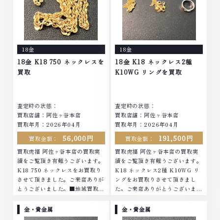
18金
18金
18金 K18 750 ネックレスを
18金 K18 ネックレス2種
買取
K10WG リングを買取
査定時の状態：
査定時の状態：
買取店舗：阿佐ヶ谷本店
買取店舗：阿佐ヶ谷本店
買取年月：
2026年04月
買取年月：
2026年04月
56,000円
191,500円
買取金額：
買取金額：
買取虎福 阿佐ヶ谷本店の買取実
買取虎福 阿佐ヶ谷本店の買取実
績をご覧頂き有難うございます。
績をご覧頂き有難うございます。
K18 750 ネックレスをお買取り
K18 ネックレス2種 K10WG リ
させて頂きました。ご来店ありが
ングをお買取りさせて頂きまし
とうございました。■地域買取
た。ご来店ありがとうございまし
No.1へ挑戦金 プラチナ ダイヤモ
た。■地域買取No.1へ挑戦金 プ
ンド ブランド品 ブランド衣類 お
ラチナ ダイヤモンド ブランド品
金・貴金属
金・貴金属
酒買取りのことなら、お任せくだ
ブランド衣類 お酒買取りのこと