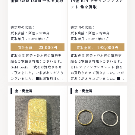
金歯 Gold tooth 一式を買取
14金 K14 デザインブレスレ
ット 他を買取
査定時の状態：
査定時の状態：
買取店舗：阿佐ヶ谷本店
買取店舗：阿佐ヶ谷本店
買取年月：
2026年03月
買取年月：
2026年03月
23,000円
192,000円
買取金額：
買取金額：
買取虎福 阿佐ヶ谷本店の買取実
買取虎福 阿佐ヶ谷本店の買取実
績をご覧頂き有難うございます。
績をご覧頂き有難うございます。
Gold tooth 一式をお買取りさせ
K14 デザインブレスレット 他を
て頂きました。ご来店ありがとう
お買取りさせて頂きました。ご来
ございました。■地域買取No.1
店ありがとうございました。■地
へ挑戦金 プラチナ ダイヤモンド
域買取No.1へ挑戦金 プラチナ ダ
ブランド品 ブランド衣類 お酒買
イヤモンド ブランド品 ブランド
金・貴金属
金・貴金属
取りのことなら、お任せください
衣類 お酒買取りのことなら、お
なかでも金・プ...
任せくださいな...