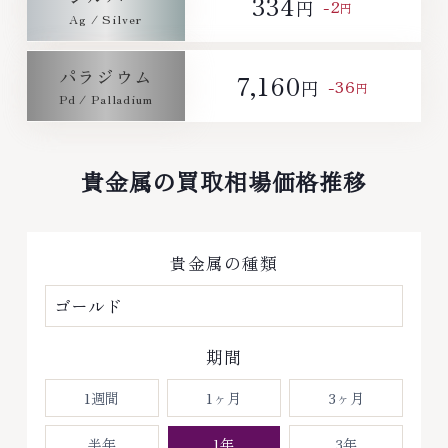
334
-2
円
円
パラジウム
7,160
-36
円
円
貴金属の買取相場価格推移
貴金属の種類
期間
1週間
1ヶ月
3ヶ月
半年
1年
3年