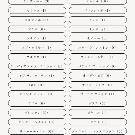
ティファニー（3）
シャネル（10）
セリーヌ（1）
バレンシアガ（1）
カルティエ（6）
グッチ（1）
プラダ（0）
オメガ（2）
シチズン（1）
セイコー（1）
タグ・ホイヤー（1）
ハリー ウィンストン（0）
ブルガリ（1）
ヴァンドーム青山（1）
ヴィヴィアン・ウエストウッド（1）
パテック フィリップ（0）
イヴ サン ローラン（1）
オーデマ ピゲ（0）
IWC（0）
ブライトリング（0）
フランク ミュラー（0）
ボッテガ ヴェネタ（1）
ウブロ（0）
グラフ（0）
ブシュロン（0）
ゴヤール（1）
ジャガー・ルクルト（0）
ミキモト（1）
リシャール・ミル（0）
ヴァシュロン コンスタンタン（0）