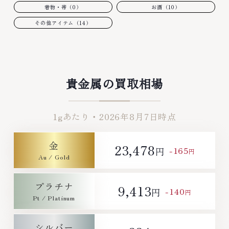
着物・帯（0）
お酒（10）
その他アイテム（14）
貴金属の買取相場
1gあたり・
2026年8月7日
時点
金
23,478
-165
円
円
プラチナ
9,413
-140
円
円
シルバー