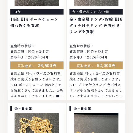
14金
金・貴金属リング/指輪
14金 K14 ボールチェーン
金・貴金属リング/指輪 K18
切れありを買取
ダイヤ付きリング 色石付き
リングを買取
査定時の状態：
査定時の状態：
買取店舗：阿佐ヶ谷本店
買取店舗：阿佐ヶ谷本店
買取年月：
2026年04月
買取年月：
2026年04月
26,500円
82,000円
買取金額：
買取金額：
買取虎福 阿佐ヶ谷本店の買取実
買取虎福 阿佐ヶ谷本店の買取実
績をご覧頂き有難うございます。
績をご覧頂き有難うございます。
K14 ボールチェーン 切れありを
K18 ダイヤ付きリング 色石付き
お買取りさせて頂きました。ご来
リングをお買取りさせて頂きまし
店ありがとうございました。■地
た。ご来店ありがとうございまし
域買取No.1へ挑戦金 プラチナ ダ
た。■地域買取No.1へ挑戦金 プ
イヤモンド ブランド品 ブランド
ラチナ ダイヤモンド ブランド品
金・貴金属
金・貴金属
衣類 お酒買取りのことなら、お
ブランド衣類 お酒買取りのこと
任せくださいな...
なら、お任せく...