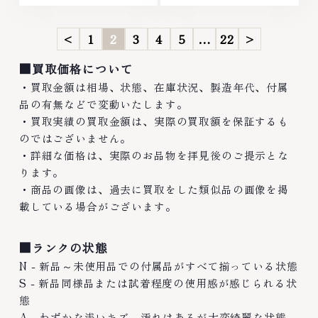
ございました。■地域買取No.1
た。■地域買取No.1へ挑戦金 プ
へ挑戦金 プラチナ ダイヤモンド
ラチナ ダイヤモンド ブランド品
<
1
2
3
4
5
…
22
>
ブランド品 ブランド衣類 お酒買
ブランド衣類 お酒買取りのこと
取りのことなら...
なら、お任せくだ...
■買取価格について
・買取金額は相場、状態、在庫状況、製造年代、付属
品の有無などで変動いたします。
・買取実績の買取金額は、実際の買取額を保証するも
のではございません。
・詳細な価格は、実際のお品物を拝見後のご提示とな
ります。
・商品の画像は、過去に買取をした類似品の画像を掲
載している場合がございます。
■ランクの状態
N - 新品～未使用品での付属品がすべて揃っている状態
S - 新品同様品または試着程度の使用感が感じられる状
態
A - わずかな浅いキズ、汚れはあるが大変綺麗な状態