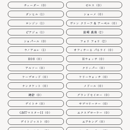
チューダー（0）
ゼニス（0）
ダンヒル（1）
ショーメ（0）
ロンジン（1）
ヴァン クリーフ & アーペル（0）
ピアジェ（1）
田崎 真珠（2）
ショパール（0）
フォリ フォリ（2）
ウノアエレ（1）
オフィチーネ パネライ（0）
H08（0）
Hウォッチ（0）
アルソー（0）
クリッパー（0）
ケープコッド（0）
ケリーウォッチ（0）
ナンタケット（0）
メドール（0）
時計（0）
グランドセイコー（0）
デイトナ（0）
サブマリーナー（0）
GMTマスターII（0）
エクスプローラー（0）
デイトジャスト（0）
エアキング（0）