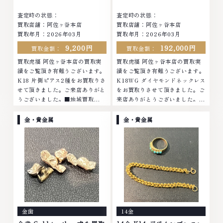
査定時の状態：
査定時の状態：
買取店舗：阿佐ヶ谷本店
買取店舗：阿佐ヶ谷本店
買取年月：
2026年03月
買取年月：
2026年03月
9,200円
192,000円
買取金額：
買取金額：
買取虎福 阿佐ヶ谷本店の買取実
買取虎福 阿佐ヶ谷本店の買取実
績をご覧頂き有難うございます。
績をご覧頂き有難うございます。
K18 片側ピアス2種をお買取りさ
K18WG ダイヤモンドネックレス
せて頂きました。ご来店ありがと
をお買取りさせて頂きました。ご
うございました。■地域買取
来店ありがとうございました。■
No.1へ挑戦金 プラチナ ダイヤモ
地域買取No.1へ挑戦金 プラチナ
ンド ブランド品 ブランド衣類 お
ダイヤモンド ブランド品 ブラン
金・貴金属
金・貴金属
酒買取りのことなら、お任せくだ
ド衣類 お酒買取りのことなら、
さいなかでも金・...
お任せください...
金歯
14金