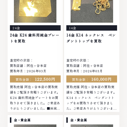
24金
14金
24金 K24 歯科用純金プレー
14金 K14 ネックレス ペン
トを買取
ダントトップを買取
査定時の状態：
査定時の状態：
買取店舗：阿佐ヶ谷本店
買取店舗：阿佐ヶ谷本店
買取年月：
2026年03月
買取年月：
2026年03月
122,500円
160,000円
買取金額：
買取金額：
買取虎福 阿佐ヶ谷本店の買取実
買取虎福 阿佐ヶ谷本店の買取実
績をご覧頂き有難うございます。
績をご覧頂き有難うございます。
K24 歯科用純金プレートをお買
K14 ネックレス ペンダントト
取りさせて頂きました。ご来店あ
ップをお買取りさせて頂きまし
りがとうございました。■地域買
た。ご来店ありがとうございまし
取No.1へ挑戦金 プラチナ ダイヤ
た。■地域買取No.1へ挑戦金 プ
モンド ブランド品 ブランド衣類
ラチナ ダイヤモンド ブランド品
金・貴金属
金・貴金属
お酒買取りのことなら、お任せく
ブランド衣類 お酒買取りのこと