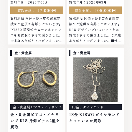
買取年月：
2026年03月
買取年月：
2026年03月
17,000円
105,000円
買取金額：
買取金額：
買取虎福 阿佐ヶ谷本店の買取実
買取虎福 阿佐ヶ谷本店の買取実
績をご覧頂き有難うございます。
績をご覧頂き有難うございます。
PT850 調整式チェーンネックレ
K18 デザインブレスレットをお
スをお買取りさせて頂きました。
買取りさせて頂きました。ご来店
ご来店ありがとうございました。
ありがとうございました。■地域
■地域買取No.1へ挑戦金 プラチ
買取No.1へ挑戦金 プラチナ ダイ
ナ ダイヤモンド ブランド品 ブラ
ヤモンド ブランド品 ブランド衣
金・貴金属
金・貴金属
ンド衣類 お酒買取りのことな
類 お酒買取りのことなら、お任
ら、お任せくださ...
せくださいなか...
金・貴金属ピアス・イヤリング
18金
、
ダイヤモンド
金・貴金属ピアス・イヤリ
18金 K18WG ダイヤモンド
ング K18 片側ピアス2種を
ネックレスを買取
買取