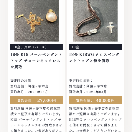
ださいなかで...
なら、お任せくだ...
18金
、
真珠（パール）
18金
18金 K18 パールペンダント
18金 K18WG クロスペンダ
トップ チェーンネックレス
ントトップと他を買取
を買取
査定時の状態：
査定時の状態：
買取店舗：阿佐ヶ谷本店
買取店舗：阿佐ヶ谷本店
買取年月：
2026年03月
買取年月：
2026年03月
27,000円
40,000円
買取金額：
買取金額：
買取虎福 阿佐ヶ谷本店の買取実
買取虎福 阿佐ヶ谷本店の買取実
績をご覧頂き有難うございます。
績をご覧頂き有難うございます。
K18 パールペンダントトップ チ
K18WG クロスペンダントトップ
ェーンネックレスをお買取りさせ
と他をお買取りさせて頂きまし
て頂きました。ご来店ありがとう
た。ご来店ありがとうございまし