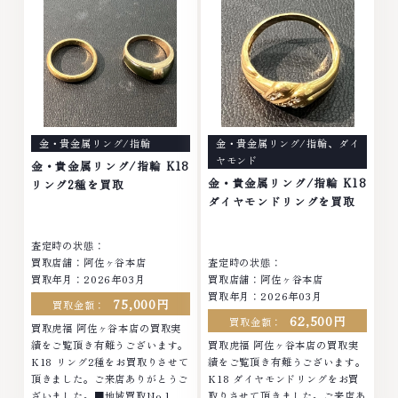
さいなかでも金...
なら、お任せくださ...
金・貴金属リング/指輪
金・貴金属リング/指輪
、
ダイ
ヤモンド
金・貴金属リング/指輪 K18
金・貴金属リング/指輪 K18
リング2種を買取
ダイヤモンドリングを買取
査定時の状態：
買取店舗：阿佐ヶ谷本店
査定時の状態：
買取年月：
2026年03月
買取店舗：阿佐ヶ谷本店
買取年月：
2026年03月
75,000円
買取金額：
62,500円
買取金額：
買取虎福 阿佐ヶ谷本店の買取実
績をご覧頂き有難うございます。
買取虎福 阿佐ヶ谷本店の買取実
K18 リング2種をお買取りさせて
績をご覧頂き有難うございます。
頂きました。ご来店ありがとうご
K18 ダイヤモンドリングをお買
ざいました。■地域買取No.1へ
取りさせて頂きました。ご来店あ