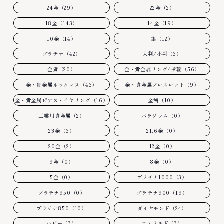
24金（29）
22金（2）
18金（143）
14金（19）
10金（14）
銀（12）
プラチナ（42）
大判/小判（3）
金貨（20）
金・貴金属リング/指輪（56）
金・貴金属ネックレス（43）
金・貴金属ブレスレット（9）
金・貴金属ピアス・イヤリング（16）
金歯（10）
工業用貴金属（2）
パラジウム（0）
23金（3）
21.6金（0）
20金（2）
12金（0）
9金（0）
8金（0）
5金（0）
プラチナ1000（3）
プラチナ950（0）
プラチナ900（19）
プラチナ850（10）
ダイヤモンド（24）
ルビー（3）
エメラルド（3）