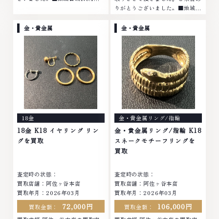
挑戦金 プラチナ ダイヤモンド ブ
りがとうございました。■地域買
ランド品 ブランド衣類 お酒買取
取No.1へ挑戦金 プラチナ ダイヤ
りのことなら、お任せくださいな
モンド ブランド品 ブランド衣類
金・貴金属
金・貴金属
かでも金・プラ...
お酒買取りのことなら、お任せく
ださいなかで...
18金
金・貴金属リング/指輪
18金 K18 イヤリング リン
金・貴金属リング/指輪 K18
グを買取
スネークモチーフリングを
買取
査定時の状態：
査定時の状態：
買取店舗：阿佐ヶ谷本店
買取店舗：阿佐ヶ谷本店
買取年月：
2026年03月
買取年月：
2026年03月
72,000円
106,000円
買取金額：
買取金額：