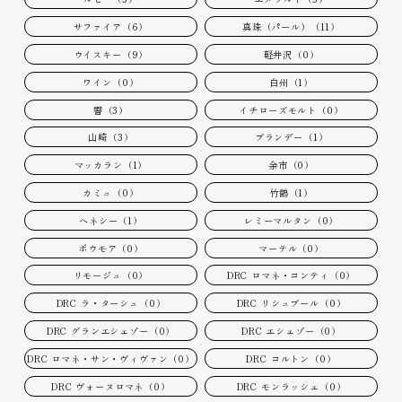
サファイア（6）
真珠（パール）（11）
ウイスキー（9）
軽井沢（0）
ワイン（0）
白州（1）
響（3）
イチローズモルト（0）
山崎（3）
ブランデー（1）
マッカラン（1）
余市（0）
カミュ（0）
竹鶴（1）
ヘネシー（1）
レミーマルタン（0）
ボウモア（0）
マーテル（0）
リモージュ（0）
DRC ロマネ・コンティ（0）
DRC ラ・ターシュ（0）
DRC リシュブール（0）
DRC グランエシェゾー（0）
DRC エシェゾー（0）
DRC ロマネ・サン・ヴィヴァン（0）
DRC コルトン（0）
DRC ヴォーヌロマネ（0）
DRC モンラッシェ（0）