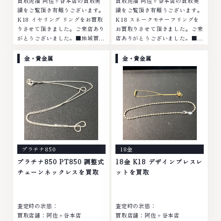
買取虎福 阿佐ヶ谷本店の買取実
買取虎福 阿佐ヶ谷本店の買取実
績をご覧頂き有難うございます。
績をご覧頂き有難うございます。
K18 イヤリング リングをお買取
K18 スネークモチーフリングを
りさせて頂きました。ご来店あり
お買取りさせて頂きました。ご来
がとうございました。■地域買取
店ありがとうございました。■地
No.1へ挑戦金 プラチナ ダイヤモ
域買取No.1へ挑戦金 プラチナ ダ
ンド ブランド品 ブランド衣類 お
イヤモンド ブランド品 ブランド
金・貴金属
金・貴金属
酒買取りのことなら、お任せくだ
衣類 お酒買取りのことなら、お
さいなかでも...
任せくださいな...
プラチナ850
18金
プラチナ850 PT850 調整式
18金 K18 デザインブレスレ
チェーンネックレスを買取
ットを買取
査定時の状態：
査定時の状態：
買取店舗：阿佐ヶ谷本店
買取店舗：阿佐ヶ谷本店