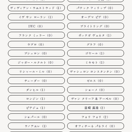
ヴィヴィアン・ウエストウッド（1）
パテック フィリップ（0）
イヴ サン ローラン（1）
オーデマ ピゲ（0）
IWC（0）
ブライトリング（0）
フランク ミュラー（0）
ボッテガ ヴェネタ（1）
ウブロ（0）
グラフ（0）
ブシュロン（0）
ゴヤール（1）
ジャガー・ルクルト（0）
ミキモト（1）
リシャール・ミル（0）
ヴァシュロン コンスタンタン（0）
チューダー（0）
ゼニス（0）
ダンヒル（1）
ショーメ（0）
ロンジン（1）
ヴァン クリーフ & アーペル（0）
ピアジェ（1）
田崎 真珠（2）
ショパール（0）
フォリ フォリ（2）
ウノアエレ（1）
オフィチーネ パネライ（0）