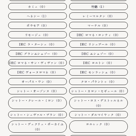
カミュ（0）
竹鶴（1）
ヘネシー（1）
レミーマルタン（0）
ボウモア（0）
マーテル（0）
リモージュ（0）
DRC ロマネ・コンティ（0）
DRC ラ・ターシュ（0）
DRC リシュブール（0）
DRC グランエシェゾー（0）
DRC エシェゾー（0）
DRC ロマネ・サン・ヴィヴァン（0）
DRC コルトン（0）
DRC ヴォーヌロマネ（0）
DRC モンラッシェ（0）
オーパス・ワン（0）
クロ・パラントゥ（0）
シャトー・オーゾンヌ（0）
シャトー・カロン・セギュール（0）
シャトー・クレール・ミロン（0）
シャトー・コス・デストゥルネル
（0）
シャトー・シュヴァル・ブラン（0）
シャトー・ダルマイヤック（0）
シャトー・デュクリュ・ボーカイユ
コニャック（0）
（0）