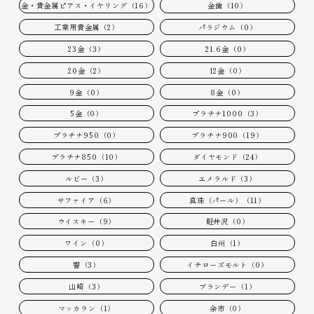
金・貴金属ピアス・イヤリング（16）
金歯（10）
工業用貴金属（2）
パラジウム（0）
23金（3）
21.6金（0）
20金（2）
12金（0）
9金（0）
8金（0）
5金（0）
プラチナ1000（3）
プラチナ950（0）
プラチナ900（19）
プラチナ850（10）
ダイヤモンド（24）
ルビー（3）
エメラルド（3）
サファイア（6）
真珠（パール）（11）
ウイスキー（9）
軽井沢（0）
ワイン（0）
白州（1）
響（3）
イチローズモルト（0）
山崎（3）
ブランデー（1）
マッカラン（1）
余市（0）