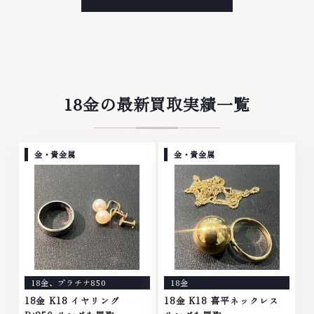
属・宝石・ダイヤモンド・ジュエ
金・プラチナ等のアクセサリー・
リーや ブランド品・時計等は特
貴金属・宝石・ダイヤモンド・ジ
に自信を持って、高額査定を実現
ュエリーや ブランド品・時計等
しております。 古くて使わなく
は特に自信を持って、高額査定を
なってしまったアクセサリー、動
実現しております。 古くて使わ
かなくなってしまった腕時計、多
なくなってしまったアクセサリ
くのお品物の高価買取りを実現し
ー、動かなくなってしまった腕時
ており、他店ではお値段の付かな
計、多くのお品物の高価買取りを
18金の最新買取実績一覧
かったお品物でも、一点一点丁寧
実現しており、他店ではお値段の
に無料で査定します。お気軽にご
付かなかったお品物でも、一点一
連絡ください。TEL: 0120-
点丁寧に無料で査定します。お気
959-764営業時間: 10:00～
軽にご連絡ください。TEL:
金・貴金属
金・貴金属
19:00定休日: 年中無休
0120-959-764営業時間: 10:00
～19:00定休日: 年中無休
18金
、
プラチナ850
18金
18金 K18 イヤリング
18金 K18 喜平ネックレス