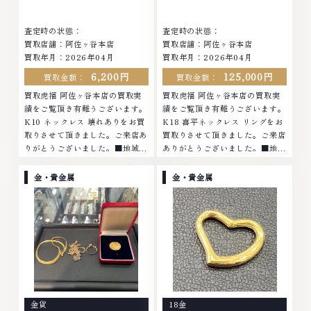
さい。TEL: 0120-959-764営
業時間: 10:00～19:00定休日: 年
業時間: 10:00～19:00定休日: 年
中無休
査定時の状態：
査定時の状態：
中無休
買取店舗：阿佐ヶ谷本店
買取店舗：阿佐ヶ谷本店
買取年月：2026年04月
買取年月：2026年04月
6,200円
125,000円
買取金額：
買取金額：
買取虎福 阿佐ヶ谷本店の買取実
買取虎福 阿佐ヶ谷本店の買取実
績をご覧頂き有難うございます。
績をご覧頂き有難うございます。
K10 ネックレス 壊れありをお買
K18 喜平ネックレス リングをお
取りさせて頂きました。ご来店あ
買取りさせて頂きました。ご来店
りがとうございました。■地域買
ありがとうございました。■地域
取No.1へ挑戦金 プラチナ ダイヤ
買取No.1へ挑戦金 プラチナ ダイ
モンド ブランド品 ブランド衣類
ヤモンド ブランド品 ブランド衣
金・貴金属
金・貴金属
お酒買取りのことなら、お任せく
類 お酒買取りのことなら、お任
ださいなかでも金・プラチナ等の
せくださいなかでも金・プラチナ
アクセサリー・貴金属・宝石・ダ
等のアクセサリー・貴金属・宝
イヤモンド・ジュエリーや ブラ
石・ダイヤモンド・ジュエリーや
ンド品・時計等は特に自信を持っ
ブランド品・時計等は特に自信を
て、高額査定を実現しておりま
持って、高額査定を実現しており
す。 古くて使わなくなってしま
ます。 古くて使わなくなってし
ったアクセサリー、動かなくなっ
まったアクセサリー、動かなくな
てしまった腕時計、多くのお品物
ってしまった腕時計、多くのお品
金貨
18金
の高価買取りを実現しており、他
物の高価買取りを実現しており、