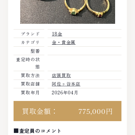
ブランド
18金
カテゴリ
金・貴金属
型番
査定時の状
態
買取方法
店頭買取
買取店舗
阿佐ヶ谷本店
買取年月
2026年04月
買取金額：
775,000円
■査定員のコメント