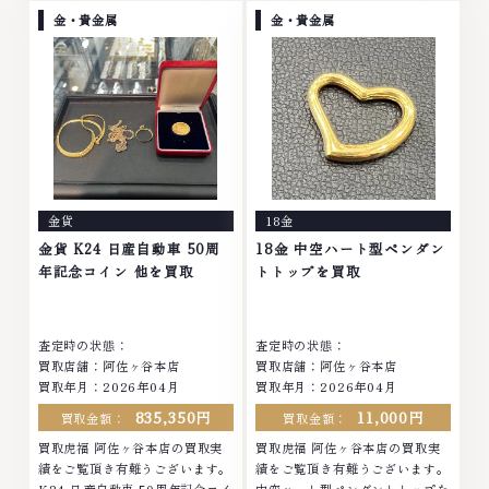
モンド ブランド品 ブランド衣類
ヤモンド ブランド品 ブランド衣
金・貴金属
金・貴金属
お酒買取りのことなら、お任せく
類 お酒買取りのことなら、お任
ださいなかでも金・プラチナ等の
せくださいなかでも金・プラチナ
アクセサリー・貴金属・宝石・ダ
等のアクセサリー・貴金属・宝
イヤモンド・ジュエリーや ブラ
石・ダイヤモンド・ジュエリーや
ンド品・時計等は特に自信を持っ
ブランド品・時計等は特に自信を
て、高額査定を実現しておりま
持って、高額査定を実現しており
す。 古くて使わなくなってしま
ます。 古くて使わなくなってし
ったアクセサリー、動かなくなっ
まったアクセサリー、動かなくな
てしまった腕時計、多くのお品物
ってしまった腕時計、多くのお品
金貨
18金
の高価買取りを実現しており、他
物の高価買取りを実現しており、
店ではお値段の付かなかったお品
他店ではお値段の付かなかったお
金貨 K24 日産自動車 50周
18金 中空ハート型ペンダン
物でも、一点一点丁寧に無料で査
品物でも、一点一点丁寧に無料で
年記念コイン 他を買取
トトップを買取
定します。お気軽にご連絡くださ
査定します。お気軽にご連絡くだ
い。TEL: 0120-959-764営業
さい。TEL: 0120-959-764営
時間: 10:00～19:00定休日: 年中
業時間: 10:00～19:00定休日: 年
査定時の状態：
査定時の状態：
無休
中無休
買取店舗：阿佐ヶ谷本店
買取店舗：阿佐ヶ谷本店
買取年月：2026年04月
買取年月：2026年04月
835,350円
11,000円
買取金額：
買取金額：
買取虎福 阿佐ヶ谷本店の買取実
買取虎福 阿佐ヶ谷本店の買取実
績をご覧頂き有難うございます。
績をご覧頂き有難うございます。
K24 日産自動車 50周年記念コイ
中空ハート型ペンダントトップを