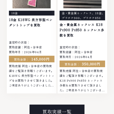
なくなってしまったアクセサリ
まったアクセサリー、動かなくな
ー、動かなくなってしまった腕時
ってしまった腕時計、多くのお品
18金
金・貴金属ネックレス
、
18金
、
計、多くのお品物の高価買取りを
物の高価買取りを実現しており、
プラチナ900
、
プラチナ850
実現しており、他店ではお値段の
他店ではお値段の付かなかったお
18金 K18WG 長方形型ペン
付かなかったお品物でも、一点一
品物でも、一点一点丁寧に無料で
金・貴金属ネックレス K18
ダントトップを買取
点丁寧に無料で査定します。お気
査定します。お気軽にご連絡くだ
Pt900 Pt850 ネックレス多
軽にご連絡ください。TEL:
さい。TEL: 0120-959-764営
数を買取
0120-959-764営業時間: 10:00
業時間: 10:00～19:00定休日: 年
査定時の状態：
～19:00定休日: 年中無休
中無休
買取店舗：阿佐ヶ谷本店
査定時の状態：
買取年月：2026年04月
買取店舗：阿佐ヶ谷本店
買取年月：2026年04月
145,000円
買取金額：
350,000円
買取金額：
買取虎福 阿佐ヶ谷本店の買取実
績をご覧頂き有難うございます。
買取虎福 阿佐ヶ谷本店の買取実
K18WG 長方形型ペンダントトッ
績をご覧頂き有難うございます。
プをお買取りさせて頂きました。
K18 Pt900 Pt850 ネックレス
ご来店ありがとうございました。
多数をお買取りさせて頂きまし
■地域買取No.1へ挑戦金 プラチ
た。ご来店ありがとうございまし
ナ ダイヤモンド ブランド品 ブラ
た。■地域買取No.1へ挑戦金 プ
ンド衣類 お酒買取りのことな
ラチナ ダイヤモンド ブランド品
ら、お任せくださいなかでも金・
ブランド衣類 お酒買取りのこと
プラチナ等のアクセサリー・貴金
なら、お任せくださいなかでも
買取実績一覧