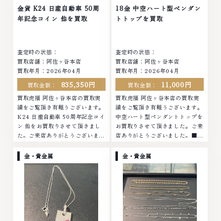
店ではお値段の付かなかったお品
他店ではお値段の付かなかったお
金貨 K24 日産自動車 50周
18金 中空ハート型ペンダン
物でも、一点一点丁寧に無料で査
品物でも、一点一点丁寧に無料で
年記念コイン 他を買取
トトップを買取
定します。お気軽にご連絡くださ
査定します。お気軽にご連絡くだ
い。TEL: 0120-959-764営業
さい。TEL: 0120-959-764営
時間: 10:00～19:00定休日: 年中
業時間: 10:00～19:00定休日: 年
査定時の状態：
査定時の状態：
無休
中無休
買取店舗：阿佐ヶ谷本店
買取店舗：阿佐ヶ谷本店
買取年月：2026年04月
買取年月：2026年04月
835,350円
11,000円
買取金額：
買取金額：
買取虎福 阿佐ヶ谷本店の買取実
買取虎福 阿佐ヶ谷本店の買取実
績をご覧頂き有難うございます。
績をご覧頂き有難うございます。
K24 日産自動車 50周年記念コイ
中空ハート型ペンダントトップを
ン 他をお買取りさせて頂きまし
お買取りさせて頂きました。ご来
た。ご来店ありがとうございまし
店ありがとうございました。■地
た。■地域買取No.1へ挑戦金 プ
域買取No.1へ挑戦金 プラチナ ダ
ラチナ ダイヤモンド ブランド品
イヤモンド ブランド品 ブランド
金・貴金属
金・貴金属
ブランド衣類 お酒買取りのこと
衣類 お酒買取りのことなら、お
なら、お任せくださいなかでも
任せくださいなかでも金・プラチ
金・プラチナ等のアクセサリー・
ナ等のアクセサリー・貴金属・宝
貴金属・宝石・ダイヤモンド・ジ
石・ダイヤモンド・ジュエリーや
ュエリーや ブランド品・時計等
ブランド品・時計等は特に自信を
は特に自信を持って、高額査定を
持って、高額査定を実現しており
実現しております。 古くて使わ
ます。 古くて使わなくなってし