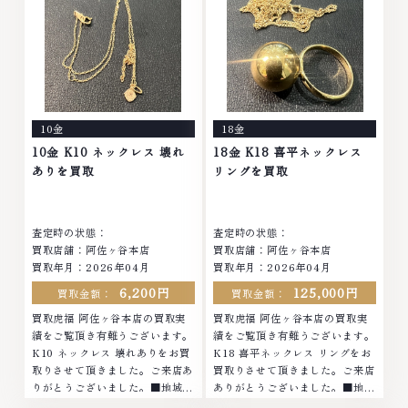
等のアクセサリー・貴金属・宝
石・ダイヤモンド・ジュエリーや
石・ダイヤモンド・ジュエリーや
ブランド品・時計等は特に自信を
ブランド品・時計等は特に自信を
持って、高額査定を実現しており
持って、高額査定を実現しており
ます。 古くて使わなくなってし
ます。 古くて使わなくなってし
まったアクセサリー、動かなくな
まったアクセサリー、動かなくな
ってしまった腕時計、多くのお品
ってしまった腕時計、多くのお品
物の高価買取りを実現しており、
10金
18金
物の高価買取りを実現しており、
他店ではお値段の付かなかったお
他店ではお値段の付かなかったお
品物でも、一点一点丁寧に無料で
10金 K10 ネックレス 壊れ
18金 K18 喜平ネックレス
品物でも、一点一点丁寧に無料で
査定します。お気軽にご連絡くだ
ありを買取
リングを買取
査定します。お気軽にご連絡くだ
さい。TEL: 0120-959-764営
さい。TEL: 0120-959-764営
業時間: 10:00～19:00定休日: 年
業時間: 10:00～19:00定休日: 年
中無休
査定時の状態：
査定時の状態：
中無休
買取店舗：阿佐ヶ谷本店
買取店舗：阿佐ヶ谷本店
買取年月：2026年04月
買取年月：2026年04月
6,200円
125,000円
買取金額：
買取金額：
買取虎福 阿佐ヶ谷本店の買取実
買取虎福 阿佐ヶ谷本店の買取実
績をご覧頂き有難うございます。
績をご覧頂き有難うございます。
K10 ネックレス 壊れありをお買
K18 喜平ネックレス リングをお
取りさせて頂きました。ご来店あ
買取りさせて頂きました。ご来店
りがとうございました。■地域買
ありがとうございました。■地域
取No.1へ挑戦金 プラチナ ダイヤ
買取No.1へ挑戦金 プラチナ ダイ