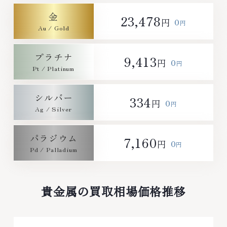
～19:00定休日: 年中無休
金
23,478
0
円
円
プラチナ
9,413
0
円
円
シルバー
334
0
円
円
パラジウム
7,160
0
円
円
貴金属の買取相場価格推移