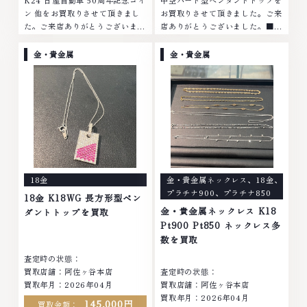
ン 他をお買取りさせて頂きまし
お買取りさせて頂きました。ご来
た。ご来店ありがとうございまし
店ありがとうございました。■地
た。■地域買取No.1へ挑戦金 プ
域買取No.1へ挑戦金 プラチナ ダ
ラチナ ダイヤモンド ブランド品
イヤモンド ブランド品 ブランド
金・貴金属
金・貴金属
ブランド衣類 お酒買取りのこと
衣類 お酒買取りのことなら、お
なら、お任せくださいなかでも
任せくださいなかでも金・プラチ
金・プラチナ等のアクセサリー・
ナ等のアクセサリー・貴金属・宝
貴金属・宝石・ダイヤモンド・ジ
石・ダイヤモンド・ジュエリーや
ュエリーや ブランド品・時計等
ブランド品・時計等は特に自信を
は特に自信を持って、高額査定を
持って、高額査定を実現しており
実現しております。 古くて使わ
ます。 古くて使わなくなってし
なくなってしまったアクセサリ
まったアクセサリー、動かなくな
ー、動かなくなってしまった腕時
ってしまった腕時計、多くのお品
18金
金・貴金属ネックレス
、
18金
、
計、多くのお品物の高価買取りを
物の高価買取りを実現しており、
プラチナ900
、
プラチナ850
実現しており、他店ではお値段の
他店ではお値段の付かなかったお
18金 K18WG 長方形型ペン
付かなかったお品物でも、一点一
品物でも、一点一点丁寧に無料で
金・貴金属ネックレス K18
ダントトップを買取
点丁寧に無料で査定します。お気
査定します。お気軽にご連絡くだ
Pt900 Pt850 ネックレス多
軽にご連絡ください。TEL:
さい。TEL: 0120-959-764営
数を買取
0120-959-764営業時間: 10:00
業時間: 10:00～19:00定休日: 年
査定時の状態：
～19:00定休日: 年中無休
中無休
買取店舗：阿佐ヶ谷本店
査定時の状態：
買取年月：2026年04月
買取店舗：阿佐ヶ谷本店
買取年月：2026年04月
145,000円
買取金額：