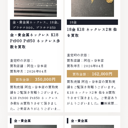
持って、高額査定を実現しており
に自信を持って、高額査定を実現
ます。 古くて使わなくなってし
しております。 古くて使わなく
まったアクセサリー、動かなくな
なってしまったアクセサリー、動
ってしまった腕時計、多くのお品
かなくなってしまった腕時計、多
金・貴金属ネックレス
、
18金
、
18金
物の高価買取りを実現しており、
くのお品物の高価買取りを実現し
プラチナ900
、
プラチナ850
他店ではお値段の付かなかったお
ており、他店ではお値段の付かな
18金 K18 ネックレス2本 他
品物でも、一点一点丁寧に無料で
かったお品物でも、一点一点丁寧
金・貴金属ネックレス K18
を買取
査定します。お気軽にご連絡くだ
に無料で査定します。お気軽にご
Pt900 Pt850 ネックレス多
さい。TEL: 0120-959-764営
連絡ください。TEL: 0120-
数を買取
業時間: 10:00～19:00定休日: 年
959-764営業時間: 10:00～
査定時の状態：
中無休
19:00定休日: 年中無休
査定時の状態：
買取店舗：阿佐ヶ谷本店
買取店舗：阿佐ヶ谷本店
買取年月：2026年04月
買取年月：2026年04月
162,000円
買取金額：
350,000円
買取金額：
買取虎福 阿佐ヶ谷本店の買取実
買取虎福 阿佐ヶ谷本店の買取実
績をご覧頂き有難うございます。
績をご覧頂き有難うございます。
K18 ネックレス2本 他をお買取
K18 Pt900 Pt850 ネックレス
りさせて頂きました。ご来店あり
多数をお買取りさせて頂きまし
がとうございました。■地域買取
た。ご来店ありがとうございまし
No.1へ挑戦金 プラチナ ダイヤモ
た。■地域買取No.1へ挑戦金 プ
ンド ブランド品 ブランド衣類 お
ラチナ ダイヤモンド ブランド品
酒買取りのことなら、お任せくだ
金・貴金属
金・貴金属
ブランド衣類 お酒買取りのこと
さいなかでも金・プラチナ等のア