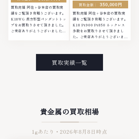
350,000円
買取金額：
買取虎福 阿佐ヶ谷本店の買取実
績をご覧頂き有難うございます。
買取虎福 阿佐ヶ谷本店の買取実
K18WG 長方形型ペンダントトッ
績をご覧頂き有難うございます。
プをお買取りさせて頂きました。
K18 Pt900 Pt850 ネックレス
ご来店ありがとうございました。
多数をお買取りさせて頂きまし
■地域買取No.1へ挑戦金 プラチ
た。ご来店ありがとうございまし
ナ ダイヤモンド ブランド品 ブラ
た。■地域買取No.1へ挑戦金 プ
ンド衣類 お酒買取りのことな
ラチナ ダイヤモンド ブランド品
ら、お任せくださいなかでも金・
ブランド衣類 お酒買取りのこと
プラチナ等のアクセサリー・貴金
なら、お任せくださいなかでも
買取実績一覧
属・宝石・ダイヤモンド・ジュエ
金・プラチナ等のアクセサリー・
リーや ブランド品・時計等は特
貴金属・宝石・ダイヤモンド・ジ
に自信を持って、高額査定を実現
ュエリーや ブランド品・時計等
しております。 古くて使わなく
は特に自信を持って、高額査定を
なってしまったアクセサリー、動
実現しております。 古くて使わ
かなくなってしまった腕時計、多
なくなってしまったアクセサリ
くのお品物の高価買取りを実現し
ー、動かなくなってしまった腕時
ており、他店ではお値段の付かな
計、多くのお品物の高価買取りを
貴金属の買取相場
かったお品物でも、一点一点丁寧
実現しており、他店ではお値段の
に無料で査定します。お気軽にご
付かなかったお品物でも、一点一
連絡ください。TEL: 0120-
点丁寧に無料で査定します。お気
1gあたり・
2026年8月8日
時点
959-764営業時間: 10:00～
軽にご連絡ください。TEL:
19:00定休日: 年中無休
0120-959-764営業時間: 10:00