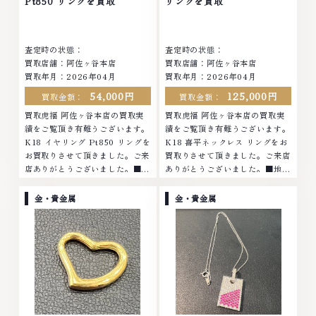
Pt850 リングを買取
リングを買取
査定時の状態：
査定時の状態：
買取店舗：阿佐ヶ谷本店
買取店舗：阿佐ヶ谷本店
買取年月：2026年04月
買取年月：2026年04月
54,000円
125,000円
買取金額：
買取金額：
買取虎福 阿佐ヶ谷本店の買取実
買取虎福 阿佐ヶ谷本店の買取実
績をご覧頂き有難うございます。
績をご覧頂き有難うございます。
K18 イヤリング Pt850 リングを
K18 喜平ネックレス リングをお
お買取りさせて頂きました。ご来
買取りさせて頂きました。ご来店
店ありがとうございました。■地
ありがとうございました。■地域
域買取No.1へ挑戦金 プラチナ ダ
買取No.1へ挑戦金 プラチナ ダイ
イヤモンド ブランド品 ブランド
ヤモンド ブランド品 ブランド衣
金・貴金属
金・貴金属
衣類 お酒買取りのことなら、お
類 お酒買取りのことなら、お任
任せくださいなかでも金・プラチ
せくださいなかでも金・プラチナ
ナ等のアクセサリー・貴金属・宝
等のアクセサリー・貴金属・宝
石・ダイヤモンド・ジュエリーや
石・ダイヤモンド・ジュエリーや
ブランド品・時計等は特に自信を
ブランド品・時計等は特に自信を
持って、高額査定を実現しており
持って、高額査定を実現しており
ます。 古くて使わなくなってし
ます。 古くて使わなくなってし
まったアクセサリー、動かなくな
まったアクセサリー、動かなくな