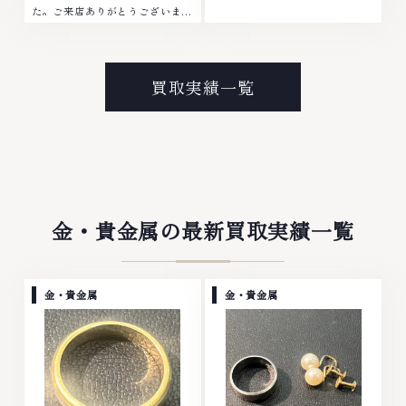
た。ご来店ありがとうございまし
No.1へ挑戦金 プラチナ ダイヤモ
た。■地域買取No.1へ挑戦金 プ
ンド ブランド品 ブランド衣類 お
ラチナ ダイヤモンド ブランド品
酒買取りのことなら、お任せくだ
ブランド衣類 お酒買取りのこと
さいなかでも金・プラチナ等のア
なら、お任せくださいなかでも
クセサリー・貴金属・宝石・ダイ
買取実績一覧
金・プラチナ等のアクセサリー・
ヤモンド・ジュエリーや ブラン
貴金属・宝石・ダイヤモンド・ジ
ド品・時計等は特に自信を持っ
ュエリーや ブランド品・時計等
て、高額査定を実現しておりま
は特に自信を持って、高額査定を
す。 古くて使わなくなってしま
実現しております。 古くて使わ
ったアクセサリー、動かなくなっ
なくなってしまったアクセサリ
てしまった腕時計、多くのお品物
ー、動かなくなってしまった腕時
の高価買取りを実現しており、他
計、多くのお品物の高価買取りを
店ではお値段の付かなかったお品
金・貴金属の最新買取実績一覧
実現しており、他店ではお値段の
物でも、一点一点丁寧に無料で査
付かなかったお品物でも、一点一
定します。お気軽にご連絡くださ
点丁寧に無料で査定します。お気
い。TEL: 0120-959-764営業
軽にご連絡ください。TEL:
時間: 10:00～19:00定休日: 年中
金・貴金属
金・貴金属
0120-959-764営業時間: 10:00
無休
～19:00定休日: 年中無休