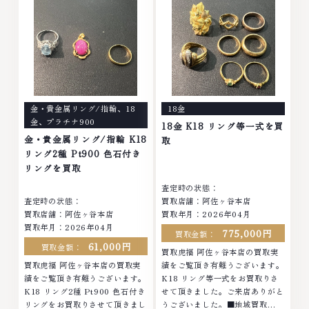
なら、お任せくださいなかでも
クセサリー・貴金属・宝石・ダイ
金・プラチナ等のアクセサリー・
ヤモンド・ジュエリーや ブラン
貴金属・宝石・ダイヤモンド・ジ
ド品・時計等は特に自信を持っ
ュエリーや ブランド品・時計等
て、高額査定を実現しておりま
は特に自信を持って、高額査定を
す。 古くて使わなくなってしま
実現しております。 古くて使わ
ったアクセサリー、動かなくなっ
なくなってしまったアクセサリ
てしまった腕時計、多くのお品物
ー、動かなくなってしまった腕時
の高価買取りを実現しており、他
金・貴金属リング/指輪
、
18
18金
計、多くのお品物の高価買取りを
店ではお値段の付かなかったお品
金
、
プラチナ900
実現しており、他店ではお値段の
物でも、一点一点丁寧に無料で査
18金 K18 リング等一式を買
付かなかったお品物でも、一点一
定します。お気軽にご連絡くださ
金・貴金属リング/指輪 K18
取
点丁寧に無料で査定します。お気
い。TEL: 0120-959-764営業
リング2種 Pt900 色石付き
軽にご連絡ください。TEL:
時間: 10:00～19:00定休日: 年中
リングを買取
0120-959-764営業時間: 10:00
無休
査定時の状態：
～19:00定休日: 年中無休
査定時の状態：
買取店舗：阿佐ヶ谷本店
買取店舗：阿佐ヶ谷本店
買取年月：2026年04月
買取年月：2026年04月
775,000円
買取金額：
61,000円
買取金額：
買取虎福 阿佐ヶ谷本店の買取実
買取虎福 阿佐ヶ谷本店の買取実
績をご覧頂き有難うございます。
績をご覧頂き有難うございます。
K18 リング等一式をお買取りさ
K18 リング2種 Pt900 色石付き
せて頂きました。ご来店ありがと
リングをお買取りさせて頂きまし
うございました。■地域買取