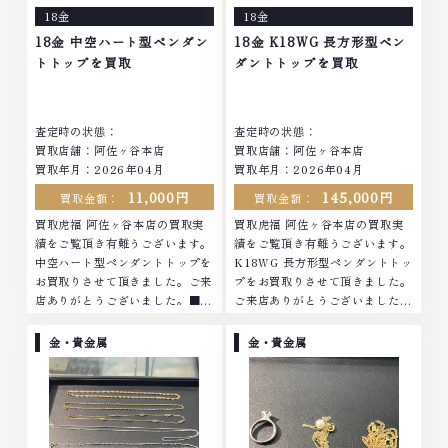
ってしまった腕時計、多くのお品
ってしまった腕時計、多くのお品
18金
18金
物の高価買取りを実現しており、
物の高価買取りを実現しており、
他店ではお値段の付かなかったお
他店ではお値段の付かなかったお
18金 中空ハート型ペンダン
18金 K18WG 長方形型ペン
品物でも、一点一点丁寧に無料で
品物でも、一点一点丁寧に無料で
トトップを買取
ダントトップを買取
査定します。お気軽にご連絡くだ
査定します。お気軽にご連絡くだ
さい。TEL: 0120-959-764営
さい。TEL: 0120-959-764営
業時間: 10:00～19:00定休日: 年
業時間: 10:00～19:00定休日: 年
査定時の状態：
査定時の状態：
中無休
中無休
買取店舗：阿佐ヶ谷本店
買取店舗：阿佐ヶ谷本店
買取年月：2026年04月
買取年月：2026年04月
11,000円
145,000円
買取金額：
買取金額：
買取虎福 阿佐ヶ谷本店の買取実
買取虎福 阿佐ヶ谷本店の買取実
績をご覧頂き有難うございます。
績をご覧頂き有難うございます。
中空ハート型ペンダントトップを
K18WG 長方形型ペンダントトッ
お買取りさせて頂きました。ご来
プをお買取りさせて頂きました。
店ありがとうございました。■地
ご来店ありがとうございました。
域買取No.1へ挑戦金 プラチナ ダ
■地域買取No.1へ挑戦金 プラチ
イヤモンド ブランド品 ブランド
ナ ダイヤモンド ブランド品 ブラ
金・貴金属
金・貴金属
衣類 お酒買取りのことなら、お
ンド衣類 お酒買取りのことな
任せくださいなかでも金・プラチ
ら、お任せくださいなかでも金・
ナ等のアクセサリー・貴金属・宝
プラチナ等のアクセサリー・貴金
石・ダイヤモンド・ジュエリーや
属・宝石・ダイヤモンド・ジュエ
ブランド品・時計等は特に自信を
リーや ブランド品・時計等は特