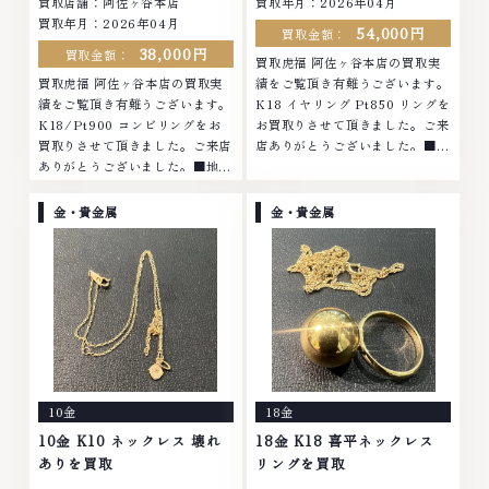
買取店舗：阿佐ヶ谷本店
買取年月：2026年04月
買取年月：2026年04月
54,000円
買取金額：
38,000円
買取金額：
買取虎福 阿佐ヶ谷本店の買取実
買取虎福 阿佐ヶ谷本店の買取実
績をご覧頂き有難うございます。
績をご覧頂き有難うございます。
K18 イヤリング Pt850 リングを
K18/Pt900 コンビリングをお
お買取りさせて頂きました。ご来
買取りさせて頂きました。ご来店
店ありがとうございました。■地
ありがとうございました。■地域
域買取No.1へ挑戦金 プラチナ ダ
買取No.1へ挑戦金 プラチナ ダイ
イヤモンド ブランド品 ブランド
ヤモンド ブランド品 ブランド衣
衣類 お酒買取りのことなら、お
金・貴金属
金・貴金属
類 お酒買取りのことなら、お任
任せくださいなかでも金・プラチ
せくださいなかでも金・プラチナ
ナ等のアクセサリー・貴金属・宝
等のアクセサリー・貴金属・宝
石・ダイヤモンド・ジュエリーや
石・ダイヤモンド・ジュエリーや
ブランド品・時計等は特に自信を
ブランド品・時計等は特に自信を
持って、高額査定を実現しており
持って、高額査定を実現しており
ます。 古くて使わなくなってし
ます。 古くて使わなくなってし
まったアクセサリー、動かなくな
まったアクセサリー、動かなくな
ってしまった腕時計、多くのお品
ってしまった腕時計、多くのお品
物の高価買取りを実現しており、
10金
18金
物の高価買取りを実現しており、
他店ではお値段の付かなかったお
他店ではお値段の付かなかったお
品物でも、一点一点丁寧に無料で
10金 K10 ネックレス 壊れ
18金 K18 喜平ネックレス
品物でも、一点一点丁寧に無料で
査定します。お気軽にご連絡くだ
ありを買取
リングを買取
査定します。お気軽にご連絡くだ
さい。TEL: 0120-959-764営