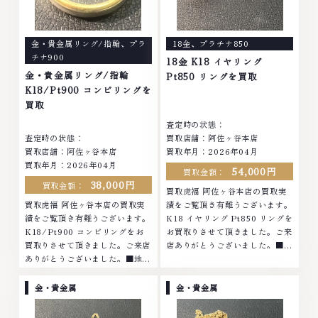
金・貴金属リング/指輪
、
プラ
18金
、
プラチナ850
チナ900
18金 K18 イヤリング
金・貴金属リング/指輪
Pt850 リングを買取
K18/Pt900 コンビリングを
買取
査定時の状態：
査定時の状態：
買取店舗：阿佐ヶ谷本店
買取店舗：阿佐ヶ谷本店
買取年月：2026年04月
買取年月：2026年04月
54,000円
買取金額：
38,000円
買取金額：
買取虎福 阿佐ヶ谷本店の買取実
買取虎福 阿佐ヶ谷本店の買取実
績をご覧頂き有難うございます。
績をご覧頂き有難うございます。
K18 イヤリング Pt850 リングを
K18/Pt900 コンビリングをお
お買取りさせて頂きました。ご来
買取りさせて頂きました。ご来店
店ありがとうございました。■地
ありがとうございました。■地域
域買取No.1へ挑戦金 プラチナ ダ
買取No.1へ挑戦金 プラチナ ダイ
イヤモンド ブランド品 ブランド
ヤモンド ブランド品 ブランド衣
衣類 お酒買取りのことなら、お
金・貴金属
金・貴金属
類 お酒買取りのことなら、お任
任せくださいなかでも金・プラチ
せくださいなかでも金・プラチナ
ナ等のアクセサリー・貴金属・宝