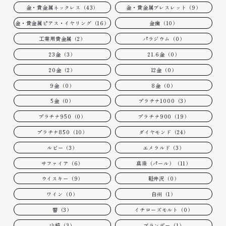
金・貴金属ネックレス（43）
金・貴金属ブレスレット（9）
金・貴金属ピアス・イヤリング（16）
金歯（10）
工業用貴金属（2）
パラジウム（0）
23金（3）
21.6金（0）
20金（2）
12金（0）
9金（0）
8金（0）
5金（0）
プラチナ1000（3）
プラチナ950（0）
プラチナ900（19）
プラチナ850（10）
ダイヤモンド（24）
ルビー（3）
エメラルド（3）
サファイア（6）
真珠（パール）（11）
ウイスキー（9）
軽井沢（0）
ワイン（0）
白州（1）
響（3）
イチローズモルト（0）
山崎（3）
ブランデー（1）