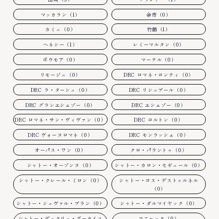
マッカラン（1）
余市（0）
カミュ（0）
竹鶴（1）
ヘネシー（1）
レミーマルタン（0）
ボウモア（0）
マーテル（0）
リモージュ（0）
DRC ロマネ・コンティ（0）
DRC ラ・ターシュ（0）
DRC リシュブール（0）
DRC グランエシェゾー（0）
DRC エシェゾー（0）
DRC ロマネ・サン・ヴィヴァン（0）
DRC コルトン（0）
DRC ヴォーヌロマネ（0）
DRC モンラッシェ（0）
オーパス・ワン（0）
クロ・パラントゥ（0）
シャトー・オーゾンヌ（0）
シャトー・カロン・セギュール（0）
シャトー・クレール・ミロン（0）
シャトー・コス・デストゥルネル
（0）
シャトー・シュヴァル・ブラン（0）
シャトー・ダルマイヤック（0）
シャトー・デュクリュ・ボーカイユ
コニャック（0）