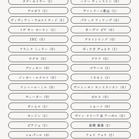
タグ・ホイヤー（1）
ハリー ウィンストン（0）
ブルガリ（1）
ヴァンドーム青山（1）
ヴィヴィアン・ウエストウッド（1）
パテック フィリップ（0）
イヴ サン ローラン（1）
オーデマ ピゲ（0）
IWC（0）
ブライトリング（0）
フランク ミュラー（0）
ボッテガ ヴェネタ（1）
ウブロ（0）
グラフ（0）
ブシュロン（0）
ゴヤール（1）
ジャガー・ルクルト（0）
ミキモト（1）
リシャール・ミル（0）
ヴァシュロン コンスタンタン（0）
チューダー（0）
ゼニス（0）
ダンヒル（1）
ショーメ（0）
ロンジン（1）
ヴァン クリーフ & アーペル（0）
ピアジェ（1）
田崎 真珠（2）
ショパール（0）
フォリ フォリ（2）