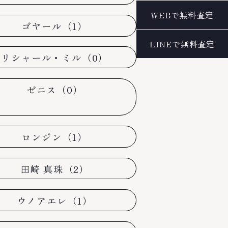
ゴヤール（1）
リシャール・ミル（0）
ゼニス（0）
ロンジン（1）
田崎 真珠（2）
ウノアエレ（1）