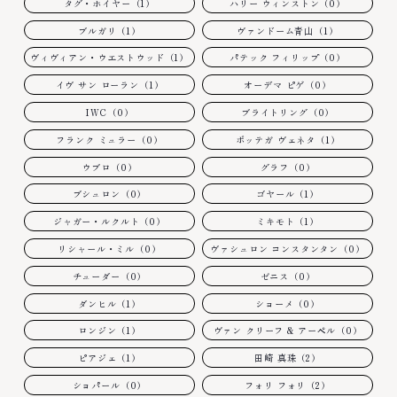
タグ・ホイヤー（1）
ハリー ウィンストン（0）
ブルガリ（1）
ヴァンドーム青山（1）
ヴィヴィアン・ウエストウッド（1）
パテック フィリップ（0）
イヴ サン ローラン（1）
オーデマ ピゲ（0）
IWC（0）
ブライトリング（0）
フランク ミュラー（0）
ボッテガ ヴェネタ（1）
ウブロ（0）
グラフ（0）
ブシュロン（0）
ゴヤール（1）
ジャガー・ルクルト（0）
ミキモト（1）
リシャール・ミル（0）
ヴァシュロン コンスタンタン（0）
チューダー（0）
ゼニス（0）
ダンヒル（1）
ショーメ（0）
ロンジン（1）
ヴァン クリーフ & アーペル（0）
ピアジェ（1）
田崎 真珠（2）
ショパール（0）
フォリ フォリ（2）