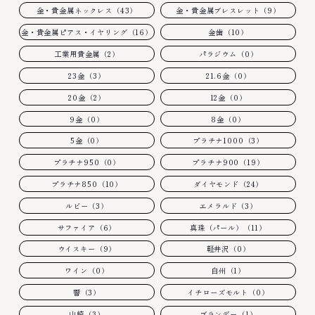
金・貴金属ネックレス（43）
金・貴金属ブレスレット（9）
金・貴金属ピアス・イヤリング（16）
金歯（10）
工業用貴金属（2）
パラジウム（0）
23金（3）
21.6金（0）
20金（2）
12金（0）
9金（0）
8金（0）
5金（0）
プラチナ1000（3）
プラチナ950（0）
プラチナ900（19）
プラチナ850（10）
ダイヤモンド（24）
ルビー（3）
エメラルド（3）
サファイア（6）
真珠（パール）（11）
ウイスキー（9）
軽井沢（0）
ワイン（0）
白州（1）
響（3）
イチローズモルト（0）
山崎（3）
ブランデー（1）