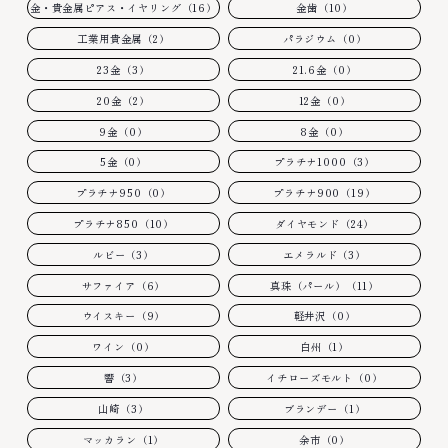
金・貴金属ピアス・イヤリング（16）
金歯（10）
工業用貴金属（2）
パラジウム（0）
23金（3）
21.6金（0）
20金（2）
12金（0）
9金（0）
8金（0）
5金（0）
プラチナ1000（3）
プラチナ950（0）
プラチナ900（19）
プラチナ850（10）
ダイヤモンド（24）
ルビー（3）
エメラルド（3）
サファイア（6）
真珠（パール）（11）
ウイスキー（9）
軽井沢（0）
ワイン（0）
白州（1）
響（3）
イチローズモルト（0）
山崎（3）
ブランデー（1）
マッカラン（1）
余市（0）