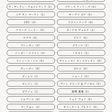
ヴィヴィアン・ウエストウッド（1）
パテック フィリップ（0）
イヴ サン ローラン（1）
オーデマ ピゲ（0）
IWC（0）
ブライトリング（0）
フランク ミュラー（0）
ボッテガ ヴェネタ（1）
ウブロ（0）
グラフ（0）
ブシュロン（0）
ゴヤール（1）
ジャガー・ルクルト（0）
ミキモト（1）
リシャール・ミル（0）
ヴァシュロン コンスタンタン（0）
チューダー（0）
ゼニス（0）
ダンヒル（1）
ショーメ（0）
ロンジン（1）
ヴァン クリーフ & アーペル（0）
ピアジェ（1）
田崎 真珠（2）
ショパール（0）
フォリ フォリ（2）
ウノアエレ（1）
オフィチーネ パネライ（0）