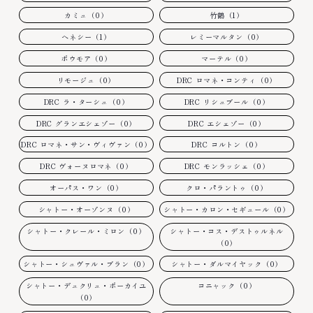
カミュ（0）
竹鶴（1）
ヘネシー（1）
レミーマルタン（0）
ボウモア（0）
マーテル（0）
リモージュ（0）
DRC ロマネ・コンティ（0）
DRC ラ・ターシュ（0）
DRC リシュブール（0）
DRC グランエシェゾー（0）
DRC エシェゾー（0）
DRC ロマネ・サン・ヴィヴァン（0）
DRC コルトン（0）
DRC ヴォーヌロマネ（0）
DRC モンラッシェ（0）
オーパス・ワン（0）
クロ・パラントゥ（0）
シャトー・オーゾンヌ（0）
シャトー・カロン・セギュール（0）
シャトー・クレール・ミロン（0）
シャトー・コス・デストゥルネル
（0）
シャトー・シュヴァル・ブラン（0）
シャトー・ダルマイヤック（0）
シャトー・デュクリュ・ボーカイユ
コニャック（0）
（0）