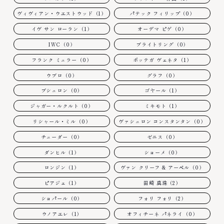
ヴィヴィアン・ウエストウッド（1）
パテック フィリップ（0）
イヴ サン ローラン（1）
オーデマ ピゲ（0）
IWC（0）
ブライトリング（0）
フランク ミュラー（0）
ボッテガ ヴェネタ（1）
ウブロ（0）
グラフ（0）
ブシュロン（0）
ゴヤール（1）
ジャガー・ルクルト（0）
ミキモト（1）
リシャール・ミル（0）
ヴァシュロン コンスタンタン（0）
チューダー（0）
ゼニス（0）
ダンヒル（1）
ショーメ（0）
ロンジン（1）
ヴァン クリーフ & アーペル（0）
ピアジェ（1）
田崎 真珠（2）
ショパール（0）
フォリ フォリ（2）
ウノアエレ（1）
オフィチーネ パネライ（0）