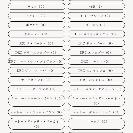
カミュ（0）
竹鶴（1）
ヘネシー（1）
レミーマルタン（0）
ボウモア（0）
マーテル（0）
リモージュ（0）
DRC ロマネ・コンティ（0）
DRC ラ・ターシュ（0）
DRC リシュブール（0）
DRC グランエシェゾー（0）
DRC エシェゾー（0）
DRC ロマネ・サン・ヴィヴァン（0）
DRC コルトン（0）
DRC ヴォーヌロマネ（0）
DRC モンラッシェ（0）
オーパス・ワン（0）
クロ・パラントゥ（0）
シャトー・オーゾンヌ（0）
シャトー・カロン・セギュール（0）
シャトー・クレール・ミロン（0）
シャトー・コス・デストゥルネル
（0）
シャトー・シュヴァル・ブラン（0）
シャトー・ダルマイヤック（0）
シャトー・デュクリュ・ボーカイユ
コニャック（0）
（0）