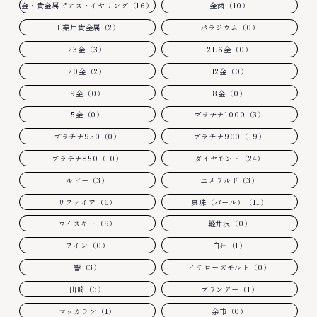
金・貴金属ピアス・イヤリング（16）
金歯（10）
工業用貴金属（2）
パラジウム（0）
23金（3）
21.6金（0）
20金（2）
12金（0）
9金（0）
8金（0）
5金（0）
プラチナ1000（3）
プラチナ950（0）
プラチナ900（19）
プラチナ850（10）
ダイヤモンド（24）
ルビー（3）
エメラルド（3）
サファイア（6）
真珠（パール）（11）
ウイスキー（9）
軽井沢（0）
ワイン（0）
白州（1）
響（3）
イチローズモルト（0）
山崎（3）
ブランデー（1）
マッカラン（1）
余市（0）