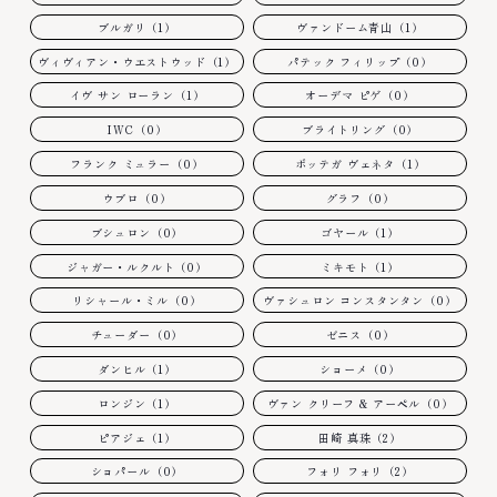
ブルガリ（1）
ヴァンドーム青山（1）
ヴィヴィアン・ウエストウッド（1）
パテック フィリップ（0）
イヴ サン ローラン（1）
オーデマ ピゲ（0）
IWC（0）
ブライトリング（0）
フランク ミュラー（0）
ボッテガ ヴェネタ（1）
ウブロ（0）
グラフ（0）
ブシュロン（0）
ゴヤール（1）
ジャガー・ルクルト（0）
ミキモト（1）
リシャール・ミル（0）
ヴァシュロン コンスタンタン（0）
チューダー（0）
ゼニス（0）
ダンヒル（1）
ショーメ（0）
ロンジン（1）
ヴァン クリーフ & アーペル（0）
ピアジェ（1）
田崎 真珠（2）
ショパール（0）
フォリ フォリ（2）