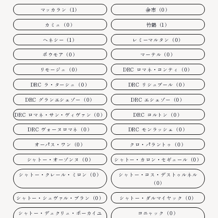
マッカラン（1）
余市（0）
カミュ（0）
竹鶴（1）
ヘネシー（1）
レミーマルタン（0）
ボウモア（0）
マーテル（0）
リモージュ（0）
DRC ロマネ・コンティ（0）
DRC ラ・ターシュ（0）
DRC リシュブール（0）
DRC グランエシェゾー（0）
DRC エシェゾー（0）
DRC ロマネ・サン・ヴィヴァン（0）
DRC コルトン（0）
DRC ヴォーヌロマネ（0）
DRC モンラッシェ（0）
オーパス・ワン（0）
クロ・パラントゥ（0）
シャトー・オーゾンヌ（0）
シャトー・カロン・セギュール（0）
シャトー・クレール・ミロン（0）
シャトー・コス・デストゥルネル
（0）
シャトー・シュヴァル・ブラン（0）
シャトー・ダルマイヤック（0）
シャトー・デュクリュ・ボーカイユ
コニャック（0）