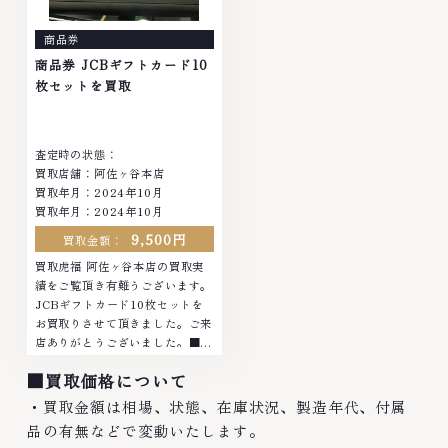
商品券
商品券 JCBギフトカード10
枚セットを買取
査定時の状態：
買取店舗：阿佐ヶ谷本店
買取年月：
2024年10月
買取年月：
2024年10月
9,500円
買取金額：
買取虎福 阿佐ヶ谷本店の買取実
績をご覧頂き有難うございます。
JCBギフトカード10枚セットを
お買取りさせて頂きました。ご来
店ありがとうございました。■地
域買取No.1へ挑戦金 プラチナ ダ
■買取価格について
イヤモンド ブランド品 ブランド
衣類 お酒買取りのことなら、お
・買取金額は相場、状態、在庫状況、製造年代、付属
任せください。な...
品の有無などで変動いたします。