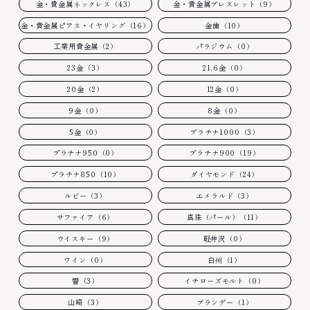
金・貴金属ネックレス（43）
金・貴金属ブレスレット（9）
金・貴金属ピアス・イヤリング（16）
金歯（10）
工業用貴金属（2）
パラジウム（0）
23金（3）
21.6金（0）
20金（2）
12金（0）
9金（0）
8金（0）
5金（0）
プラチナ1000（3）
プラチナ950（0）
プラチナ900（19）
プラチナ850（10）
ダイヤモンド（24）
ルビー（3）
エメラルド（3）
サファイア（6）
真珠（パール）（11）
ウイスキー（9）
軽井沢（0）
ワイン（0）
白州（1）
響（3）
イチローズモルト（0）
山崎（3）
ブランデー（1）