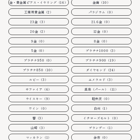
金・貴金属ピアス・イヤリング（16）
金歯（10）
工業用貴金属（2）
パラジウム（0）
23金（3）
21.6金（0）
20金（2）
12金（0）
9金（0）
8金（0）
5金（0）
プラチナ1000（3）
プラチナ950（0）
プラチナ900（19）
プラチナ850（10）
ダイヤモンド（24）
ルビー（3）
エメラルド（3）
サファイア（6）
真珠（パール）（11）
ウイスキー（9）
軽井沢（0）
ワイン（0）
白州（1）
響（3）
イチローズモルト（0）
山崎（3）
ブランデー（1）
マッカラン（1）
余市（0）