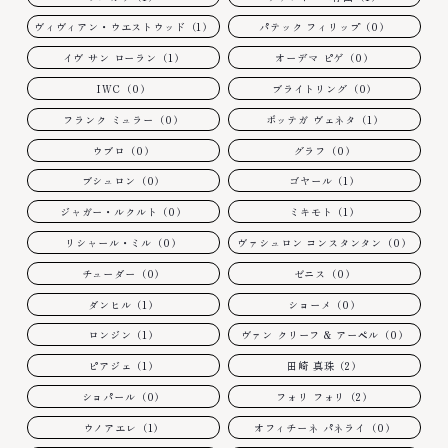
ヴィヴィアン・ウエストウッド（1）
パテック フィリップ（0）
イヴ サン ローラン（1）
オーデマ ピゲ（0）
IWC（0）
ブライトリング（0）
フランク ミュラー（0）
ボッテガ ヴェネタ（1）
ウブロ（0）
グラフ（0）
ブシュロン（0）
ゴヤール（1）
ジャガー・ルクルト（0）
ミキモト（1）
リシャール・ミル（0）
ヴァシュロン コンスタンタン（0）
チューダー（0）
ゼニス（0）
ダンヒル（1）
ショーメ（0）
ロンジン（1）
ヴァン クリーフ & アーペル（0）
ピアジェ（1）
田崎 真珠（2）
ショパール（0）
フォリ フォリ（2）
ウノアエレ（1）
オフィチーネ パネライ（0）