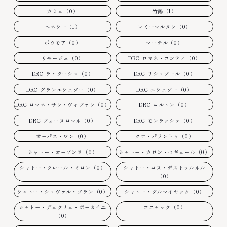
カミュ（0）
竹鶴（1）
ヘネシー（1）
レミーマルタン（0）
ボウモア（0）
マーテル（0）
リモージュ（0）
DRC ロマネ・コンティ（0）
DRC ラ・ターシュ（0）
DRC リシュブール（0）
DRC グランエシェゾー（0）
DRC エシェゾー（0）
DRC ロマネ・サン・ヴィヴァン（0）
DRC コルトン（0）
DRC ヴォーヌロマネ（0）
DRC モンラッシェ（0）
オーパス・ワン（0）
クロ・パラントゥ（0）
シャトー・オーゾンヌ（0）
シャトー・カロン・セギュール（0）
シャトー・クレール・ミロン（0）
シャトー・コス・デストゥルネル
（0）
シャトー・シュヴァル・ブラン（0）
シャトー・ダルマイヤック（0）
シャトー・デュクリュ・ボーカイユ
コニャック（0）
（0）