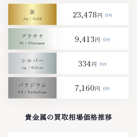
～19:00定休日: 年中無休
金
23,478
0
円
円
プラチナ
9,413
0
円
円
シルバー
334
0
円
円
パラジウム
7,160
0
円
円
貴金属の買取相場価格推移