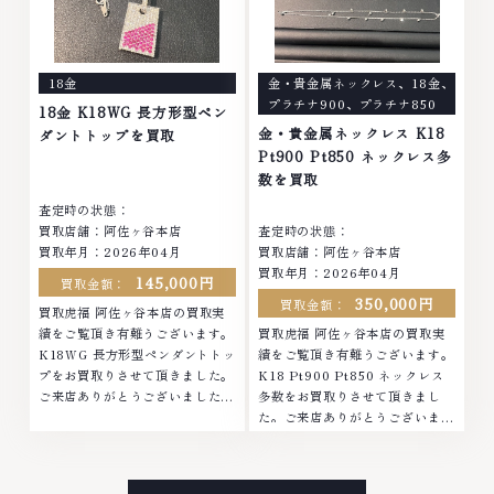
は特に自信を持って、高額査定を
持って、高額査定を実現しており
実現しております。 古くて使わ
ます。 古くて使わなくなってし
なくなってしまったアクセサリ
まったアクセサリー、動かなくな
ー、動かなくなってしまった腕時
ってしまった腕時計、多くのお品
18金
金・貴金属ネックレス
、
18金
、
計、多くのお品物の高価買取りを
物の高価買取りを実現しており、
プラチナ900
、
プラチナ850
実現しており、他店ではお値段の
他店ではお値段の付かなかったお
18金 K18WG 長方形型ペン
付かなかったお品物でも、一点一
品物でも、一点一点丁寧に無料で
金・貴金属ネックレス K18
ダントトップを買取
点丁寧に無料で査定します。お気
査定します。お気軽にご連絡くだ
Pt900 Pt850 ネックレス多
軽にご連絡ください。TEL:
さい。TEL: 0120-959-764営
数を買取
0120-959-764営業時間: 10:00
業時間: 10:00～19:00定休日: 年
査定時の状態：
～19:00定休日: 年中無休
中無休
買取店舗：阿佐ヶ谷本店
査定時の状態：
買取年月：2026年04月
買取店舗：阿佐ヶ谷本店
買取年月：2026年04月
145,000円
買取金額：
350,000円
買取金額：
買取虎福 阿佐ヶ谷本店の買取実
績をご覧頂き有難うございます。
買取虎福 阿佐ヶ谷本店の買取実
K18WG 長方形型ペンダントトッ
績をご覧頂き有難うございます。
プをお買取りさせて頂きました。
K18 Pt900 Pt850 ネックレス
ご来店ありがとうございました。
多数をお買取りさせて頂きまし
■地域買取No.1へ挑戦金 プラチ
た。ご来店ありがとうございまし
ナ ダイヤモンド ブランド品 ブラ
た。■地域買取No.1へ挑戦金 プ
ンド衣類 お酒買取りのことな
ラチナ ダイヤモンド ブランド品
ら、お任せくださいなかでも金・
ブランド衣類 お酒買取りのこと