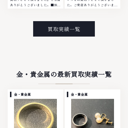
ありがとうございました。■地域
た。ご来店ありがとうございまし
買取No.1へ挑戦金 プラチナ ダイ
た。■地域買取No.1へ挑戦金 プ
ヤモンド ブランド品 ブランド衣
ラチナ ダイヤモンド ブランド品
類 お酒買取りのことなら、お任
ブランド衣類 お酒買取りのこと
せくださいなかでも金・プラチナ
なら、お任せくださいなかでも
買取実績一覧
等のアクセサリー・貴金属・宝
金・プラチナ等のアクセサリー・
石・ダイヤモンド・ジュエリーや
貴金属・宝石・ダイヤモンド・ジ
ブランド品・時計等は特に自信を
ュエリーや ブランド品・時計等
持って、高額査定を実現しており
は特に自信を持って、高額査定を
ます。 古くて使わなくなってし
実現しております。 古くて使わ
まったアクセサリー、動かなくな
なくなってしまったアクセサリ
ってしまった腕時計、多くのお品
ー、動かなくなってしまった腕時
物の高価買取りを実現しており、
計、多くのお品物の高価買取りを
金・貴金属の最新買取実績一覧
他店ではお値段の付かなかったお
実現しており、他店ではお値段の
品物でも、一点一点丁寧に無料で
付かなかったお品物でも、一点一
査定します。お気軽にご連絡くだ
点丁寧に無料で査定します。お気
さい。TEL: 0120-959-764営
軽にご連絡ください。TEL:
金・貴金属
金・貴金属
業時間: 10:00～19:00定休日: 年
0120-959-764営業時間: 10:00
中無休
～19:00定休日: 年中無休