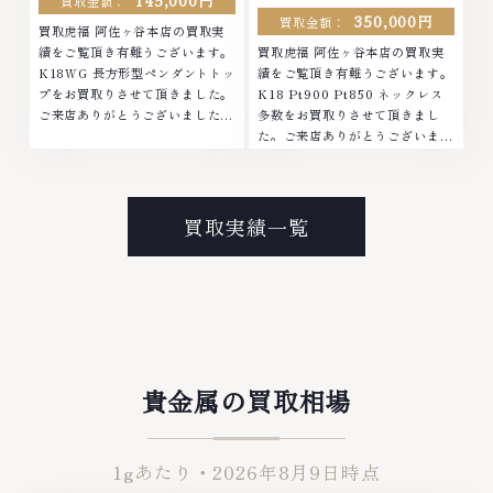
145,000円
買取金額：
350,000円
買取金額：
買取虎福 阿佐ヶ谷本店の買取実
績をご覧頂き有難うございます。
買取虎福 阿佐ヶ谷本店の買取実
K18WG 長方形型ペンダントトッ
績をご覧頂き有難うございます。
プをお買取りさせて頂きました。
K18 Pt900 Pt850 ネックレス
ご来店ありがとうございました。
多数をお買取りさせて頂きまし
■地域買取No.1へ挑戦金 プラチ
た。ご来店ありがとうございまし
ナ ダイヤモンド ブランド品 ブラ
た。■地域買取No.1へ挑戦金 プ
ンド衣類 お酒買取りのことな
ラチナ ダイヤモンド ブランド品
ら、お任せくださいなかでも金・
ブランド衣類 お酒買取りのこと
プラチナ等のアクセサリー・貴金
なら、お任せくださいなかでも
買取実績一覧
属・宝石・ダイヤモンド・ジュエ
金・プラチナ等のアクセサリー・
リーや ブランド品・時計等は特
貴金属・宝石・ダイヤモンド・ジ
に自信を持って、高額査定を実現
ュエリーや ブランド品・時計等
しております。 古くて使わなく
は特に自信を持って、高額査定を
なってしまったアクセサリー、動
実現しております。 古くて使わ
かなくなってしまった腕時計、多
なくなってしまったアクセサリ
くのお品物の高価買取りを実現し
ー、動かなくなってしまった腕時
ており、他店ではお値段の付かな
計、多くのお品物の高価買取りを
貴金属の買取相場
かったお品物でも、一点一点丁寧
実現しており、他店ではお値段の
に無料で査定します。お気軽にご
付かなかったお品物でも、一点一
連絡ください。TEL: 0120-
点丁寧に無料で査定します。お気
1gあたり・
2026年8月9日
時点
959-764営業時間: 10:00～
軽にご連絡ください。TEL:
19:00定休日: 年中無休
0120-959-764営業時間: 10:00