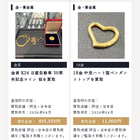
取No.1へ挑戦金 プラチナ ダイヤ
買取No.1へ挑戦金 プラチナ ダイ
モンド ブランド品 ブランド衣類
ヤモンド ブランド品 ブランド衣
金・貴金属
金・貴金属
お酒買取りのことなら、お任せく
類 お酒買取りのことなら、お任
ださいなかでも金・プラチナ等の
せくださいなかでも金・プラチナ
アクセサリー・貴金属・宝石・ダ
等のアクセサリー・貴金属・宝
イヤモンド・ジュエリーや ブラ
石・ダイヤモンド・ジュエリーや
ンド品・時計等は特に自信を持っ
ブランド品・時計等は特に自信を
て、高額査定を実現しておりま
持って、高額査定を実現しており
す。 古くて使わなくなってしま
ます。 古くて使わなくなってし
ったアクセサリー、動かなくなっ
まったアクセサリー、動かなくな
てしまった腕時計、多くのお品物
ってしまった腕時計、多くのお品
金貨
18金
の高価買取りを実現しており、他
物の高価買取りを実現しており、
店ではお値段の付かなかったお品
他店ではお値段の付かなかったお
金貨 K24 日産自動車 50周
18金 中空ハート型ペンダン
物でも、一点一点丁寧に無料で査
品物でも、一点一点丁寧に無料で
年記念コイン 他を買取
トトップを買取
定します。お気軽にご連絡くださ
査定します。お気軽にご連絡くだ
い。TEL: 0120-959-764営業
さい。TEL: 0120-959-764営
時間: 10:00～19:00定休日: 年中
業時間: 10:00～19:00定休日: 年
査定時の状態：
査定時の状態：
無休
中無休
買取店舗：阿佐ヶ谷本店
買取店舗：阿佐ヶ谷本店
買取年月：2026年04月
買取年月：2026年04月
835,350円
11,000円
買取金額：
買取金額：
買取虎福 阿佐ヶ谷本店の買取実
買取虎福 阿佐ヶ谷本店の買取実
績をご覧頂き有難うございます。
績をご覧頂き有難うございます。