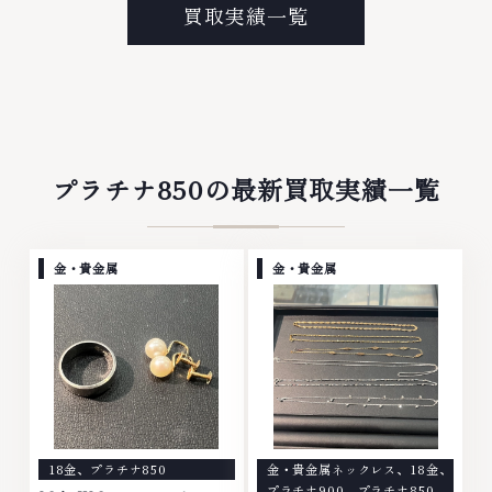
プラチナ等のアクセサリー・貴金
なら、お任せくださいなかでも
買取実績一覧
属・宝石・ダイヤモンド・ジュエ
金・プラチナ等のアクセサリー・
リーや ブランド品・時計等は特
貴金属・宝石・ダイヤモンド・ジ
に自信を持って、高額査定を実現
ュエリーや ブランド品・時計等
しております。 古くて使わなく
は特に自信を持って、高額査定を
なってしまったアクセサリー、動
実現しております。 古くて使わ
かなくなってしまった腕時計、多
なくなってしまったアクセサリ
くのお品物の高価買取りを実現し
ー、動かなくなってしまった腕時
ており、他店ではお値段の付かな
計、多くのお品物の高価買取りを
プラチナ850の最新買取実績一覧
かったお品物でも、一点一点丁寧
実現しており、他店ではお値段の
に無料で査定します。お気軽にご
付かなかったお品物でも、一点一
連絡ください。TEL: 0120-
点丁寧に無料で査定します。お気
959-764営業時間: 10:00～
軽にご連絡ください。TEL:
金・貴金属
金・貴金属
19:00定休日: 年中無休
0120-959-764営業時間: 10:00
～19:00定休日: 年中無休
18金
、
プラチナ850
金・貴金属ネックレス
、
18金
、
プラチナ900
、
プラチナ850