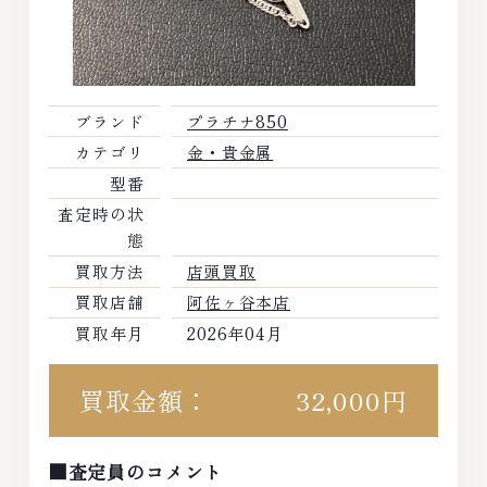
ブランド
プラチナ850
カテゴリ
金・貴金属
型番
査定時の状
態
買取方法
店頭買取
買取店舗
阿佐ヶ谷本店
買取年月
2026年04月
買取金額：
32,000円
■査定員のコメント