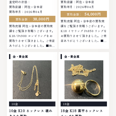
査定時の状態：
買取店舗：阿佐ヶ谷本店
買取店舗：阿佐ヶ谷本店
買取年月：2026年04月
買取年月：2026年04月
54,000円
買取金額：
38,000円
買取金額：
買取虎福 阿佐ヶ谷本店の買取実
買取虎福 阿佐ヶ谷本店の買取実
績をご覧頂き有難うございます。
績をご覧頂き有難うございます。
K18 イヤリング Pt850 リングを
K18/Pt900 コンビリングをお
お買取りさせて頂きました。ご来
買取りさせて頂きました。ご来店
店ありがとうございました。■地
ありがとうございました。■地域
域買取No.1へ挑戦金 プラチナ ダ
買取No.1へ挑戦金 プラチナ ダイ
イヤモンド ブランド品 ブランド
ヤモンド ブランド品 ブランド衣
衣類 お酒買取りのことなら、お
金・貴金属
金・貴金属
類 お酒買取りのことなら、お任
任せくださいなかでも金・プラチ
せくださいなかでも金・プラチナ
ナ等のアクセサリー・貴金属・宝
等のアクセサリー・貴金属・宝
石・ダイヤモンド・ジュエリーや
石・ダイヤモンド・ジュエリーや
ブランド品・時計等は特に自信を
ブランド品・時計等は特に自信を
持って、高額査定を実現しており
持って、高額査定を実現しており
ます。 古くて使わなくなってし
ます。 古くて使わなくなってし
まったアクセサリー、動かなくな
まったアクセサリー、動かなくな
ってしまった腕時計、多くのお品
ってしまった腕時計、多くのお品
物の高価買取りを実現しており、
10金
18金
物の高価買取りを実現しており、
他店ではお値段の付かなかったお
他店ではお値段の付かなかったお
品物でも、一点一点丁寧に無料で
10金 K10 ネックレス 壊れ
18金 K18 喜平ネックレス
品物でも、一点一点丁寧に無料で
査定します。お気軽にご連絡くだ