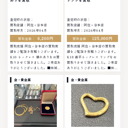
ありを買取
リングを買取
査定します。お気軽にご連絡くだ
さい。TEL: 0120-959-764営
さい。TEL: 0120-959-764営
業時間: 10:00～19:00定休日: 年
業時間: 10:00～19:00定休日: 年
中無休
査定時の状態：
査定時の状態：
中無休
買取店舗：阿佐ヶ谷本店
買取店舗：阿佐ヶ谷本店
買取年月：2026年04月
買取年月：2026年04月
6,200円
125,000円
買取金額：
買取金額：
買取虎福 阿佐ヶ谷本店の買取実
買取虎福 阿佐ヶ谷本店の買取実
績をご覧頂き有難うございます。
績をご覧頂き有難うございます。
K10 ネックレス 壊れありをお買
K18 喜平ネックレス リングをお
取りさせて頂きました。ご来店あ
買取りさせて頂きました。ご来店
りがとうございました。■地域買
ありがとうございました。■地域
取No.1へ挑戦金 プラチナ ダイヤ
買取No.1へ挑戦金 プラチナ ダイ
モンド ブランド品 ブランド衣類
ヤモンド ブランド品 ブランド衣
金・貴金属
金・貴金属
お酒買取りのことなら、お任せく
類 お酒買取りのことなら、お任
ださいなかでも金・プラチナ等の
せくださいなかでも金・プラチナ
アクセサリー・貴金属・宝石・ダ
等のアクセサリー・貴金属・宝
イヤモンド・ジュエリーや ブラ
石・ダイヤモンド・ジュエリーや
ンド品・時計等は特に自信を持っ
ブランド品・時計等は特に自信を
て、高額査定を実現しておりま
持って、高額査定を実現しており
す。 古くて使わなくなってしま
ます。 古くて使わなくなってし
ったアクセサリー、動かなくなっ
まったアクセサリー、動かなくな
てしまった腕時計、多くのお品物
ってしまった腕時計、多くのお品