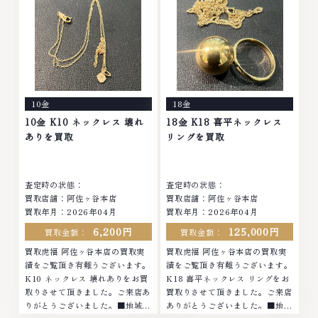
等のアクセサリー・貴金属・宝
石・ダイヤモンド・ジュエリーや
石・ダイヤモンド・ジュエリーや
ブランド品・時計等は特に自信を
ブランド品・時計等は特に自信を
持って、高額査定を実現しており
持って、高額査定を実現しており
ます。 古くて使わなくなってし
ます。 古くて使わなくなってし
まったアクセサリー、動かなくな
まったアクセサリー、動かなくな
ってしまった腕時計、多くのお品
ってしまった腕時計、多くのお品
物の高価買取りを実現しており、
10金
18金
物の高価買取りを実現しており、
他店ではお値段の付かなかったお
他店ではお値段の付かなかったお
品物でも、一点一点丁寧に無料で
10金 K10 ネックレス 壊れ
18金 K18 喜平ネックレス
品物でも、一点一点丁寧に無料で
査定します。お気軽にご連絡くだ
ありを買取
リングを買取
査定します。お気軽にご連絡くだ
さい。TEL: 0120-959-764営
さい。TEL: 0120-959-764営
業時間: 10:00～19:00定休日: 年
業時間: 10:00～19:00定休日: 年
中無休
査定時の状態：
査定時の状態：
中無休
買取店舗：阿佐ヶ谷本店
買取店舗：阿佐ヶ谷本店
買取年月：2026年04月
買取年月：2026年04月
6,200円
125,000円
買取金額：
買取金額：
買取虎福 阿佐ヶ谷本店の買取実
買取虎福 阿佐ヶ谷本店の買取実
績をご覧頂き有難うございます。
績をご覧頂き有難うございます。
K10 ネックレス 壊れありをお買
K18 喜平ネックレス リングをお
取りさせて頂きました。ご来店あ
買取りさせて頂きました。ご来店
りがとうございました。■地域買
ありがとうございました。■地域