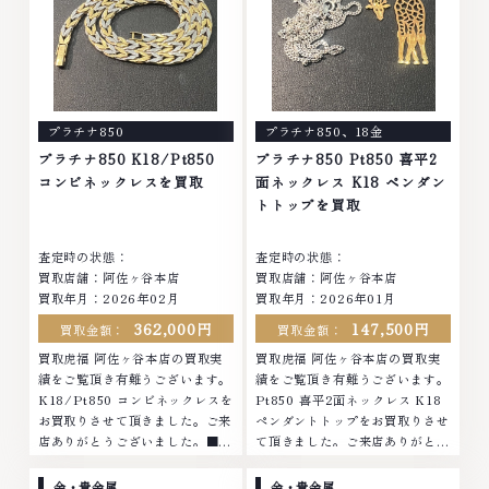
石・ダイヤモンド・ジュエリーや
属・宝石・ダイヤモンド・ジュエ
ブランド品・時計等は特に自信を
リーや ブランド品・時計等は特
持って、高額査定を実現しており
に自信を持って、高額査定を実現
ます。 古くて使わなくなってし
しております。 古くて使わなく
まったアクセサリー、動かなくな
なってしまったアクセサリー、動
ってしまった腕時計、多くのお品
かなくなってしまった腕時計、多
プラチナ850
プラチナ850
、
18金
物の高価買取りを実現しており、
くのお品物の高価買取りを実現し
他店ではお値段の付かなかったお
ており、他店ではお値段の付かな
プラチナ850 K18/Pt850
プラチナ850 Pt850 喜平2
品物でも、一点一点丁寧に無料で
かったお品物でも、一点一点丁寧
コンビネックレスを買取
面ネックレス K18 ペンダン
査定します。お気軽にご連絡くだ
に無料で査定します。お気軽にご
トトップを買取
さい。TEL: 0120-959-764営
連絡ください。TEL: 0120-
業時間: 10:00～19:00定休日: 年
959-764営業時間: 10:00～
査定時の状態：
査定時の状態：
中無休
19:00定休日: 年中無休
買取店舗：阿佐ヶ谷本店
買取店舗：阿佐ヶ谷本店
買取年月：2026年02月
買取年月：2026年01月
362,000円
147,500円
買取金額：
買取金額：
買取虎福 阿佐ヶ谷本店の買取実
買取虎福 阿佐ヶ谷本店の買取実
績をご覧頂き有難うございます。
績をご覧頂き有難うございます。
K18/Pt850 コンビネックレスを
Pt850 喜平2面ネックレス K18
お買取りさせて頂きました。ご来
ペンダントトップをお買取りさせ
店ありがとうございました。■地
て頂きました。ご来店ありがとう
域買取No.1へ挑戦金 プラチナ ダ
ございました。■地域買取No.1
イヤモンド ブランド品 ブランド
へ挑戦金 プラチナ ダイヤモンド
金・貴金属
金・貴金属