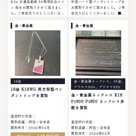
K24 日産自動車 50周年記念コイ
中空ハート型ペンダントトップを
ン 他をお買取りさせて頂きまし
お買取りさせて頂きました。ご来
た。ご来店ありがとうございまし
店ありがとうございました。■地
た。■地域買取No.1へ挑戦金 プ
域買取No.1へ挑戦金 プラチナ ダ
ラチナ ダイヤモンド ブランド品
イヤモンド ブランド品 ブランド
金・貴金属
金・貴金属
ブランド衣類 お酒買取りのこと
衣類 お酒買取りのことなら、お
なら、お任せくださいなかでも
任せくださいなかでも金・プラチ
金・プラチナ等のアクセサリー・
ナ等のアクセサリー・貴金属・宝
貴金属・宝石・ダイヤモンド・ジ
石・ダイヤモンド・ジュエリーや
ュエリーや ブランド品・時計等
ブランド品・時計等は特に自信を
は特に自信を持って、高額査定を
持って、高額査定を実現しており
実現しております。 古くて使わ
ます。 古くて使わなくなってし
なくなってしまったアクセサリ
まったアクセサリー、動かなくな
ー、動かなくなってしまった腕時
ってしまった腕時計、多くのお品
18金
金・貴金属ネックレス
、
18金
、
計、多くのお品物の高価買取りを
物の高価買取りを実現しており、
プラチナ900
、
プラチナ850
実現しており、他店ではお値段の
他店ではお値段の付かなかったお
18金 K18WG 長方形型ペン
付かなかったお品物でも、一点一
品物でも、一点一点丁寧に無料で
金・貴金属ネックレス K18
ダントトップを買取
点丁寧に無料で査定します。お気
査定します。お気軽にご連絡くだ
Pt900 Pt850 ネックレス多
軽にご連絡ください。TEL:
さい。TEL: 0120-959-764営
数を買取
0120-959-764営業時間: 10:00
業時間: 10:00～19:00定休日: 年
査定時の状態：
～19:00定休日: 年中無休
中無休
買取店舗：阿佐ヶ谷本店
査定時の状態：
買取年月：2026年04月
買取店舗：阿佐ヶ谷本店
買取年月：2026年04月