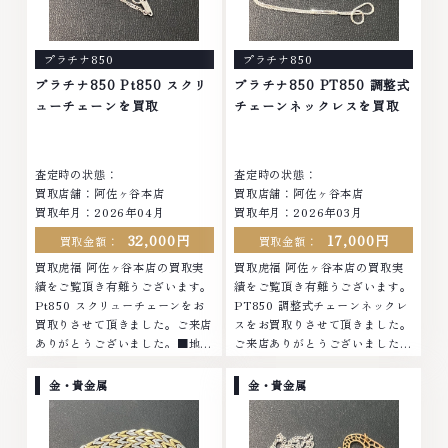
まったアクセサリー、動かなくな
実現しております。 古くて使わ
ってしまった腕時計、多くのお品
なくなってしまったアクセサリ
物の高価買取りを実現しており、
ー、動かなくなってしまった腕時
プラチナ850
プラチナ850
他店ではお値段の付かなかったお
計、多くのお品物の高価買取りを
品物でも、一点一点丁寧に無料で
実現しており、他店ではお値段の
プラチナ850 Pt850 スクリ
プラチナ850 PT850 調整式
査定します。お気軽にご連絡くだ
付かなかったお品物でも、一点一
ューチェーンを買取
チェーンネックレスを買取
さい。TEL: 0120-959-764営
点丁寧に無料で査定します。お気
業時間: 10:00～19:00定休日: 年
軽にご連絡ください。TEL:
中無休
0120-959-764営業時間: 10:00
査定時の状態：
査定時の状態：
～19:00定休日: 年中無休
買取店舗：阿佐ヶ谷本店
買取店舗：阿佐ヶ谷本店
買取年月：2026年04月
買取年月：2026年03月
32,000円
17,000円
買取金額：
買取金額：
買取虎福 阿佐ヶ谷本店の買取実
買取虎福 阿佐ヶ谷本店の買取実
績をご覧頂き有難うございます。
績をご覧頂き有難うございます。
Pt850 スクリューチェーンをお
PT850 調整式チェーンネックレ
買取りさせて頂きました。ご来店
スをお買取りさせて頂きました。
ありがとうございました。■地域
ご来店ありがとうございました。
買取No.1へ挑戦金 プラチナ ダイ
■地域買取No.1へ挑戦金 プラチ
ヤモンド ブランド品 ブランド衣
ナ ダイヤモンド ブランド品 ブラ
金・貴金属
金・貴金属
類 お酒買取りのことなら、お任
ンド衣類 お酒買取りのことな
せくださいなかでも金・プラチナ
ら、お任せくださいなかでも金・
等のアクセサリー・貴金属・宝
プラチナ等のアクセサリー・貴金