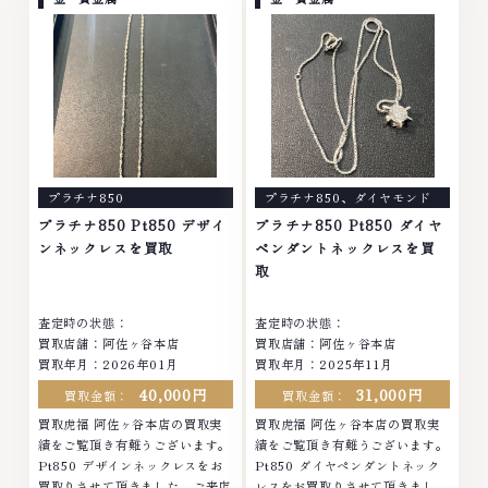
衣類 お酒買取りのことなら、お
ブランド品 ブランド衣類 お酒買
任せくださいなかでも金・プラチ
取りのことなら、お任せください
ナ等のアクセサリー・貴金属・宝
なかでも金・プラチナ等のアクセ
石・ダイヤモンド・ジュエリーや
サリー・貴金属・宝石・ダイヤモ
ブランド品・時計等は特に自信を
ンド・ジュエリーや ブランド
持って、高額査定を実現しており
品・時計等は特に自信を持って、
ます。 古くて使わなくなってし
高額査定を実現しております。
まったアクセサリー、動かなくな
古くて使わなくなってしまったア
ってしまった腕時計、多くのお品
クセサリー、動かなくなってしま
プラチナ850
プラチナ850
、
ダイヤモンド
物の高価買取りを実現しており、
った腕時計、多くのお品物の高価
他店ではお値段の付かなかったお
買取りを実現しており、他店では
プラチナ850 Pt850 デザイ
プラチナ850 Pt850 ダイヤ
品物でも、一点一点丁寧に無料で
お値段の付かなかったお品物で
ンネックレスを買取
ペンダントネックレスを買
査定します。お気軽にご連絡くだ
も、一点一点丁寧に無料で査定し
取
さい。TEL: 0120-959-764営
ます。お気軽にご連絡ください。
業時間: 10:00～19:00定休日: 年
TEL: 0120-959-764営業時間:
査定時の状態：
査定時の状態：
中無休
10:00～19:00定休日: 年中無休
買取店舗：阿佐ヶ谷本店
買取店舗：阿佐ヶ谷本店
買取年月：2026年01月
買取年月：2025年11月
40,000円
31,000円
買取金額：
買取金額：
買取虎福 阿佐ヶ谷本店の買取実
買取虎福 阿佐ヶ谷本店の買取実
績をご覧頂き有難うございます。
績をご覧頂き有難うございます。
Pt850 デザインネックレスをお
Pt850 ダイヤペンダントネック
買取りさせて頂きました。ご来店
レスをお買取りさせて頂きまし