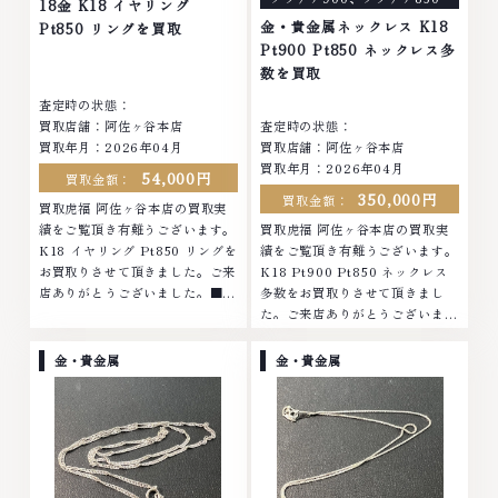
18金 K18 イヤリング
金・貴金属ネックレス K18
Pt850 リングを買取
Pt900 Pt850 ネックレス多
数を買取
査定時の状態：
買取店舗：阿佐ヶ谷本店
査定時の状態：
買取年月：2026年04月
買取店舗：阿佐ヶ谷本店
買取年月：2026年04月
54,000円
買取金額：
350,000円
買取金額：
買取虎福 阿佐ヶ谷本店の買取実
績をご覧頂き有難うございます。
買取虎福 阿佐ヶ谷本店の買取実
K18 イヤリング Pt850 リングを
績をご覧頂き有難うございます。
お買取りさせて頂きました。ご来
K18 Pt900 Pt850 ネックレス
店ありがとうございました。■地
多数をお買取りさせて頂きまし
域買取No.1へ挑戦金 プラチナ ダ
た。ご来店ありがとうございまし
イヤモンド ブランド品 ブランド
た。■地域買取No.1へ挑戦金 プ
衣類 お酒買取りのことなら、お
ラチナ ダイヤモンド ブランド品
金・貴金属
金・貴金属
任せくださいなかでも金・プラチ
ブランド衣類 お酒買取りのこと
ナ等のアクセサリー・貴金属・宝
なら、お任せくださいなかでも
石・ダイヤモンド・ジュエリーや
金・プラチナ等のアクセサリー・
ブランド品・時計等は特に自信を
貴金属・宝石・ダイヤモンド・ジ
持って、高額査定を実現しており
ュエリーや ブランド品・時計等
ます。 古くて使わなくなってし
は特に自信を持って、高額査定を