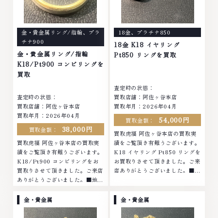
金・貴金属リング/指輪
、
プラ
18金
、
プラチナ850
チナ900
18金 K18 イヤリング
金・貴金属リング/指輪
Pt850 リングを買取
K18/Pt900 コンビリングを
買取
査定時の状態：
査定時の状態：
買取店舗：阿佐ヶ谷本店
買取店舗：阿佐ヶ谷本店
買取年月：2026年04月
買取年月：2026年04月
54,000円
買取金額：
38,000円
買取金額：
買取虎福 阿佐ヶ谷本店の買取実
買取虎福 阿佐ヶ谷本店の買取実
績をご覧頂き有難うございます。
績をご覧頂き有難うございます。
K18 イヤリング Pt850 リングを
K18/Pt900 コンビリングをお
お買取りさせて頂きました。ご来
買取りさせて頂きました。ご来店
店ありがとうございました。■地
ありがとうございました。■地域
域買取No.1へ挑戦金 プラチナ ダ
買取No.1へ挑戦金 プラチナ ダイ
イヤモンド ブランド品 ブランド
ヤモンド ブランド品 ブランド衣
衣類 お酒買取りのことなら、お
金・貴金属
金・貴金属
類 お酒買取りのことなら、お任
任せくださいなかでも金・プラチ
せくださいなかでも金・プラチナ
ナ等のアクセサリー・貴金属・宝