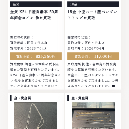
金貨
18金
の高価買取りを実現しており、他
物の高価買取りを実現しており、
店ではお値段の付かなかったお品
他店ではお値段の付かなかったお
金貨 K24 日産自動車 50周
18金 中空ハート型ペンダン
物でも、一点一点丁寧に無料で査
品物でも、一点一点丁寧に無料で
年記念コイン 他を買取
トトップを買取
定します。お気軽にご連絡くださ
査定します。お気軽にご連絡くだ
い。TEL: 0120-959-764営業
さい。TEL: 0120-959-764営
時間: 10:00～19:00定休日: 年中
業時間: 10:00～19:00定休日: 年
査定時の状態：
査定時の状態：
無休
中無休
買取店舗：阿佐ヶ谷本店
買取店舗：阿佐ヶ谷本店
買取年月：2026年04月
買取年月：2026年04月
835,350円
11,000円
買取金額：
買取金額：
買取虎福 阿佐ヶ谷本店の買取実
買取虎福 阿佐ヶ谷本店の買取実
績をご覧頂き有難うございます。
績をご覧頂き有難うございます。
K24 日産自動車 50周年記念コイ
中空ハート型ペンダントトップを
ン 他をお買取りさせて頂きまし
お買取りさせて頂きました。ご来
た。ご来店ありがとうございまし
店ありがとうございました。■地
た。■地域買取No.1へ挑戦金 プ
域買取No.1へ挑戦金 プラチナ ダ
ラチナ ダイヤモンド ブランド品
イヤモンド ブランド品 ブランド
金・貴金属
金・貴金属
ブランド衣類 お酒買取りのこと
衣類 お酒買取りのことなら、お
なら、お任せくださいなかでも
任せくださいなかでも金・プラチ
金・プラチナ等のアクセサリー・
ナ等のアクセサリー・貴金属・宝
貴金属・宝石・ダイヤモンド・ジ
石・ダイヤモンド・ジュエリーや
ュエリーや ブランド品・時計等
ブランド品・時計等は特に自信を