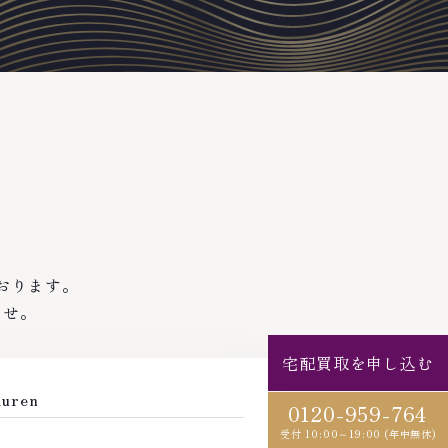
おります。
ませ。
宅配買取を申し込む
uren
ジン / SINN
0120-959-764
トゥモローランド / TOM
受付 10:00～19:00 (年中無休)