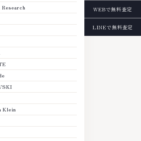
Research
プラダ / PRADA
ポール アンド ジョー / PA
マーク ジェイコブス / MA
オメガ / OMEGA
R
コムデギャルソン / COMM
TE
ジャーナル スタンダード / Jo
de
ステューシー / STUSSY
VSKI
ダックス / DAKS
ディーゼル / DIESEL
Klein
トミー ヒルフィガー / TO
ナノ ユニバース / nano un
フェンディ / FENDI