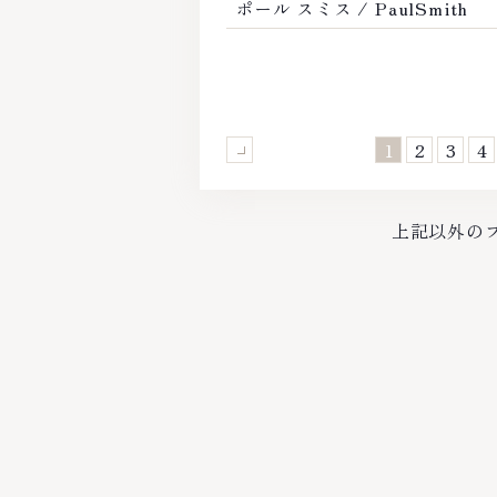
ポール スミス / PaulSmith
1
2
3
4
Previous
上記以外の