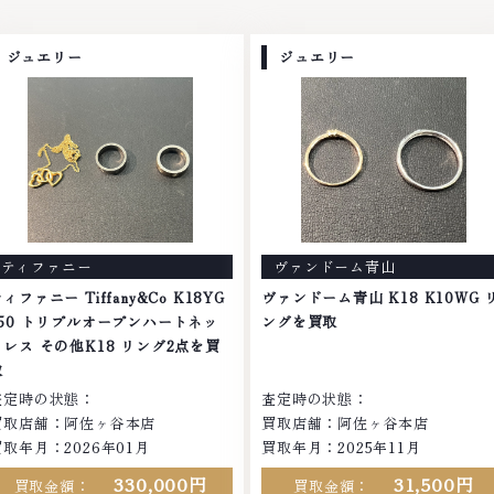
ジュエリー
ジュエリー
ティファニー
ヴァンドーム青山
ィファニー Tiffany&Co K18YG
ヴァンドーム青山 K18 K10WG 
750 トリプルオープンハートネッ
ングを買取
クレス その他K18 リング2点を買
取
査定時の状態：
査定時の状態：
買取店舗：阿佐ヶ谷本店
買取店舗：阿佐ヶ谷本店
買取年月：2026年01月
買取年月：2025年11月
330,000円
31,500円
買取金額：
買取金額：