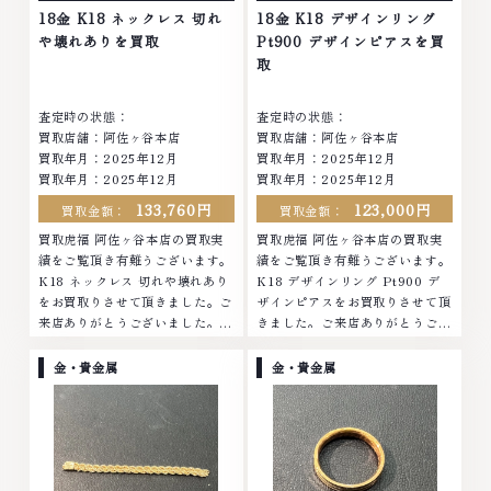
18金 K18 ネックレス 切れ
18金 K18 デザインリング
や壊れありを買取
Pt900 デザインピアスを買
取
査定時の状態：
査定時の状態：
買取店舗：阿佐ヶ谷本店
買取店舗：阿佐ヶ谷本店
買取年月：
2025年12月
買取年月：
2025年12月
買取年月：
2025年12月
買取年月：
2025年12月
133,760円
123,000円
買取金額：
買取金額：
買取虎福 阿佐ヶ谷本店の買取実
買取虎福 阿佐ヶ谷本店の買取実
績をご覧頂き有難うございます。
績をご覧頂き有難うございます。
K18 ネックレス 切れや壊れあり
K18 デザインリング Pt900 デ
をお買取りさせて頂きました。ご
ザインピアスをお買取りさせて頂
来店ありがとうございました。■
きました。ご来店ありがとうござ
地域買取No.1へ挑戦金 プラチナ
いました。■地域買取No.1へ挑
ダイヤモンド ブランド品 ブラン
戦金 プラチナ ダイヤモンド ブラ
金・貴金属
金・貴金属
ド衣類 お酒買取りのことなら、
ンド品 ブランド衣類 お酒買取り
お任せください...
のことなら、お任...