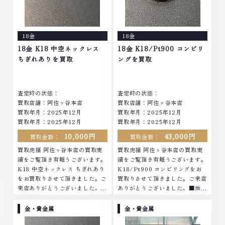
18金
18金
18金 K18 中空ネックレス
18金 K18/Pt900 コンビリ
ちぎれありを買取
ングを買取
査定時の状態：
査定時の状態：
買取店舗：阿佐ヶ谷本店
買取店舗：阿佐ヶ谷本店
買取年月：
2025年12月
買取年月：
2025年12月
買取年月：
2025年12月
買取年月：
2025年12月
10,000円
43,000円
買取金額：
買取金額：
買取虎福 阿佐ヶ谷本店の買取実
買取虎福 阿佐ヶ谷本店の買取実
績をご覧頂き有難うございます。
績をご覧頂き有難うございます。
K18 中空ネックレス ちぎれあり
K18/Pt900 コンビリングをお
をお買取りさせて頂きました。ご
買取りさせて頂きました。ご来店
来店ありがとうございました。■
ありがとうございました。■地域
地域買取No.1へ挑戦金 プラチナ
買取No.1へ挑戦金 プラチナ ダイ
ダイヤモンド ブランド品 ブラン
ヤモンド ブランド品 ブランド衣
金・貴金属
金・貴金属
ド衣類 お酒買取りのことなら、
類 お酒買取りのことなら、お任