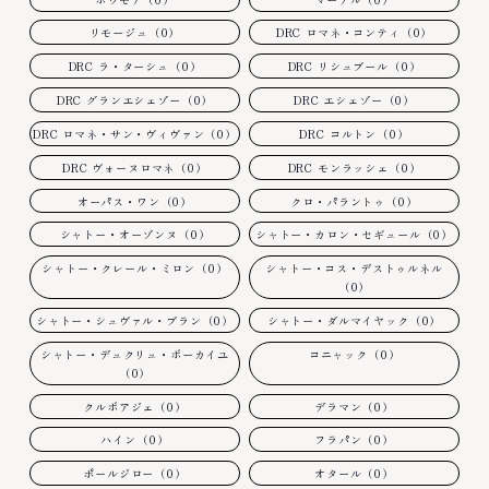
リモージュ（0）
DRC ロマネ・コンティ（0）
DRC ラ・ターシュ（0）
DRC リシュブール（0）
DRC グランエシェゾー（0）
DRC エシェゾー（0）
DRC ロマネ・サン・ヴィヴァン（0）
DRC コルトン（0）
DRC ヴォーヌロマネ（0）
DRC モンラッシェ（0）
オーパス・ワン（0）
クロ・パラントゥ（0）
シャトー・オーゾンヌ（0）
シャトー・カロン・セギュール（0）
シャトー・クレール・ミロン（0）
シャトー・コス・デストゥルネル
（0）
シャトー・シュヴァル・ブラン（0）
シャトー・ダルマイヤック（0）
シャトー・デュクリュ・ボーカイユ
コニャック（0）
（0）
クルボアジェ（0）
デラマン（0）
ハイン（0）
フラパン（0）
ポールジロー（0）
オタール（0）