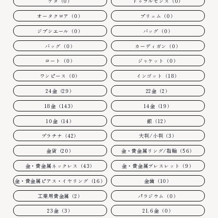
ゲタ（0）
ドゥブルセンス（0）
オータクロア（0）
プリュム（0）
ジプシエール（0）
バッグ（0）
バッグ（0）
カーディガン（0）
コート（0）
ジャケット（0）
ワンピース（0）
インゴット（18）
24金（29）
22金（2）
18金（143）
14金（19）
10金（14）
銀（12）
プラチナ（42）
大判/小判（3）
金貨（20）
金・貴金属リング/指輪（56）
金・貴金属ネックレス（43）
金・貴金属ブレスレット（9）
金・貴金属ピアス・イヤリング（16）
金歯（10）
工業用貴金属（2）
パラジウム（0）
23金（3）
21.6金（0）