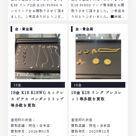
K18 リング2点 K18/Pt900 コ
K18 Pt900 リング等多数をお買
ンビリングをお買取りさせて頂き
取りさせて頂きました。ご来店あ
ました。ご来店ありがとうござい
りがとうございました。■地域買
ました。■地域買取No.1へ挑戦
取No.1へ挑戦金 プラチナ ダイヤ
金 プラチナ ダイヤモンド ブラン
モンド ブランド品 ブランド衣類
金・貴金属
金・貴金属
ド品 ブランド衣類 お酒買取りの
お酒買取りのことなら、お任せく
ことなら、お任せ...
ださいなかで...
18金
18金
18金 K18 K18WG ネックレ
18金 K18 リング ブレスレ
ス ピアス ペンダントトップ
ット等多数を買取
等多数を買取
査定時の状態：
査定時の状態：
買取店舗：阿佐ヶ谷本店
買取店舗：阿佐ヶ谷本店
買取年月：
2026年01月
買取年月：
2025年12月