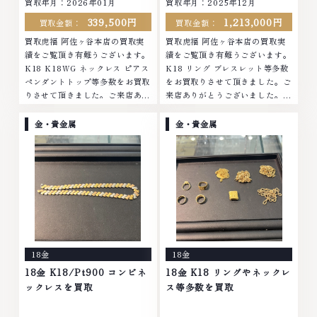
買取年月：
2026年01月
買取年月：
2025年12月
339,500円
1,213,000円
買取金額：
買取金額：
買取虎福 阿佐ヶ谷本店の買取実
買取虎福 阿佐ヶ谷本店の買取実
績をご覧頂き有難うございます。
績をご覧頂き有難うございます。
K18 K18WG ネックレス ピアス
K18 リング ブレスレット等多数
ペンダントトップ等多数をお買取
をお買取りさせて頂きました。ご
りさせて頂きました。ご来店あり
来店ありがとうございました。■
がとうございました。■地域買取
地域買取No.1へ挑戦金 プラチナ
No.1へ挑戦金 プラチナ ダイヤモ
ダイヤモンド ブランド品 ブラン
金・貴金属
金・貴金属
ンド ブランド品 ブランド衣類 お
ド衣類 お酒買取りのことなら、
酒買取りのこ...
お任せください...
18金
18金
18金 K18/Pt900 コンビネ
18金 K18 リングやネックレ
ックレスを買取
ス等多数を買取