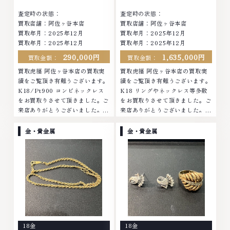
査定時の状態：
査定時の状態：
買取店舗：阿佐ヶ谷本店
買取店舗：阿佐ヶ谷本店
買取年月：
2025年12月
買取年月：
2025年12月
買取年月：
2025年12月
買取年月：
2025年12月
290,000円
1,635,000円
買取金額：
買取金額：
買取虎福 阿佐ヶ谷本店の買取実
買取虎福 阿佐ヶ谷本店の買取実
績をご覧頂き有難うございます。
績をご覧頂き有難うございます。
K18/Pt900 コンビネックレス
K18 リングやネックレス等多数
をお買取りさせて頂きました。ご
をお買取りさせて頂きました。ご
来店ありがとうございました。■
来店ありがとうございました。■
地域買取No.1へ挑戦金 プラチナ
地域買取No.1へ挑戦金 プラチナ
ダイヤモンド ブランド品 ブラン
ダイヤモンド ブランド品 ブラン
金・貴金属
金・貴金属
ド衣類 お酒買取りのことなら、
ド衣類 お酒買取りのことなら、
お任せくださいな...
お任せください...
18金
18金