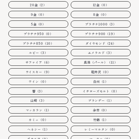
20金（2）
12金（0）
9金（0）
8金（0）
5金（0）
プラチナ1000（3）
プラチナ950（0）
プラチナ900（19）
プラチナ850（10）
ダイヤモンド（24）
ルビー（3）
エメラルド（3）
サファイア（6）
真珠（パール）（11）
ウイスキー（9）
軽井沢（0）
ワイン（0）
白州（1）
響（3）
イチローズモルト（0）
山崎（3）
ブランデー（1）
マッカラン（1）
余市（0）
カミュ（0）
竹鶴（1）
ヘネシー（1）
レミーマルタン（0）
ボウモア（0）
マーテル（0）