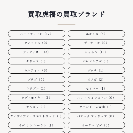
買取虎福の買取ブランド
ルイ・ヴィトン（17）
エルメス（5）
ロレックス（0）
ディオール（0）
ティファニー（3）
シャネル（10）
セリーヌ（1）
バレンシアガ（1）
カルティエ（6）
グッチ（1）
プラダ（0）
オメガ（2）
シチズン（1）
セイコー（1）
タグ・ホイヤー（1）
ハリー ウィンストン（0）
ブルガリ（1）
ヴァンドーム青山（1）
ヴィヴィアン・ウエストウッド（1）
パテック フィリップ（0）
イヴ サン ローラン（1）
オーデマ ピゲ（0）