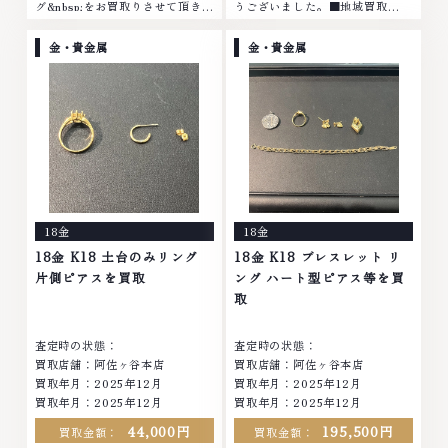
グ&nbsp;をお買取りさせて頂きま
うございました。■地域買取
した。ご来店ありがとうございま
No.1へ挑戦金 プラチナ ダイヤモ
した。■地域買取No.1へ挑戦金
ンド ブランド品 ブランド衣類 お
金・貴金属
金・貴金属
プラチナ ダイヤモンド ブランド
酒買取りのことなら、お任せくだ
品 ブランド衣類...
さいなかでも金・...
18金
18金
18金 K18 土台のみリング
18金 K18 ブレスレット リ
片側ピアスを買取
ング ハート型ピアス等を買
取
査定時の状態：
査定時の状態：
買取店舗：阿佐ヶ谷本店
買取店舗：阿佐ヶ谷本店
買取年月：
2025年12月
買取年月：
2025年12月
買取年月：
2025年12月
買取年月：
2025年12月
44,000円
195,500円
買取金額：
買取金額：