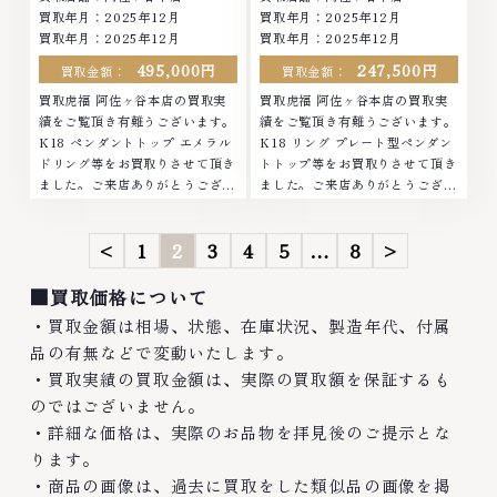
買取年月：
2025年12月
買取年月：
2025年12月
買取年月：
2025年12月
買取年月：
2025年12月
495,000円
247,500円
買取金額：
買取金額：
買取虎福 阿佐ヶ谷本店の買取実
買取虎福 阿佐ヶ谷本店の買取実
績をご覧頂き有難うございます。
績をご覧頂き有難うございます。
K18 ペンダントトップ エメラル
K18 リング プレート型ペンダン
ドリング等をお買取りさせて頂き
トトップ等をお買取りさせて頂き
ました。ご来店ありがとうござい
ました。ご来店ありがとうござい
ました。■地域買取No.1へ挑戦
ました。■地域買取No.1へ挑戦
金 プラチナ ダイヤモンド ブラン
金 プラチナ ダイヤモンド ブラン
<
1
2
3
4
5
…
8
>
ド品 ブランド衣類 お酒買取りの
ド品 ブランド衣類 お酒買取りの
ことなら、お任...
ことなら、お任...
■買取価格について
・買取金額は相場、状態、在庫状況、製造年代、付属
品の有無などで変動いたします。
・買取実績の買取金額は、実際の買取額を保証するも
のではございません。
・詳細な価格は、実際のお品物を拝見後のご提示とな
ります。
・商品の画像は、過去に買取をした類似品の画像を掲