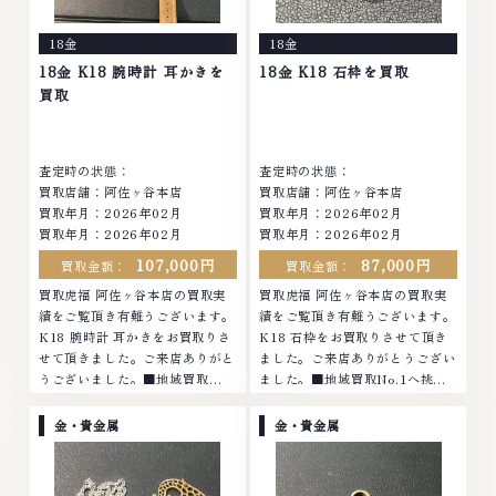
18金
18金
18金 K18 腕時計 耳かきを
18金 K18 石枠を買取
買取
査定時の状態：
査定時の状態：
買取店舗：阿佐ヶ谷本店
買取店舗：阿佐ヶ谷本店
買取年月：
2026年02月
買取年月：
2026年02月
買取年月：
2026年02月
買取年月：
2026年02月
107,000円
87,000円
買取金額：
買取金額：
買取虎福 阿佐ヶ谷本店の買取実
買取虎福 阿佐ヶ谷本店の買取実
績をご覧頂き有難うございます。
績をご覧頂き有難うございます。
K18 腕時計 耳かきをお買取りさ
K18 石枠をお買取りさせて頂き
せて頂きました。ご来店ありがと
ました。ご来店ありがとうござい
うございました。■地域買取
ました。■地域買取No.1へ挑戦
No.1へ挑戦金 プラチナ ダイヤモ
金 プラチナ ダイヤモンド ブラン
ンド ブランド品 ブランド衣類 お
ド品 ブランド衣類 お酒買取りの
金・貴金属
金・貴金属
酒買取りのことなら、お任せくだ
ことなら、お任せくださいなかで
さいなかでも金・...
も金・プラチナ...