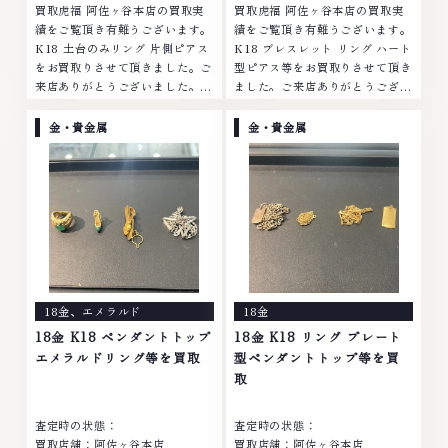
買取虎福 阿佐ヶ谷本店の買取実
買取虎福 阿佐ヶ谷本店の買取実
績をご覧頂き有難うございます。
績をご覧頂き有難うございます。
K18 土台のみリング 片側ピアス
K18 ブレスレット リング ハート
をお買取りさせて頂きました。ご
型ピアス等をお買取りさせて頂き
来店ありがとうございました。■
ました。ご来店ありがとうござい
地域買取No.1へ挑戦金 プラチナ
ました。■地域買取No.1へ挑戦
ダイヤモンド ブランド品 ブラン
金 プラチナ ダイヤモンド ブラン
金・貴金属
金・貴金属
ド衣類 お酒買取りのことなら、
ド品 ブランド衣類 お酒買取りの
お任せください...
ことなら、お...
18金
、
エメラルド
18金
18金 K18 ペンダントトップ
18金 K18 リング プレート
エメラルドリング等を買取
型ペンダントトップ等を買
取
査定時の状態：
査定時の状態：
買取店舗：阿佐ヶ谷本店
買取店舗：阿佐ヶ谷本店