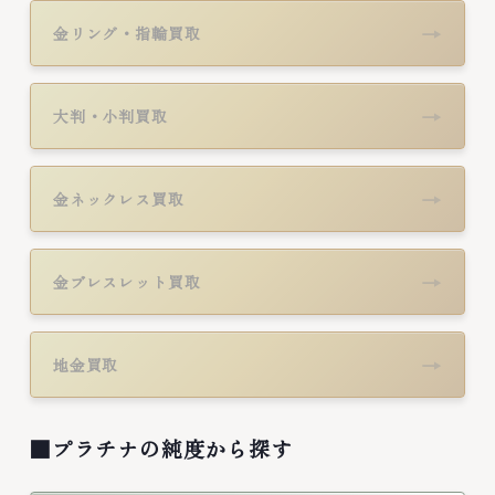
→
金リング・指輪買取
→
大判・小判買取
→
金ネックレス買取
→
金ブレスレット買取
→
地金買取
■プラチナの純度から探す