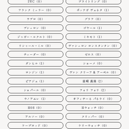
IWC（0）
ブライトリング（0）
フランク ミュラー（0）
ボッテガ ヴェネタ（1）
ウブロ（0）
グラフ（0）
ブシュロン（0）
ゴヤール（1）
ジャガー・ルクルト（0）
ミキモト（1）
リシャール・ミル（0）
ヴァシュロン コンスタンタン（0）
チューダー（0）
ゼニス（0）
ダンヒル（1）
ショーメ（0）
ロンジン（1）
ヴァン クリーフ & アーペル（0）
ピアジェ（1）
田崎 真珠（2）
ショパール（0）
フォリ フォリ（2）
ウノアエレ（1）
オフィチーネ パネライ（0）
H08（0）
Hウォッチ（0）
アルソー（0）
クリッパー（0）
ケープコッド（0）
ケリーウォッチ（0）