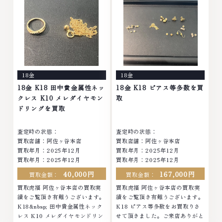
お任せください...
せくださいなかで...
18金
18金
18金 K18 田中貴金属性ネッ
18金 K18 ピアス等多数を買
クレス K10 メレダイヤモン
取
ドリングを買取
査定時の状態：
査定時の状態：
買取店舗：阿佐ヶ谷本店
買取店舗：阿佐ヶ谷本店
買取年月：
2025年12月
買取年月：
2025年12月
買取年月：
2025年12月
買取年月：
2025年12月
40,000円
167,000円
買取金額：
買取金額：
買取虎福 阿佐ヶ谷本店の買取実
買取虎福 阿佐ヶ谷本店の買取実
績をご覧頂き有難うございます。
績をご覧頂き有難うございます。
K18&nbsp; 田中貴金属性ネック
K18 ピアス等多数をお買取りさ
レス K10 メレダイヤモンドリン
せて頂きました。ご来店ありがと