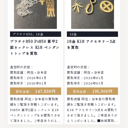
プラチナ850
、
18金
18金
プラチナ850 Pt850 喜平2
18金 K18 アクセサリー3点
面ネックレス K18 ペンダン
を買取
トトップを買取
査定時の状態：
査定時の状態：
買取店舗：阿佐ヶ谷本店
買取店舗：阿佐ヶ谷本店
買取年月：
2026年01月
買取年月：
2026年01月
買取年月：
2026年01月
買取年月：
2026年01月
147,500円
135,500円
買取金額：
買取金額：
買取虎福 阿佐ヶ谷本店の買取実
買取虎福 阿佐ヶ谷本店の買取実
績をご覧頂き有難うございます。
績をご覧頂き有難うございます。
Pt850 喜平2面ネックレス K18
K18 アクセサリー3点をお買取り
ペンダントトップをお買取りさせ
させて頂きました。ご来店ありが
て頂きました。ご来店ありがとう
とうございました。■地域買取
ございました。■地域買取No.1
No.1へ挑戦金 プラチナ ダイヤモ