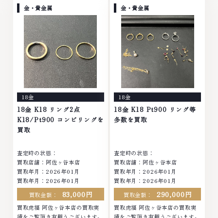
へ挑戦金 プラチナ ダイヤモンド
ンド ブランド品 ブランド衣類 お
金・貴金属
金・貴金属
ブランド品 ブランド衣類 お酒買
酒買取りのことなら、お任せくだ
取りのことなら...
さいなかでも金...
18金
18金
18金 K18 リング2点
18金 K18 Pt900 リング等
K18/Pt900 コンビリングを
多数を買取
買取
査定時の状態：
査定時の状態：
買取店舗：阿佐ヶ谷本店
買取店舗：阿佐ヶ谷本店
買取年月：
2026年01月
買取年月：
2026年01月
買取年月：
2026年01月
買取年月：
2026年01月
83,000円
290,000円
買取金額：
買取金額：
買取虎福 阿佐ヶ谷本店の買取実
買取虎福 阿佐ヶ谷本店の買取実
績をご覧頂き有難うございます。
績をご覧頂き有難うございます。