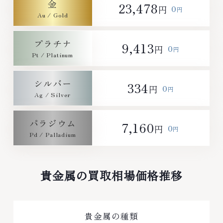
金
23,478
0
円
円
プラチナ
9,413
0
円
円
シルバー
334
0
円
円
パラジウム
7,160
0
円
円
貴金属の買取相場価格推移
貴金属の種類