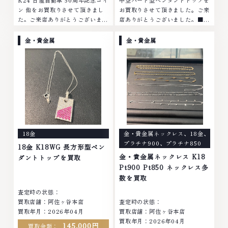
ン 他をお買取りさせて頂きまし
お買取りさせて頂きました。ご来
た。ご来店ありがとうございまし
店ありがとうございました。■地
た。■地域買取No.1へ挑戦金 プ
域買取No.1へ挑戦金 プラチナ ダ
ラチナ ダイヤモンド ブランド品
イヤモンド ブランド品 ブランド
金・貴金属
金・貴金属
ブランド衣類 お酒買取りのこと
衣類 お酒買取りのことなら、お
なら、お任せくださいなかでも
任せくださいなかでも金・プラチ
金・プラチナ等のアクセサリー・
ナ等のアクセサリー・貴金属・宝
貴金属・宝石・ダイヤモンド・ジ
石・ダイヤモンド・ジュエリーや
ュエリーや ブランド品・時計等
ブランド品・時計等は特に自信を
は特に自信を持って、高額査定を
持って、高額査定を実現しており
実現しております。 古くて使わ
ます。 古くて使わなくなってし
なくなってしまったアクセサリ
まったアクセサリー、動かなくな
ー、動かなくなってしまった腕時
ってしまった腕時計、多くのお品
18金
金・貴金属ネックレス
、
18金
、
計、多くのお品物の高価買取りを
物の高価買取りを実現しており、
プラチナ900
、
プラチナ850
実現しており、他店ではお値段の
他店ではお値段の付かなかったお
18金 K18WG 長方形型ペン
付かなかったお品物でも、一点一
品物でも、一点一点丁寧に無料で
金・貴金属ネックレス K18
ダントトップを買取
点丁寧に無料で査定します。お気
査定します。お気軽にご連絡くだ
Pt900 Pt850 ネックレス多
軽にご連絡ください。TEL:
さい。TEL: 0120-959-764営
数を買取
0120-959-764営業時間: 10:00
業時間: 10:00～19:00定休日: 年
査定時の状態：
～19:00定休日: 年中無休
中無休
買取店舗：阿佐ヶ谷本店
査定時の状態：
買取年月：2026年04月
買取店舗：阿佐ヶ谷本店
買取年月：2026年04月
145,000円
買取金額：