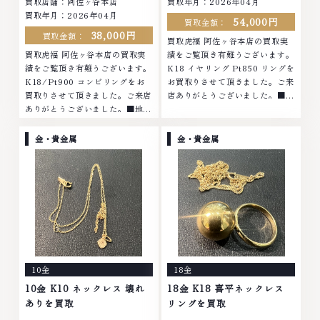
買取店舗：阿佐ヶ谷本店
買取年月：2026年04月
買取年月：2026年04月
54,000円
買取金額：
38,000円
買取金額：
買取虎福 阿佐ヶ谷本店の買取実
買取虎福 阿佐ヶ谷本店の買取実
績をご覧頂き有難うございます。
績をご覧頂き有難うございます。
K18 イヤリング Pt850 リングを
K18/Pt900 コンビリングをお
お買取りさせて頂きました。ご来
買取りさせて頂きました。ご来店
店ありがとうございました。■地
ありがとうございました。■地域
域買取No.1へ挑戦金 プラチナ ダ
買取No.1へ挑戦金 プラチナ ダイ
イヤモンド ブランド品 ブランド
ヤモンド ブランド品 ブランド衣
衣類 お酒買取りのことなら、お
金・貴金属
金・貴金属
類 お酒買取りのことなら、お任
任せくださいなかでも金・プラチ
せくださいなかでも金・プラチナ
ナ等のアクセサリー・貴金属・宝
等のアクセサリー・貴金属・宝
石・ダイヤモンド・ジュエリーや
石・ダイヤモンド・ジュエリーや
ブランド品・時計等は特に自信を
ブランド品・時計等は特に自信を
持って、高額査定を実現しており
持って、高額査定を実現しており
ます。 古くて使わなくなってし
ます。 古くて使わなくなってし
まったアクセサリー、動かなくな
まったアクセサリー、動かなくな
ってしまった腕時計、多くのお品
ってしまった腕時計、多くのお品
物の高価買取りを実現しており、
10金
18金
物の高価買取りを実現しており、
他店ではお値段の付かなかったお
他店ではお値段の付かなかったお
品物でも、一点一点丁寧に無料で
10金 K10 ネックレス 壊れ
18金 K18 喜平ネックレス
品物でも、一点一点丁寧に無料で
査定します。お気軽にご連絡くだ
ありを買取
リングを買取
査定します。お気軽にご連絡くだ
さい。TEL: 0120-959-764営