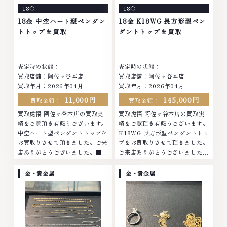
ってしまった腕時計、多くのお品
ってしまった腕時計、多くのお品
18金
18金
物の高価買取りを実現しており、
物の高価買取りを実現しており、
他店ではお値段の付かなかったお
他店ではお値段の付かなかったお
18金 中空ハート型ペンダン
18金 K18WG 長方形型ペン
品物でも、一点一点丁寧に無料で
品物でも、一点一点丁寧に無料で
トトップを買取
ダントトップを買取
査定します。お気軽にご連絡くだ
査定します。お気軽にご連絡くだ
さい。TEL: 0120-959-764営
さい。TEL: 0120-959-764営
業時間: 10:00～19:00定休日: 年
業時間: 10:00～19:00定休日: 年
査定時の状態：
査定時の状態：
中無休
中無休
買取店舗：阿佐ヶ谷本店
買取店舗：阿佐ヶ谷本店
買取年月：2026年04月
買取年月：2026年04月
11,000円
145,000円
買取金額：
買取金額：
買取虎福 阿佐ヶ谷本店の買取実
買取虎福 阿佐ヶ谷本店の買取実
績をご覧頂き有難うございます。
績をご覧頂き有難うございます。
中空ハート型ペンダントトップを
K18WG 長方形型ペンダントトッ
お買取りさせて頂きました。ご来
プをお買取りさせて頂きました。
店ありがとうございました。■地
ご来店ありがとうございました。
域買取No.1へ挑戦金 プラチナ ダ
■地域買取No.1へ挑戦金 プラチ
イヤモンド ブランド品 ブランド
ナ ダイヤモンド ブランド品 ブラ
金・貴金属
金・貴金属
衣類 お酒買取りのことなら、お
ンド衣類 お酒買取りのことな
任せくださいなかでも金・プラチ
ら、お任せくださいなかでも金・
ナ等のアクセサリー・貴金属・宝
プラチナ等のアクセサリー・貴金
石・ダイヤモンド・ジュエリーや
属・宝石・ダイヤモンド・ジュエ
ブランド品・時計等は特に自信を
リーや ブランド品・時計等は特