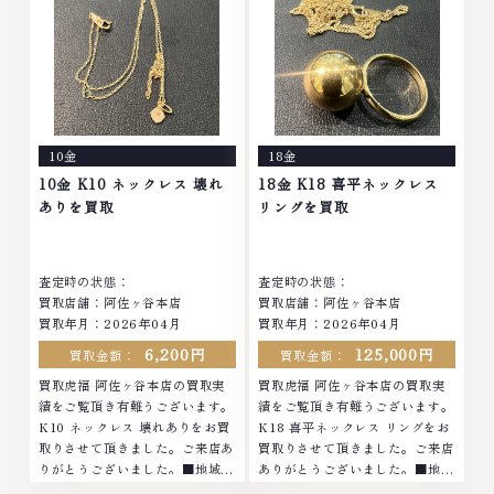
等のアクセサリー・貴金属・宝
石・ダイヤモンド・ジュエリーや
石・ダイヤモンド・ジュエリーや
ブランド品・時計等は特に自信を
ブランド品・時計等は特に自信を
持って、高額査定を実現しており
持って、高額査定を実現しており
ます。 古くて使わなくなってし
ます。 古くて使わなくなってし
まったアクセサリー、動かなくな
まったアクセサリー、動かなくな
ってしまった腕時計、多くのお品
ってしまった腕時計、多くのお品
物の高価買取りを実現しており、
10金
18金
物の高価買取りを実現しており、
他店ではお値段の付かなかったお
他店ではお値段の付かなかったお
品物でも、一点一点丁寧に無料で
10金 K10 ネックレス 壊れ
18金 K18 喜平ネックレス
品物でも、一点一点丁寧に無料で
査定します。お気軽にご連絡くだ
ありを買取
リングを買取
査定します。お気軽にご連絡くだ
さい。TEL: 0120-959-764営
さい。TEL: 0120-959-764営
業時間: 10:00～19:00定休日: 年
業時間: 10:00～19:00定休日: 年
中無休
査定時の状態：
査定時の状態：
中無休
買取店舗：阿佐ヶ谷本店
買取店舗：阿佐ヶ谷本店
買取年月：2026年04月
買取年月：2026年04月
6,200円
125,000円
買取金額：
買取金額：
買取虎福 阿佐ヶ谷本店の買取実
買取虎福 阿佐ヶ谷本店の買取実
績をご覧頂き有難うございます。
績をご覧頂き有難うございます。
K10 ネックレス 壊れありをお買
K18 喜平ネックレス リングをお
取りさせて頂きました。ご来店あ
買取りさせて頂きました。ご来店
りがとうございました。■地域買
ありがとうございました。■地域
取No.1へ挑戦金 プラチナ ダイヤ
買取No.1へ挑戦金 プラチナ ダイ