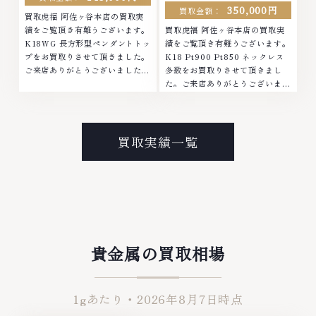
350,000円
買取金額：
買取虎福 阿佐ヶ谷本店の買取実
績をご覧頂き有難うございます。
買取虎福 阿佐ヶ谷本店の買取実
K18WG 長方形型ペンダントトッ
績をご覧頂き有難うございます。
プをお買取りさせて頂きました。
K18 Pt900 Pt850 ネックレス
ご来店ありがとうございました。
多数をお買取りさせて頂きまし
■地域買取No.1へ挑戦金 プラチ
た。ご来店ありがとうございまし
ナ ダイヤモンド ブランド品 ブラ
た。■地域買取No.1へ挑戦金 プ
ンド衣類 お酒買取りのことな
ラチナ ダイヤモンド ブランド品
ら、お任せくださいなかでも金・
ブランド衣類 お酒買取りのこと
プラチナ等のアクセサリー・貴金
なら、お任せくださいなかでも
買取実績一覧
属・宝石・ダイヤモンド・ジュエ
金・プラチナ等のアクセサリー・
リーや ブランド品・時計等は特
貴金属・宝石・ダイヤモンド・ジ
に自信を持って、高額査定を実現
ュエリーや ブランド品・時計等
しております。 古くて使わなく
は特に自信を持って、高額査定を
なってしまったアクセサリー、動
実現しております。 古くて使わ
かなくなってしまった腕時計、多
なくなってしまったアクセサリ
くのお品物の高価買取りを実現し
ー、動かなくなってしまった腕時
ており、他店ではお値段の付かな
計、多くのお品物の高価買取りを
貴金属の買取相場
かったお品物でも、一点一点丁寧
実現しており、他店ではお値段の
に無料で査定します。お気軽にご
付かなかったお品物でも、一点一
連絡ください。TEL: 0120-
点丁寧に無料で査定します。お気
1gあたり・
2026年8月7日
時点
959-764営業時間: 10:00～
軽にご連絡ください。TEL:
19:00定休日: 年中無休
0120-959-764営業時間: 10:00