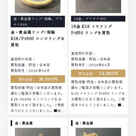
金・貴金属リング/指輪
、
プラ
18金
、
プラチナ850
チナ900
18金 K18 イヤリング
金・貴金属リング/指輪
Pt850 リングを買取
K18/Pt900 コンビリングを
買取
査定時の状態：
査定時の状態：
買取店舗：阿佐ヶ谷本店
買取店舗：阿佐ヶ谷本店
買取年月：2026年04月
買取年月：2026年04月
54,000円
買取金額：
38,000円
買取金額：
買取虎福 阿佐ヶ谷本店の買取実
買取虎福 阿佐ヶ谷本店の買取実
績をご覧頂き有難うございます。
績をご覧頂き有難うございます。
K18 イヤリング Pt850 リングを
K18/Pt900 コンビリングをお
お買取りさせて頂きました。ご来
買取りさせて頂きました。ご来店
店ありがとうございました。■地
ありがとうございました。■地域
域買取No.1へ挑戦金 プラチナ ダ
買取No.1へ挑戦金 プラチナ ダイ
イヤモンド ブランド品 ブランド
ヤモンド ブランド品 ブランド衣
衣類 お酒買取りのことなら、お
金・貴金属
金・貴金属
類 お酒買取りのことなら、お任
任せくださいなかでも金・プラチ
せくださいなかでも金・プラチナ
ナ等のアクセサリー・貴金属・宝