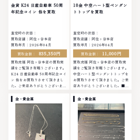
店ではお値段の付かなかったお品
他店ではお値段の付かなかったお
金貨 K24 日産自動車 50周
18金 中空ハート型ペンダン
物でも、一点一点丁寧に無料で査
品物でも、一点一点丁寧に無料で
年記念コイン 他を買取
トトップを買取
定します。お気軽にご連絡くださ
査定します。お気軽にご連絡くだ
い。TEL: 0120-959-764営業
さい。TEL: 0120-959-764営
時間: 10:00～19:00定休日: 年中
業時間: 10:00～19:00定休日: 年
査定時の状態：
査定時の状態：
無休
中無休
買取店舗：阿佐ヶ谷本店
買取店舗：阿佐ヶ谷本店
買取年月：2026年04月
買取年月：2026年04月
835,350円
11,000円
買取金額：
買取金額：
買取虎福 阿佐ヶ谷本店の買取実
買取虎福 阿佐ヶ谷本店の買取実
績をご覧頂き有難うございます。
績をご覧頂き有難うございます。
K24 日産自動車 50周年記念コイ
中空ハート型ペンダントトップを
ン 他をお買取りさせて頂きまし
お買取りさせて頂きました。ご来
た。ご来店ありがとうございまし
店ありがとうございました。■地
た。■地域買取No.1へ挑戦金 プ
域買取No.1へ挑戦金 プラチナ ダ
ラチナ ダイヤモンド ブランド品
イヤモンド ブランド品 ブランド
金・貴金属
金・貴金属
ブランド衣類 お酒買取りのこと
衣類 お酒買取りのことなら、お
なら、お任せくださいなかでも
任せくださいなかでも金・プラチ
金・プラチナ等のアクセサリー・
ナ等のアクセサリー・貴金属・宝
貴金属・宝石・ダイヤモンド・ジ
石・ダイヤモンド・ジュエリーや
ュエリーや ブランド品・時計等
ブランド品・時計等は特に自信を
は特に自信を持って、高額査定を
持って、高額査定を実現しており
実現しております。 古くて使わ
ます。 古くて使わなくなってし