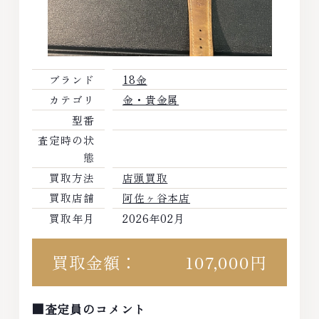
ブランド
18金
カテゴリ
金・貴金属
型番
査定時の状
態
買取方法
店頭買取
買取店舗
阿佐ヶ谷本店
買取年月
2026年02月
買取金額：
107,000円
■査定員のコメント