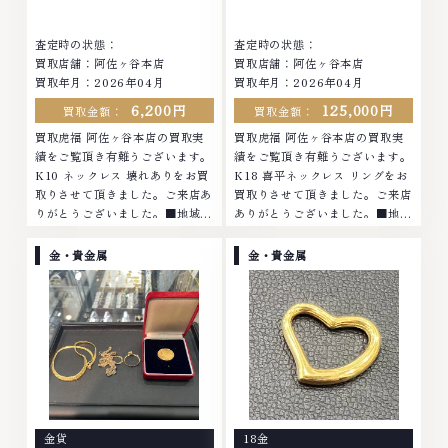
さい。TEL: 0120-959-764営
業時間: 10:00～19:00定休日: 年
業時間: 10:00～19:00定休日: 年
中無休
査定時の状態：
査定時の状態：
中無休
買取店舗：阿佐ヶ谷本店
買取店舗：阿佐ヶ谷本店
買取年月：2026年04月
買取年月：2026年04月
6,200円
125,000円
買取金額：
買取金額：
買取虎福 阿佐ヶ谷本店の買取実
買取虎福 阿佐ヶ谷本店の買取実
績をご覧頂き有難うございます。
績をご覧頂き有難うございます。
K10 ネックレス 壊れありをお買
K18 喜平ネックレス リングをお
取りさせて頂きました。ご来店あ
買取りさせて頂きました。ご来店
りがとうございました。■地域買
ありがとうございました。■地域
取No.1へ挑戦金 プラチナ ダイヤ
買取No.1へ挑戦金 プラチナ ダイ
モンド ブランド品 ブランド衣類
ヤモンド ブランド品 ブランド衣
金・貴金属
金・貴金属
お酒買取りのことなら、お任せく
類 お酒買取りのことなら、お任
ださいなかでも金・プラチナ等の
せくださいなかでも金・プラチナ
アクセサリー・貴金属・宝石・ダ
等のアクセサリー・貴金属・宝
イヤモンド・ジュエリーや ブラ
石・ダイヤモンド・ジュエリーや
ンド品・時計等は特に自信を持っ
ブランド品・時計等は特に自信を
て、高額査定を実現しておりま
持って、高額査定を実現しており
す。 古くて使わなくなってしま
ます。 古くて使わなくなってし
ったアクセサリー、動かなくなっ
まったアクセサリー、動かなくな
てしまった腕時計、多くのお品物
ってしまった腕時計、多くのお品
金貨
18金
の高価買取りを実現しており、他
物の高価買取りを実現しており、