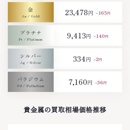
～19:00定休日: 年中無休
金
23,478
-165
円
円
プラチナ
9,413
-140
円
円
シルバー
334
-2
円
円
パラジウム
7,160
-36
円
円
貴金属の買取相場価格推移