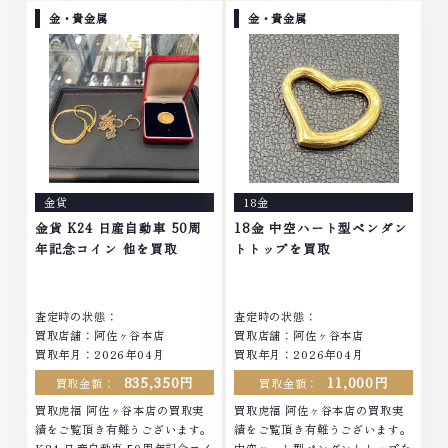
モンド ブランド品 ブランド衣類
ヤモンド ブランド品 ブランド衣
金・貴金属
金・貴金属
お酒買取りのことなら、お任せく
類 お酒買取りのことなら、お任
ださいなかでも金・プラチナ等の
せくださいなかでも金・プラチナ
アクセサリー・貴金属・宝石・ダ
等のアクセサリー・貴金属・宝
イヤモンド・ジュエリーや ブラ
石・ダイヤモンド・ジュエリーや
ンド品・時計等は特に自信を持っ
ブランド品・時計等は特に自信を
て、高額査定を実現しておりま
持って、高額査定を実現しており
す。 古くて使わなくなってしま
ます。 古くて使わなくなってし
ったアクセサリー、動かなくなっ
まったアクセサリー、動かなくな
てしまった腕時計、多くのお品物
ってしまった腕時計、多くのお品
金貨
18金
の高価買取りを実現しており、他
物の高価買取りを実現しており、
店ではお値段の付かなかったお品
他店ではお値段の付かなかったお
金貨 K24 日産自動車 50周
18金 中空ハート型ペンダン
物でも、一点一点丁寧に無料で査
品物でも、一点一点丁寧に無料で
年記念コイン 他を買取
トトップを買取
定します。お気軽にご連絡くださ
査定します。お気軽にご連絡くだ
い。TEL: 0120-959-764営業
さい。TEL: 0120-959-764営
時間: 10:00～19:00定休日: 年中
業時間: 10:00～19:00定休日: 年
査定時の状態：
査定時の状態：
無休
中無休
買取店舗：阿佐ヶ谷本店
買取店舗：阿佐ヶ谷本店
買取年月：2026年04月
買取年月：2026年04月
835,350円
11,000円
買取金額：
買取金額：
買取虎福 阿佐ヶ谷本店の買取実
買取虎福 阿佐ヶ谷本店の買取実
績をご覧頂き有難うございます。
績をご覧頂き有難うございます。
K24 日産自動車 50周年記念コイ
中空ハート型ペンダントトップを