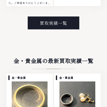
た。ご来店ありがとうございまし
No.1へ挑戦金 プラチナ ダイヤモ
た。■地域買取No.1へ挑戦金 プ
ンド ブランド品 ブランド衣類 お
ラチナ ダイヤモンド ブランド品
酒買取りのことなら、お任せくだ
ブランド衣類 お酒買取りのこと
さいなかでも金・プラチナ等のア
なら、お任せくださいなかでも
クセサリー・貴金属・宝石・ダイ
買取実績一覧
金・プラチナ等のアクセサリー・
ヤモンド・ジュエリーや ブラン
貴金属・宝石・ダイヤモンド・ジ
ド品・時計等は特に自信を持っ
ュエリーや ブランド品・時計等
て、高額査定を実現しておりま
は特に自信を持って、高額査定を
す。 古くて使わなくなってしま
実現しております。 古くて使わ
ったアクセサリー、動かなくなっ
なくなってしまったアクセサリ
てしまった腕時計、多くのお品物
ー、動かなくなってしまった腕時
の高価買取りを実現しており、他
計、多くのお品物の高価買取りを
店ではお値段の付かなかったお品
金・貴金属の最新買取実績一覧
実現しており、他店ではお値段の
物でも、一点一点丁寧に無料で査
付かなかったお品物でも、一点一
定します。お気軽にご連絡くださ
点丁寧に無料で査定します。お気
い。TEL: 0120-959-764営業
軽にご連絡ください。TEL:
時間: 10:00～19:00定休日: 年中
金・貴金属
金・貴金属
0120-959-764営業時間: 10:00
無休
～19:00定休日: 年中無休