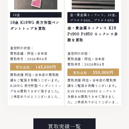
なくなってしまったアクセサリ
まったアクセサリー、動かなくな
ー、動かなくなってしまった腕時
ってしまった腕時計、多くのお品
18金
金・貴金属ネックレス
、
18金
、
計、多くのお品物の高価買取りを
物の高価買取りを実現しており、
プラチナ900
、
プラチナ850
実現しており、他店ではお値段の
他店ではお値段の付かなかったお
18金 K18WG 長方形型ペン
付かなかったお品物でも、一点一
品物でも、一点一点丁寧に無料で
金・貴金属ネックレス K18
ダントトップを買取
点丁寧に無料で査定します。お気
査定します。お気軽にご連絡くだ
Pt900 Pt850 ネックレス多
軽にご連絡ください。TEL:
さい。TEL: 0120-959-764営
数を買取
0120-959-764営業時間: 10:00
業時間: 10:00～19:00定休日: 年
査定時の状態：
～19:00定休日: 年中無休
中無休
買取店舗：阿佐ヶ谷本店
査定時の状態：
買取年月：2026年04月
買取店舗：阿佐ヶ谷本店
買取年月：2026年04月
145,000円
買取金額：
350,000円
買取金額：
買取虎福 阿佐ヶ谷本店の買取実
績をご覧頂き有難うございます。
買取虎福 阿佐ヶ谷本店の買取実
K18WG 長方形型ペンダントトッ
績をご覧頂き有難うございます。
プをお買取りさせて頂きました。
K18 Pt900 Pt850 ネックレス
ご来店ありがとうございました。
多数をお買取りさせて頂きまし
■地域買取No.1へ挑戦金 プラチ
た。ご来店ありがとうございまし
ナ ダイヤモンド ブランド品 ブラ
た。■地域買取No.1へ挑戦金 プ
ンド衣類 お酒買取りのことな
ラチナ ダイヤモンド ブランド品
ら、お任せくださいなかでも金・
ブランド衣類 お酒買取りのこと
プラチナ等のアクセサリー・貴金
なら、お任せくださいなかでも
買取実績一覧