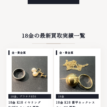
属・宝石・ダイヤモンド・ジュエ
金・プラチナ等のアクセサリー・
リーや ブランド品・時計等は特
貴金属・宝石・ダイヤモンド・ジ
に自信を持って、高額査定を実現
ュエリーや ブランド品・時計等
しております。 古くて使わなく
は特に自信を持って、高額査定を
なってしまったアクセサリー、動
実現しております。 古くて使わ
かなくなってしまった腕時計、多
なくなってしまったアクセサリ
くのお品物の高価買取りを実現し
ー、動かなくなってしまった腕時
ており、他店ではお値段の付かな
計、多くのお品物の高価買取りを
18金の最新買取実績一覧
かったお品物でも、一点一点丁寧
実現しており、他店ではお値段の
に無料で査定します。お気軽にご
付かなかったお品物でも、一点一
連絡ください。TEL: 0120-
点丁寧に無料で査定します。お気
959-764営業時間: 10:00～
軽にご連絡ください。TEL:
金・貴金属
金・貴金属
19:00定休日: 年中無休
0120-959-764営業時間: 10:00
～19:00定休日: 年中無休
18金
、
プラチナ850
18金
18金 K18 イヤリング
18金 K18 喜平ネックレス