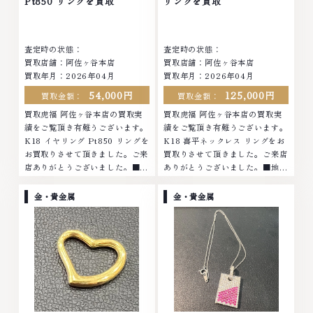
Pt850 リングを買取
リングを買取
査定時の状態：
査定時の状態：
買取店舗：阿佐ヶ谷本店
買取店舗：阿佐ヶ谷本店
買取年月：2026年04月
買取年月：2026年04月
54,000円
125,000円
買取金額：
買取金額：
買取虎福 阿佐ヶ谷本店の買取実
買取虎福 阿佐ヶ谷本店の買取実
績をご覧頂き有難うございます。
績をご覧頂き有難うございます。
K18 イヤリング Pt850 リングを
K18 喜平ネックレス リングをお
お買取りさせて頂きました。ご来
買取りさせて頂きました。ご来店
店ありがとうございました。■地
ありがとうございました。■地域
域買取No.1へ挑戦金 プラチナ ダ
買取No.1へ挑戦金 プラチナ ダイ
イヤモンド ブランド品 ブランド
ヤモンド ブランド品 ブランド衣
金・貴金属
金・貴金属
衣類 お酒買取りのことなら、お
類 お酒買取りのことなら、お任
任せくださいなかでも金・プラチ
せくださいなかでも金・プラチナ
ナ等のアクセサリー・貴金属・宝
等のアクセサリー・貴金属・宝
石・ダイヤモンド・ジュエリーや
石・ダイヤモンド・ジュエリーや
ブランド品・時計等は特に自信を
ブランド品・時計等は特に自信を
持って、高額査定を実現しており
持って、高額査定を実現しており
ます。 古くて使わなくなってし
ます。 古くて使わなくなってし
まったアクセサリー、動かなくな
まったアクセサリー、動かなくな