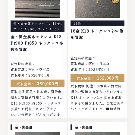
持って、高額査定を実現しており
に自信を持って、高額査定を実現
ます。 古くて使わなくなってし
しております。 古くて使わなく
まったアクセサリー、動かなくな
なってしまったアクセサリー、動
ってしまった腕時計、多くのお品
かなくなってしまった腕時計、多
金・貴金属ネックレス
、
18金
、
18金
物の高価買取りを実現しており、
くのお品物の高価買取りを実現し
プラチナ900
、
プラチナ850
他店ではお値段の付かなかったお
ており、他店ではお値段の付かな
18金 K18 ネックレス2本 他
品物でも、一点一点丁寧に無料で
かったお品物でも、一点一点丁寧
金・貴金属ネックレス K18
を買取
査定します。お気軽にご連絡くだ
に無料で査定します。お気軽にご
Pt900 Pt850 ネックレス多
さい。TEL: 0120-959-764営
連絡ください。TEL: 0120-
数を買取
業時間: 10:00～19:00定休日: 年
959-764営業時間: 10:00～
査定時の状態：
中無休
19:00定休日: 年中無休
査定時の状態：
買取店舗：阿佐ヶ谷本店
買取店舗：阿佐ヶ谷本店
買取年月：2026年04月
買取年月：2026年04月
162,000円
買取金額：
350,000円
買取金額：
買取虎福 阿佐ヶ谷本店の買取実
買取虎福 阿佐ヶ谷本店の買取実
績をご覧頂き有難うございます。
績をご覧頂き有難うございます。
K18 ネックレス2本 他をお買取
K18 Pt900 Pt850 ネックレス
りさせて頂きました。ご来店あり
多数をお買取りさせて頂きまし
がとうございました。■地域買取
た。ご来店ありがとうございまし
No.1へ挑戦金 プラチナ ダイヤモ
た。■地域買取No.1へ挑戦金 プ
ンド ブランド品 ブランド衣類 お
ラチナ ダイヤモンド ブランド品
酒買取りのことなら、お任せくだ
金・貴金属
金・貴金属
ブランド衣類 お酒買取りのこと
さいなかでも金・プラチナ等のア