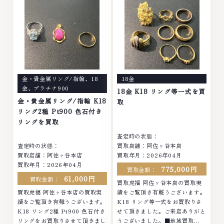
なら、お任せくださいなかでも
クセサリー・貴金属・宝石・ダイ
金・プラチナ等のアクセサリー・
ヤモンド・ジュエリーや ブラン
貴金属・宝石・ダイヤモンド・ジ
ド品・時計等は特に自信を持っ
ュエリーや ブランド品・時計等
て、高額査定を実現しておりま
は特に自信を持って、高額査定を
す。 古くて使わなくなってしま
実現しております。 古くて使わ
ったアクセサリー、動かなくなっ
なくなってしまったアクセサリ
てしまった腕時計、多くのお品物
ー、動かなくなってしまった腕時
の高価買取りを実現しており、他
金・貴金属リング/指輪
、
18
18金
計、多くのお品物の高価買取りを
店ではお値段の付かなかったお品
金
、
プラチナ900
実現しており、他店ではお値段の
物でも、一点一点丁寧に無料で査
18金 K18 リング等一式を買
付かなかったお品物でも、一点一
定します。お気軽にご連絡くださ
金・貴金属リング/指輪 K18
取
点丁寧に無料で査定します。お気
い。TEL: 0120-959-764営業
リング2種 Pt900 色石付き
軽にご連絡ください。TEL:
時間: 10:00～19:00定休日: 年中
リングを買取
0120-959-764営業時間: 10:00
無休
査定時の状態：
～19:00定休日: 年中無休
査定時の状態：
買取店舗：阿佐ヶ谷本店
買取店舗：阿佐ヶ谷本店
買取年月：2026年04月
買取年月：2026年04月
775,000円
買取金額：
61,000円
買取金額：
買取虎福 阿佐ヶ谷本店の買取実
買取虎福 阿佐ヶ谷本店の買取実
績をご覧頂き有難うございます。
績をご覧頂き有難うございます。
K18 リング等一式をお買取りさ
K18 リング2種 Pt900 色石付き
せて頂きました。ご来店ありがと
リングをお買取りさせて頂きまし
うございました。■地域買取