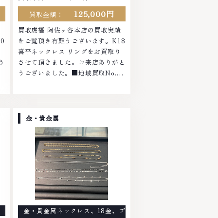
125,000円
買取金額：
績
買取虎福 阿佐ヶ谷本店の買取実績
0
をご覧頂き有難うございます。K18
さ
喜平ネックレス リングをお買取り
う
させて頂きました。ご来店ありがと
うございました。■地域買取No.1
ラ
へ挑戦金 プラチナ ダイヤモンド ブ
の
ランド品 ブランド衣類 お酒買取り
も
のことなら、お任せくださいなかで
貴
も金・プラチナ等のアクセサリー・
金・貴金属
エ
貴金属・宝石・ダイヤモンド・ジュ
に
エリーや ブランド品・時計等は特
て
に自信を持って、高額査定を実現し
て
ております。 古くて使わなくなっ
な
てしまったアクセサリー、動かなく
物
なってしまった腕時計、多くのお品
店
物の高価買取りを実現しており、他
で
店ではお値段の付かなかったお品物
金・貴金属ネックレス
、
18金
、
プ
ま
でも、一点一点丁寧に無料で査定し