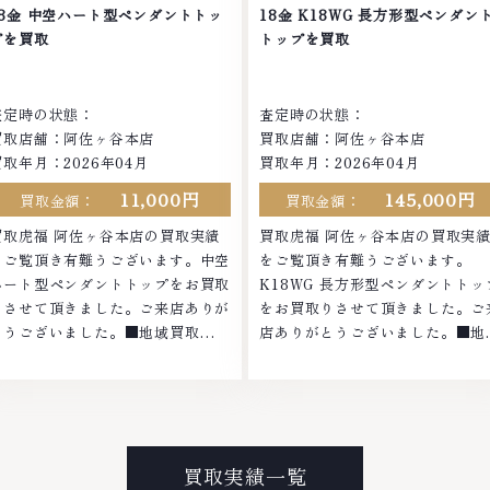
査定します。お気軽にご連絡くださ
す。お気軽にご連絡ください。
18金 中空ハート型ペンダントトッ
18金 K18WG 長方形型ペンダン
。TEL: 0120-959-764営業時間:
TEL: 0120-959-764営業時間:
プを買取
トップを買取
0:00～19:00定休日: 年中無休
10:00～19:00定休日: 年中無休
査定時の状態：
査定時の状態：
買取店舗：阿佐ヶ谷本店
買取店舗：阿佐ヶ谷本店
買取年月：2026年04月
買取年月：2026年04月
11,000円
145,000円
買取金額：
買取金額：
買取虎福 阿佐ヶ谷本店の買取実績
買取虎福 阿佐ヶ谷本店の買取実
をご覧頂き有難うございます。中空
をご覧頂き有難うございます。
ハート型ペンダントトップをお買取
K18WG 長方形型ペンダントトッ
りさせて頂きました。ご来店ありが
をお買取りさせて頂きました。ご
とうございました。■地域買取
店ありがとうございました。■地
No.1へ挑戦金 プラチナ ダイヤモン
買取No.1へ挑戦金 プラチナ ダイ
ド ブランド品 ブランド衣類 お酒買
モンド ブランド品 ブランド衣類 
取りのことなら、お任せくださいな
酒買取りのことなら、お任せくだ
かでも金・プラチナ等のアクセサリ
いなかでも金・プラチナ等のアク
ー・貴金属・宝石・ダイヤモンド・
サリー・貴金属・宝石・ダイヤモ
買取実績一覧
ジュエリーや ブランド品・時計等
ド・ジュエリーや ブランド品・