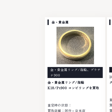
金・貴金属
金・貴金属リング/指輪
、
プラチ
ナ900
1
金・貴金属リング/指輪
K18/Pt900 コンビリングを買取
査定時の状態：
買取店舗：阿佐ヶ谷本店