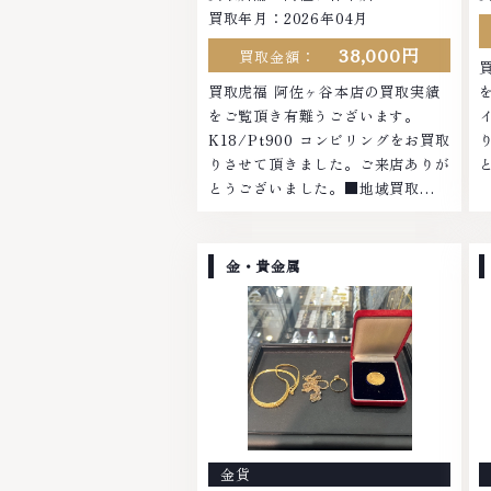
買取年月：2026年04月
38,000円
買取金額：
買取虎福 阿佐ヶ谷本店の買取実績
をご覧頂き有難うございます。
K18/Pt900 コンビリングをお買取
りさせて頂きました。ご来店ありが
とうございました。■地域買取
No.1へ挑戦金 プラチナ ダイヤモン
ド ブランド品 ブランド衣類 お酒買
取りのことなら、お任せくださいな
金・貴金属
かでも金・プラチナ等のアクセサリ
ー・貴金属・宝石・ダイヤモンド・
ジュエリーや ブランド品・時計等
は特に自信を持って、高額査定を実
現しております。 古くて使わなく
なってしまったアクセサリー、動か
なくなってしまった腕時計、多くの
お品物の高価買取りを実現してお
金貨
り、他店ではお値段の付かなかった