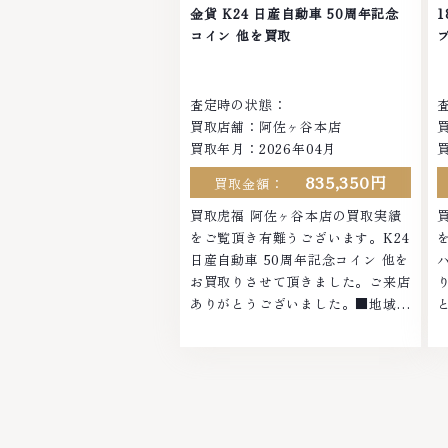
お品物でも、一点一点丁寧に無料で
金貨 K24 日産自動車 50周年記念
査定します。お気軽にご連絡くださ
い
コイン 他を買取
い。TEL: 0120-959-764営業時間:
1
10:00～19:00定休日: 年中無休
査定時の状態：
買取店舗：阿佐ヶ谷本店
買取年月：2026年04月
835,350円
買取金額：
買取虎福 阿佐ヶ谷本店の買取実績
をご覧頂き有難うございます。K24
日産自動車 50周年記念コイン 他を
お買取りさせて頂きました。ご来店
ありがとうございました。■地域買
取No.1へ挑戦金 プラチナ ダイヤモ
ンド ブランド品 ブランド衣類 お酒
買取りのことなら、お任せください
なかでも金・プラチナ等のアクセサ
リー・貴金属・宝石・ダイヤモン
ド・ジュエリーや ブランド品・時