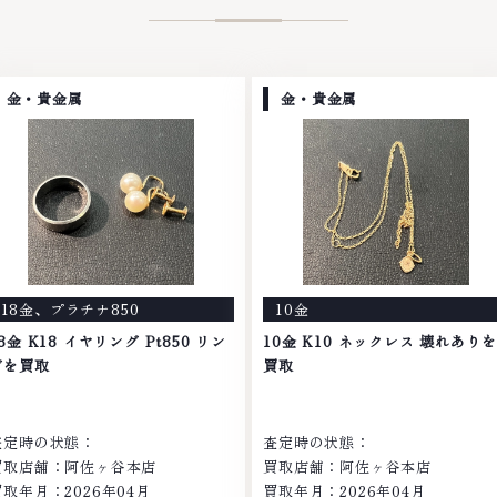
金・貴金属
金・貴金属
18金
、
プラチナ850
10金
8金 K18 イヤリング Pt850 リン
10金 K10 ネックレス 壊れありを
グを買取
買取
査定時の状態：
査定時の状態：
買取店舗：阿佐ヶ谷本店
買取店舗：阿佐ヶ谷本店
買取年月：2026年04月
買取年月：2026年04月