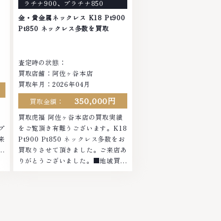
ラチナ900
、
プラチナ850
ます。お気軽にご連絡ください。
ト
TEL: 0120-959-764営業時間:
金・貴金属ネックレス K18 Pt900
10:00～19:00定休日: 年中無休
Pt850 ネックレス多数を買取
査定時の状態：
買取店舗：阿佐ヶ谷本店
買取年月：2026年04月
350,000円
買取金額：
績
買取虎福 阿佐ヶ谷本店の買取実績
プ
をご覧頂き有難うございます。K18
来
Pt900 Pt850 ネックレス多数をお
域
買取りさせて頂きました。ご来店あ
ヤ
りがとうございました。■地域買取
お
No.1へ挑戦金 プラチナ ダイヤモン
さ
ド ブランド品 ブランド衣類 お酒買
セ
取りのことなら、お任せくださいな
ン
かでも金・プラチナ等のアクセサリ
時
ー・貴金属・宝石・ダイヤモンド・