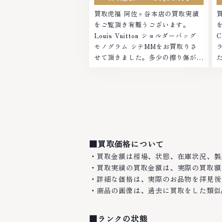
買取虎福 阿佐ヶ谷本店の買取実績
をご覧頂き有難うございます。
Louis Vuitton ショルダーバッグ
モノグラム シテMMをお買取りさ
せて頂きました。多少の擦り傷がご
ざいましたが、お買取金額を頑張ら
せていただきました！ご来店ありが
とうございました。■地域買取
No.1へ挑...
た
■買取価格について
・買取金額は相場、状態、在庫状況、製
・買取実績の買取金額は、実際の買取額
・詳細な価格は、実際のお品物を拝見後
・商品の画像は、過去に買取をした類似
■ランクの状態