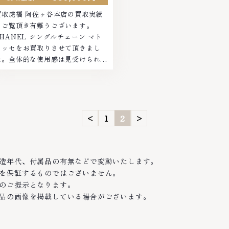
買取虎福 阿佐ヶ谷本店の買取実績
をご覧頂き有難うございます。
CHANEL シングルチェーン マト
ラッセをお買取りさせて頂きまし
た。全体的な使用感は見受けられま
したが、状態が良かったのでAラン
クでお買取りさせていただきまし
た。ご来店ありがとうございまし
。■地域...
<
1
2
>
造年代、付属品の有無などで変動いたします。
を保証するものではございません。
のご提示となります。
品の画像を掲載している場合がございます。