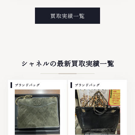
ンド衣類 お酒買取りのことな
ラチナ ダイヤモンド ブランド品
ら、お任せくださいなかでも金・
ブランド衣類 お酒買取りのこと
プラチナ等のアクセサリー・貴金
なら、お任せくださいなかでも
買取実績一覧
属・宝石・ダイヤモンド・ジュエ
金・プラチナ等のアクセサリー・
リーや ブランド品・時計等は特
貴金属・宝石・ダイヤモンド・ジ
に自信を持って、高額査定を実現
ュエリーや ブランド品・時計等
しております。 古くて使わなく
は特に自信を持って、高額査定を
なってしまったアクセサリー、動
実現しております。 古くて使わ
かなくなってしまった腕時計、多
なくなってしまったアクセサリ
くのお品物の高価買取りを実現し
ー、動かなくなってしまった腕時
ており、他店ではお値段の付かな
計、多くのお品物の高価買取りを
シャネルの最新買取実績一覧
かったお品物でも、一点一点丁寧
実現しており、他店ではお値段の
に無料で査定します。お気軽にご
付かなかったお品物でも、一点一
連絡ください。TEL: 0120-
点丁寧に無料で査定します。お気
959-764営業時間: 10:00～
軽にご連絡ください。TEL:
ブランドバッグ
ブランドバッグ
19:00定休日: 年中無休
0120-959-764営業時間: 10:00
～19:00定休日: 年中無休