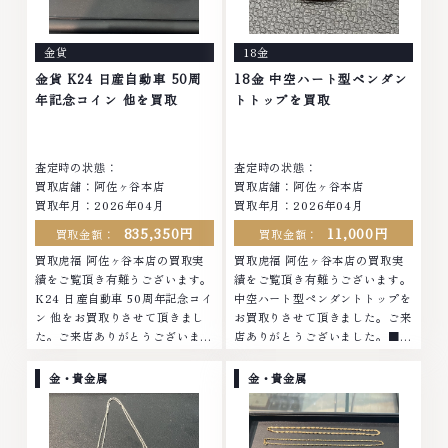
ったアクセサリー、動かなくなっ
まったアクセサリー、動かなくな
てしまった腕時計、多くのお品物
ってしまった腕時計、多くのお品
金貨
18金
の高価買取りを実現しており、他
物の高価買取りを実現しており、
店ではお値段の付かなかったお品
他店ではお値段の付かなかったお
金貨 K24 日産自動車 50周
18金 中空ハート型ペンダン
物でも、一点一点丁寧に無料で査
品物でも、一点一点丁寧に無料で
年記念コイン 他を買取
トトップを買取
定します。お気軽にご連絡くださ
査定します。お気軽にご連絡くだ
い。TEL: 0120-959-764営業
さい。TEL: 0120-959-764営
時間: 10:00～19:00定休日: 年中
業時間: 10:00～19:00定休日: 年
査定時の状態：
査定時の状態：
無休
中無休
買取店舗：阿佐ヶ谷本店
買取店舗：阿佐ヶ谷本店
買取年月：2026年04月
買取年月：2026年04月
835,350円
11,000円
買取金額：
買取金額：
買取虎福 阿佐ヶ谷本店の買取実
買取虎福 阿佐ヶ谷本店の買取実
績をご覧頂き有難うございます。
績をご覧頂き有難うございます。
K24 日産自動車 50周年記念コイ
中空ハート型ペンダントトップを
ン 他をお買取りさせて頂きまし
お買取りさせて頂きました。ご来
た。ご来店ありがとうございまし
店ありがとうございました。■地
た。■地域買取No.1へ挑戦金 プ
域買取No.1へ挑戦金 プラチナ ダ
ラチナ ダイヤモンド ブランド品
イヤモンド ブランド品 ブランド
金・貴金属
金・貴金属
ブランド衣類 お酒買取りのこと
衣類 お酒買取りのことなら、お
なら、お任せくださいなかでも
任せくださいなかでも金・プラチ
金・プラチナ等のアクセサリー・
ナ等のアクセサリー・貴金属・宝