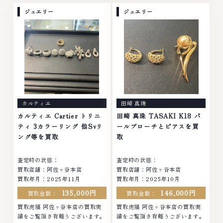
No.1へ挑戦金 プラチナ ダイヤモ
ざいました。■地域買取No.1へ
ンド ブランド品 ブランド衣類 お
挑戦金 プラチナ ダイヤモンド ブ
ジュエリー
ジュエリー
酒買取りのことなら、お任せくだ
ランド品 ブランド衣類 お酒買取
さいなかでも金・プラチナ等のア
りのことなら、お任せくださいな
クセサリー・貴金属・宝石・ダイ
かでも金・プラチナ等のアクセサ
ヤモンド・ジュエリーや ブラン
リー・貴金属・宝石・ダイヤモン
ド品・時計等は特に自信を持っ
ド・ジュエリーや ブランド品・
て、高額査定を実現しておりま
時計等は特に自信を持って、高額
す。 古くて使わなくなってしま
査定を実現しております。 古く
ったアクセサリー、動かなくなっ
て使わなくなってしまったアクセ
てしまった腕時計、多くのお品物
サリー、動かなくなってしまった
カルティエ
田崎 真珠
の高価買取りを実現しており、他
腕時計、多くのお品物の高価買取
店ではお値段の付かなかったお品
りを実現しており、他店ではお値
カルティエ Cartier トリニ
田崎 真珠 TASAKI K18 パ
物でも、一点一点丁寧に無料で査
段の付かなかったお品物でも、一
ティ 3カラーリング 他Svリ
ールブローチとピアスを買
定します。お気軽にご連絡くださ
点一点丁寧に無料で査定します。
ング等を買取
取
い。TEL: 0120-959-764営業
お気軽にご連絡ください。TEL:
時間: 10:00～19:00定休日: 年中
0120-959-764営業時間: 10:00
査定時の状態：
査定時の状態：
無休
～19:00定休日: 年中無休
買取店舗：阿佐ヶ谷本店
買取店舗：阿佐ヶ谷本店
買取年月：2025年11月
買取年月：2025年10月
135,000円
146,000円
買取金額：
買取金額：
買取虎福 阿佐ヶ谷本店の買取実
買取虎福 阿佐ヶ谷本店の買取実
績をご覧頂き有難うございます。
績をご覧頂き有難うございます。