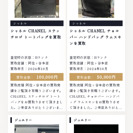
イヤモンド・ジュエリーや ブラ
時計等は特に自信を持って、高額
ンド品・時計等は特に自信を持っ
査定を実現しております。 古く
て、高額査定を実現しておりま
て使わなくなってしまったアクセ
す。 古くて使わなくなってしま
サリー、動かなくなってしまった
シャネル
シャネル
ったアクセサリー、動かなくなっ
腕時計、多くのお品物の高価買取
てしまった腕時計、多くのお品物
りを実現しており、他店ではお値
シャネル CHANEL ステッ
シャネル CHANEL チョコ
の高価買取りを実現しており、他
段の付かなかったお品物でも、一
チロゴ トートバッグを買取
バー ハンドバッグ ラムスキ
店ではお値段の付かなかったお品
点一点丁寧に無料で査定します。
ンを買取
物でも、一点一点丁寧に無料で査
お気軽にご連絡ください。TEL:
定します。お気軽にご連絡くださ
0120-959-764営業時間: 10:00
査定時の状態：Bランク
査定時の状態：Bランク
い。TEL: 0120-959-764営業
～19:00定休日: 年中無休
買取店舗：阿佐ヶ谷本店
買取店舗：阿佐ヶ谷本店
時間: 10:00～19:00定休日: 年中
買取年月：2024年10月
買取年月：2024年10月
無休
100,000円
50,000円
買取金額：
買取金額：
買取虎福 阿佐ヶ谷本店の買取実
買取虎福 阿佐ヶ谷本店の買取実
績をご覧頂き有難うございます。
績をご覧頂き有難うございます。
CHANEL ステッチロゴ トート
CHANEL チョコバー ハンドバ
バッグをお買取りさせて頂きまし
ッグ ラムスキンをお買取りさせ
た。ご来店ありがとうございまし
て頂きました。ご来店ありがとう
た。■地域買取No.1へ挑戦金 プ
ございました。■地域買取No.1
ラチナ ダイヤモンド ブランド品
へ挑戦金 プラチナ ダイヤモンド
ジュエリー
ジュエリー
ブランド衣類 お酒買取りのこと
ブランド品 ブランド衣類 お酒買
なら、お任せください。なかでも
取りのことなら、お任せくださ