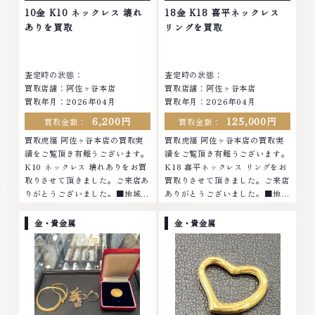
他店ではお値段の付かなかったお
品物でも、一点一点丁寧に無料で
10金 K10 ネックレス 壊れ
18金 K18 喜平ネックレス
品物でも、一点一点丁寧に無料で
査定します。お気軽にご連絡くだ
ありを買取
リングを買取
査定します。お気軽にご連絡くだ
さい。TEL: 0120-959-764営
さい。TEL: 0120-959-764営
業時間: 10:00～19:00定休日: 年
業時間: 10:00～19:00定休日: 年
中無休
査定時の状態：
査定時の状態：
中無休
買取店舗：阿佐ヶ谷本店
買取店舗：阿佐ヶ谷本店
買取年月：2026年04月
買取年月：2026年04月
6,200円
125,000円
買取金額：
買取金額：
買取虎福 阿佐ヶ谷本店の買取実
買取虎福 阿佐ヶ谷本店の買取実
績をご覧頂き有難うございます。
績をご覧頂き有難うございます。
K10 ネックレス 壊れありをお買
K18 喜平ネックレス リングをお
取りさせて頂きました。ご来店あ
買取りさせて頂きました。ご来店
りがとうございました。■地域買
ありがとうございました。■地域
取No.1へ挑戦金 プラチナ ダイヤ
買取No.1へ挑戦金 プラチナ ダイ
モンド ブランド品 ブランド衣類
ヤモンド ブランド品 ブランド衣
金・貴金属
金・貴金属
お酒買取りのことなら、お任せく
類 お酒買取りのことなら、お任
ださいなかでも金・プラチナ等の
せくださいなかでも金・プラチナ
アクセサリー・貴金属・宝石・ダ
等のアクセサリー・貴金属・宝
イヤモンド・ジュエリーや ブラ
石・ダイヤモンド・ジュエリーや
ンド品・時計等は特に自信を持っ
ブランド品・時計等は特に自信を
て、高額査定を実現しておりま
持って、高額査定を実現しており
す。 古くて使わなくなってしま
ます。 古くて使わなくなってし