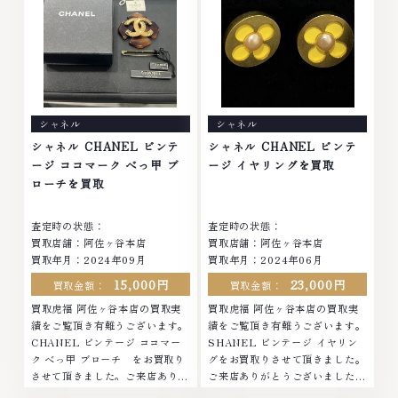
金・プラチナ等のアクセサリー・
い。なかでも金・プラチナ等のア
貴金属・宝石・ダイヤモンド・ジ
クセサリー・貴金属・宝石・ダイ
ュエリーや ブランド品・時計等
ヤモンド・ジュエリーや ブラン
は特に自信を持って、高額査定を
ド品・時計等は特に自信を持っ
実現しております。 古くて使わ
て、高額査定を実現しておりま
なくなってしまったアクセサリ
す。 古くて使わなくなってしま
ー、動かなくなってしまった腕時
ったアクセサリー、動かなくなっ
シャネル
シャネル
計、多くのお品物の高価買取りを
てしまった腕時計、多くのお品物
実現しており、他店ではお値段の
の高価買取りを実現しており、他
シャネル CHANEL ビンテ
シャネル CHANEL ビンテ
付かなかったお品物でも、一点一
店ではお値段の付かなかったお品
ージ ココマーク べっ甲 ブ
ージ イヤリングを買取
点丁寧に無料で査定します。お気
物でも、一点一点丁寧に無料で査
ローチを買取
軽にご連絡ください。TEL:
定します。お気軽にご連絡くださ
0120-959-764営業時間: 10:00
い。TEL: 0120-959-764営業
査定時の状態：
査定時の状態：
～19:00定休日: 年中無休
時間: 10:00～19:00定休日: 年中
買取店舗：阿佐ヶ谷本店
買取店舗：阿佐ヶ谷本店
無休
買取年月：2024年09月
買取年月：2024年06月
15,000円
23,000円
買取金額：
買取金額：
買取虎福 阿佐ヶ谷本店の買取実
買取虎福 阿佐ヶ谷本店の買取実
績をご覧頂き有難うございます。
績をご覧頂き有難うございます。
CHANEL ビンテージ ココマー
SHANEL ビンテージ イヤリン
ク べっ甲 ブローチ をお買取り
グをお買取りさせて頂きました。
させて頂きました。ご来店ありが
ご来店ありがとうございました。
とうございました。■地域買取
■地域買取No.1へ挑戦金 プラチ