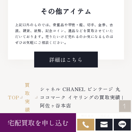
その他アイテム
上記以外のものでは、骨董品や甲冑・鎧、切手、金券、古
銭、硬貨、紙幣、記念コイン、遺品などを買取させていた
だいております。売りたいけど売れるのか気になるものは
ぜひお気軽にご相談ください。
詳細はこちら
買
シャネル CHANEL ビンテージ 丸
取
TOP
ココマーク イヤリングの買取実績 |
実
阿佐ヶ谷本店
績
無料査定・ご相談はこちらから
宅配買取を申し込む