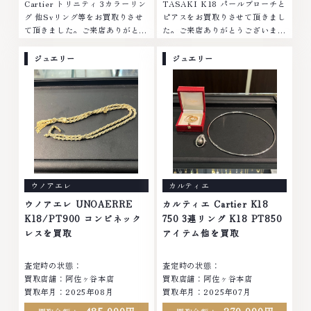
Cartier トリニティ 3カラーリン
TASAKI K18 パールブローチと
グ 他Svリング等をお買取りさせ
ピアスをお買取りさせて頂きまし
て頂きました。ご来店ありがとう
た。ご来店ありがとうございまし
ございました。■地域買取No.1
た。■地域買取No.1へ挑戦金 プ
へ挑戦金 プラチナ ダイヤモンド
ラチナ ダイヤモンド ブランド品
ジュエリー
ジュエリー
ブランド品 ブランド衣類 お酒買
ブランド衣類 お酒買取りのこと
取りのことなら、お任せください
なら、お任せくださいなかでも
なかでも金・プラチナ等のアクセ
金・プラチナ等のアクセサリー・
サリー・貴金属・宝石・ダイヤモ
貴金属・宝石・ダイヤモンド・ジ
ンド・ジュエリーや ブランド
ュエリーや ブランド品・時計等
品・時計等は特に自信を持って、
は特に自信を持って、高額査定を
高額査定を実現しております。
実現しております。 古くて使わ
古くて使わなくなってしまったア
なくなってしまったアクセサリ
クセサリー、動かなくなってしま
ー、動かなくなってしまった腕時
ウノアエレ
カルティエ
った腕時計、多くのお品物の高価
計、多くのお品物の高価買取りを
買取りを実現しており、他店では
実現しており、他店ではお値段の
ウノアエレ UNOAERRE
カルティエ Cartier K18
お値段の付かなかったお品物で
付かなかったお品物でも、一点一
K18/PT900 コンビネック
750 3連リング K18 PT850
も、一点一点丁寧に無料で査定し
点丁寧に無料で査定します。お気
レスを買取
アイテム他を買取
ます。お気軽にご連絡ください。
軽にご連絡ください。TEL:
TEL: 0120-959-764営業時間:
0120-959-764営業時間: 10:00
査定時の状態：
査定時の状態：
10:00～19:00定休日: 年中無休
～19:00定休日: 年中無休
買取店舗：阿佐ヶ谷本店
買取店舗：阿佐ヶ谷本店
買取年月：2025年08月
買取年月：2025年07月