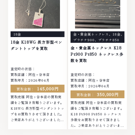
貴金属・宝石・ダイヤモンド・ジ
石・ダイヤモンド・ジュエリーや
ュエリーや ブランド品・時計等
ブランド品・時計等は特に自信を
は特に自信を持って、高額査定を
持って、高額査定を実現しており
実現しております。 古くて使わ
ます。 古くて使わなくなってし
なくなってしまったアクセサリ
まったアクセサリー、動かなくな
ー、動かなくなってしまった腕時
ってしまった腕時計、多くのお品
18金
金・貴金属ネックレス
、
18金
、
計、多くのお品物の高価買取りを
物の高価買取りを実現しており、
プラチナ900
、
プラチナ850
実現しており、他店ではお値段の
他店ではお値段の付かなかったお
18金 K18WG 長方形型ペン
付かなかったお品物でも、一点一
品物でも、一点一点丁寧に無料で
金・貴金属ネックレス K18
ダントトップを買取
点丁寧に無料で査定します。お気
査定します。お気軽にご連絡くだ
Pt900 Pt850 ネックレス多
軽にご連絡ください。TEL:
さい。TEL: 0120-959-764営
数を買取
0120-959-764営業時間: 10:00
業時間: 10:00～19:00定休日: 年
査定時の状態：
～19:00定休日: 年中無休
中無休
買取店舗：阿佐ヶ谷本店
査定時の状態：
買取年月：2026年04月
買取店舗：阿佐ヶ谷本店
買取年月：2026年04月
145,000円
買取金額：
350,000円
買取金額：
買取虎福 阿佐ヶ谷本店の買取実
績をご覧頂き有難うございます。
買取虎福 阿佐ヶ谷本店の買取実
K18WG 長方形型ペンダントトッ
績をご覧頂き有難うございます。
プをお買取りさせて頂きました。
K18 Pt900 Pt850 ネックレス
ご来店ありがとうございました。
多数をお買取りさせて頂きまし
■地域買取No.1へ挑戦金 プラチ
た。ご来店ありがとうございまし
ナ ダイヤモンド ブランド品 ブラ
た。■地域買取No.1へ挑戦金 プ