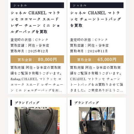
シャネル
シャネル
シャネル CHANEL マトラ
シャネル CHANEL マトラ
ッセ ココマーク スエード
ッセ チェーントートバッグ
レザー チェーン ミニ ショ
を買取
ルダーバッグを買取
査定時の状態：Cランク
査定時の状態：Cランク
買取店舗：阿佐ヶ谷本店
買取店舗：阿佐ヶ谷本店
買取年月：2025年12月
買取年月：2024年11月
80,000円
65,000円
買取金額：
買取金額：
買取虎福 阿佐ヶ谷本店の買取実
買取虎福 阿佐ヶ谷本店の買取実
績をご覧頂き有難うございます。
績をご覧頂き有難うございます。
&nbsp;CHANEL マトラッセ コ
CHANEL マトラッセ チェーン
コマーク スエード レザー チェー
トートバッグをお買取りさせて頂
ン ミニ ショルダーバッグをお買
きました。ご来店ありがとうござ
取りさせて頂きました。ご来店あ
いました。■地域買取No.1へ挑
りがとうございました。■地域買
戦金 プラチナ ダイヤモンド ブラ
ブランドバッグ
ブランドバッグ
取No.1へ挑戦金 プラチナ ダイヤ
ンド品 ブランド衣類 お酒買取り
モンド ブランド品 ブランド衣類
のことなら、お任せください。な
お酒買取りのことなら、お任せく
かでも金・プラチナ等のアクセサ
ださいなかでも金・プラチナ等の
リー・貴金属・宝石・ダイヤモン
アクセサリー・貴金属・宝石・ダ
ド・ジュエリーや ブランド品・