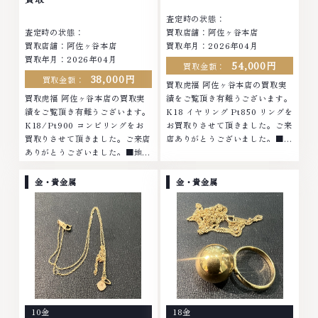
査定時の状態：
査定時の状態：
買取店舗：阿佐ヶ谷本店
買取店舗：阿佐ヶ谷本店
買取年月：2026年04月
買取年月：2026年04月
54,000円
買取金額：
38,000円
買取金額：
買取虎福 阿佐ヶ谷本店の買取実
買取虎福 阿佐ヶ谷本店の買取実
績をご覧頂き有難うございます。
績をご覧頂き有難うございます。
K18 イヤリング Pt850 リングを
K18/Pt900 コンビリングをお
お買取りさせて頂きました。ご来
買取りさせて頂きました。ご来店
店ありがとうございました。■地
ありがとうございました。■地域
域買取No.1へ挑戦金 プラチナ ダ
買取No.1へ挑戦金 プラチナ ダイ
イヤモンド ブランド品 ブランド
ヤモンド ブランド品 ブランド衣
衣類 お酒買取りのことなら、お
金・貴金属
金・貴金属
類 お酒買取りのことなら、お任
任せくださいなかでも金・プラチ
せくださいなかでも金・プラチナ
ナ等のアクセサリー・貴金属・宝
等のアクセサリー・貴金属・宝
石・ダイヤモンド・ジュエリーや
石・ダイヤモンド・ジュエリーや
ブランド品・時計等は特に自信を
ブランド品・時計等は特に自信を
持って、高額査定を実現しており
持って、高額査定を実現しており
ます。 古くて使わなくなってし
ます。 古くて使わなくなってし
まったアクセサリー、動かなくな
まったアクセサリー、動かなくな
ってしまった腕時計、多くのお品
ってしまった腕時計、多くのお品
物の高価買取りを実現しており、
10金
18金
物の高価買取りを実現しており、
他店ではお値段の付かなかったお