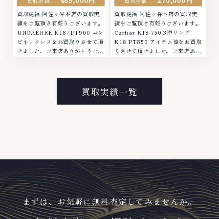
485,000円
270,000円
買取金額：
買取金額：
買取虎福 阿佐ヶ谷本店の買取実
買取虎福 阿佐ヶ谷本店の買取実
績をご覧頂き有難うございます。
績をご覧頂き有難うございます。
UNOAERRE K18/PT900 コン
Cartier K18 750 3連リング
ビネックレスをお買取りさせて頂
K18 PT850 アイテム他をお買取
きました。ご来店ありがとうござ
りさせて頂きました。ご来店あり
いました。■地域買取No.1へ挑
がとうございました。■地域買取
戦金 プラチナ ダイヤモンド ブラ
No.1へ挑戦金 プラチナ ダイヤモ
ンド品 ブランド衣類 お酒買取り
ンド ブランド品 ブランド衣類 お
のことなら、お任せください。な
酒買取りのことなら、お任せくだ
買取実績一覧
かでも金・プラチナ等のアクセサ
さい。なかでも金・プラチナ等の
リー・貴金属・宝石・ダイヤモン
アクセサリー・貴金属・宝石・ダ
ド・ジュエリーや ブランド品・
イヤモンド・ジュエリーや ブラ
時計等は特に自信を持って、高額
ンド品・時計等は特に自信を持っ
査定を実現しております。 古く
て、高額査定を実現しておりま
て使わなくなってしまったアクセ
す。 古くて使わなくなってしま
サリー、動かなくなってしまった
ったアクセサリー、動かなくなっ
腕時計、多くのお品物の高価買取
てしまった腕時計、多くのお品物
りを実現しており、他店ではお値
の高価買取りを実現しており、他
段の付かなかったお品物でも、一
店ではお値段の付かなかったお品
点一点丁寧に無料で査定します。
物でも、一点一点丁寧に無料で査
お気軽にご連絡ください。TEL:
定します。お気軽にご連絡くださ
まずは、お気軽に無料査定してみませんか。
0120-959-764営業時間: 10:00
い。TEL: 0120-959-764営業
～19:00定休日: 年中無休
時間: 10:00～19:00定休日: 年中