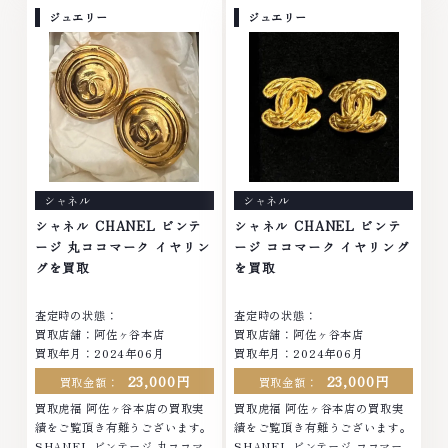
No.1へ挑戦金 プラチナ ダイヤモ
ナ ダイヤモンド ブランド品 ブラ
ジュエリー
ジュエリー
ンド ブランド品 ブランド衣類 お
ンド衣類 お酒買取りのことな
酒買取りのことなら、お任せくだ
ら、お任せください。なかでも
さい。なかでも金・プラチナ等の
金・プラチナ等のアクセサリー・
アクセサリー・貴金属・宝石・ダ
貴金属・宝石・ダイヤモンド・ジ
イヤモンド・ジュエリーや ブラ
ュエリーや ブランド品・時計等
ンド品・時計等は特に自信を持っ
は特に自信を持って、高額査定を
て、高額査定を実現しておりま
実現しております。 古くて使わ
す。 古くて使わなくなってしま
なくなってしまったアクセサリ
ったアクセサリー、動かなくなっ
ー、動かなくなってしまった腕時
シャネル
シャネル
てしまった腕時計、多くのお品物
計、多くのお品物の高価買取りを
の高価買取りを実現しており、他
実現しており、他店ではお値段の
シャネル CHANEL ビンテ
シャネル CHANEL ビンテ
店ではお値段の付かなかったお品
付かなかったお品物でも、一点一
ージ 丸ココマーク イヤリン
ージ ココマーク イヤリング
物でも、一点一点丁寧に無料で査
点丁寧に無料で査定します。お気
グを買取
を買取
定します。お気軽にご連絡くださ
軽にご連絡ください。TEL:
い。TEL: 0120-959-764営業
0120-959-764営業時間: 10:00
査定時の状態：
査定時の状態：
時間: 10:00～19:00定休日: 年中
～19:00定休日: 年中無休
買取店舗：阿佐ヶ谷本店
買取店舗：阿佐ヶ谷本店
無休
買取年月：2024年06月
買取年月：2024年06月
23,000円
23,000円
買取金額：
買取金額：
買取虎福 阿佐ヶ谷本店の買取実
買取虎福 阿佐ヶ谷本店の買取実
績をご覧頂き有難うございます。
績をご覧頂き有難うございます。
SHANEL ビンテージ 丸ココマ
SHANEL ビンテージ ココマー