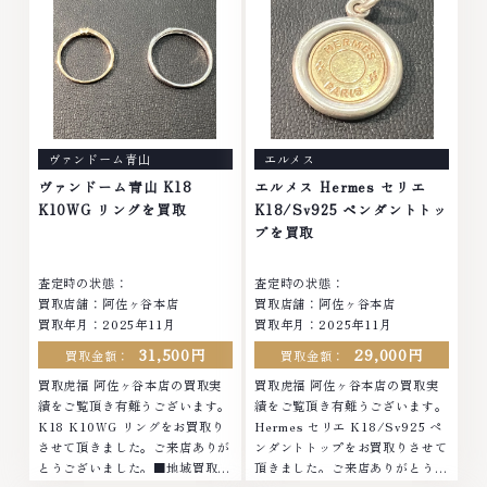
クセサリー・貴金属・宝石・ダイ
ブランド衣類 お酒買取りのこと
ヤモンド・ジュエリーや ブラン
なら、お任せくださいなかでも
ド品・時計等は特に自信を持っ
金・プラチナ等のアクセサリー・
て、高額査定を実現しておりま
貴金属・宝石・ダイヤモンド・ジ
す。 古くて使わなくなってしま
ュエリーや ブランド品・時計等
ったアクセサリー、動かなくなっ
は特に自信を持って、高額査定を
てしまった腕時計、多くのお品物
実現しております。 古くて使わ
ヴァンドーム青山
エルメス
の高価買取りを実現しており、他
なくなってしまったアクセサリ
店ではお値段の付かなかったお品
ー、動かなくなってしまった腕時
ヴァンドーム青山 K18
エルメス Hermes セリエ
物でも、一点一点丁寧に無料で査
計、多くのお品物の高価買取りを
K10WG リングを買取
K18/Sv925 ペンダントトッ
定します。お気軽にご連絡くださ
実現しており、他店ではお値段の
プを買取
い。TEL: 0120-959-764営業
付かなかったお品物でも、一点一
時間: 10:00～19:00定休日: 年中
点丁寧に無料で査定します。お気
査定時の状態：
査定時の状態：
無休
軽にご連絡ください。TEL:
買取店舗：阿佐ヶ谷本店
買取店舗：阿佐ヶ谷本店
0120-959-764営業時間: 10:00
買取年月：2025年11月
買取年月：2025年11月
～19:00定休日: 年中無休
31,500円
29,000円
買取金額：
買取金額：
買取虎福 阿佐ヶ谷本店の買取実
買取虎福 阿佐ヶ谷本店の買取実
績をご覧頂き有難うございます。
績をご覧頂き有難うございます。
K18 K10WG リングをお買取り
Hermes セリエ K18/Sv925 ペ
させて頂きました。ご来店ありが
ンダントトップをお買取りさせて
とうございました。■地域買取
頂きました。ご来店ありがとうご