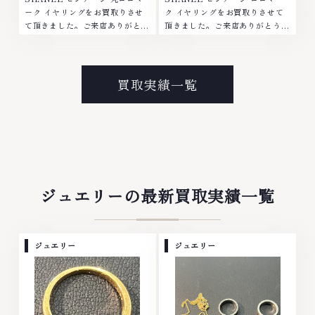
ーク イヤリングをお買取りさせ
ク イヤリングをお買取りさせて
て頂きました。ご来店ありがとう
頂きました。ご来店ありがとうご
ございました。■地域買取No.1
ざいました。■地域買取No.1へ
へ挑戦金 プラチナ ダイヤモンド
挑戦金 プラチナ ダイヤモンド ブ
ブランド品 ブランド衣類 お酒買
ランド品 ブランド衣類 お酒買取
取りのことなら、お任せくださ
りのことなら、お任せください。
買取実績一覧
い。なかでも金・プラチナ等のア
なかでも金・プラチナ等のアクセ
クセサリー・貴金属・宝石・ダイ
サリー・貴金属・宝石・ダイヤモ
ヤモンド・ジュエリーや ブラン
ンド・ジュエリーや ブランド
ド品・時計等は特に自信を持っ
品・時計等は特に自信を持って、
て、高額査定を実現しておりま
高額査定を実現しております。
す。 古くて使わなくなってしま
古くて使わなくなってしまったア
ったアクセサリー、動かなくなっ
クセサリー、動かなくなってしま
てしまった腕時計、多くのお品物
った腕時計、多くのお品物の高価
ジュエリーの最新買取実績一覧
の高価買取りを実現しており、他
買取りを実現しており、他店では
店ではお値段の付かなかったお品
お値段の付かなかったお品物で
物でも、一点一点丁寧に無料で査
も、一点一点丁寧に無料で査定し
定します。お気軽にご連絡くださ
ます。お気軽にご連絡ください。
ジュエリー
ジュエリー
い。TEL: 0120-959-764営業
TEL: 0120-959-764営業時間:
時間: 10:00～19:00定休日: 年中
10:00～19:00定休日: 年中無休
無休