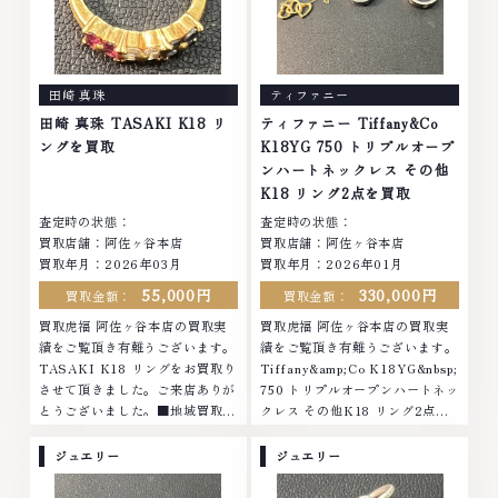
田崎 真珠
ティファニー
田崎 真珠 TASAKI K18 リ
ティファニー Tiffany&Co
ングを買取
K18YG 750 トリプルオープ
ンハートネックレス その他
K18 リング2点を買取
査定時の状態：
査定時の状態：
買取店舗：阿佐ヶ谷本店
買取店舗：阿佐ヶ谷本店
買取年月：2026年03月
買取年月：2026年01月
55,000円
330,000円
買取金額：
買取金額：
買取虎福 阿佐ヶ谷本店の買取実
買取虎福 阿佐ヶ谷本店の買取実
績をご覧頂き有難うございます。
績をご覧頂き有難うございます。
TASAKI K18 リングをお買取り
Tiffany&amp;Co K18YG&nbsp;
させて頂きました。ご来店ありが
750 トリプルオープンハートネッ
とうございました。■地域買取
クレス その他K18 リング2点
No.1へ挑戦金 プラチナ ダイヤモ
&nbsp;をお買取りさせて頂きまし
ンド ブランド品 ブランド衣類 お
た。ご来店ありがとうございまし
ジュエリー
ジュエリー
酒買取りのことなら、お任せくだ
た。■地域買取No.1へ挑戦金 プ
さいなかでも金・プラチナ等のア
ラチナ ダイヤモンド ブランド品