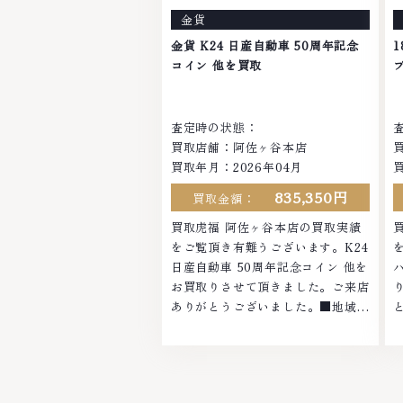
お品物の高価買取りを実現してお
金貨
り、他店ではお値段の付かなかった
お品物でも、一点一点丁寧に無料で
金貨 K24 日産自動車 50周年記念
査定します。お気軽にご連絡くださ
い
コイン 他を買取
い。TEL: 0120-959-764営業時間:
1
10:00～19:00定休日: 年中無休
査定時の状態：
買取店舗：阿佐ヶ谷本店
買取年月：2026年04月
835,350円
買取金額：
買取虎福 阿佐ヶ谷本店の買取実績
をご覧頂き有難うございます。K24
日産自動車 50周年記念コイン 他を
お買取りさせて頂きました。ご来店
ありがとうございました。■地域買
取No.1へ挑戦金 プラチナ ダイヤモ
ンド ブランド品 ブランド衣類 お酒
買取りのことなら、お任せください
なかでも金・プラチナ等のアクセサ