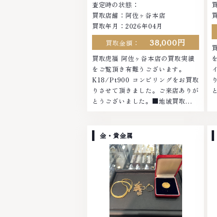
査定時の状態：
買取店舗：阿佐ヶ谷本店
買取年月：2026年04月
38,000円
買取金額：
買取虎福 阿佐ヶ谷本店の買取実績
をご覧頂き有難うございます。
K18/Pt900 コンビリングをお買取
りさせて頂きました。ご来店ありが
とうございました。■地域買取
No.1へ挑戦金 プラチナ ダイヤモン
ド ブランド品 ブランド衣類 お酒買
取りのことなら、お任せくださいな
金・貴金属
かでも金・プラチナ等のアクセサリ
ー・貴金属・宝石・ダイヤモンド・
ジュエリーや ブランド品・時計等
は特に自信を持って、高額査定を実
現しております。 古くて使わなく
なってしまったアクセサリー、動か
なくなってしまった腕時計、多くの