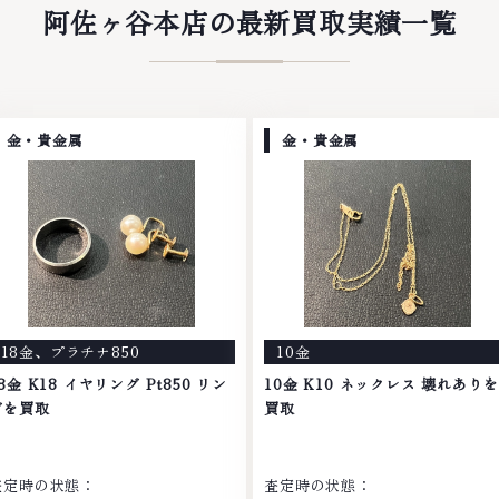
阿佐ヶ谷本店の最新買取実績一覧
金・貴金属
金・貴金属
18金
、
プラチナ850
10金
8金 K18 イヤリング Pt850 リン
10金 K10 ネックレス 壊れありを
グを買取
買取
査定時の状態：
査定時の状態：