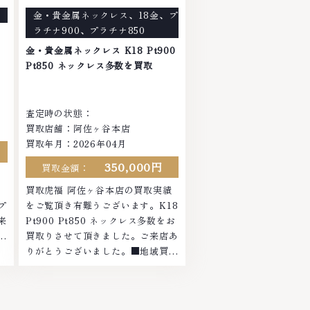
で
店ではお値段の付かなかったお品物
金・貴金属ネックレス
、
18金
、
プ
ま
でも、一点一点丁寧に無料で査定し
ラチナ900
、
プラチナ850
ます。お気軽にご連絡ください。
ト
TEL: 0120-959-764営業時間:
金・貴金属ネックレス K18 Pt900
10:00～19:00定休日: 年中無休
Pt850 ネックレス多数を買取
査定時の状態：
買取店舗：阿佐ヶ谷本店
買取年月：2026年04月
350,000円
買取金額：
績
買取虎福 阿佐ヶ谷本店の買取実績
プ
をご覧頂き有難うございます。K18
来
Pt900 Pt850 ネックレス多数をお
域
買取りさせて頂きました。ご来店あ
ヤ
りがとうございました。■地域買取
お
No.1へ挑戦金 プラチナ ダイヤモン
さ
ド ブランド品 ブランド衣類 お酒買
セ
取りのことなら、お任せくださいな