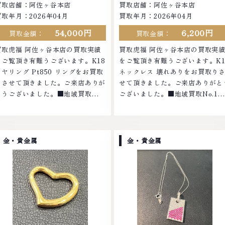
買取店舗：阿佐ヶ谷本店
買取店舗：阿佐ヶ谷本店
買取年月：2026年04月
買取年月：2026年04月
54,000円
6,200円
買取金額：
買取金額：
買取虎福 阿佐ヶ谷本店の買取実績
買取虎福 阿佐ヶ谷本店の買取実
をご覧頂き有難うございます。K18
をご覧頂き有難うございます。K1
イヤリング Pt850 リングをお買取
ネックレス 壊れありをお買取り
りさせて頂きました。ご来店ありが
せて頂きました。ご来店ありがと
とうございました。■地域買取
ございました。■地域買取No.1へ
No.1へ挑戦金 プラチナ ダイヤモン
挑戦金 プラチナ ダイヤモンド ブ
ド ブランド品 ブランド衣類 お酒買
ンド品 ブランド衣類 お酒買取り
取りのことなら、お任せくださいな
ことなら、お任せくださいなかで
かでも金・プラチナ等のアクセサリ
金・プラチナ等のアクセサリー・
金・貴金属
金・貴金属
ー・貴金属・宝石・ダイヤモンド・
金属・宝石・ダイヤモンド・ジュ
ジュエリーや ブランド品・時計等
リーや ブランド品・時計等は特
は特に自信を持って、高額査定を実
自信を持って、高額査定を実現し
現しております。 古くて使わなく
おります。 古くて使わなくなっ
なってしまったアクセサリー、動か
しまったアクセサリー、動かなく
なくなってしまった腕時計、多くの
ってしまった腕時計、多くのお品
お品物の高価買取りを実現してお
の高価買取りを実現しており、他