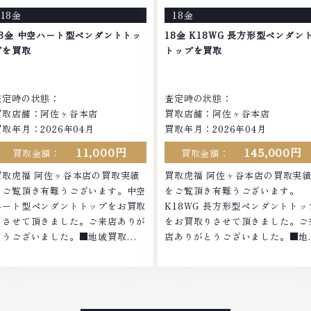
り、他店ではお値段の付かなかった
ではお値段の付かなかったお品物
18金
18金
お品物でも、一点一点丁寧に無料で
も、一点一点丁寧に無料で査定し
査定します。お気軽にご連絡くださ
す。お気軽にご連絡ください。
18金 中空ハート型ペンダントトッ
18金 K18WG 長方形型ペンダン
。TEL: 0120-959-764営業時間:
TEL: 0120-959-764営業時間:
プを買取
トップを買取
0:00～19:00定休日: 年中無休
10:00～19:00定休日: 年中無休
査定時の状態：
査定時の状態：
買取店舗：阿佐ヶ谷本店
買取店舗：阿佐ヶ谷本店
買取年月：2026年04月
買取年月：2026年04月
11,000円
145,000円
買取金額：
買取金額：
買取虎福 阿佐ヶ谷本店の買取実績
買取虎福 阿佐ヶ谷本店の買取実
をご覧頂き有難うございます。中空
をご覧頂き有難うございます。
ハート型ペンダントトップをお買取
K18WG 長方形型ペンダントトッ
りさせて頂きました。ご来店ありが
をお買取りさせて頂きました。ご
とうございました。■地域買取
店ありがとうございました。■地
No.1へ挑戦金 プラチナ ダイヤモン
買取No.1へ挑戦金 プラチナ ダイ
ド ブランド品 ブランド衣類 お酒買
モンド ブランド品 ブランド衣類 
取りのことなら、お任せくださいな
酒買取りのことなら、お任せくだ
かでも金・プラチナ等のアクセサリ
いなかでも金・プラチナ等のアク