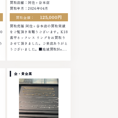
買取店舗：阿佐ヶ谷本店
買取年月：2026年04月
125,000円
買取金額：
績
買取虎福 阿佐ヶ谷本店の買取実績
0
をご覧頂き有難うございます。K18
さ
喜平ネックレス リングをお買取り
う
させて頂きました。ご来店ありがと
うございました。■地域買取No.1
ラ
へ挑戦金 プラチナ ダイヤモンド ブ
の
ランド品 ブランド衣類 お酒買取り
も
のことなら、お任せくださいなかで
貴
も金・プラチナ等のアクセサリー・
金・貴金属
エ
貴金属・宝石・ダイヤモンド・ジュ
に
エリーや ブランド品・時計等は特
て
に自信を持って、高額査定を実現し
て
ております。 古くて使わなくなっ
な
てしまったアクセサリー、動かなく
物
なってしまった腕時計、多くのお品
店
物の高価買取りを実現しており、他