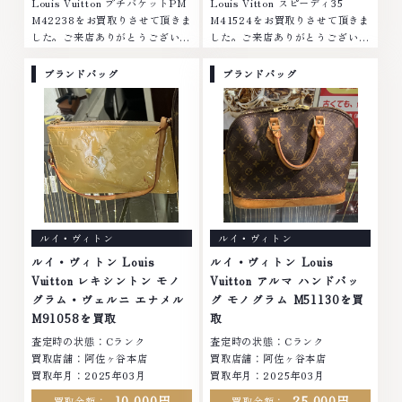
Louis Vuitton プチバケットPM
Louis Vitton スピーディ35
M42238をお買取りさせて頂きま
M41524をお買取りさせて頂きま
した。ご来店ありがとうございま
した。ご来店ありがとうございま
した。■地域買取No.1へ挑戦金
した。■地域買取No.1へ挑戦金
プラチナ ダイヤモンド ブランド
プラチナ ダイヤモンド ブランド
ブランドバッグ
ブランドバッグ
品 ブランド衣類 お酒買取りのこ
品 ブランド衣類 お酒買取りのこ
となら、お任せください。なかで
となら、お任せください。なかで
も金・プラチナ等のアクセサリ
も金・プラチナ等のアクセサリ
ー・貴金属・宝石・ダイヤモン
ー・貴金属・宝石・ダイヤモン
ド・ジュエリーや ブランド品・
ド・ジュエリーや ブランド品・
時計等は特に自信を持って、高額
時計等は特に自信を持って、高額
査定を実現しております。 古く
査定を実現しております。 古く
て使わなくなってしまったアクセ
て使わなくなってしまったアクセ
サリー、動かなくなってしまった
サリー、動かなくなってしまった
ルイ・ヴィトン
ルイ・ヴィトン
腕時計、多くのお品物の高価買取
腕時計、多くのお品物の高価買取
りを実現しており、他店ではお値
りを実現しており、他店ではお値
ルイ・ヴィトン Louis
ルイ・ヴィトン Louis
段の付かなかったお品物でも、一
段の付かなかったお品物でも、一
Vuitton レキシントン モノ
Vuitton アルマ ハンドバッ
点一点丁寧に無料で査定します。
点一点丁寧に無料で査定します。
グラム・ヴェルニ エナメル
グ モノグラム M51130を買
お気軽にご連絡ください。TEL:
お気軽にご連絡ください。TEL:
M91058を買取
取
0120-959-764営業時間: 10:00
0120-959-764営業時間: 10:00
査定時の状態：Cランク
査定時の状態：Cランク
～19:00定休日: 年中無休
～19:00定休日: 年中無休
買取店舗：阿佐ヶ谷本店
買取店舗：阿佐ヶ谷本店
買取年月：2025年03月
買取年月：2025年03月
10,000円
25,000円
買取金額：
買取金額：