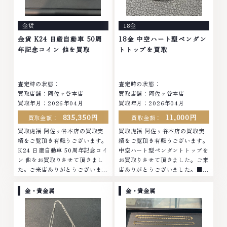
ったアクセサリー、動かなくなっ
まったアクセサリー、動かなくな
てしまった腕時計、多くのお品物
ってしまった腕時計、多くのお品
金貨
18金
の高価買取りを実現しており、他
物の高価買取りを実現しており、
店ではお値段の付かなかったお品
他店ではお値段の付かなかったお
金貨 K24 日産自動車 50周
18金 中空ハート型ペンダン
物でも、一点一点丁寧に無料で査
品物でも、一点一点丁寧に無料で
年記念コイン 他を買取
トトップを買取
定します。お気軽にご連絡くださ
査定します。お気軽にご連絡くだ
い。TEL: 0120-959-764営業
さい。TEL: 0120-959-764営
時間: 10:00～19:00定休日: 年中
業時間: 10:00～19:00定休日: 年
査定時の状態：
査定時の状態：
無休
中無休
買取店舗：阿佐ヶ谷本店
買取店舗：阿佐ヶ谷本店
買取年月：2026年04月
買取年月：2026年04月
835,350円
11,000円
買取金額：
買取金額：
買取虎福 阿佐ヶ谷本店の買取実
買取虎福 阿佐ヶ谷本店の買取実
績をご覧頂き有難うございます。
績をご覧頂き有難うございます。
K24 日産自動車 50周年記念コイ
中空ハート型ペンダントトップを
ン 他をお買取りさせて頂きまし
お買取りさせて頂きました。ご来
た。ご来店ありがとうございまし
店ありがとうございました。■地
た。■地域買取No.1へ挑戦金 プ
域買取No.1へ挑戦金 プラチナ ダ
ラチナ ダイヤモンド ブランド品
イヤモンド ブランド品 ブランド
金・貴金属
金・貴金属
ブランド衣類 お酒買取りのこと
衣類 お酒買取りのことなら、お
なら、お任せくださいなかでも
任せくださいなかでも金・プラチ
金・プラチナ等のアクセサリー・
ナ等のアクセサリー・貴金属・宝