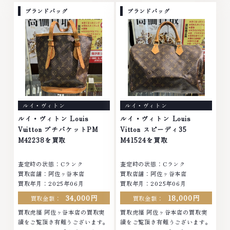
プラチナ ダイヤモンド ブランド
いました。■地域買取No.1へ挑
ブランドバッグ
ブランドバッグ
品 ブランド衣類 お酒買取りのこ
戦金 プラチナ ダイヤモンド ブラ
となら、お任せください。なかで
ンド品 ブランド衣類 お酒買取り
も金・プラチナ等のアクセサリ
のことなら、お任せください。な
ー・貴金属・宝石・ダイヤモン
かでも金・プラチナ等のアクセサ
ド・ジュエリーや ブランド品・
リー・貴金属・宝石・ダイヤモン
時計等は特に自信を持って、高額
ド・ジュエリーや ブランド品・
査定を実現しております。 古く
時計等は特に自信を持って、高額
て使わなくなってしまったアクセ
査定を実現しております。 古く
サリー、動かなくなってしまった
て使わなくなってしまったアクセ
ルイ・ヴィトン
ルイ・ヴィトン
腕時計、多くのお品物の高価買取
サリー、動かなくなってしまった
りを実現しており、他店ではお値
腕時計、多くのお品物の高価買取
ルイ・ヴィトン Louis
ルイ・ヴィトン Louis
段の付かなかったお品物でも、一
りを実現しており、他店ではお値
Vuitton プチバケットPM
Vitton スピーディ35
点一点丁寧に無料で査定します。
段の付かなかったお品物でも、一
M42238を買取
M41524を買取
お気軽にご連絡ください。TEL:
点一点丁寧に無料で査定します。
0120-959-764営業時間: 10:00
お気軽にご連絡ください。TEL:
査定時の状態：Cランク
査定時の状態：Cランク
～19:00定休日: 年中無休
0120-959-764営業時間: 10:00
買取店舗：阿佐ヶ谷本店
買取店舗：阿佐ヶ谷本店
～19:00定休日: 年中無休
買取年月：2025年06月
買取年月：2025年06月
34,000円
18,000円
買取金額：
買取金額：
買取虎福 阿佐ヶ谷本店の買取実
買取虎福 阿佐ヶ谷本店の買取実
績をご覧頂き有難うございます。
績をご覧頂き有難うございます。