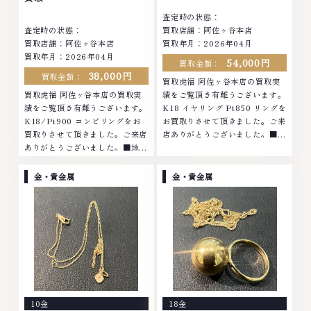
査定時の状態：
査定時の状態：
買取店舗：阿佐ヶ谷本店
買取店舗：阿佐ヶ谷本店
買取年月：2026年04月
買取年月：2026年04月
54,000円
買取金額：
38,000円
買取金額：
買取虎福 阿佐ヶ谷本店の買取実
買取虎福 阿佐ヶ谷本店の買取実
績をご覧頂き有難うございます。
績をご覧頂き有難うございます。
K18 イヤリング Pt850 リングを
K18/Pt900 コンビリングをお
お買取りさせて頂きました。ご来
買取りさせて頂きました。ご来店
店ありがとうございました。■地
ありがとうございました。■地域
域買取No.1へ挑戦金 プラチナ ダ
買取No.1へ挑戦金 プラチナ ダイ
イヤモンド ブランド品 ブランド
ヤモンド ブランド品 ブランド衣
衣類 お酒買取りのことなら、お
金・貴金属
金・貴金属
類 お酒買取りのことなら、お任
任せくださいなかでも金・プラチ
せくださいなかでも金・プラチナ
ナ等のアクセサリー・貴金属・宝
等のアクセサリー・貴金属・宝
石・ダイヤモンド・ジュエリーや
石・ダイヤモンド・ジュエリーや
ブランド品・時計等は特に自信を
ブランド品・時計等は特に自信を
持って、高額査定を実現しており
持って、高額査定を実現しており
ます。 古くて使わなくなってし
ます。 古くて使わなくなってし
まったアクセサリー、動かなくな
まったアクセサリー、動かなくな
ってしまった腕時計、多くのお品
ってしまった腕時計、多くのお品
物の高価買取りを実現しており、
10金
18金
物の高価買取りを実現しており、
他店ではお値段の付かなかったお