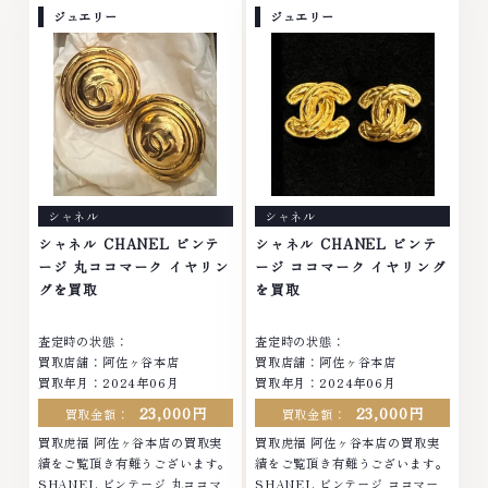
No.1へ挑戦金 プラチナ ダイヤモ
ナ ダイヤモンド ブランド品 ブラ
ジュエリー
ジュエリー
ンド ブランド品 ブランド衣類 お
ンド衣類 お酒買取りのことな
酒買取りのことなら、お任せくだ
ら、お任せください。なかでも
さい。なかでも金・プラチナ等の
金・プラチナ等のアクセサリー・
アクセサリー・貴金属・宝石・ダ
貴金属・宝石・ダイヤモンド・ジ
イヤモンド・ジュエリーや ブラ
ュエリーや ブランド品・時計等
ンド品・時計等は特に自信を持っ
は特に自信を持って、高額査定を
て、高額査定を実現しておりま
実現しております。 古くて使わ
す。 古くて使わなくなってしま
なくなってしまったアクセサリ
ったアクセサリー、動かなくなっ
ー、動かなくなってしまった腕時
シャネル
シャネル
てしまった腕時計、多くのお品物
計、多くのお品物の高価買取りを
の高価買取りを実現しており、他
実現しており、他店ではお値段の
シャネル CHANEL ビンテ
シャネル CHANEL ビンテ
店ではお値段の付かなかったお品
付かなかったお品物でも、一点一
ージ 丸ココマーク イヤリン
ージ ココマーク イヤリング
物でも、一点一点丁寧に無料で査
点丁寧に無料で査定します。お気
グを買取
を買取
定します。お気軽にご連絡くださ
軽にご連絡ください。TEL:
い。TEL: 0120-959-764営業
0120-959-764営業時間: 10:00
査定時の状態：
査定時の状態：
時間: 10:00～19:00定休日: 年中
～19:00定休日: 年中無休
買取店舗：阿佐ヶ谷本店
買取店舗：阿佐ヶ谷本店
無休
買取年月：2024年06月
買取年月：2024年06月
23,000円
23,000円
買取金額：
買取金額：
買取虎福 阿佐ヶ谷本店の買取実
買取虎福 阿佐ヶ谷本店の買取実
績をご覧頂き有難うございます。
績をご覧頂き有難うございます。
SHANEL ビンテージ 丸ココマ
SHANEL ビンテージ ココマー