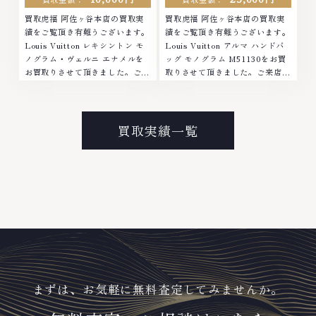
買取虎福 阿佐ヶ谷本店の買取実
買取虎福 阿佐ヶ谷本店の買取実
績をご覧頂き有難うございます。
績をご覧頂き有難うございます。
Louis Vuitton レキシントン モ
Louis Vuitton アルマ ハンドバ
ノグラム・ヴェルニ エナメルを
ッグ モノグラム M51130をお買
お買取りさせて頂きました。ご来
取りさせて頂きました。ご来店あ
店ありがとうございました。■地
りがとうございました。■地域買
域買取No.1へ挑戦金 プラチナ ダ
取No.1へ挑戦金 プラチナ ダイヤ
イヤモンド ブランド品 ブランド
モンド ブランド品 ブランド衣類
衣類 お酒買取りのことなら、お
お酒買取りのことなら、お任せく
買取実績一覧
任せください。なかでも金・プラ
ださい。なかでも金・プラチナ等
チナ等のアクセサリー・貴金属・
のアクセサリー・貴金属・宝石・
宝石・ダイヤモンド・ジュエリー
ダイヤモンド・ジュエリーや ブ
や ブランド品・時計等は特に自
ランド品・時計等は特に自信を持
信を持って、高額査定を実現して
って、高額査定を実現しておりま
おります。 古くて使わなくなっ
す。 古くて使わなくなってしま
てしまったアクセサリー、動かな
ったアクセサリー、動かなくなっ
くなってしまった腕時計、多くの
てしまった腕時計、多くのお品物
お品物の高価買取りを実現してお
の高価買取りを実現しており、他
り、他店ではお値段の付かなかっ
店ではお値段の付かなかったお品
たお品物でも、一点一点丁寧に無
物でも、一点一点丁寧に無料で査
料で査定します。お気軽にご連絡
定します。お気軽にご連絡くださ
まずは、お気軽に無料査定してみませんか。
ください。TEL: 0120-959-
い。TEL: 0120-959-764営業
764営業時間: 10:00～19:00定
時間: 10:00～19:00定休日: 年中