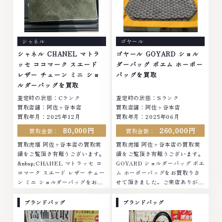
シャネル
ゴヤール
シャネル CHANEL マトラ
ゴヤール GOYARD ショル
ッセ ココマーク スエード
ダーバッグ ボエム ホーボー
レザー チェーン ミニ ショ
バッグを買取
ルダーバッグを買取
査定時の状態：Cランク
査定時の状態：Sランク
買取店舗：阿佐ヶ谷本店
買取店舗：阿佐ヶ谷本店
買取年月：2025年12月
買取年月：2025年06月
80,000円
260,000円
買取金額：
買取金額：
買取虎福 阿佐ヶ谷本店の買取実
買取虎福 阿佐ヶ谷本店の買取実
績をご覧頂き有難うございます。
績をご覧頂き有難うございます。
&nbsp;CHANEL マトラッセ コ
GOYARD ショルダーバッグ ボエ
コマーク スエード レザー チェー
ム ホーボーバッグをお買取りさ
ン ミニ ショルダーバッグをお買
せて頂きました。ご来店ありがと
取りさせて頂きました。ご来店あ
うございました。■地域買取
りがとうございました。■地域買
No.1へ挑戦金 プラチナ ダイヤモ
ブランドバッグ
ブランドバッグ
取No.1へ挑戦金 プラチナ ダイヤ
ンド ブランド品 ブランド衣類 お
モンド ブランド品 ブランド衣類
酒買取りのことなら、お任せくだ