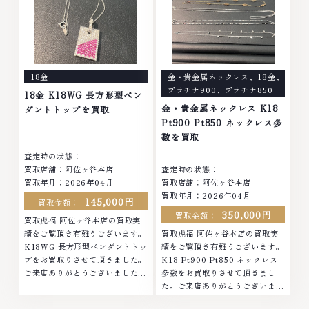
貴金属・宝石・ダイヤモンド・ジ
石・ダイヤモンド・ジュエリーや
ュエリーや ブランド品・時計等
ブランド品・時計等は特に自信を
は特に自信を持って、高額査定を
持って、高額査定を実現しており
実現しております。 古くて使わ
ます。 古くて使わなくなってし
なくなってしまったアクセサリ
まったアクセサリー、動かなくな
ー、動かなくなってしまった腕時
ってしまった腕時計、多くのお品
18金
金・貴金属ネックレス
、
18金
、
計、多くのお品物の高価買取りを
物の高価買取りを実現しており、
プラチナ900
、
プラチナ850
実現しており、他店ではお値段の
他店ではお値段の付かなかったお
18金 K18WG 長方形型ペン
付かなかったお品物でも、一点一
品物でも、一点一点丁寧に無料で
金・貴金属ネックレス K18
ダントトップを買取
点丁寧に無料で査定します。お気
査定します。お気軽にご連絡くだ
Pt900 Pt850 ネックレス多
軽にご連絡ください。TEL:
さい。TEL: 0120-959-764営
数を買取
0120-959-764営業時間: 10:00
業時間: 10:00～19:00定休日: 年
査定時の状態：
～19:00定休日: 年中無休
中無休
買取店舗：阿佐ヶ谷本店
査定時の状態：
買取年月：2026年04月
買取店舗：阿佐ヶ谷本店
買取年月：2026年04月
145,000円
買取金額：
350,000円
買取金額：
買取虎福 阿佐ヶ谷本店の買取実
績をご覧頂き有難うございます。
買取虎福 阿佐ヶ谷本店の買取実
K18WG 長方形型ペンダントトッ
績をご覧頂き有難うございます。
プをお買取りさせて頂きました。
K18 Pt900 Pt850 ネックレス
ご来店ありがとうございました。
多数をお買取りさせて頂きまし
■地域買取No.1へ挑戦金 プラチ
た。ご来店ありがとうございまし
ナ ダイヤモンド ブランド品 ブラ
た。■地域買取No.1へ挑戦金 プ