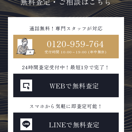
無料査定・ご相談はこちら
休日: 年中無休
無休
通話無料！専門スタッフが対応
0120-959-764
受付時間 10:00～19:00 (年中無休)
24時間査定受付中！最短1分で完了！
WEBで無料査定
スマホから気軽に即査定可能！
LINEで無料査定