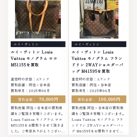
お酒買取りのことなら、お任せく
さい。なかでも金・プラチナ等の
ださいなかでも金・プラチナ等の
アクセサリー・貴金属・宝石・ダ
アクセサリー・貴金属・宝石・ダ
イヤモンド・ジュエリーや ブラ
イヤモンド・ジュエリーや ブラ
ンド品・時計等は特に自信を持っ
ンド品・時計等は特に自信を持っ
て、高額査定を実現しておりま
て、高額査定を実現しておりま
す。 古くて使わなくなってしま
す。 古くて使わなくなってしま
ったアクセサリー、動かなくなっ
ルイ・ヴィトン
ルイ・ヴィトン
ったアクセサリー、動かなくなっ
てしまった腕時計、多くのお品物
てしまった腕時計、多くのお品物
の高価買取りを実現しており、他
ルイ・ヴィトン Louis
ルイ・ヴィトン Louis
の高価買取りを実現しており、他
店ではお値段の付かなかったお品
Vuitton モノグラム ロコ
Vuitton モノグラム フラン
店ではお値段の付かなかったお品
物でも、一点一点丁寧に無料で査
M51155を買取
ドリン 2WAYショルダーバ
物でも、一点一点丁寧に無料で査
定します。お気軽にご連絡くださ
ッグ M41595を買取
定します。お気軽にご連絡くださ
い。TEL: 0120-959-764営業
査定時の状態：Aランク
査定時の状態：Aランク
い。TEL: 0120-959-764営業
時間: 10:00～19:00定休日: 年中
買取店舗：阿佐ヶ谷本店
買取店舗：阿佐ヶ谷本店
時間: 10:00～19:00定休日: 年中
無休
買取年月：2025年06月
買取年月：2025年06月
無休
70,000円
100,000円
買取金額：
買取金額：
買取虎福 阿佐ヶ谷本店の買取実
買取虎福 阿佐ヶ谷本店の買取実
績をご覧頂き有難うございます。
績をご覧頂き有難うございます。
Louis Vuitton モノグラム ロコ
Louis Vuitton モノグラム フラ
M51155をお買取りさせて頂きま
ンドリン 2WAYショルダーバッ
した。ご来店ありがとうございま
グ M41595をお買取りさせて頂
した。■地域買取No.1へ挑戦金
きました。ご来店ありがとうござ