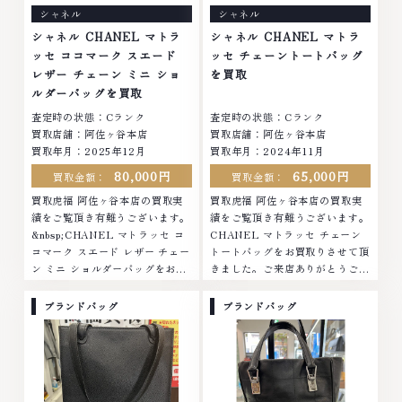
シャネル
シャネル
シャネル CHANEL マトラ
シャネル CHANEL マトラ
ッセ ココマーク スエード
ッセ チェーントートバッグ
レザー チェーン ミニ ショ
を買取
ルダーバッグを買取
査定時の状態：Cランク
査定時の状態：Cランク
買取店舗：阿佐ヶ谷本店
買取店舗：阿佐ヶ谷本店
買取年月：2025年12月
買取年月：2024年11月
80,000円
65,000円
買取金額：
買取金額：
買取虎福 阿佐ヶ谷本店の買取実
買取虎福 阿佐ヶ谷本店の買取実
績をご覧頂き有難うございます。
績をご覧頂き有難うございます。
&nbsp;CHANEL マトラッセ コ
CHANEL マトラッセ チェーン
コマーク スエード レザー チェー
トートバッグをお買取りさせて頂
ン ミニ ショルダーバッグをお買
きました。ご来店ありがとうござ
取りさせて頂きました。ご来店あ
いました。■地域買取No.1へ挑
りがとうございました。■地域買
戦金 プラチナ ダイヤモンド ブラ
ブランドバッグ
ブランドバッグ
取No.1へ挑戦金 プラチナ ダイヤ
ンド品 ブランド衣類 お酒買取り
モンド ブランド品 ブランド衣類
のことなら、お任せください。な
お酒買取りのことなら、お任せく
かでも金・プラチナ等のアクセサ
ださいなかでも金・プラチナ等の
リー・貴金属・宝石・ダイヤモン
アクセサリー・貴金属・宝石・ダ
ド・ジュエリーや ブランド品・