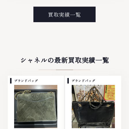
ンド衣類 お酒買取りのことな
ラチナ ダイヤモンド ブランド品
ら、お任せくださいなかでも金・
ブランド衣類 お酒買取りのこと
プラチナ等のアクセサリー・貴金
なら、お任せくださいなかでも
買取実績一覧
属・宝石・ダイヤモンド・ジュエ
金・プラチナ等のアクセサリー・
リーや ブランド品・時計等は特
貴金属・宝石・ダイヤモンド・ジ
に自信を持って、高額査定を実現
ュエリーや ブランド品・時計等
しております。 古くて使わなく
は特に自信を持って、高額査定を
なってしまったアクセサリー、動
実現しております。 古くて使わ
かなくなってしまった腕時計、多
なくなってしまったアクセサリ
くのお品物の高価買取りを実現し
ー、動かなくなってしまった腕時
ており、他店ではお値段の付かな
計、多くのお品物の高価買取りを
シャネルの最新買取実績一覧
かったお品物でも、一点一点丁寧
実現しており、他店ではお値段の
に無料で査定します。お気軽にご
付かなかったお品物でも、一点一
連絡ください。TEL: 0120-
点丁寧に無料で査定します。お気
959-764営業時間: 10:00～
軽にご連絡ください。TEL:
ブランドバッグ
ブランドバッグ
19:00定休日: 年中無休
0120-959-764営業時間: 10:00
～19:00定休日: 年中無休