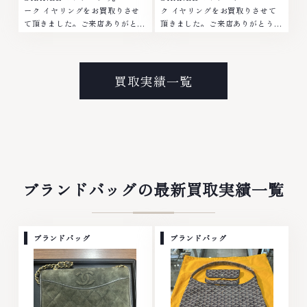
ーク イヤリングをお買取りさせ
ク イヤリングをお買取りさせて
て頂きました。ご来店ありがとう
頂きました。ご来店ありがとうご
ございました。■地域買取No.1
ざいました。■地域買取No.1へ
へ挑戦金 プラチナ ダイヤモンド
挑戦金 プラチナ ダイヤモンド ブ
ブランド品 ブランド衣類 お酒買
ランド品 ブランド衣類 お酒買取
取りのことなら、お任せくださ
りのことなら、お任せください。
買取実績一覧
い。なかでも金・プラチナ等のア
なかでも金・プラチナ等のアクセ
クセサリー・貴金属・宝石・ダイ
サリー・貴金属・宝石・ダイヤモ
ヤモンド・ジュエリーや ブラン
ンド・ジュエリーや ブランド
ド品・時計等は特に自信を持っ
品・時計等は特に自信を持って、
て、高額査定を実現しておりま
高額査定を実現しております。
す。 古くて使わなくなってしま
古くて使わなくなってしまったア
ったアクセサリー、動かなくなっ
クセサリー、動かなくなってしま
てしまった腕時計、多くのお品物
った腕時計、多くのお品物の高価
ブランドバッグの最新買取実績一覧
の高価買取りを実現しており、他
買取りを実現しており、他店では
店ではお値段の付かなかったお品
お値段の付かなかったお品物で
物でも、一点一点丁寧に無料で査
も、一点一点丁寧に無料で査定し
定します。お気軽にご連絡くださ
ます。お気軽にご連絡ください。
ブランドバッグ
ブランドバッグ
い。TEL: 0120-959-764営業
TEL: 0120-959-764営業時間:
時間: 10:00～19:00定休日: 年中
10:00～19:00定休日: 年中無休
無休