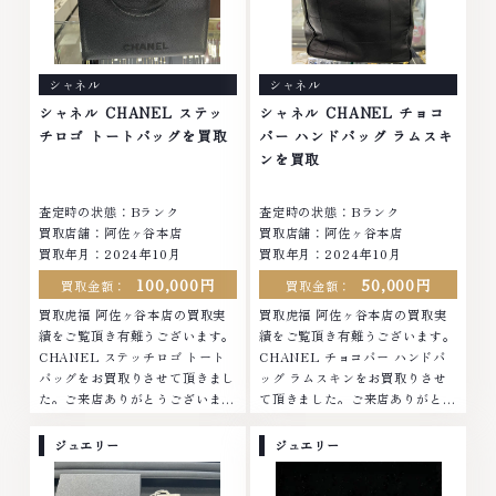
イヤモンド・ジュエリーや ブラ
時計等は特に自信を持って、高額
ンド品・時計等は特に自信を持っ
査定を実現しております。 古く
て、高額査定を実現しておりま
て使わなくなってしまったアクセ
す。 古くて使わなくなってしま
サリー、動かなくなってしまった
シャネル
シャネル
ったアクセサリー、動かなくなっ
腕時計、多くのお品物の高価買取
てしまった腕時計、多くのお品物
りを実現しており、他店ではお値
シャネル CHANEL ステッ
シャネル CHANEL チョコ
の高価買取りを実現しており、他
段の付かなかったお品物でも、一
チロゴ トートバッグを買取
バー ハンドバッグ ラムスキ
店ではお値段の付かなかったお品
点一点丁寧に無料で査定します。
ンを買取
物でも、一点一点丁寧に無料で査
お気軽にご連絡ください。TEL:
定します。お気軽にご連絡くださ
0120-959-764営業時間: 10:00
査定時の状態：Bランク
査定時の状態：Bランク
い。TEL: 0120-959-764営業
～19:00定休日: 年中無休
買取店舗：阿佐ヶ谷本店
買取店舗：阿佐ヶ谷本店
時間: 10:00～19:00定休日: 年中
買取年月：2024年10月
買取年月：2024年10月
無休
100,000円
50,000円
買取金額：
買取金額：
買取虎福 阿佐ヶ谷本店の買取実
買取虎福 阿佐ヶ谷本店の買取実
績をご覧頂き有難うございます。
績をご覧頂き有難うございます。
CHANEL ステッチロゴ トート
CHANEL チョコバー ハンドバ
バッグをお買取りさせて頂きまし
ッグ ラムスキンをお買取りさせ
た。ご来店ありがとうございまし
て頂きました。ご来店ありがとう
た。■地域買取No.1へ挑戦金 プ
ございました。■地域買取No.1
ラチナ ダイヤモンド ブランド品
へ挑戦金 プラチナ ダイヤモンド
ジュエリー
ジュエリー
ブランド衣類 お酒買取りのこと
ブランド品 ブランド衣類 お酒買
なら、お任せください。なかでも
取りのことなら、お任せくださ