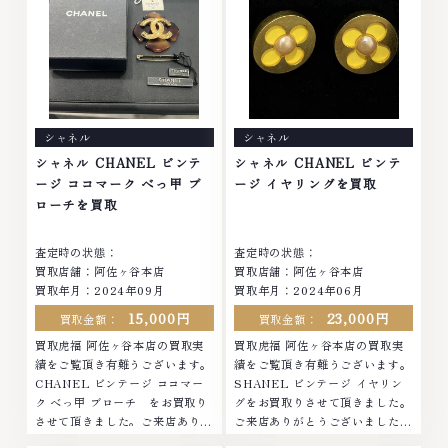
金・プラチナ等のアクセサリー・
い。なかでも金・プラチナ等のア
貴金属・宝石・ダイヤモンド・ジ
クセサリー・貴金属・宝石・ダイ
ュエリーや ブランド品・時計等
ヤモンド・ジュエリーや ブラン
は特に自信を持って、高額査定を
ド品・時計等は特に自信を持っ
実現しております。 古くて使わ
て、高額査定を実現しておりま
なくなってしまったアクセサリ
す。 古くて使わなくなってしま
ー、動かなくなってしまった腕時
ったアクセサリー、動かなくなっ
シャネル
シャネル
計、多くのお品物の高価買取りを
てしまった腕時計、多くのお品物
実現しており、他店ではお値段の
の高価買取りを実現しており、他
シャネル CHANEL ビンテ
シャネル CHANEL ビンテ
付かなかったお品物でも、一点一
店ではお値段の付かなかったお品
ージ ココマーク べっ甲 ブ
ージ イヤリングを買取
点丁寧に無料で査定します。お気
物でも、一点一点丁寧に無料で査
ローチを買取
軽にご連絡ください。TEL:
定します。お気軽にご連絡くださ
0120-959-764営業時間: 10:00
い。TEL: 0120-959-764営業
査定時の状態：
査定時の状態：
～19:00定休日: 年中無休
時間: 10:00～19:00定休日: 年中
買取店舗：阿佐ヶ谷本店
買取店舗：阿佐ヶ谷本店
無休
買取年月：2024年09月
買取年月：2024年06月
15,000円
23,000円
買取金額：
買取金額：
買取虎福 阿佐ヶ谷本店の買取実
買取虎福 阿佐ヶ谷本店の買取実
績をご覧頂き有難うございます。
績をご覧頂き有難うございます。
CHANEL ビンテージ ココマー
SHANEL ビンテージ イヤリン
ク べっ甲 ブローチ をお買取り
グをお買取りさせて頂きました。
させて頂きました。ご来店ありが
ご来店ありがとうございました。
とうございました。■地域買取
■地域買取No.1へ挑戦金 プラチ