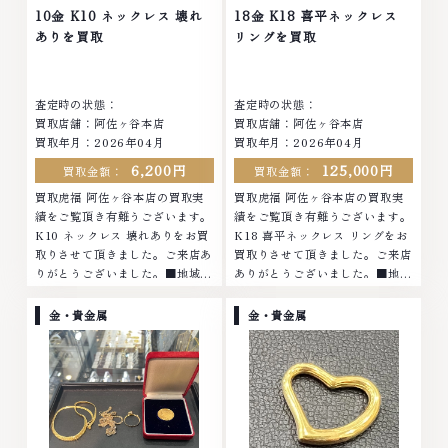
他店ではお値段の付かなかったお
品物でも、一点一点丁寧に無料で
10金 K10 ネックレス 壊れ
18金 K18 喜平ネックレス
品物でも、一点一点丁寧に無料で
査定します。お気軽にご連絡くだ
ありを買取
リングを買取
査定します。お気軽にご連絡くだ
さい。TEL: 0120-959-764営
さい。TEL: 0120-959-764営
業時間: 10:00～19:00定休日: 年
業時間: 10:00～19:00定休日: 年
中無休
査定時の状態：
査定時の状態：
中無休
買取店舗：阿佐ヶ谷本店
買取店舗：阿佐ヶ谷本店
買取年月：2026年04月
買取年月：2026年04月
6,200円
125,000円
買取金額：
買取金額：
買取虎福 阿佐ヶ谷本店の買取実
買取虎福 阿佐ヶ谷本店の買取実
績をご覧頂き有難うございます。
績をご覧頂き有難うございます。
K10 ネックレス 壊れありをお買
K18 喜平ネックレス リングをお
取りさせて頂きました。ご来店あ
買取りさせて頂きました。ご来店
りがとうございました。■地域買
ありがとうございました。■地域
取No.1へ挑戦金 プラチナ ダイヤ
買取No.1へ挑戦金 プラチナ ダイ
モンド ブランド品 ブランド衣類
ヤモンド ブランド品 ブランド衣
金・貴金属
金・貴金属
お酒買取りのことなら、お任せく
類 お酒買取りのことなら、お任
ださいなかでも金・プラチナ等の
せくださいなかでも金・プラチナ
アクセサリー・貴金属・宝石・ダ
等のアクセサリー・貴金属・宝
イヤモンド・ジュエリーや ブラ
石・ダイヤモンド・ジュエリーや
ンド品・時計等は特に自信を持っ
ブランド品・時計等は特に自信を
て、高額査定を実現しておりま
持って、高額査定を実現しており
す。 古くて使わなくなってしま
ます。 古くて使わなくなってし