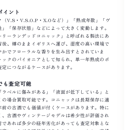
ポイント
V.S・V.S.O.P・X.Oなど）」「熟成年数」「ヴ
性」「保存状態」などによって大きく変動します。
ーリーランデッドコニャック」と呼ばれる製法にあ
留後、樽のままイギリスへ運び、湿度の高い環境で
やかでフローラルな香りを生み出すとされていま
ャックのパイオニアとして知られ、単一年熟成のボ
査定につながるケースがあります。
でも査定可能
「ラベルに傷みがある」「液面が低下している」と
くの場合買取可能です。コニャックは長期保存に適
年前の古酒でも価値が付くケースがあります。特に
く、古酒やヴィンテージモデルは希少性が評価され
封であれば多少の経年劣化があっても査定対象とな