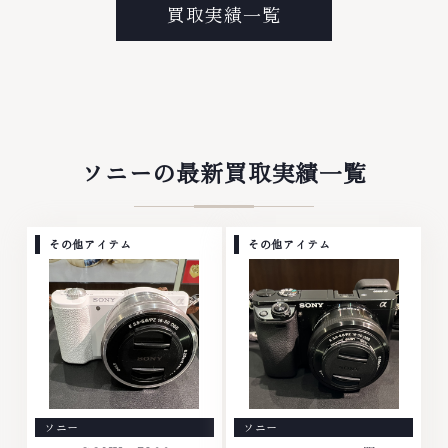
プラチナ等のアクセサリー・貴金
なら、お任せくださいなかでも
買取実績一覧
属・宝石・ダイヤモンド・ジュエ
金・プラチナ等のアクセサリー・
リーや ブランド品・時計等は特
貴金属・宝石・ダイヤモンド・ジ
に自信を持って、高額査定を実現
ュエリーや ブランド品・時計等
しております。 古くて使わなく
は特に自信を持って、高額査定を
なってしまったアクセサリー、動
実現しております。 古くて使わ
かなくなってしまった腕時計、多
なくなってしまったアクセサリ
くのお品物の高価買取りを実現し
ー、動かなくなってしまった腕時
ており、他店ではお値段の付かな
計、多くのお品物の高価買取りを
ソニーの最新買取実績一覧
かったお品物でも、一点一点丁寧
実現しており、他店ではお値段の
に無料で査定します。お気軽にご
付かなかったお品物でも、一点一
連絡ください。TEL: 0120-
点丁寧に無料で査定します。お気
959-764営業時間: 10:00～
軽にご連絡ください。TEL:
その他アイテム
その他アイテム
19:00定休日: 年中無休
0120-959-764営業時間: 10:00
～19:00定休日: 年中無休
ソニー
ソニー