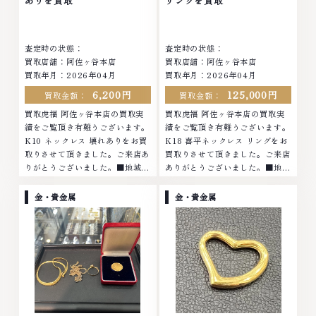
ありを買取
リングを買取
査定します。お気軽にご連絡くだ
さい。TEL: 0120-959-764営
さい。TEL: 0120-959-764営
業時間: 10:00～19:00定休日: 年
業時間: 10:00～19:00定休日: 年
中無休
査定時の状態：
査定時の状態：
中無休
買取店舗：阿佐ヶ谷本店
買取店舗：阿佐ヶ谷本店
買取年月：2026年04月
買取年月：2026年04月
6,200円
125,000円
買取金額：
買取金額：
買取虎福 阿佐ヶ谷本店の買取実
買取虎福 阿佐ヶ谷本店の買取実
績をご覧頂き有難うございます。
績をご覧頂き有難うございます。
K10 ネックレス 壊れありをお買
K18 喜平ネックレス リングをお
取りさせて頂きました。ご来店あ
買取りさせて頂きました。ご来店
りがとうございました。■地域買
ありがとうございました。■地域
取No.1へ挑戦金 プラチナ ダイヤ
買取No.1へ挑戦金 プラチナ ダイ
モンド ブランド品 ブランド衣類
ヤモンド ブランド品 ブランド衣
金・貴金属
金・貴金属
お酒買取りのことなら、お任せく
類 お酒買取りのことなら、お任
ださいなかでも金・プラチナ等の
せくださいなかでも金・プラチナ
アクセサリー・貴金属・宝石・ダ
等のアクセサリー・貴金属・宝
イヤモンド・ジュエリーや ブラ
石・ダイヤモンド・ジュエリーや
ンド品・時計等は特に自信を持っ
ブランド品・時計等は特に自信を
て、高額査定を実現しておりま
持って、高額査定を実現しており
す。 古くて使わなくなってしま
ます。 古くて使わなくなってし
ったアクセサリー、動かなくなっ
まったアクセサリー、動かなくな
てしまった腕時計、多くのお品物
ってしまった腕時計、多くのお品