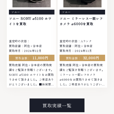
す。 古くて使わなくなってしま
て使わなくなってしまったアクセ
ったアクセサリー、動かなくなっ
サリー、動かなくなってしまった
ソニー
ソニー
てしまった腕時計、多くのお品物
腕時計、多くのお品物の高価買取
の高価買取りを実現しており、他
りを実現しており、他店ではお値
ソニー SONY α5100 ホワ
ソニー ミラーレス一眼レフ
店ではお値段の付かなかったお品
段の付かなかったお品物でも、一
イトを買取
カメラ α6000を買取
物でも、一点一点丁寧に無料で査
点一点丁寧に無料で査定します。
定します。お気軽にご連絡くださ
お気軽にご連絡ください。TEL:
い。TEL: 0120-959-764営業
0120-959-764営業時間: 10:00
査定時の状態：
査定時の状態：Aランク
時間: 10:00～19:00定休日: 年中
～19:00定休日: 年中無休
買取店舗：阿佐ヶ谷本店
買取店舗：阿佐ヶ谷本店
無休
買取年月：2024年12月
買取年月：2024年11月
11,000円
32,000円
買取金額：
買取金額：
買取虎福 阿佐ヶ谷本店の買取実
買取虎福 阿佐ヶ谷本店の買取実
績をご覧頂き有難うございます。
績をご覧頂き有難うございます。
SONY α5100 ホワイトをお買取
ミラーレス一眼レフカメラ
りさせて頂きました。ご来店あり
α6000をお買取りさせて頂きま
がとうございました。■地域買取
した。ご来店ありがとうございま
No.1へ挑戦金 プラチナ ダイヤモ
した。■地域買取No.1へ挑戦金
ンド ブランド品 ブランド衣類 お
プラチナ ダイヤモンド ブランド
酒買取りのことなら、お任せくだ
品 ブランド衣類 お酒買取りのこ
さい。なかでも金・プラチナ等の
となら、お任せください。なかで
買取実績一覧
アクセサリー・貴金属・宝石・ダ
も金・プラチナ等のアクセサリ
イヤモンド・ジュエリーや ブラ
ー・貴金属・宝石・ダイヤモン