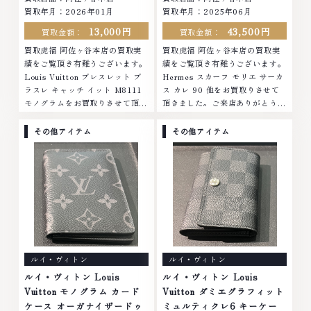
買取年月：2026年01月
買取年月：2025年06月
13,000円
43,500円
買取金額：
買取金額：
買取虎福 阿佐ヶ谷本店の買取実
買取虎福 阿佐ヶ谷本店の買取実
績をご覧頂き有難うございます。
績をご覧頂き有難うございます。
Louis Vuitton ブレスレット ブ
Hermes スカーフ モリエ サーカ
ラスレ キャッチ イット M8111
ス カレ 90 他をお買取りさせて
モノグラムをお買取りさせて頂き
頂きました。ご来店ありがとうご
ました。ご来店ありがとうござい
ざいました。■地域買取No.1へ
ました。■地域買取No.1へ挑戦
挑戦金 プラチナ ダイヤモンド ブ
その他アイテム
その他アイテム
金 プラチナ ダイヤモンド ブラン
ランド品 ブランド衣類 お酒買取
ド品 ブランド衣類 お酒買取りの
りのことなら、お任せください。
ことなら、お任せくださいなかで
なかでも金・プラチナ等のアクセ
も金・プラチナ等のアクセサリ
サリー・貴金属・宝石・ダイヤモ
ー・貴金属・宝石・ダイヤモン
ンド・ジュエリーや ブランド
ド・ジュエリーや ブランド品・
品・時計等は特に自信を持って、
時計等は特に自信を持って、高額
高額査定を実現しております。
査定を実現しております。 古く
古くて使わなくなってしまったア
て使わなくなってしまったアクセ
クセサリー、動かなくなってしま
ルイ・ヴィトン
ルイ・ヴィトン
サリー、動かなくなってしまった
った腕時計、多くのお品物の高価
腕時計、多くのお品物の高価買取
買取りを実現しており、他店では
ルイ・ヴィトン Louis
ルイ・ヴィトン Louis
りを実現しており、他店ではお値
お値段の付かなかったお品物で
Vuitton モノグラム カード
Vuitton ダミエグラフィット
段の付かなかったお品物でも、一
も、一点一点丁寧に無料で査定し
ケース オーガナイザードゥ
ミュルティクレ6 キーケー