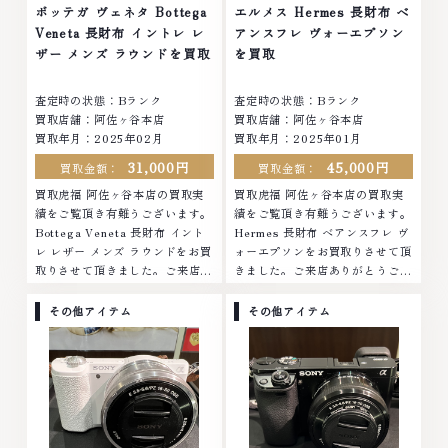
てしまった腕時計、多くのお品物
腕時計、多くのお品物の高価買取
ボッテガ ヴェネタ Bottega
エルメス Hermes 長財布 ベ
の高価買取りを実現しており、他
りを実現しており、他店ではお値
Veneta 長財布 イントレ レ
アンスフレ ヴォーエプソン
店ではお値段の付かなかったお品
段の付かなかったお品物でも、一
ザー メンズ ラウンドを買取
を買取
物でも、一点一点丁寧に無料で査
点一点丁寧に無料で査定します。
定します。お気軽にご連絡くださ
お気軽にご連絡ください。TEL:
査定時の状態：Bランク
査定時の状態：Bランク
い。TEL: 0120-959-764営業
0120-959-764営業時間: 10:00
買取店舗：阿佐ヶ谷本店
買取店舗：阿佐ヶ谷本店
時間: 10:00～19:00定休日: 年中
～19:00定休日: 年中無休
買取年月：2025年02月
買取年月：2025年01月
無休
31,000円
45,000円
買取金額：
買取金額：
買取虎福 阿佐ヶ谷本店の買取実
買取虎福 阿佐ヶ谷本店の買取実
績をご覧頂き有難うございます。
績をご覧頂き有難うございます。
Bottega Veneta 長財布 イント
Hermes 長財布 ベアンスフレ ヴ
レ レザー メンズ ラウンドをお買
ォーエプソンをお買取りさせて頂
取りさせて頂きました。ご来店あ
きました。ご来店ありがとうござ
りがとうございました。■地域買
いました。■地域買取No.1へ挑
取No.1へ挑戦金 プラチナ ダイヤ
戦金 プラチナ ダイヤモンド ブラ
その他アイテム
その他アイテム
モンド ブランド品 ブランド衣類
ンド品 ブランド衣類 お酒買取り
お酒買取りのことなら、お任せく
のことなら、お任せください。な
ださい。なかでも金・プラチナ等
かでも金・プラチナ等のアクセサ
のアクセサリー・貴金属・宝石・
リー・貴金属・宝石・ダイヤモン
ダイヤモンド・ジュエリーや ブ
ド・ジュエリーや ブランド品・
ランド品・時計等は特に自信を持
時計等は特に自信を持って、高額
って、高額査定を実現しておりま
査定を実現しております。 古く