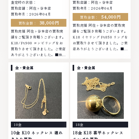
査定時の状態：
買取店舗：阿佐ヶ谷本店
買取店舗：阿佐ヶ谷本店
買取年月：2026年04月
買取年月：2026年04月
54,000円
買取金額：
38,000円
買取金額：
買取虎福 阿佐ヶ谷本店の買取実
買取虎福 阿佐ヶ谷本店の買取実
績をご覧頂き有難うございます。
績をご覧頂き有難うございます。
K18 イヤリング Pt850 リングを
K18/Pt900 コンビリングをお
お買取りさせて頂きました。ご来
買取りさせて頂きました。ご来店
店ありがとうございました。■地
ありがとうございました。■地域
域買取No.1へ挑戦金 プラチナ ダ
買取No.1へ挑戦金 プラチナ ダイ
イヤモンド ブランド品 ブランド
ヤモンド ブランド品 ブランド衣
衣類 お酒買取りのことなら、お
金・貴金属
金・貴金属
類 お酒買取りのことなら、お任
任せくださいなかでも金・プラチ
せくださいなかでも金・プラチナ
ナ等のアクセサリー・貴金属・宝
等のアクセサリー・貴金属・宝
石・ダイヤモンド・ジュエリーや
石・ダイヤモンド・ジュエリーや
ブランド品・時計等は特に自信を
ブランド品・時計等は特に自信を
持って、高額査定を実現しており
持って、高額査定を実現しており
ます。 古くて使わなくなってし
ます。 古くて使わなくなってし
まったアクセサリー、動かなくな
まったアクセサリー、動かなくな
ってしまった腕時計、多くのお品
ってしまった腕時計、多くのお品
物の高価買取りを実現しており、
10金
18金
物の高価買取りを実現しており、
他店ではお値段の付かなかったお
他店ではお値段の付かなかったお
品物でも、一点一点丁寧に無料で
10金 K10 ネックレス 壊れ
18金 K18 喜平ネックレス
品物でも、一点一点丁寧に無料で
査定します。お気軽にご連絡くだ