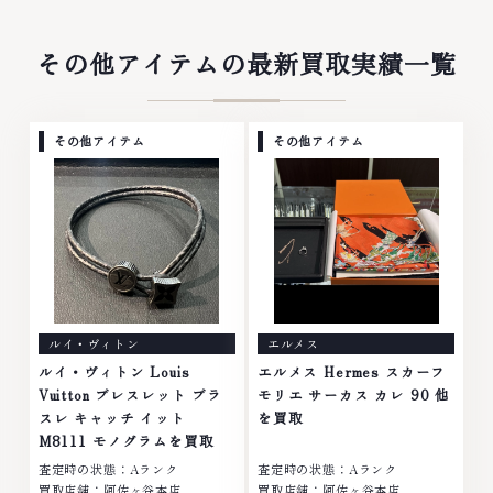
ったアクセサリー、動かなくなっ
て使わなくなってしまったアクセ
てしまった腕時計、多くのお品物
サリー、動かなくなってしまった
の高価買取りを実現しており、他
腕時計、多くのお品物の高価買取
その他アイテムの最新買取実績一覧
店ではお値段の付かなかったお品
りを実現しており、他店ではお値
物でも、一点一点丁寧に無料で査
段の付かなかったお品物でも、一
定します。お気軽にご連絡くださ
点一点丁寧に無料で査定します。
い。TEL: 0120-959-764営業
お気軽にご連絡ください。TEL:
その他アイテム
その他アイテム
時間: 10:00～19:00定休日: 年中
0120-959-764営業時間: 10:00
無休
～19:00定休日: 年中無休
ルイ・ヴィトン
エルメス
ルイ・ヴィトン Louis
エルメス Hermes スカーフ
Vuitton ブレスレット ブラ
モリエ サーカス カレ 90 他
スレ キャッチ イット
を買取
M8111 モノグラムを買取
査定時の状態：Aランク
査定時の状態：Aランク
買取店舗：阿佐ヶ谷本店
買取店舗：阿佐ヶ谷本店