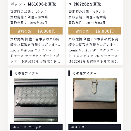
点一点丁寧に無料で査定します。
ます。お気軽にご連絡ください。
ポッシュ M61696を買取
ス N62262を買取
お気軽にご連絡ください。TEL:
TEL: 0120-959-764営業時間:
査定時の状態：Aランク
査定時の状態：Aランク
0120-959-764営業時間: 10:00
10:00～19:00定休日: 年中無休
買取店舗：阿佐ヶ谷本店
買取店舗：阿佐ヶ谷本店
～19:00定休日: 年中無休
買取年月：2025年03月
買取年月：2025年03月
19,000円
16,000円
買取金額：
買取金額：
買取虎福 阿佐ヶ谷本店の買取実
買取虎福 阿佐ヶ谷本店の買取実
績をご覧頂き有難うございます。
績をご覧頂き有難うございます。
Louis Vuitton モノグラム カー
Louis Vuitton ダミエグラフィッ
ドケース オーガナイザードゥポ
ト ミュルティクレ6 キーケース
ッシュ M61696をお買取りさせ
N62262をお買取りさせて頂きま
て頂きました。ご来店ありがとう
した。ご来店ありがとうございま
ございました。■地域買取No.1
した。■地域買取No.1へ挑戦金
その他アイテム
その他アイテム
へ挑戦金 プラチナ ダイヤモンド
プラチナ ダイヤモンド ブランド
ブランド品 ブランド衣類 お酒買
品 ブランド衣類 お酒買取りのこ
取りのことなら、お任せくださ
となら、お任せください。なかで
い。なかでも金・プラチナ等のア
も金・プラチナ等のアクセサリ
クセサリー・貴金属・宝石・ダイ
ー・貴金属・宝石・ダイヤモン
ヤモンド・ジュエリーや ブラン
ド・ジュエリーや ブランド品・
ド品・時計等は特に自信を持っ
時計等は特に自信を持って、高額
て、高額査定を実現しておりま
査定を実現しております。 古く
す。 古くて使わなくなってしま
て使わなくなってしまったアクセ
ボッテガ ヴェネタ
エルメス
ったアクセサリー、動かなくなっ
サリー、動かなくなってしまった