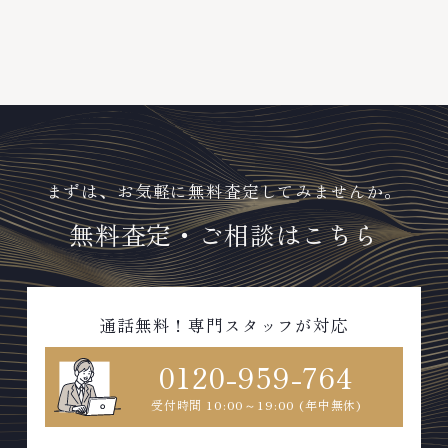
ンド品・時計等は特に自信を持っ
ド・ジュエリーや ブランド品・
て、高額査定を実現しておりま
時計等は特に自信を持って、高額
す。 古くて使わなくなってしま
査定を実現しております。 古く
ったアクセサリー、動かなくなっ
て使わなくなってしまったアクセ
てしまった腕時計、多くのお品物
サリー、動かなくなってしまった
の高価買取りを実現しており、他
腕時計、多くのお品物の高価買取
店ではお値段の付かなかったお品
りを実現しており、他店ではお値
物でも、一点一点丁寧に無料で査
段の付かなかったお品物でも、一
定します。お気軽にご連絡くださ
点一点丁寧に無料で査定します。
い。TEL: 0120-959-764営業
お気軽にご連絡ください。TEL:
まずは、お気軽に無料査定してみませんか。
時間: 10:00～19:00定休日: 年中
0120-959-764営業時間: 10:00
無料査定・ご相談はこちら
無休
～19:00定休日: 年中無休
通話無料！専門スタッフが対応
0120-959-764
受付時間 10:00～19:00 (年中無休)