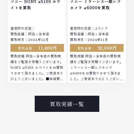
ソニー SONY α5100 ホワ
ソニー ミラーレス一眼レフ
イトを買取
カメラ α6000を買取
査定時の状態：
査定時の状態：Aランク
買取店舗：阿佐ヶ谷本店
買取店舗：阿佐ヶ谷本店
買取年月：2024年12月
買取年月：2024年11月
11,000円
32,000円
買取金額：
買取金額：
買取虎福 阿佐ヶ谷本店の買取実
買取虎福 阿佐ヶ谷本店の買取実
績をご覧頂き有難うございます。
績をご覧頂き有難うございます。
SONY α5100 ホワイトをお買取
ミラーレス一眼レフカメラ
りさせて頂きました。ご来店あり
α6000をお買取りさせて頂きま
がとうございました。■地域買取
した。ご来店ありがとうございま
No.1へ挑戦金 プラチナ ダイヤモ
した。■地域買取No.1へ挑戦金
ンド ブランド品 ブランド衣類 お
プラチナ ダイヤモンド ブランド
酒買取りのことなら、お任せくだ
品 ブランド衣類 お酒買取りのこ
さい。なかでも金・プラチナ等の
となら、お任せください。なかで
買取実績一覧
アクセサリー・貴金属・宝石・ダ
も金・プラチナ等のアクセサリ
イヤモンド・ジュエリーや ブラ
ー・貴金属・宝石・ダイヤモン
ンド品・時計等は特に自信を持っ
ド・ジュエリーや ブランド品・
て、高額査定を実現しておりま
時計等は特に自信を持って、高額
す。 古くて使わなくなってしま
査定を実現しております。 古く