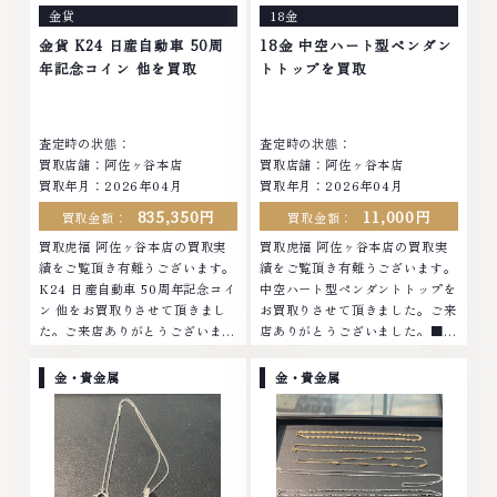
金貨
18金
の高価買取りを実現しており、他
物の高価買取りを実現しており、
店ではお値段の付かなかったお品
他店ではお値段の付かなかったお
金貨 K24 日産自動車 50周
18金 中空ハート型ペンダン
物でも、一点一点丁寧に無料で査
品物でも、一点一点丁寧に無料で
年記念コイン 他を買取
トトップを買取
定します。お気軽にご連絡くださ
査定します。お気軽にご連絡くだ
い。TEL: 0120-959-764営業
さい。TEL: 0120-959-764営
時間: 10:00～19:00定休日: 年中
業時間: 10:00～19:00定休日: 年
査定時の状態：
査定時の状態：
無休
中無休
買取店舗：阿佐ヶ谷本店
買取店舗：阿佐ヶ谷本店
買取年月：2026年04月
買取年月：2026年04月
835,350円
11,000円
買取金額：
買取金額：
買取虎福 阿佐ヶ谷本店の買取実
買取虎福 阿佐ヶ谷本店の買取実
績をご覧頂き有難うございます。
績をご覧頂き有難うございます。
K24 日産自動車 50周年記念コイ
中空ハート型ペンダントトップを
ン 他をお買取りさせて頂きまし
お買取りさせて頂きました。ご来
た。ご来店ありがとうございまし
店ありがとうございました。■地
た。■地域買取No.1へ挑戦金 プ
域買取No.1へ挑戦金 プラチナ ダ
ラチナ ダイヤモンド ブランド品
イヤモンド ブランド品 ブランド
金・貴金属
金・貴金属
ブランド衣類 お酒買取りのこと
衣類 お酒買取りのことなら、お
なら、お任せくださいなかでも
任せくださいなかでも金・プラチ
金・プラチナ等のアクセサリー・
ナ等のアクセサリー・貴金属・宝
貴金属・宝石・ダイヤモンド・ジ
石・ダイヤモンド・ジュエリーや
ュエリーや ブランド品・時計等
ブランド品・時計等は特に自信を