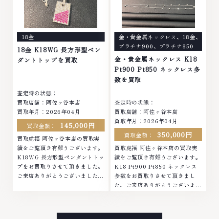
は特に自信を持って、高額査定を
持って、高額査定を実現しており
実現しております。 古くて使わ
ます。 古くて使わなくなってし
なくなってしまったアクセサリ
まったアクセサリー、動かなくな
ー、動かなくなってしまった腕時
ってしまった腕時計、多くのお品
18金
金・貴金属ネックレス
、
18金
、
計、多くのお品物の高価買取りを
物の高価買取りを実現しており、
プラチナ900
、
プラチナ850
実現しており、他店ではお値段の
他店ではお値段の付かなかったお
18金 K18WG 長方形型ペン
付かなかったお品物でも、一点一
品物でも、一点一点丁寧に無料で
金・貴金属ネックレス K18
ダントトップを買取
点丁寧に無料で査定します。お気
査定します。お気軽にご連絡くだ
Pt900 Pt850 ネックレス多
軽にご連絡ください。TEL:
さい。TEL: 0120-959-764営
数を買取
0120-959-764営業時間: 10:00
業時間: 10:00～19:00定休日: 年
査定時の状態：
～19:00定休日: 年中無休
中無休
買取店舗：阿佐ヶ谷本店
査定時の状態：
買取年月：2026年04月
買取店舗：阿佐ヶ谷本店
買取年月：2026年04月
145,000円
買取金額：
350,000円
買取金額：
買取虎福 阿佐ヶ谷本店の買取実
績をご覧頂き有難うございます。
買取虎福 阿佐ヶ谷本店の買取実
K18WG 長方形型ペンダントトッ
績をご覧頂き有難うございます。
プをお買取りさせて頂きました。
K18 Pt900 Pt850 ネックレス
ご来店ありがとうございました。
多数をお買取りさせて頂きまし
■地域買取No.1へ挑戦金 プラチ
た。ご来店ありがとうございまし
ナ ダイヤモンド ブランド品 ブラ
た。■地域買取No.1へ挑戦金 プ
ンド衣類 お酒買取りのことな
ラチナ ダイヤモンド ブランド品
ら、お任せくださいなかでも金・
ブランド衣類 お酒買取りのこと