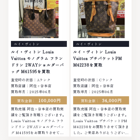
ことなら、お任せくださいなかで
も金・プラチナ等のアクセサリ
も金・プラチナ等のアクセサリ
ー・貴金属・宝石・ダイヤモン
ー・貴金属・宝石・ダイヤモン
ド・ジュエリーや ブランド品・
ド・ジュエリーや ブランド品・
時計等は特に自信を持って、高額
時計等は特に自信を持って、高額
査定を実現しております。 古く
査定を実現しております。 古く
て使わなくなってしまったアクセ
て使わなくなってしまったアクセ
サリー、動かなくなってしまった
ルイ・ヴィトン
ルイ・ヴィトン
サリー、動かなくなってしまった
腕時計、多くのお品物の高価買取
腕時計、多くのお品物の高価買取
りを実現しており、他店ではお値
ルイ・ヴィトン Louis
ルイ・ヴィトン Louis
りを実現しており、他店ではお値
段の付かなかったお品物でも、一
Vuitton モノグラム フラン
Vuitton プチバケットPM
段の付かなかったお品物でも、一
点一点丁寧に無料で査定します。
ドリン 2WAYショルダーバ
M42238を買取
点一点丁寧に無料で査定します。
お気軽にご連絡ください。TEL:
ッグ M41595を買取
お気軽にご連絡ください。TEL:
0120-959-764営業時間: 10:00
査定時の状態：Aランク
査定時の状態：Cランク
0120-959-764営業時間: 10:00
～19:00定休日: 年中無休
買取店舗：阿佐ヶ谷本店
買取店舗：阿佐ヶ谷本店
～19:00定休日: 年中無休
買取年月：2025年06月
買取年月：2025年06月
100,000円
34,000円
買取金額：
買取金額：
買取虎福 阿佐ヶ谷本店の買取実
買取虎福 阿佐ヶ谷本店の買取実
績をご覧頂き有難うございます。
績をご覧頂き有難うございます。
Louis Vuitton モノグラム フラ
Louis Vuitton プチバケットPM
ンドリン 2WAYショルダーバッ
M42238をお買取りさせて頂きま
グ M41595をお買取りさせて頂
した。ご来店ありがとうございま
きました。ご来店ありがとうござ
した。■地域買取No.1へ挑戦金