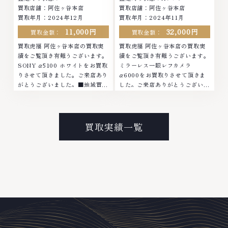
買取店舗：阿佐ヶ谷本店
買取店舗：阿佐ヶ谷本店
無休
買取年月：2024年12月
買取年月：2024年11月
11,000円
32,000円
買取金額：
買取金額：
買取虎福 阿佐ヶ谷本店の買取実
買取虎福 阿佐ヶ谷本店の買取実
績をご覧頂き有難うございます。
績をご覧頂き有難うございます。
SONY α5100 ホワイトをお買取
ミラーレス一眼レフカメラ
りさせて頂きました。ご来店あり
α6000をお買取りさせて頂きま
がとうございました。■地域買取
した。ご来店ありがとうございま
No.1へ挑戦金 プラチナ ダイヤモ
した。■地域買取No.1へ挑戦金
ンド ブランド品 ブランド衣類 お
プラチナ ダイヤモンド ブランド
酒買取りのことなら、お任せくだ
品 ブランド衣類 お酒買取りのこ
さい。なかでも金・プラチナ等の
となら、お任せください。なかで
買取実績一覧
アクセサリー・貴金属・宝石・ダ
も金・プラチナ等のアクセサリ
イヤモンド・ジュエリーや ブラ
ー・貴金属・宝石・ダイヤモン
ンド品・時計等は特に自信を持っ
ド・ジュエリーや ブランド品・
て、高額査定を実現しておりま
時計等は特に自信を持って、高額
す。 古くて使わなくなってしま
査定を実現しております。 古く
ったアクセサリー、動かなくなっ
て使わなくなってしまったアクセ
てしまった腕時計、多くのお品物
サリー、動かなくなってしまった
の高価買取りを実現しており、他
腕時計、多くのお品物の高価買取
店ではお値段の付かなかったお品
りを実現しており、他店ではお値
物でも、一点一点丁寧に無料で査
段の付かなかったお品物でも、一