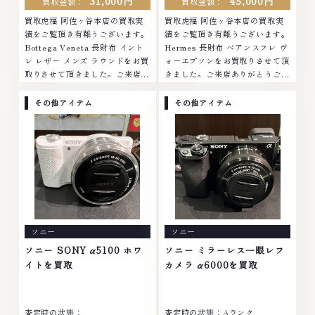
31,000円
45,000円
買取金額：
買取金額：
買取虎福 阿佐ヶ谷本店の買取実
買取虎福 阿佐ヶ谷本店の買取実
績をご覧頂き有難うございます。
績をご覧頂き有難うございます。
Bottega Veneta 長財布 イント
Hermes 長財布 ベアンスフレ ヴ
レ レザー メンズ ラウンドをお買
ォーエプソンをお買取りさせて頂
取りさせて頂きました。ご来店あ
きました。ご来店ありがとうござ
りがとうございました。■地域買
いました。■地域買取No.1へ挑
取No.1へ挑戦金 プラチナ ダイヤ
戦金 プラチナ ダイヤモンド ブラ
その他アイテム
その他アイテム
モンド ブランド品 ブランド衣類
ンド品 ブランド衣類 お酒買取り
お酒買取りのことなら、お任せく
のことなら、お任せください。な
ださい。なかでも金・プラチナ等
かでも金・プラチナ等のアクセサ
のアクセサリー・貴金属・宝石・
リー・貴金属・宝石・ダイヤモン
ダイヤモンド・ジュエリーや ブ
ド・ジュエリーや ブランド品・
ランド品・時計等は特に自信を持
時計等は特に自信を持って、高額
って、高額査定を実現しておりま
査定を実現しております。 古く
す。 古くて使わなくなってしま
て使わなくなってしまったアクセ
ったアクセサリー、動かなくなっ
サリー、動かなくなってしまった
ソニー
ソニー
てしまった腕時計、多くのお品物
腕時計、多くのお品物の高価買取
の高価買取りを実現しており、他
りを実現しており、他店ではお値
ソニー SONY α5100 ホワ
ソニー ミラーレス一眼レフ
店ではお値段の付かなかったお品
段の付かなかったお品物でも、一
イトを買取
カメラ α6000を買取
物でも、一点一点丁寧に無料で査
点一点丁寧に無料で査定します。
定します。お気軽にご連絡くださ
お気軽にご連絡ください。TEL:
い。TEL: 0120-959-764営業
0120-959-764営業時間: 10:00
査定時の状態：
査定時の状態：Aランク
時間: 10:00～19:00定休日: 年中
～19:00定休日: 年中無休