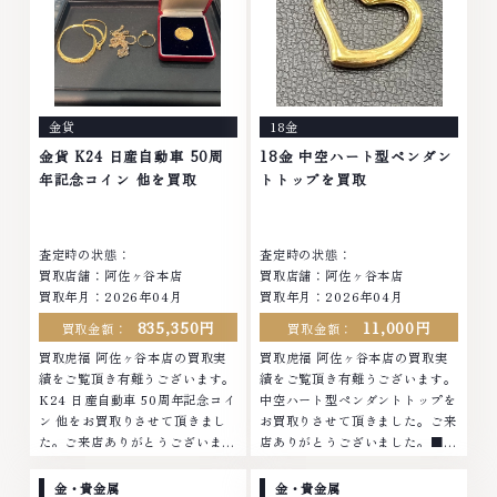
イヤモンド・ジュエリーや ブラ
石・ダイヤモンド・ジュエリーや
ンド品・時計等は特に自信を持っ
ブランド品・時計等は特に自信を
て、高額査定を実現しておりま
持って、高額査定を実現しており
す。 古くて使わなくなってしま
ます。 古くて使わなくなってし
ったアクセサリー、動かなくなっ
まったアクセサリー、動かなくな
てしまった腕時計、多くのお品物
ってしまった腕時計、多くのお品
金貨
18金
の高価買取りを実現しており、他
物の高価買取りを実現しており、
店ではお値段の付かなかったお品
他店ではお値段の付かなかったお
金貨 K24 日産自動車 50周
18金 中空ハート型ペンダン
物でも、一点一点丁寧に無料で査
品物でも、一点一点丁寧に無料で
年記念コイン 他を買取
トトップを買取
定します。お気軽にご連絡くださ
査定します。お気軽にご連絡くだ
い。TEL: 0120-959-764営業
さい。TEL: 0120-959-764営
時間: 10:00～19:00定休日: 年中
業時間: 10:00～19:00定休日: 年
査定時の状態：
査定時の状態：
無休
中無休
買取店舗：阿佐ヶ谷本店
買取店舗：阿佐ヶ谷本店
買取年月：2026年04月
買取年月：2026年04月
835,350円
11,000円
買取金額：
買取金額：
買取虎福 阿佐ヶ谷本店の買取実
買取虎福 阿佐ヶ谷本店の買取実
績をご覧頂き有難うございます。
績をご覧頂き有難うございます。
K24 日産自動車 50周年記念コイ
中空ハート型ペンダントトップを
ン 他をお買取りさせて頂きまし
お買取りさせて頂きました。ご来
た。ご来店ありがとうございまし
店ありがとうございました。■地
た。■地域買取No.1へ挑戦金 プ
域買取No.1へ挑戦金 プラチナ ダ
ラチナ ダイヤモンド ブランド品
イヤモンド ブランド品 ブランド
金・貴金属
金・貴金属