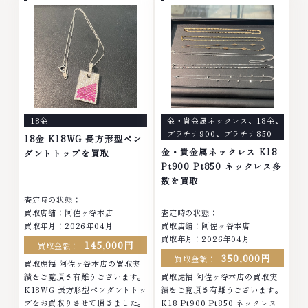
ブランド衣類 お酒買取りのこと
衣類 お酒買取りのことなら、お
なら、お任せくださいなかでも
任せくださいなかでも金・プラチ
金・プラチナ等のアクセサリー・
ナ等のアクセサリー・貴金属・宝
貴金属・宝石・ダイヤモンド・ジ
石・ダイヤモンド・ジュエリーや
ュエリーや ブランド品・時計等
ブランド品・時計等は特に自信を
は特に自信を持って、高額査定を
持って、高額査定を実現しており
実現しております。 古くて使わ
ます。 古くて使わなくなってし
なくなってしまったアクセサリ
まったアクセサリー、動かなくな
ー、動かなくなってしまった腕時
ってしまった腕時計、多くのお品
18金
金・貴金属ネックレス
、
18金
、
計、多くのお品物の高価買取りを
物の高価買取りを実現しており、
プラチナ900
、
プラチナ850
実現しており、他店ではお値段の
他店ではお値段の付かなかったお
18金 K18WG 長方形型ペン
付かなかったお品物でも、一点一
品物でも、一点一点丁寧に無料で
金・貴金属ネックレス K18
ダントトップを買取
点丁寧に無料で査定します。お気
査定します。お気軽にご連絡くだ
Pt900 Pt850 ネックレス多
軽にご連絡ください。TEL:
さい。TEL: 0120-959-764営
数を買取
0120-959-764営業時間: 10:00
業時間: 10:00～19:00定休日: 年
査定時の状態：
～19:00定休日: 年中無休
中無休
買取店舗：阿佐ヶ谷本店
査定時の状態：
買取年月：2026年04月
買取店舗：阿佐ヶ谷本店
買取年月：2026年04月
145,000円
買取金額：
350,000円
買取金額：
買取虎福 阿佐ヶ谷本店の買取実
績をご覧頂き有難うございます。
買取虎福 阿佐ヶ谷本店の買取実
K18WG 長方形型ペンダントトッ
績をご覧頂き有難うございます。
プをお買取りさせて頂きました。
K18 Pt900 Pt850 ネックレス