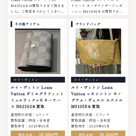
M41524をお買取りさせて頂きま
ドケース オーガナイザードゥポ
した。ご来店ありがとうございま
ッシュ M61696をお買取りさせ
した。■地域買取No.1へ挑戦金
て頂きました。ご来店ありがとう
プラチナ ダイヤモンド ブランド
ございました。■地域買取No.1
その他アイテム
ブランドバッグ
品 ブランド衣類 お酒買取りのこ
へ挑戦金 プラチナ ダイヤモンド
となら、お任せください。なかで
ブランド品 ブランド衣類 お酒買
も金・プラチナ等のアクセサリ
取りのことなら、お任せくださ
ー・貴金属・宝石・ダイヤモン
い。なかでも金・プラチナ等のア
ド・ジュエリーや ブランド品・
クセサリー・貴金属・宝石・ダイ
時計等は特に自信を持って、高額
ヤモンド・ジュエリーや ブラン
査定を実現しております。 古く
ド品・時計等は特に自信を持っ
て使わなくなってしまったアクセ
て、高額査定を実現しておりま
サリー、動かなくなってしまった
す。 古くて使わなくなってしま
ルイ・ヴィトン
ルイ・ヴィトン
腕時計、多くのお品物の高価買取
ったアクセサリー、動かなくなっ
りを実現しており、他店ではお値
てしまった腕時計、多くのお品物
ルイ・ヴィトン Louis
ルイ・ヴィトン Louis
段の付かなかったお品物でも、一
の高価買取りを実現しており、他
Vuitton ダミエグラフィット
Vuitton レキシントン モノ
点一点丁寧に無料で査定します。
店ではお値段の付かなかったお品
ミュルティクレ6 キーケー
グラム・ヴェルニ エナメル
お気軽にご連絡ください。TEL:
物でも、一点一点丁寧に無料で査
ス N62262を買取
M91058を買取
0120-959-764営業時間: 10:00
定します。お気軽にご連絡くださ
査定時の状態：Aランク
査定時の状態：Cランク
～19:00定休日: 年中無休
い。TEL: 0120-959-764営業
買取店舗：阿佐ヶ谷本店
買取店舗：阿佐ヶ谷本店
時間: 10:00～19:00定休日: 年中
買取年月：2025年03月
買取年月：2025年03月
無休
16,000円
10,000円
買取金額：
買取金額：