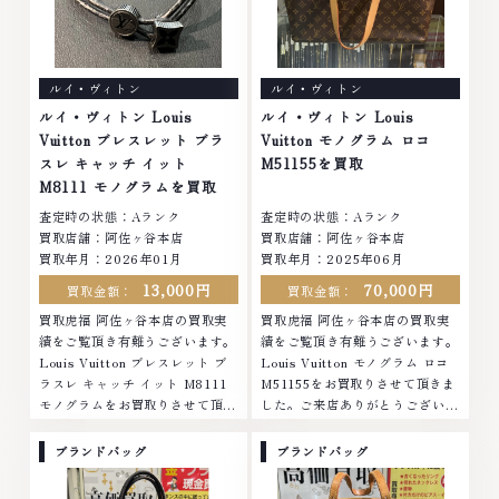
ルイ・ヴィトン
ルイ・ヴィトン
ルイ・ヴィトン Louis
ルイ・ヴィトン Louis
Vuitton ブレスレット ブラ
Vuitton モノグラム ロコ
スレ キャッチ イット
M51155を買取
M8111 モノグラムを買取
査定時の状態：Aランク
査定時の状態：Aランク
買取店舗：阿佐ヶ谷本店
買取店舗：阿佐ヶ谷本店
買取年月：2026年01月
買取年月：2025年06月
13,000円
70,000円
買取金額：
買取金額：
買取虎福 阿佐ヶ谷本店の買取実
買取虎福 阿佐ヶ谷本店の買取実
績をご覧頂き有難うございます。
績をご覧頂き有難うございます。
Louis Vuitton ブレスレット ブ
Louis Vuitton モノグラム ロコ
ラスレ キャッチ イット M8111
M51155をお買取りさせて頂きま
モノグラムをお買取りさせて頂き
した。ご来店ありがとうございま
ました。ご来店ありがとうござい
した。■地域買取No.1へ挑戦金
ました。■地域買取No.1へ挑戦
プラチナ ダイヤモンド ブランド
ブランドバッグ
ブランドバッグ
金 プラチナ ダイヤモンド ブラン
品 ブランド衣類 お酒買取りのこ
ド品 ブランド衣類 お酒買取りの
となら、お任せください。なかで