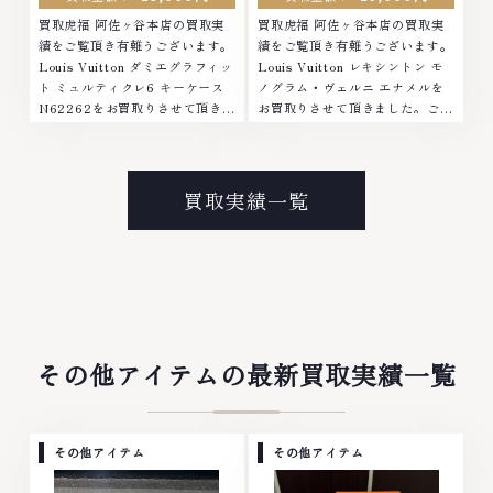
買取虎福 阿佐ヶ谷本店の買取実
買取虎福 阿佐ヶ谷本店の買取実
績をご覧頂き有難うございます。
績をご覧頂き有難うございます。
Louis Vuitton ダミエグラフィッ
Louis Vuitton レキシントン モ
ト ミュルティクレ6 キーケース
ノグラム・ヴェルニ エナメルを
N62262をお買取りさせて頂きま
お買取りさせて頂きました。ご来
した。ご来店ありがとうございま
店ありがとうございました。■地
した。■地域買取No.1へ挑戦金
域買取No.1へ挑戦金 プラチナ ダ
プラチナ ダイヤモンド ブランド
イヤモンド ブランド品 ブランド
品 ブランド衣類 お酒買取りのこ
衣類 お酒買取りのことなら、お
買取実績一覧
となら、お任せください。なかで
任せください。なかでも金・プラ
も金・プラチナ等のアクセサリ
チナ等のアクセサリー・貴金属・
ー・貴金属・宝石・ダイヤモン
宝石・ダイヤモンド・ジュエリー
ド・ジュエリーや ブランド品・
や ブランド品・時計等は特に自
時計等は特に自信を持って、高額
信を持って、高額査定を実現して
査定を実現しております。 古く
おります。 古くて使わなくなっ
て使わなくなってしまったアクセ
てしまったアクセサリー、動かな
サリー、動かなくなってしまった
くなってしまった腕時計、多くの
その他アイテムの最新買取実績一覧
腕時計、多くのお品物の高価買取
お品物の高価買取りを実現してお
りを実現しており、他店ではお値
り、他店ではお値段の付かなかっ
段の付かなかったお品物でも、一
たお品物でも、一点一点丁寧に無
点一点丁寧に無料で査定します。
料で査定します。お気軽にご連絡
その他アイテム
その他アイテム
お気軽にご連絡ください。TEL:
ください。TEL: 0120-959-
0120-959-764営業時間: 10:00
764営業時間: 10:00～19:00定