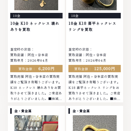
まったアクセサリー、動かなくな
ってしまった腕時計、多くのお品
ってしまった腕時計、多くのお品
物の高価買取りを実現しており、
10金
18金
物の高価買取りを実現しており、
他店ではお値段の付かなかったお
他店ではお値段の付かなかったお
品物でも、一点一点丁寧に無料で
10金 K10 ネックレス 壊れ
18金 K18 喜平ネックレス
品物でも、一点一点丁寧に無料で
査定します。お気軽にご連絡くだ
ありを買取
リングを買取
査定します。お気軽にご連絡くだ
さい。TEL: 0120-959-764営
さい。TEL: 0120-959-764営
業時間: 10:00～19:00定休日: 年
業時間: 10:00～19:00定休日: 年
中無休
査定時の状態：
査定時の状態：
中無休
買取店舗：阿佐ヶ谷本店
買取店舗：阿佐ヶ谷本店
買取年月：2026年04月
買取年月：2026年04月
6,200円
125,000円
買取金額：
買取金額：
買取虎福 阿佐ヶ谷本店の買取実
買取虎福 阿佐ヶ谷本店の買取実
績をご覧頂き有難うございます。
績をご覧頂き有難うございます。
K10 ネックレス 壊れありをお買
K18 喜平ネックレス リングをお
取りさせて頂きました。ご来店あ
買取りさせて頂きました。ご来店
りがとうございました。■地域買
ありがとうございました。■地域
取No.1へ挑戦金 プラチナ ダイヤ
買取No.1へ挑戦金 プラチナ ダイ
モンド ブランド品 ブランド衣類
ヤモンド ブランド品 ブランド衣
金・貴金属
金・貴金属
お酒買取りのことなら、お任せく
類 お酒買取りのことなら、お任
ださいなかでも金・プラチナ等の
せくださいなかでも金・プラチナ
アクセサリー・貴金属・宝石・ダ
等のアクセサリー・貴金属・宝