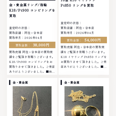
金・貴金属リング/指輪
Pt850 リングを買取
K18/Pt900 コンビリングを
買取
査定時の状態：
査定時の状態：
買取店舗：阿佐ヶ谷本店
買取店舗：阿佐ヶ谷本店
買取年月：2026年04月
買取年月：2026年04月
54,000円
買取金額：
38,000円
買取金額：
買取虎福 阿佐ヶ谷本店の買取実
買取虎福 阿佐ヶ谷本店の買取実
績をご覧頂き有難うございます。
績をご覧頂き有難うございます。
K18 イヤリング Pt850 リングを
K18/Pt900 コンビリングをお
お買取りさせて頂きました。ご来
買取りさせて頂きました。ご来店
店ありがとうございました。■地
ありがとうございました。■地域
域買取No.1へ挑戦金 プラチナ ダ
買取No.1へ挑戦金 プラチナ ダイ
イヤモンド ブランド品 ブランド
ヤモンド ブランド品 ブランド衣
衣類 お酒買取りのことなら、お
金・貴金属
金・貴金属
類 お酒買取りのことなら、お任
任せくださいなかでも金・プラチ
せくださいなかでも金・プラチナ
ナ等のアクセサリー・貴金属・宝
等のアクセサリー・貴金属・宝
石・ダイヤモンド・ジュエリーや
石・ダイヤモンド・ジュエリーや
ブランド品・時計等は特に自信を
ブランド品・時計等は特に自信を
持って、高額査定を実現しており
持って、高額査定を実現しており
ます。 古くて使わなくなってし
ます。 古くて使わなくなってし
まったアクセサリー、動かなくな