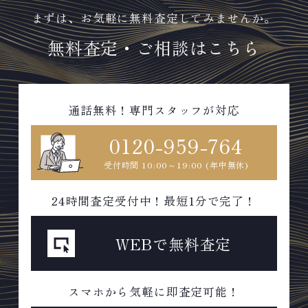
定します。お気軽にご連絡くださ
点一点丁寧に無料で査定します。
い。TEL: 0120-959-764営業
お気軽にご連絡ください。TEL:
まずは、お気軽に無料査定してみませんか。
時間: 10:00～19:00定休日: 年中
0120-959-764営業時間: 10:00
無料査定・ご相談はこちら
無休
～19:00定休日: 年中無休
通話無料！専門スタッフが対応
0120-959-764
受付時間 10:00～19:00 (年中無休)
24時間査定受付中！最短1分で完了！
WEBで無料査定
スマホから気軽に即査定可能！