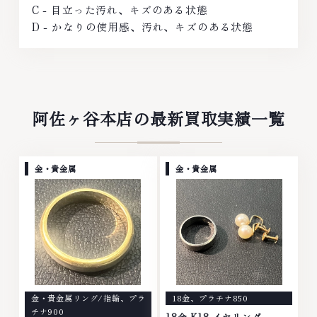
C - 目立った汚れ、キズのある状態
D - かなりの使用感、汚れ、キズのある状態
阿佐ヶ谷本店の最新買取実績一覧
金・貴金属
金・貴金属
金・貴金属リング/指輪
、
プラ
18金
、
プラチナ850
チナ900
18金 K18 イヤリング