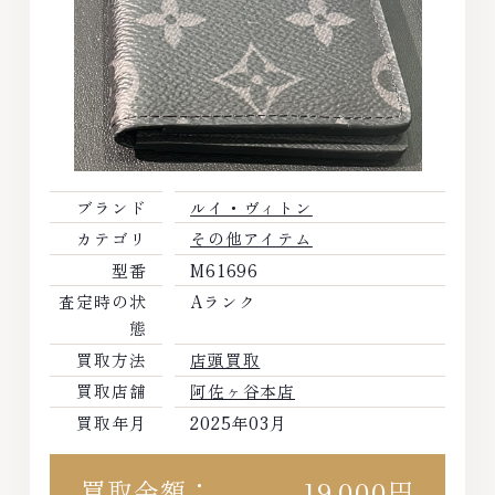
ブランド
ルイ・ヴィトン
カテゴリ
その他アイテム
型番
M61696
査定時の状
Aランク
態
買取方法
店頭買取
買取店舗
阿佐ヶ谷本店
買取年月
2025年03月
買取金額：
19,000円