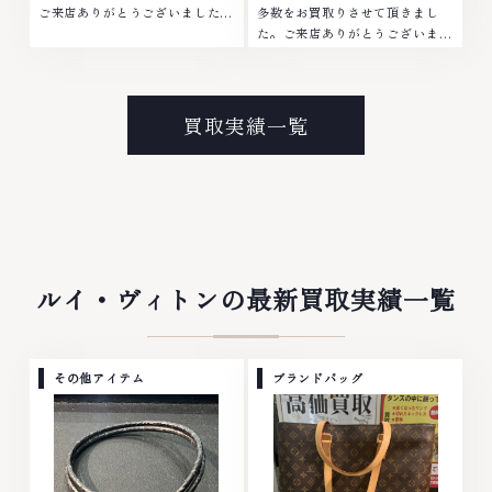
ご来店ありがとうございました。
多数をお買取りさせて頂きまし
■地域買取No.1へ挑戦金 プラチ
た。ご来店ありがとうございまし
ナ ダイヤモンド ブランド品 ブラ
た。■地域買取No.1へ挑戦金 プ
ンド衣類 お酒買取りのことな
ラチナ ダイヤモンド ブランド品
ら、お任せくださいなかでも金・
ブランド衣類 お酒買取りのこと
プラチナ等のアクセサリー・貴金
なら、お任せくださいなかでも
買取実績一覧
属・宝石・ダイヤモンド・ジュエ
金・プラチナ等のアクセサリー・
リーや ブランド品・時計等は特
貴金属・宝石・ダイヤモンド・ジ
に自信を持って、高額査定を実現
ュエリーや ブランド品・時計等
しております。 古くて使わなく
は特に自信を持って、高額査定を
なってしまったアクセサリー、動
実現しております。 古くて使わ
かなくなってしまった腕時計、多
なくなってしまったアクセサリ
くのお品物の高価買取りを実現し
ー、動かなくなってしまった腕時
ており、他店ではお値段の付かな
計、多くのお品物の高価買取りを
ルイ・ヴィトンの最新買取実績一覧
かったお品物でも、一点一点丁寧
実現しており、他店ではお値段の
に無料で査定します。お気軽にご
付かなかったお品物でも、一点一
連絡ください。TEL: 0120-
点丁寧に無料で査定します。お気
959-764営業時間: 10:00～
軽にご連絡ください。TEL:
その他アイテム
ブランドバッグ
19:00定休日: 年中無休
0120-959-764営業時間: 10:00
～19:00定休日: 年中無休