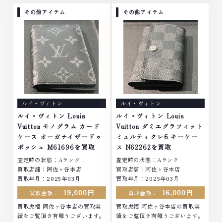
ました。ご来店ありがとうござい
ざいました。■地域買取No.1へ
ました。■地域買取No.1へ挑戦
挑戦金 プラチナ ダイヤモンド ブ
その他アイテム
その他アイテム
金 プラチナ ダイヤモンド ブラン
ランド品 ブランド衣類 お酒買取
ド品 ブランド衣類 お酒買取りの
りのことなら、お任せください。
ことなら、お任せくださいなかで
なかでも金・プラチナ等のアクセ
も金・プラチナ等のアクセサリ
サリー・貴金属・宝石・ダイヤモ
ー・貴金属・宝石・ダイヤモン
ンド・ジュエリーや ブランド
ド・ジュエリーや ブランド品・
品・時計等は特に自信を持って、
時計等は特に自信を持って、高額
高額査定を実現しております。
査定を実現しております。 古く
古くて使わなくなってしまったア
て使わなくなってしまったアクセ
クセサリー、動かなくなってしま
ルイ・ヴィトン
ルイ・ヴィトン
サリー、動かなくなってしまった
った腕時計、多くのお品物の高価
腕時計、多くのお品物の高価買取
買取りを実現しており、他店では
ルイ・ヴィトン Louis
ルイ・ヴィトン Louis
りを実現しており、他店ではお値
お値段の付かなかったお品物で
Vuitton モノグラム カード
Vuitton ダミエグラフィット
段の付かなかったお品物でも、一
も、一点一点丁寧に無料で査定し
ケース オーガナイザードゥ
ミュルティクレ6 キーケー
点一点丁寧に無料で査定します。
ます。お気軽にご連絡ください。
ポッシュ M61696を買取
ス N62262を買取
お気軽にご連絡ください。TEL:
TEL: 0120-959-764営業時間:
査定時の状態：Aランク
査定時の状態：Aランク
0120-959-764営業時間: 10:00
10:00～19:00定休日: 年中無休
買取店舗：阿佐ヶ谷本店
買取店舗：阿佐ヶ谷本店
～19:00定休日: 年中無休
買取年月：2025年03月
買取年月：2025年03月
19,000円
16,000円
買取金額：
買取金額：
買取虎福 阿佐ヶ谷本店の買取実
買取虎福 阿佐ヶ谷本店の買取実
績をご覧頂き有難うございます。
績をご覧頂き有難うございます。