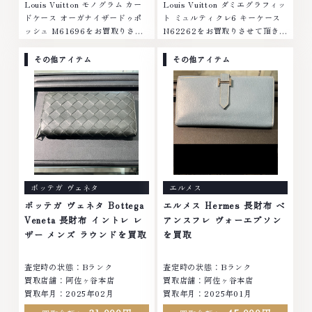
Louis Vuitton モノグラム カー
Louis Vuitton ダミエグラフィッ
ドケース オーガナイザードゥポ
ト ミュルティクレ6 キーケース
ッシュ M61696をお買取りさせ
N62262をお買取りさせて頂きま
て頂きました。ご来店ありがとう
した。ご来店ありがとうございま
ございました。■地域買取No.1
した。■地域買取No.1へ挑戦金
その他アイテム
その他アイテム
へ挑戦金 プラチナ ダイヤモンド
プラチナ ダイヤモンド ブランド
ブランド品 ブランド衣類 お酒買
品 ブランド衣類 お酒買取りのこ
取りのことなら、お任せくださ
となら、お任せください。なかで
い。なかでも金・プラチナ等のア
も金・プラチナ等のアクセサリ
クセサリー・貴金属・宝石・ダイ
ー・貴金属・宝石・ダイヤモン
ヤモンド・ジュエリーや ブラン
ド・ジュエリーや ブランド品・
ド品・時計等は特に自信を持っ
時計等は特に自信を持って、高額
て、高額査定を実現しておりま
査定を実現しております。 古く
す。 古くて使わなくなってしま
て使わなくなってしまったアクセ
ボッテガ ヴェネタ
エルメス
ったアクセサリー、動かなくなっ
サリー、動かなくなってしまった
てしまった腕時計、多くのお品物
腕時計、多くのお品物の高価買取
ボッテガ ヴェネタ Bottega
エルメス Hermes 長財布 ベ
の高価買取りを実現しており、他
りを実現しており、他店ではお値
Veneta 長財布 イントレ レ
アンスフレ ヴォーエプソン
店ではお値段の付かなかったお品
段の付かなかったお品物でも、一
ザー メンズ ラウンドを買取
を買取
物でも、一点一点丁寧に無料で査
点一点丁寧に無料で査定します。
定します。お気軽にご連絡くださ
お気軽にご連絡ください。TEL:
査定時の状態：Bランク
査定時の状態：Bランク
い。TEL: 0120-959-764営業
0120-959-764営業時間: 10:00
買取店舗：阿佐ヶ谷本店
買取店舗：阿佐ヶ谷本店
時間: 10:00～19:00定休日: 年中
～19:00定休日: 年中無休
買取年月：2025年02月
買取年月：2025年01月
無休