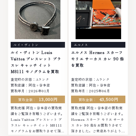
～19:00定休日: 年中無休
休日: 年中無休
ルイ・ヴィトン
エルメス
ルイ・ヴィトン Louis
エルメス Hermes スカーフ
Vuitton ブレスレット ブラ
モリエ サーカス カレ 90 他
スレ キャッチ イット
を買取
M8111 モノグラムを買取
査定時の状態：Aランク
査定時の状態：Aランク
買取店舗：阿佐ヶ谷本店
買取店舗：阿佐ヶ谷本店
買取年月：2026年01月
買取年月：2025年06月
13,000円
43,500円
買取金額：
買取金額：
買取虎福 阿佐ヶ谷本店の買取実
買取虎福 阿佐ヶ谷本店の買取実
績をご覧頂き有難うございます。
績をご覧頂き有難うございます。
Louis Vuitton ブレスレット ブ
Hermes スカーフ モリエ サーカ
ラスレ キャッチ イット M8111
ス カレ 90 他をお買取りさせて
モノグラムをお買取りさせて頂き
頂きました。ご来店ありがとうご