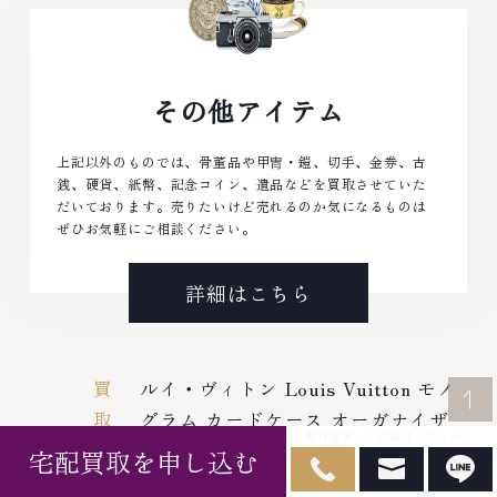
その他アイテム
上記以外のものでは、骨董品や甲冑・鎧、切手、金券、古
銭、硬貨、紙幣、記念コイン、遺品などを買取させていた
だいております。売りたいけど売れるのか気になるものは
ぜひお気軽にご相談ください。
詳細はこちら
買
ルイ・ヴィトン Louis Vuitton モノ
取
グラム カードケース オーガナイザ
TOP
無料査定・ご相談はこちらから
実
ードゥポッシュ M61696の買取実績
宅配買取を申し込む
績
| 阿佐ヶ谷本店