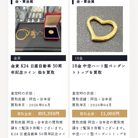
モンド ブランド品 ブランド衣類
ヤモンド ブランド品 ブランド衣
金・貴金属
金・貴金属
お酒買取りのことなら、お任せく
類 お酒買取りのことなら、お任
ださいなかでも金・プラチナ等の
せくださいなかでも金・プラチナ
アクセサリー・貴金属・宝石・ダ
等のアクセサリー・貴金属・宝
イヤモンド・ジュエリーや ブラ
石・ダイヤモンド・ジュエリーや
ンド品・時計等は特に自信を持っ
ブランド品・時計等は特に自信を
て、高額査定を実現しておりま
持って、高額査定を実現しており
す。 古くて使わなくなってしま
ます。 古くて使わなくなってし
ったアクセサリー、動かなくなっ
まったアクセサリー、動かなくな
てしまった腕時計、多くのお品物
ってしまった腕時計、多くのお品
金貨
18金
の高価買取りを実現しており、他
物の高価買取りを実現しており、
店ではお値段の付かなかったお品
他店ではお値段の付かなかったお
金貨 K24 日産自動車 50周
18金 中空ハート型ペンダン
物でも、一点一点丁寧に無料で査
品物でも、一点一点丁寧に無料で
年記念コイン 他を買取
トトップを買取
定します。お気軽にご連絡くださ
査定します。お気軽にご連絡くだ
い。TEL: 0120-959-764営業
さい。TEL: 0120-959-764営
時間: 10:00～19:00定休日: 年中
業時間: 10:00～19:00定休日: 年
査定時の状態：
査定時の状態：
無休
中無休
買取店舗：阿佐ヶ谷本店
買取店舗：阿佐ヶ谷本店
買取年月：2026年04月
買取年月：2026年04月
835,350円
11,000円
買取金額：
買取金額：
買取虎福 阿佐ヶ谷本店の買取実
買取虎福 阿佐ヶ谷本店の買取実
績をご覧頂き有難うございます。
績をご覧頂き有難うございます。
K24 日産自動車 50周年記念コイ
中空ハート型ペンダントトップを