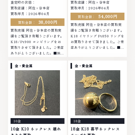
査定時の状態：
買取店舗：阿佐ヶ谷本店
買取店舗：阿佐ヶ谷本店
買取年月：2026年04月
買取年月：2026年04月
54,000円
買取金額：
38,000円
買取金額：
買取虎福 阿佐ヶ谷本店の買取実
買取虎福 阿佐ヶ谷本店の買取実
績をご覧頂き有難うございます。
績をご覧頂き有難うございます。
K18 イヤリング Pt850 リングを
K18/Pt900 コンビリングをお
お買取りさせて頂きました。ご来
買取りさせて頂きました。ご来店
店ありがとうございました。■地
ありがとうございました。■地域
域買取No.1へ挑戦金 プラチナ ダ
買取No.1へ挑戦金 プラチナ ダイ
イヤモンド ブランド品 ブランド
ヤモンド ブランド品 ブランド衣
衣類 お酒買取りのことなら、お
金・貴金属
金・貴金属
類 お酒買取りのことなら、お任
任せくださいなかでも金・プラチ
せくださいなかでも金・プラチナ
ナ等のアクセサリー・貴金属・宝
等のアクセサリー・貴金属・宝
石・ダイヤモンド・ジュエリーや
石・ダイヤモンド・ジュエリーや
ブランド品・時計等は特に自信を
ブランド品・時計等は特に自信を
持って、高額査定を実現しており
持って、高額査定を実現しており
ます。 古くて使わなくなってし
ます。 古くて使わなくなってし
まったアクセサリー、動かなくな
まったアクセサリー、動かなくな
ってしまった腕時計、多くのお品
ってしまった腕時計、多くのお品
物の高価買取りを実現しており、
10金
18金
物の高価買取りを実現しており、
他店ではお値段の付かなかったお
他店ではお値段の付かなかったお
品物でも、一点一点丁寧に無料で
10金 K10 ネックレス 壊れ
18金 K18 喜平ネックレス
品物でも、一点一点丁寧に無料で
査定します。お気軽にご連絡くだ