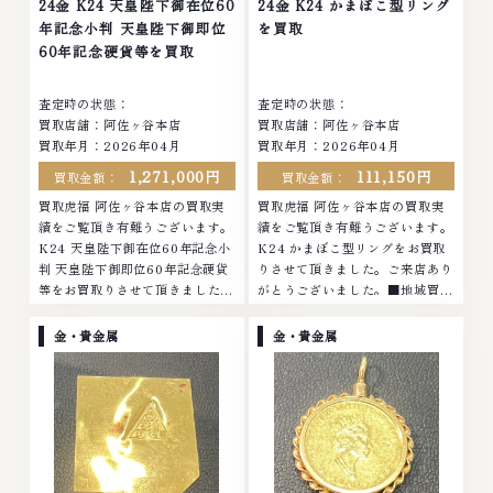
24金 K24 天皇陛下御在位60
24金 K24 かまぼこ型リング
年記念小判 天皇陛下御即位
を買取
60年記念硬貨等を買取
査定時の状態：
査定時の状態：
買取店舗：阿佐ヶ谷本店
買取店舗：阿佐ヶ谷本店
買取年月：2026年04月
買取年月：2026年04月
1,271,000円
111,150円
買取金額：
買取金額：
買取虎福 阿佐ヶ谷本店の買取実
買取虎福 阿佐ヶ谷本店の買取実
績をご覧頂き有難うございます。
績をご覧頂き有難うございます。
K24 天皇陛下御在位60年記念小
K24 かまぼこ型リングをお買取
判 天皇陛下御即位60年記念硬貨
りさせて頂きました。ご来店あり
等をお買取りさせて頂きました。
がとうございました。■地域買取
ご来店ありがとうございました。
No.1へ挑戦金 プラチナ ダイヤモ
■地域買取No.1へ挑戦金 プラチ
ンド ブランド品 ブランド衣類 お
金・貴金属
金・貴金属
ナ ダイヤモンド ブランド品 ブラ
酒買取りのことなら、お任せくだ
ンド衣類 お酒買取りのことな
さいなかでも金・プラチナ等のア
ら、お任せくださいなかでも金・
クセサリー・貴金属・宝石・ダイ
プラチナ等のアクセサリー・貴金
ヤモンド・ジュエリーや ブラン
属・宝石・ダイヤモンド・ジュエ
ド品・時計等は特に自信を持っ
リーや ブランド品・時計等は特
て、高額査定を実現しておりま
に自信を持って、高額査定を実現
す。 古くて使わなくなってしま