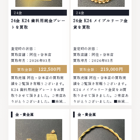
しております。 古くて使わなく
ったアクセサリー、動かなくなっ
なってしまったアクセサリー、動
てしまった腕時計、多くのお品物
24金
24金
かなくなってしまった腕時計、多
の高価買取りを実現しており、他
くのお品物の高価買取りを実現し
店ではお値段の付かなかったお品
24金 K24 歯科用純金プレー
24金 K24 メイプルリーフ金
ており、他店ではお値段の付かな
物でも、一点一点丁寧に無料で査
トを買取
貨を買取
かったお品物でも、一点一点丁寧
定します。お気軽にご連絡くださ
に無料で査定します。お気軽にご
い。TEL: 0120-959-764営業
連絡ください。TEL: 0120-
時間: 10:00～19:00定休日: 年中
査定時の状態：
査定時の状態：
959-764営業時間: 10:00～
無休
買取店舗：阿佐ヶ谷本店
買取店舗：阿佐ヶ谷本店
19:00定休日: 年中無休
買取年月：2026年03月
買取年月：2026年03月
122,500円
219,000円
買取金額：
買取金額：
買取虎福 阿佐ヶ谷本店の買取実
買取虎福 阿佐ヶ谷本店の買取実
績をご覧頂き有難うございます。
績をご覧頂き有難うございます。
K24 歯科用純金プレートをお買
K24 メイプルリーフ金貨をお買
取りさせて頂きました。ご来店あ
取りさせて頂きました。ご来店あ
りがとうございました。■地域買
りがとうございました。■地域買
取No.1へ挑戦金 プラチナ ダイヤ
取No.1へ挑戦金 プラチナ ダイヤ
モンド ブランド品 ブランド衣類
モンド ブランド品 ブランド衣類
金・貴金属
金・貴金属
お酒買取りのことなら、お任せく
お酒買取りのことなら、お任せく
ださいなかでも金・プラチナ等の
ださいなかでも金・プラチナ等の
アクセサリー・貴金属・宝石・ダ
アクセサリー・貴金属・宝石・ダ
イヤモンド・ジュエリーや ブラ
イヤモンド・ジュエリーや ブラ