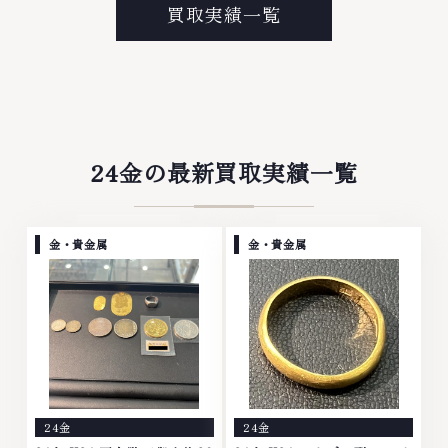
プラチナ等のアクセサリー・貴金
なら、お任せくださいなかでも
買取実績一覧
属・宝石・ダイヤモンド・ジュエ
金・プラチナ等のアクセサリー・
リーや ブランド品・時計等は特
貴金属・宝石・ダイヤモンド・ジ
に自信を持って、高額査定を実現
ュエリーや ブランド品・時計等
しております。 古くて使わなく
は特に自信を持って、高額査定を
なってしまったアクセサリー、動
実現しております。 古くて使わ
かなくなってしまった腕時計、多
なくなってしまったアクセサリ
くのお品物の高価買取りを実現し
ー、動かなくなってしまった腕時
ており、他店ではお値段の付かな
計、多くのお品物の高価買取りを
24金の最新買取実績一覧
かったお品物でも、一点一点丁寧
実現しており、他店ではお値段の
に無料で査定します。お気軽にご
付かなかったお品物でも、一点一
連絡ください。TEL: 0120-
点丁寧に無料で査定します。お気
959-764営業時間: 10:00～
軽にご連絡ください。TEL:
金・貴金属
金・貴金属
19:00定休日: 年中無休
0120-959-764営業時間: 10:00
～19:00定休日: 年中無休
24金
24金