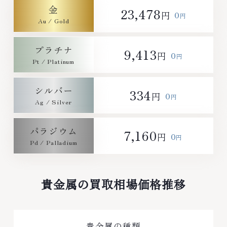
金
23,478
0
円
円
プラチナ
9,413
0
円
円
シルバー
334
0
円
円
パラジウム
7,160
0
円
円
貴金属の買取相場価格推移
貴金属の種類