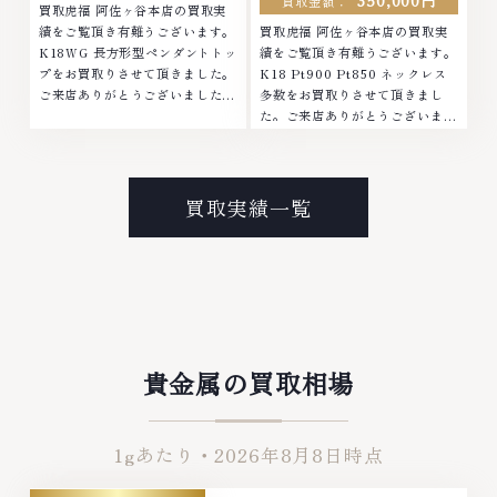
350,000円
買取金額：
買取虎福 阿佐ヶ谷本店の買取実
績をご覧頂き有難うございます。
買取虎福 阿佐ヶ谷本店の買取実
K18WG 長方形型ペンダントトッ
績をご覧頂き有難うございます。
プをお買取りさせて頂きました。
K18 Pt900 Pt850 ネックレス
ご来店ありがとうございました。
多数をお買取りさせて頂きまし
■地域買取No.1へ挑戦金 プラチ
た。ご来店ありがとうございまし
ナ ダイヤモンド ブランド品 ブラ
た。■地域買取No.1へ挑戦金 プ
ンド衣類 お酒買取りのことな
ラチナ ダイヤモンド ブランド品
ら、お任せくださいなかでも金・
ブランド衣類 お酒買取りのこと
プラチナ等のアクセサリー・貴金
なら、お任せくださいなかでも
買取実績一覧
属・宝石・ダイヤモンド・ジュエ
金・プラチナ等のアクセサリー・
リーや ブランド品・時計等は特
貴金属・宝石・ダイヤモンド・ジ
に自信を持って、高額査定を実現
ュエリーや ブランド品・時計等
しております。 古くて使わなく
は特に自信を持って、高額査定を
なってしまったアクセサリー、動
実現しております。 古くて使わ
かなくなってしまった腕時計、多
なくなってしまったアクセサリ
くのお品物の高価買取りを実現し
ー、動かなくなってしまった腕時
ており、他店ではお値段の付かな
計、多くのお品物の高価買取りを
貴金属の買取相場
かったお品物でも、一点一点丁寧
実現しており、他店ではお値段の
に無料で査定します。お気軽にご
付かなかったお品物でも、一点一
連絡ください。TEL: 0120-
点丁寧に無料で査定します。お気
1gあたり・
2026年8月8日
時点
959-764営業時間: 10:00～
軽にご連絡ください。TEL:
19:00定休日: 年中無休
0120-959-764営業時間: 10:00
～19:00定休日: 年中無休