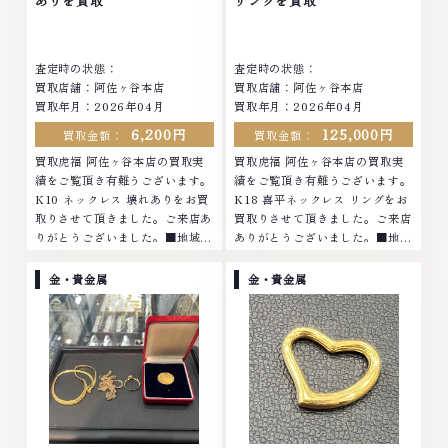
ありを買取
リングを買取
査定します。お気軽にご連絡くだ
さい。TEL: 0120-959-764営
さい。TEL: 0120-959-764営
業時間: 10:00～19:00定休日: 年
業時間: 10:00～19:00定休日: 年
中無休
査定時の状態：
査定時の状態：
中無休
買取店舗：阿佐ヶ谷本店
買取店舗：阿佐ヶ谷本店
買取年月：2026年04月
買取年月：2026年04月
6,200円
125,000円
買取金額：
買取金額：
買取虎福 阿佐ヶ谷本店の買取実
買取虎福 阿佐ヶ谷本店の買取実
績をご覧頂き有難うございます。
績をご覧頂き有難うございます。
K10 ネックレス 壊れありをお買
K18 喜平ネックレス リングをお
取りさせて頂きました。ご来店あ
買取りさせて頂きました。ご来店
りがとうございました。■地域買
ありがとうございました。■地域
取No.1へ挑戦金 プラチナ ダイヤ
買取No.1へ挑戦金 プラチナ ダイ
モンド ブランド品 ブランド衣類
ヤモンド ブランド品 ブランド衣
金・貴金属
金・貴金属
お酒買取りのことなら、お任せく
類 お酒買取りのことなら、お任
ださいなかでも金・プラチナ等の
せくださいなかでも金・プラチナ
アクセサリー・貴金属・宝石・ダ
等のアクセサリー・貴金属・宝
イヤモンド・ジュエリーや ブラ
石・ダイヤモンド・ジュエリーや
ンド品・時計等は特に自信を持っ
ブランド品・時計等は特に自信を
て、高額査定を実現しておりま
持って、高額査定を実現しており
す。 古くて使わなくなってしま
ます。 古くて使わなくなってし
ったアクセサリー、動かなくなっ
まったアクセサリー、動かなくな
てしまった腕時計、多くのお品物
ってしまった腕時計、多くのお品