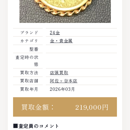
ブランド
24金
カテゴリ
金・貴金属
型番
査定時の状
態
買取方法
店頭買取
買取店舗
阿佐ヶ谷本店
買取年月
2026年03月
買取金額：
219,000円
■査定員のコメント