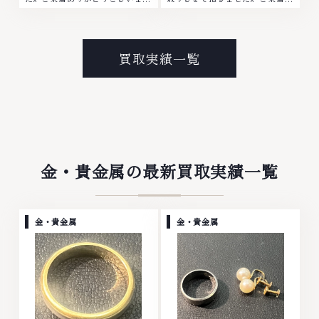
た。■地域買取No.1へ挑戦金 プ
りがとうございました。■地域買
ラチナ ダイヤモンド ブランド品
取No.1へ挑戦金 プラチナ ダイヤ
ブランド衣類 お酒買取りのこと
モンド ブランド品 ブランド衣類
なら、お任せくださいなかでも
お酒買取りのことなら、お任せく
買取実績一覧
金・プラチナ等のアクセサリー・
ださいなかでも金・プラチナ等の
貴金属・宝石・ダイヤモンド・ジ
アクセサリー・貴金属・宝石・ダ
ュエリーや ブランド品・時計等
イヤモンド・ジュエリーや ブラ
は特に自信を持って、高額査定を
ンド品・時計等は特に自信を持っ
実現しております。 古くて使わ
て、高額査定を実現しておりま
なくなってしまったアクセサリ
す。 古くて使わなくなってしま
ー、動かなくなってしまった腕時
ったアクセサリー、動かなくなっ
計、多くのお品物の高価買取りを
てしまった腕時計、多くのお品物
金・貴金属の最新買取実績一覧
実現しており、他店ではお値段の
の高価買取りを実現しており、他
付かなかったお品物でも、一点一
店ではお値段の付かなかったお品
点丁寧に無料で査定します。お気
物でも、一点一点丁寧に無料で査
軽にご連絡ください。TEL:
定します。お気軽にご連絡くださ
金・貴金属
金・貴金属
0120-959-764営業時間: 10:00
い。TEL: 0120-959-764営業
～19:00定休日: 年中無休
時間: 10:00～19:00定休日: 年中
無休