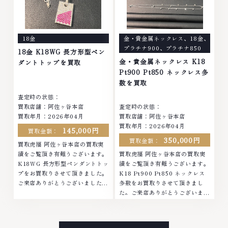
は特に自信を持って、高額査定を
持って、高額査定を実現しており
実現しております。 古くて使わ
ます。 古くて使わなくなってし
なくなってしまったアクセサリ
まったアクセサリー、動かなくな
ー、動かなくなってしまった腕時
ってしまった腕時計、多くのお品
18金
金・貴金属ネックレス
、
18金
、
計、多くのお品物の高価買取りを
物の高価買取りを実現しており、
プラチナ900
、
プラチナ850
実現しており、他店ではお値段の
他店ではお値段の付かなかったお
18金 K18WG 長方形型ペン
付かなかったお品物でも、一点一
品物でも、一点一点丁寧に無料で
金・貴金属ネックレス K18
ダントトップを買取
点丁寧に無料で査定します。お気
査定します。お気軽にご連絡くだ
Pt900 Pt850 ネックレス多
軽にご連絡ください。TEL:
さい。TEL: 0120-959-764営
数を買取
0120-959-764営業時間: 10:00
業時間: 10:00～19:00定休日: 年
査定時の状態：
～19:00定休日: 年中無休
中無休
買取店舗：阿佐ヶ谷本店
査定時の状態：
買取年月：2026年04月
買取店舗：阿佐ヶ谷本店
買取年月：2026年04月
145,000円
買取金額：
350,000円
買取金額：
買取虎福 阿佐ヶ谷本店の買取実
績をご覧頂き有難うございます。
買取虎福 阿佐ヶ谷本店の買取実
K18WG 長方形型ペンダントトッ
績をご覧頂き有難うございます。
プをお買取りさせて頂きました。
K18 Pt900 Pt850 ネックレス
ご来店ありがとうございました。
多数をお買取りさせて頂きまし
■地域買取No.1へ挑戦金 プラチ
た。ご来店ありがとうございまし
ナ ダイヤモンド ブランド品 ブラ
た。■地域買取No.1へ挑戦金 プ
ンド衣類 お酒買取りのことな
ラチナ ダイヤモンド ブランド品
ら、お任せくださいなかでも金・
ブランド衣類 お酒買取りのこと