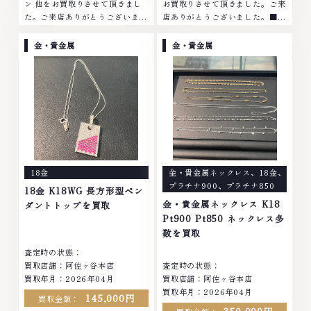
ン 他をお買取りさせて頂きまし
お買取りさせて頂きました。ご来
た。ご来店ありがとうございまし
店ありがとうございました。■地
た。■地域買取No.1へ挑戦金 プ
域買取No.1へ挑戦金 プラチナ ダ
ラチナ ダイヤモンド ブランド品
イヤモンド ブランド品 ブランド
金・貴金属
金・貴金属
ブランド衣類 お酒買取りのこと
衣類 お酒買取りのことなら、お
なら、お任せくださいなかでも
任せくださいなかでも金・プラチ
金・プラチナ等のアクセサリー・
ナ等のアクセサリー・貴金属・宝
貴金属・宝石・ダイヤモンド・ジ
石・ダイヤモンド・ジュエリーや
ュエリーや ブランド品・時計等
ブランド品・時計等は特に自信を
は特に自信を持って、高額査定を
持って、高額査定を実現しており
実現しております。 古くて使わ
ます。 古くて使わなくなってし
なくなってしまったアクセサリ
まったアクセサリー、動かなくな
ー、動かなくなってしまった腕時
ってしまった腕時計、多くのお品
18金
金・貴金属ネックレス
、
18金
、
計、多くのお品物の高価買取りを
物の高価買取りを実現しており、
プラチナ900
、
プラチナ850
実現しており、他店ではお値段の
他店ではお値段の付かなかったお
18金 K18WG 長方形型ペン
付かなかったお品物でも、一点一
品物でも、一点一点丁寧に無料で
金・貴金属ネックレス K18
ダントトップを買取
点丁寧に無料で査定します。お気
査定します。お気軽にご連絡くだ
Pt900 Pt850 ネックレス多
軽にご連絡ください。TEL:
さい。TEL: 0120-959-764営
数を買取
0120-959-764営業時間: 10:00
業時間: 10:00～19:00定休日: 年
査定時の状態：
～19:00定休日: 年中無休
中無休
買取店舗：阿佐ヶ谷本店
査定時の状態：
買取年月：2026年04月
買取店舗：阿佐ヶ谷本店
買取年月：2026年04月
145,000円
買取金額：