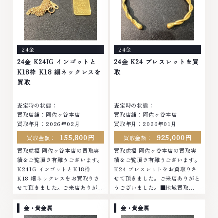
ンド品・時計等は特に自信を持っ
ンド品・時計等は特に自信を持っ
て、高額査定を実現しておりま
て、高額査定を実現しておりま
す。 古くて使わなくなってしま
す。 古くて使わなくなってしま
ったアクセサリー、動かなくなっ
ったアクセサリー、動かなくなっ
てしまった腕時計、多くのお品物
てしまった腕時計、多くのお品物
24金
24金
の高価買取りを実現しており、他
の高価買取りを実現しており、他
店ではお値段の付かなかったお品
店ではお値段の付かなかったお品
24金 K24IG インゴットと
24金 K24 ブレスレットを買
物でも、一点一点丁寧に無料で査
物でも、一点一点丁寧に無料で査
K18枠 K18 細ネックレスを
取
定します。お気軽にご連絡くださ
定します。お気軽にご連絡くださ
買取
い。TEL: 0120-959-764営業
い。TEL: 0120-959-764営業
時間: 10:00～19:00定休日: 年中
時間: 10:00～19:00定休日: 年中
査定時の状態：
査定時の状態：
無休
無休
買取店舗：阿佐ヶ谷本店
買取店舗：阿佐ヶ谷本店
買取年月：2026年02月
買取年月：2026年01月
155,800円
925,000円
買取金額：
買取金額：
買取虎福 阿佐ヶ谷本店の買取実
買取虎福 阿佐ヶ谷本店の買取実
績をご覧頂き有難うございます。
績をご覧頂き有難うございます。
K24IG インゴットとK18枠
K24 ブレスレットをお買取りさ
K18 細ネックレスをお買取りさ
せて頂きました。ご来店ありがと
せて頂きました。ご来店ありがと
うございました。■地域買取
うございました。■地域買取
No.1へ挑戦金 プラチナ ダイヤモ
No.1へ挑戦金 プラチナ ダイヤモ
ンド ブランド品 ブランド衣類 お
金・貴金属
金・貴金属
ンド ブランド品 ブランド衣類 お
酒買取りのことなら、お任せくだ