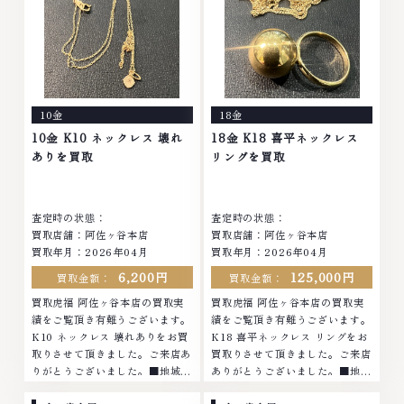
石・ダイヤモンド・ジュエリーや
ブランド品・時計等は特に自信を
ブランド品・時計等は特に自信を
持って、高額査定を実現しており
持って、高額査定を実現しており
ます。 古くて使わなくなってし
ます。 古くて使わなくなってし
まったアクセサリー、動かなくな
まったアクセサリー、動かなくな
ってしまった腕時計、多くのお品
ってしまった腕時計、多くのお品
物の高価買取りを実現しており、
10金
18金
物の高価買取りを実現しており、
他店ではお値段の付かなかったお
他店ではお値段の付かなかったお
品物でも、一点一点丁寧に無料で
10金 K10 ネックレス 壊れ
18金 K18 喜平ネックレス
品物でも、一点一点丁寧に無料で
査定します。お気軽にご連絡くだ
ありを買取
リングを買取
査定します。お気軽にご連絡くだ
さい。TEL: 0120-959-764営
さい。TEL: 0120-959-764営
業時間: 10:00～19:00定休日: 年
業時間: 10:00～19:00定休日: 年
中無休
査定時の状態：
査定時の状態：
中無休
買取店舗：阿佐ヶ谷本店
買取店舗：阿佐ヶ谷本店
買取年月：2026年04月
買取年月：2026年04月
6,200円
125,000円
買取金額：
買取金額：
買取虎福 阿佐ヶ谷本店の買取実
買取虎福 阿佐ヶ谷本店の買取実
績をご覧頂き有難うございます。
績をご覧頂き有難うございます。
K10 ネックレス 壊れありをお買
K18 喜平ネックレス リングをお
取りさせて頂きました。ご来店あ
買取りさせて頂きました。ご来店
りがとうございました。■地域買
ありがとうございました。■地域
取No.1へ挑戦金 プラチナ ダイヤ
買取No.1へ挑戦金 プラチナ ダイ