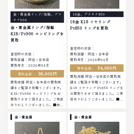
金・貴金属リング/指輪
、
プラ
18金
、
プラチナ850
チナ900
18金 K18 イヤリング
金・貴金属リング/指輪
Pt850 リングを買取
K18/Pt900 コンビリングを
買取
査定時の状態：
査定時の状態：
買取店舗：阿佐ヶ谷本店
買取店舗：阿佐ヶ谷本店
買取年月：2026年04月
買取年月：2026年04月
54,000円
買取金額：
38,000円
買取金額：
買取虎福 阿佐ヶ谷本店の買取実
買取虎福 阿佐ヶ谷本店の買取実
績をご覧頂き有難うございます。
績をご覧頂き有難うございます。
K18 イヤリング Pt850 リングを
K18/Pt900 コンビリングをお
お買取りさせて頂きました。ご来
買取りさせて頂きました。ご来店
店ありがとうございました。■地
ありがとうございました。■地域
域買取No.1へ挑戦金 プラチナ ダ
買取No.1へ挑戦金 プラチナ ダイ
イヤモンド ブランド品 ブランド
ヤモンド ブランド品 ブランド衣
衣類 お酒買取りのことなら、お
金・貴金属
金・貴金属
類 お酒買取りのことなら、お任
任せくださいなかでも金・プラチ
せくださいなかでも金・プラチナ
ナ等のアクセサリー・貴金属・宝
等のアクセサリー・貴金属・宝
石・ダイヤモンド・ジュエリーや