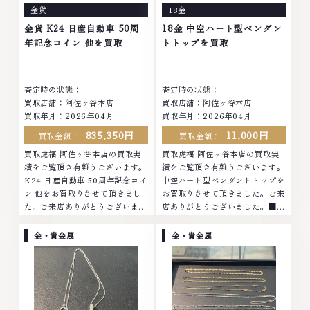
金貨
18金
の高価買取りを実現しており、他
物の高価買取りを実現しており、
店ではお値段の付かなかったお品
他店ではお値段の付かなかったお
金貨 K24 日産自動車 50周
18金 中空ハート型ペンダン
物でも、一点一点丁寧に無料で査
品物でも、一点一点丁寧に無料で
年記念コイン 他を買取
トトップを買取
定します。お気軽にご連絡くださ
査定します。お気軽にご連絡くだ
い。TEL: 0120-959-764営業
さい。TEL: 0120-959-764営
時間: 10:00～19:00定休日: 年中
業時間: 10:00～19:00定休日: 年
査定時の状態：
査定時の状態：
無休
中無休
買取店舗：阿佐ヶ谷本店
買取店舗：阿佐ヶ谷本店
買取年月：2026年04月
買取年月：2026年04月
835,350円
11,000円
買取金額：
買取金額：
買取虎福 阿佐ヶ谷本店の買取実
買取虎福 阿佐ヶ谷本店の買取実
績をご覧頂き有難うございます。
績をご覧頂き有難うございます。
K24 日産自動車 50周年記念コイ
中空ハート型ペンダントトップを
ン 他をお買取りさせて頂きまし
お買取りさせて頂きました。ご来
た。ご来店ありがとうございまし
店ありがとうございました。■地
た。■地域買取No.1へ挑戦金 プ
域買取No.1へ挑戦金 プラチナ ダ
ラチナ ダイヤモンド ブランド品
イヤモンド ブランド品 ブランド
金・貴金属
金・貴金属
ブランド衣類 お酒買取りのこと
衣類 お酒買取りのことなら、お
なら、お任せくださいなかでも
任せくださいなかでも金・プラチ
金・プラチナ等のアクセサリー・
ナ等のアクセサリー・貴金属・宝
貴金属・宝石・ダイヤモンド・ジ
石・ダイヤモンド・ジュエリーや
ュエリーや ブランド品・時計等
ブランド品・時計等は特に自信を