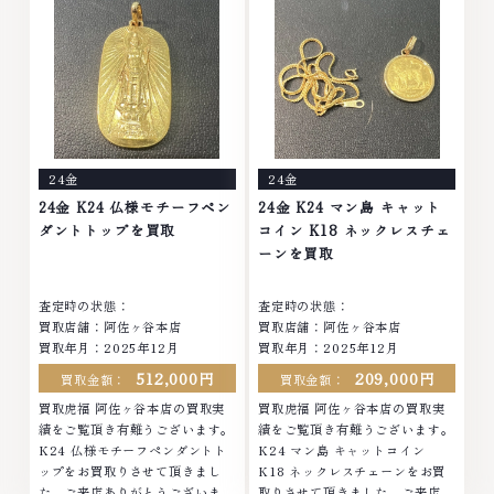
酒買取りのことなら、お任せくだ
さいなかでも金・プラチナ等のア
さいなかでも金・プラチナ等のア
クセサリー・貴金属・宝石・ダイ
クセサリー・貴金属・宝石・ダイ
ヤモンド・ジュエリーや ブラン
ヤモンド・ジュエリーや ブラン
ド品・時計等は特に自信を持っ
ド品・時計等は特に自信を持っ
て、高額査定を実現しておりま
て、高額査定を実現しておりま
す。 古くて使わなくなってしま
す。 古くて使わなくなってしま
ったアクセサリー、動かなくなっ
ったアクセサリー、動かなくなっ
てしまった腕時計、多くのお品物
24金
24金
てしまった腕時計、多くのお品物
の高価買取りを実現しており、他
の高価買取りを実現しており、他
店ではお値段の付かなかったお品
24金 K24 仏様モチーフペン
24金 K24 マン島 キャット
店ではお値段の付かなかったお品
物でも、一点一点丁寧に無料で査
ダントトップを買取
コイン K18 ネックレスチェ
物でも、一点一点丁寧に無料で査
定します。お気軽にご連絡くださ
ーンを買取
定します。お気軽にご連絡くださ
い。TEL: 0120-959-764営業
い。TEL: 0120-959-764営業
時間: 10:00～19:00定休日: 年中
査定時の状態：
査定時の状態：
時間: 10:00～19:00定休日: 年中
無休
買取店舗：阿佐ヶ谷本店
買取店舗：阿佐ヶ谷本店
無休
買取年月：2025年12月
買取年月：2025年12月
512,000円
209,000円
買取金額：
買取金額：
買取虎福 阿佐ヶ谷本店の買取実
買取虎福 阿佐ヶ谷本店の買取実
績をご覧頂き有難うございます。
績をご覧頂き有難うございます。
K24 仏様モチーフペンダントト
K24 マン島 キャットコイン
ップをお買取りさせて頂きまし
K18 ネックレスチェーンをお買
た。ご来店ありがとうございまし
取りさせて頂きました。ご来店あ