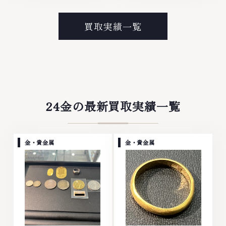
ンド衣類 お酒買取りのことな
ラチナ ダイヤモンド ブランド品
ら、お任せくださいなかでも金・
ブランド衣類 お酒買取りのこと
プラチナ等のアクセサリー・貴金
なら、お任せくださいなかでも
買取実績一覧
属・宝石・ダイヤモンド・ジュエ
金・プラチナ等のアクセサリー・
リーや ブランド品・時計等は特
貴金属・宝石・ダイヤモンド・ジ
に自信を持って、高額査定を実現
ュエリーや ブランド品・時計等
しております。 古くて使わなく
は特に自信を持って、高額査定を
なってしまったアクセサリー、動
実現しております。 古くて使わ
かなくなってしまった腕時計、多
なくなってしまったアクセサリ
くのお品物の高価買取りを実現し
ー、動かなくなってしまった腕時
ており、他店ではお値段の付かな
計、多くのお品物の高価買取りを
24金の最新買取実績一覧
かったお品物でも、一点一点丁寧
実現しており、他店ではお値段の
に無料で査定します。お気軽にご
付かなかったお品物でも、一点一
連絡ください。TEL: 0120-
点丁寧に無料で査定します。お気
959-764営業時間: 10:00～
軽にご連絡ください。TEL:
金・貴金属
金・貴金属
19:00定休日: 年中無休
0120-959-764営業時間: 10:00
～19:00定休日: 年中無休