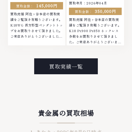
買取年月：2026年04月
145,000円
買取金額：
350,000円
買取金額：
買取虎福 阿佐ヶ谷本店の買取実
績をご覧頂き有難うございます。
買取虎福 阿佐ヶ谷本店の買取実
K18WG 長方形型ペンダントトッ
績をご覧頂き有難うございます。
プをお買取りさせて頂きました。
K18 Pt900 Pt850 ネックレス
ご来店ありがとうございました。
多数をお買取りさせて頂きまし
■地域買取No.1へ挑戦金 プラチ
た。ご来店ありがとうございまし
ナ ダイヤモンド ブランド品 ブラ
た。■地域買取No.1へ挑戦金 プ
ンド衣類 お酒買取りのことな
ラチナ ダイヤモンド ブランド品
ら、お任せくださいなかでも金・
ブランド衣類 お酒買取りのこと
プラチナ等のアクセサリー・貴金
なら、お任せくださいなかでも
買取実績一覧
属・宝石・ダイヤモンド・ジュエ
金・プラチナ等のアクセサリー・
リーや ブランド品・時計等は特
貴金属・宝石・ダイヤモンド・ジ
に自信を持って、高額査定を実現
ュエリーや ブランド品・時計等
しております。 古くて使わなく
は特に自信を持って、高額査定を
なってしまったアクセサリー、動
実現しております。 古くて使わ
かなくなってしまった腕時計、多
なくなってしまったアクセサリ
くのお品物の高価買取りを実現し
ー、動かなくなってしまった腕時
ており、他店ではお値段の付かな
計、多くのお品物の高価買取りを
貴金属の買取相場
かったお品物でも、一点一点丁寧
実現しており、他店ではお値段の
に無料で査定します。お気軽にご
付かなかったお品物でも、一点一
連絡ください。TEL: 0120-
点丁寧に無料で査定します。お気
959-764営業時間: 10:00～
軽にご連絡ください。TEL: