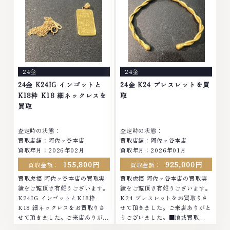
アクセサリー・貴金属・宝石・ダ
アクセサリー・貴金属・宝石・ダ
イヤモンド・ジュエリーや ブラ
イヤモンド・ジュエリーや ブラ
ンド品・時計等は特に自信を持っ
ンド品・時計等は特に自信を持っ
て、高額査定を実現しておりま
て、高額査定を実現しておりま
す。 古くて使わなくなってしま
す。 古くて使わなくなってしま
ったアクセサリー、動かなくなっ
ったアクセサリー、動かなくなっ
てしまった腕時計、多くのお品物
てしまった腕時計、多くのお品物
24金
24金
の高価買取りを実現しており、他
の高価買取りを実現しており、他
店ではお値段の付かなかったお品
店ではお値段の付かなかったお品
24金 K24IG インゴットと
24金 K24 ブレスレットを買
物でも、一点一点丁寧に無料で査
物でも、一点一点丁寧に無料で査
K18枠 K18 細ネックレスを
取
定します。お気軽にご連絡くださ
定します。お気軽にご連絡くださ
買取
い。TEL: 0120-959-764営業
い。TEL: 0120-959-764営業
時間: 10:00～19:00定休日: 年中
時間: 10:00～19:00定休日: 年中
査定時の状態：
査定時の状態：
無休
無休
買取店舗：阿佐ヶ谷本店
買取店舗：阿佐ヶ谷本店
買取年月：2026年02月
買取年月：2026年01月
155,800円
925,000円
買取金額：
買取金額：
買取虎福 阿佐ヶ谷本店の買取実
買取虎福 阿佐ヶ谷本店の買取実
績をご覧頂き有難うございます。
績をご覧頂き有難うございます。
K24IG インゴットとK18枠
K24 ブレスレットをお買取りさ
K18 細ネックレスをお買取りさ
せて頂きました。ご来店ありがと
せて頂きました。ご来店ありがと
うございました。■地域買取
うございました。■地域買取
No.1へ挑戦金 プラチナ ダイヤモ