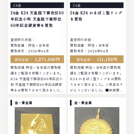
24金
24金
24金 K24 天皇陛下御在位60
24金 K24 かまぼこ型リング
年記念小判 天皇陛下御即位
を買取
60年記念硬貨等を買取
査定時の状態：
査定時の状態：
買取店舗：阿佐ヶ谷本店
買取店舗：阿佐ヶ谷本店
買取年月：2026年04月
買取年月：2026年04月
1,271,000円
111,150円
買取金額：
買取金額：
買取虎福 阿佐ヶ谷本店の買取実
買取虎福 阿佐ヶ谷本店の買取実
績をご覧頂き有難うございます。
績をご覧頂き有難うございます。
K24 天皇陛下御在位60年記念小
K24 かまぼこ型リングをお買取
判 天皇陛下御即位60年記念硬貨
りさせて頂きました。ご来店あり
等をお買取りさせて頂きました。
がとうございました。■地域買取
ご来店ありがとうございました。
No.1へ挑戦金 プラチナ ダイヤモ
■地域買取No.1へ挑戦金 プラチ
ンド ブランド品 ブランド衣類 お
金・貴金属
金・貴金属
ナ ダイヤモンド ブランド品 ブラ
酒買取りのことなら、お任せくだ
ンド衣類 お酒買取りのことな
さいなかでも金・プラチナ等のア
ら、お任せくださいなかでも金・
クセサリー・貴金属・宝石・ダイ
プラチナ等のアクセサリー・貴金
ヤモンド・ジュエリーや ブラン
属・宝石・ダイヤモンド・ジュエ
ド品・時計等は特に自信を持っ