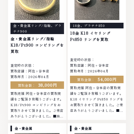
金・貴金属リング/指輪
、
プラ
18金
、
プラチナ850
チナ900
18金 K18 イヤリング
金・貴金属リング/指輪
Pt850 リングを買取
K18/Pt900 コンビリングを
買取
査定時の状態：
査定時の状態：
買取店舗：阿佐ヶ谷本店
買取店舗：阿佐ヶ谷本店
買取年月：2026年04月
買取年月：2026年04月
54,000円
買取金額：
38,000円
買取金額：
買取虎福 阿佐ヶ谷本店の買取実
買取虎福 阿佐ヶ谷本店の買取実
績をご覧頂き有難うございます。
績をご覧頂き有難うございます。
K18 イヤリング Pt850 リングを
K18/Pt900 コンビリングをお
お買取りさせて頂きました。ご来
買取りさせて頂きました。ご来店
店ありがとうございました。■地
ありがとうございました。■地域
域買取No.1へ挑戦金 プラチナ ダ
買取No.1へ挑戦金 プラチナ ダイ
イヤモンド ブランド品 ブランド
ヤモンド ブランド品 ブランド衣
衣類 お酒買取りのことなら、お
金・貴金属
金・貴金属
類 お酒買取りのことなら、お任
任せくださいなかでも金・プラチ