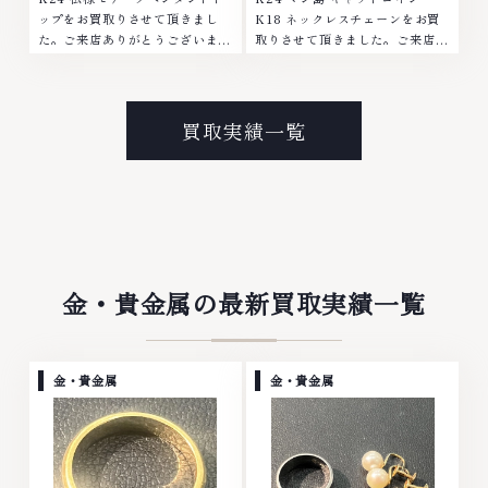
ップをお買取りさせて頂きまし
K18 ネックレスチェーンをお買
た。ご来店ありがとうございまし
取りさせて頂きました。ご来店あ
た。■地域買取No.1へ挑戦金 プ
りがとうございました。■地域買
ラチナ ダイヤモンド ブランド品
取No.1へ挑戦金 プラチナ ダイヤ
ブランド衣類 お酒買取りのこと
モンド ブランド品 ブランド衣類
なら、お任せくださいなかでも
お酒買取りのことなら、お任せく
買取実績一覧
金・プラチナ等のアクセサリー・
ださいなかでも金・プラチナ等の
貴金属・宝石・ダイヤモンド・ジ
アクセサリー・貴金属・宝石・ダ
ュエリーや ブランド品・時計等
イヤモンド・ジュエリーや ブラ
は特に自信を持って、高額査定を
ンド品・時計等は特に自信を持っ
実現しております。 古くて使わ
て、高額査定を実現しておりま
なくなってしまったアクセサリ
す。 古くて使わなくなってしま
ー、動かなくなってしまった腕時
ったアクセサリー、動かなくなっ
計、多くのお品物の高価買取りを
てしまった腕時計、多くのお品物
金・貴金属の最新買取実績一覧
実現しており、他店ではお値段の
の高価買取りを実現しており、他
付かなかったお品物でも、一点一
店ではお値段の付かなかったお品
点丁寧に無料で査定します。お気
物でも、一点一点丁寧に無料で査
軽にご連絡ください。TEL:
定します。お気軽にご連絡くださ
金・貴金属
金・貴金属
0120-959-764営業時間: 10:00
い。TEL: 0120-959-764営業
～19:00定休日: 年中無休
時間: 10:00～19:00定休日: 年中
無休