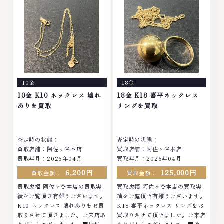
せくださいなかでも金・プラチナ
ナ等のアクセサリー・貴金属・宝
等のアクセサリー・貴金属・宝
石・ダイヤモンド・ジュエリーや
石・ダイヤモンド・ジュエリーや
ブランド品・時計等は特に自信を
ブランド品・時計等は特に自信を
持って、高額査定を実現しており
持って、高額査定を実現しており
ます。 古くて使わなくなってし
ます。 古くて使わなくなってし
まったアクセサリー、動かなくな
まったアクセサリー、動かなくな
ってしまった腕時計、多くのお品
ってしまった腕時計、多くのお品
物の高価買取りを実現しており、
10金
18金
物の高価買取りを実現しており、
他店ではお値段の付かなかったお
他店ではお値段の付かなかったお
品物でも、一点一点丁寧に無料で
10金 K10 ネックレス 壊れ
18金 K18 喜平ネックレス
品物でも、一点一点丁寧に無料で
査定します。お気軽にご連絡くだ
ありを買取
リングを買取
査定します。お気軽にご連絡くだ
さい。TEL: 0120-959-764営
さい。TEL: 0120-959-764営
業時間: 10:00～19:00定休日: 年
業時間: 10:00～19:00定休日: 年
中無休
査定時の状態：
査定時の状態：
中無休
買取店舗：阿佐ヶ谷本店
買取店舗：阿佐ヶ谷本店
買取年月：2026年04月
買取年月：2026年04月
6,200円
125,000円
買取金額：
買取金額：
買取虎福 阿佐ヶ谷本店の買取実
買取虎福 阿佐ヶ谷本店の買取実
績をご覧頂き有難うございます。
績をご覧頂き有難うございます。
K10 ネックレス 壊れありをお買
K18 喜平ネックレス リングをお
取りさせて頂きました。ご来店あ
買取りさせて頂きました。ご来店