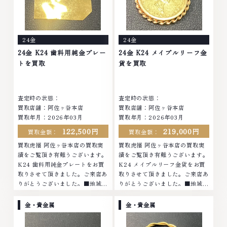
リーや ブランド品・時計等は特
て、高額査定を実現しておりま
に自信を持って、高額査定を実現
す。 古くて使わなくなってしま
しております。 古くて使わなく
ったアクセサリー、動かなくなっ
なってしまったアクセサリー、動
てしまった腕時計、多くのお品物
24金
24金
かなくなってしまった腕時計、多
の高価買取りを実現しており、他
くのお品物の高価買取りを実現し
店ではお値段の付かなかったお品
24金 K24 歯科用純金プレー
24金 K24 メイプルリーフ金
ており、他店ではお値段の付かな
物でも、一点一点丁寧に無料で査
トを買取
貨を買取
かったお品物でも、一点一点丁寧
定します。お気軽にご連絡くださ
に無料で査定します。お気軽にご
い。TEL: 0120-959-764営業
連絡ください。TEL: 0120-
時間: 10:00～19:00定休日: 年中
査定時の状態：
査定時の状態：
959-764営業時間: 10:00～
無休
買取店舗：阿佐ヶ谷本店
買取店舗：阿佐ヶ谷本店
19:00定休日: 年中無休
買取年月：2026年03月
買取年月：2026年03月
122,500円
219,000円
買取金額：
買取金額：
買取虎福 阿佐ヶ谷本店の買取実
買取虎福 阿佐ヶ谷本店の買取実
績をご覧頂き有難うございます。
績をご覧頂き有難うございます。
K24 歯科用純金プレートをお買
K24 メイプルリーフ金貨をお買
取りさせて頂きました。ご来店あ
取りさせて頂きました。ご来店あ
りがとうございました。■地域買
りがとうございました。■地域買
取No.1へ挑戦金 プラチナ ダイヤ
取No.1へ挑戦金 プラチナ ダイヤ
モンド ブランド品 ブランド衣類
モンド ブランド品 ブランド衣類
金・貴金属
金・貴金属
お酒買取りのことなら、お任せく
お酒買取りのことなら、お任せく
ださいなかでも金・プラチナ等の
ださいなかでも金・プラチナ等の