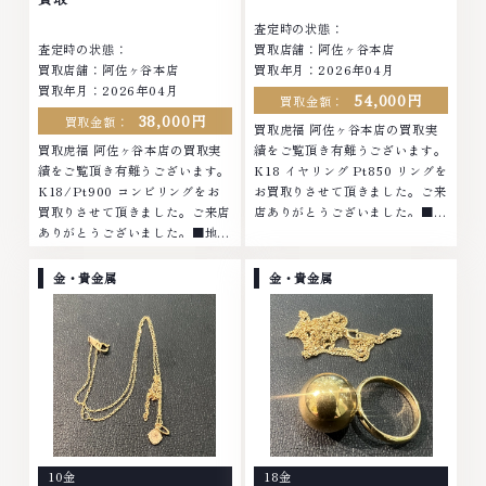
査定時の状態：
査定時の状態：
買取店舗：阿佐ヶ谷本店
買取店舗：阿佐ヶ谷本店
買取年月：2026年04月
買取年月：2026年04月
54,000円
買取金額：
38,000円
買取金額：
買取虎福 阿佐ヶ谷本店の買取実
買取虎福 阿佐ヶ谷本店の買取実
績をご覧頂き有難うございます。
績をご覧頂き有難うございます。
K18 イヤリング Pt850 リングを
K18/Pt900 コンビリングをお
お買取りさせて頂きました。ご来
買取りさせて頂きました。ご来店
店ありがとうございました。■地
ありがとうございました。■地域
域買取No.1へ挑戦金 プラチナ ダ
買取No.1へ挑戦金 プラチナ ダイ
イヤモンド ブランド品 ブランド
ヤモンド ブランド品 ブランド衣
衣類 お酒買取りのことなら、お
金・貴金属
金・貴金属
類 お酒買取りのことなら、お任
任せくださいなかでも金・プラチ
せくださいなかでも金・プラチナ
ナ等のアクセサリー・貴金属・宝
等のアクセサリー・貴金属・宝
石・ダイヤモンド・ジュエリーや
石・ダイヤモンド・ジュエリーや
ブランド品・時計等は特に自信を
ブランド品・時計等は特に自信を
持って、高額査定を実現しており
持って、高額査定を実現しており
ます。 古くて使わなくなってし
ます。 古くて使わなくなってし
まったアクセサリー、動かなくな
まったアクセサリー、動かなくな
ってしまった腕時計、多くのお品
ってしまった腕時計、多くのお品
物の高価買取りを実現しており、
10金
18金
物の高価買取りを実現しており、
他店ではお値段の付かなかったお