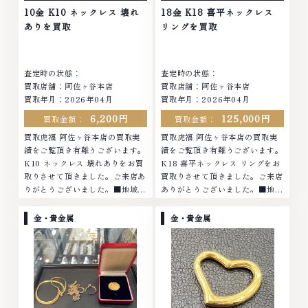
他店ではお値段の付かなかったお
品物でも、一点一点丁寧に無料で
10金 K10 ネックレス 壊れ
18金 K18 喜平ネックレス
品物でも、一点一点丁寧に無料で
査定します。お気軽にご連絡くだ
ありを買取
リングを買取
査定します。お気軽にご連絡くだ
さい。TEL: 0120-959-764営
さい。TEL: 0120-959-764営
業時間: 10:00～19:00定休日: 年
業時間: 10:00～19:00定休日: 年
中無休
査定時の状態：
査定時の状態：
中無休
買取店舗：阿佐ヶ谷本店
買取店舗：阿佐ヶ谷本店
買取年月：2026年04月
買取年月：2026年04月
6,200円
125,000円
買取金額：
買取金額：
買取虎福 阿佐ヶ谷本店の買取実
買取虎福 阿佐ヶ谷本店の買取実
績をご覧頂き有難うございます。
績をご覧頂き有難うございます。
K10 ネックレス 壊れありをお買
K18 喜平ネックレス リングをお
取りさせて頂きました。ご来店あ
買取りさせて頂きました。ご来店
りがとうございました。■地域買
ありがとうございました。■地域
取No.1へ挑戦金 プラチナ ダイヤ
買取No.1へ挑戦金 プラチナ ダイ
モンド ブランド品 ブランド衣類
ヤモンド ブランド品 ブランド衣
金・貴金属
金・貴金属
お酒買取りのことなら、お任せく
類 お酒買取りのことなら、お任
ださいなかでも金・プラチナ等の
せくださいなかでも金・プラチナ
アクセサリー・貴金属・宝石・ダ
等のアクセサリー・貴金属・宝
イヤモンド・ジュエリーや ブラ
石・ダイヤモンド・ジュエリーや
ンド品・時計等は特に自信を持っ
ブランド品・時計等は特に自信を
て、高額査定を実現しておりま
持って、高額査定を実現しており
す。 古くて使わなくなってしま
ます。 古くて使わなくなってし