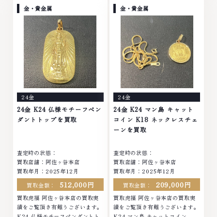
No.1へ挑戦金 プラチナ ダイヤモ
ンド ブランド品 ブランド衣類 お
金・貴金属
金・貴金属
ンド ブランド品 ブランド衣類 お
酒買取りのことなら、お任せくだ
酒買取りのことなら、お任せくだ
さいなかでも金・プラチナ等のア
さいなかでも金・プラチナ等のア
クセサリー・貴金属・宝石・ダイ
クセサリー・貴金属・宝石・ダイ
ヤモンド・ジュエリーや ブラン
ヤモンド・ジュエリーや ブラン
ド品・時計等は特に自信を持っ
ド品・時計等は特に自信を持っ
て、高額査定を実現しておりま
て、高額査定を実現しておりま
す。 古くて使わなくなってしま
す。 古くて使わなくなってしま
ったアクセサリー、動かなくなっ
ったアクセサリー、動かなくなっ
てしまった腕時計、多くのお品物
24金
24金
てしまった腕時計、多くのお品物
の高価買取りを実現しており、他
の高価買取りを実現しており、他
店ではお値段の付かなかったお品
24金 K24 仏様モチーフペン
24金 K24 マン島 キャット
店ではお値段の付かなかったお品
物でも、一点一点丁寧に無料で査
ダントトップを買取
コイン K18 ネックレスチェ
物でも、一点一点丁寧に無料で査
定します。お気軽にご連絡くださ
ーンを買取
定します。お気軽にご連絡くださ
い。TEL: 0120-959-764営業
い。TEL: 0120-959-764営業
時間: 10:00～19:00定休日: 年中
査定時の状態：
査定時の状態：
時間: 10:00～19:00定休日: 年中
無休
買取店舗：阿佐ヶ谷本店
買取店舗：阿佐ヶ谷本店
無休
買取年月：2025年12月
買取年月：2025年12月
512,000円
209,000円
買取金額：
買取金額：
買取虎福 阿佐ヶ谷本店の買取実
買取虎福 阿佐ヶ谷本店の買取実
績をご覧頂き有難うございます。
績をご覧頂き有難うございます。
K24 仏様モチーフペンダントト
K24 マン島 キャットコイン