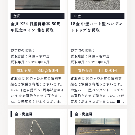
ったアクセサリー、動かなくなっ
まったアクセサリー、動かなくな
てしまった腕時計、多くのお品物
ってしまった腕時計、多くのお品
金貨
18金
の高価買取りを実現しており、他
物の高価買取りを実現しており、
店ではお値段の付かなかったお品
他店ではお値段の付かなかったお
金貨 K24 日産自動車 50周
18金 中空ハート型ペンダン
物でも、一点一点丁寧に無料で査
品物でも、一点一点丁寧に無料で
年記念コイン 他を買取
トトップを買取
定します。お気軽にご連絡くださ
査定します。お気軽にご連絡くだ
い。TEL: 0120-959-764営業
さい。TEL: 0120-959-764営
時間: 10:00～19:00定休日: 年中
業時間: 10:00～19:00定休日: 年
査定時の状態：
査定時の状態：
無休
中無休
買取店舗：阿佐ヶ谷本店
買取店舗：阿佐ヶ谷本店
買取年月：2026年04月
買取年月：2026年04月
835,350円
11,000円
買取金額：
買取金額：
買取虎福 阿佐ヶ谷本店の買取実
買取虎福 阿佐ヶ谷本店の買取実
績をご覧頂き有難うございます。
績をご覧頂き有難うございます。
K24 日産自動車 50周年記念コイ
中空ハート型ペンダントトップを
ン 他をお買取りさせて頂きまし
お買取りさせて頂きました。ご来
た。ご来店ありがとうございまし
店ありがとうございました。■地
た。■地域買取No.1へ挑戦金 プ
域買取No.1へ挑戦金 プラチナ ダ
ラチナ ダイヤモンド ブランド品
イヤモンド ブランド品 ブランド
金・貴金属
金・貴金属
ブランド衣類 お酒買取りのこと
衣類 お酒買取りのことなら、お
なら、お任せくださいなかでも
任せくださいなかでも金・プラチ
金・プラチナ等のアクセサリー・
ナ等のアクセサリー・貴金属・宝