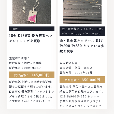
貴金属・宝石・ダイヤモンド・ジ
石・ダイヤモンド・ジュエリーや
ュエリーや ブランド品・時計等
ブランド品・時計等は特に自信を
は特に自信を持って、高額査定を
持って、高額査定を実現しており
実現しております。 古くて使わ
ます。 古くて使わなくなってし
なくなってしまったアクセサリ
まったアクセサリー、動かなくな
ー、動かなくなってしまった腕時
ってしまった腕時計、多くのお品
18金
金・貴金属ネックレス
、
18金
、
計、多くのお品物の高価買取りを
物の高価買取りを実現しており、
プラチナ900
、
プラチナ850
実現しており、他店ではお値段の
他店ではお値段の付かなかったお
18金 K18WG 長方形型ペン
付かなかったお品物でも、一点一
品物でも、一点一点丁寧に無料で
金・貴金属ネックレス K18
ダントトップを買取
点丁寧に無料で査定します。お気
査定します。お気軽にご連絡くだ
Pt900 Pt850 ネックレス多
軽にご連絡ください。TEL:
さい。TEL: 0120-959-764営
数を買取
0120-959-764営業時間: 10:00
業時間: 10:00～19:00定休日: 年
査定時の状態：
～19:00定休日: 年中無休
中無休
買取店舗：阿佐ヶ谷本店
査定時の状態：
買取年月：2026年04月
買取店舗：阿佐ヶ谷本店
買取年月：2026年04月
145,000円
買取金額：
350,000円
買取金額：
買取虎福 阿佐ヶ谷本店の買取実
績をご覧頂き有難うございます。
買取虎福 阿佐ヶ谷本店の買取実
K18WG 長方形型ペンダントトッ
績をご覧頂き有難うございます。
プをお買取りさせて頂きました。
K18 Pt900 Pt850 ネックレス
ご来店ありがとうございました。
多数をお買取りさせて頂きまし
■地域買取No.1へ挑戦金 プラチ
た。ご来店ありがとうございまし
ナ ダイヤモンド ブランド品 ブラ
た。■地域買取No.1へ挑戦金 プ