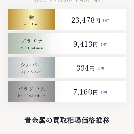
1gあたり・
2026年8月9日
時点
19:00定休日: 年中無休
0120-959-764営業時間: 10:00
～19:00定休日: 年中無休
金
23,478
0
円
円
プラチナ
9,413
0
円
円
シルバー
334
0
円
円
パラジウム
7,160
0
円
円
貴金属の買取相場価格推移