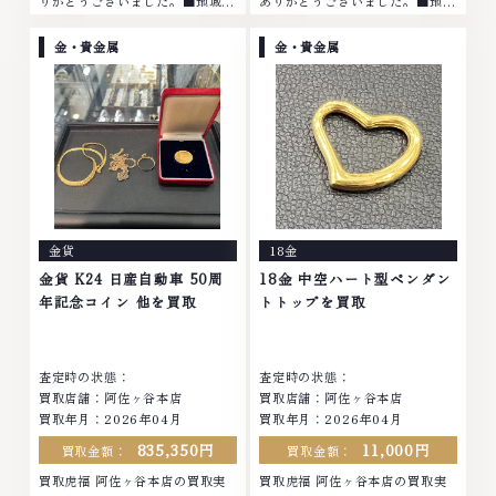
りがとうございました。■地域買
ありがとうございました。■地域
取No.1へ挑戦金 プラチナ ダイヤ
買取No.1へ挑戦金 プラチナ ダイ
モンド ブランド品 ブランド衣類
ヤモンド ブランド品 ブランド衣
金・貴金属
金・貴金属
お酒買取りのことなら、お任せく
類 お酒買取りのことなら、お任
ださいなかでも金・プラチナ等の
せくださいなかでも金・プラチナ
アクセサリー・貴金属・宝石・ダ
等のアクセサリー・貴金属・宝
イヤモンド・ジュエリーや ブラ
石・ダイヤモンド・ジュエリーや
ンド品・時計等は特に自信を持っ
ブランド品・時計等は特に自信を
て、高額査定を実現しておりま
持って、高額査定を実現しており
す。 古くて使わなくなってしま
ます。 古くて使わなくなってし
ったアクセサリー、動かなくなっ
まったアクセサリー、動かなくな
てしまった腕時計、多くのお品物
ってしまった腕時計、多くのお品
金貨
18金
の高価買取りを実現しており、他
物の高価買取りを実現しており、
店ではお値段の付かなかったお品
他店ではお値段の付かなかったお
金貨 K24 日産自動車 50周
18金 中空ハート型ペンダン
物でも、一点一点丁寧に無料で査
品物でも、一点一点丁寧に無料で
年記念コイン 他を買取
トトップを買取
定します。お気軽にご連絡くださ
査定します。お気軽にご連絡くだ
い。TEL: 0120-959-764営業
さい。TEL: 0120-959-764営
時間: 10:00～19:00定休日: 年中
業時間: 10:00～19:00定休日: 年
査定時の状態：
査定時の状態：
無休
中無休
買取店舗：阿佐ヶ谷本店
買取店舗：阿佐ヶ谷本店
買取年月：2026年04月
買取年月：2026年04月
835,350円
11,000円
買取金額：
買取金額：
買取虎福 阿佐ヶ谷本店の買取実
買取虎福 阿佐ヶ谷本店の買取実