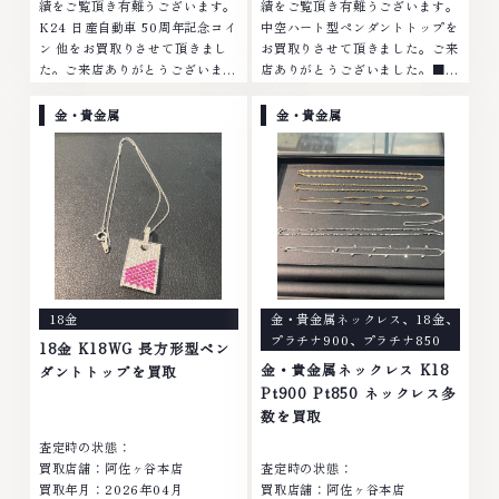
績をご覧頂き有難うございます。
績をご覧頂き有難うございます。
K24 日産自動車 50周年記念コイ
中空ハート型ペンダントトップを
ン 他をお買取りさせて頂きまし
お買取りさせて頂きました。ご来
た。ご来店ありがとうございまし
店ありがとうございました。■地
た。■地域買取No.1へ挑戦金 プ
域買取No.1へ挑戦金 プラチナ ダ
ラチナ ダイヤモンド ブランド品
イヤモンド ブランド品 ブランド
金・貴金属
金・貴金属
ブランド衣類 お酒買取りのこと
衣類 お酒買取りのことなら、お
なら、お任せくださいなかでも
任せくださいなかでも金・プラチ
金・プラチナ等のアクセサリー・
ナ等のアクセサリー・貴金属・宝
貴金属・宝石・ダイヤモンド・ジ
石・ダイヤモンド・ジュエリーや
ュエリーや ブランド品・時計等
ブランド品・時計等は特に自信を
は特に自信を持って、高額査定を
持って、高額査定を実現しており
実現しております。 古くて使わ
ます。 古くて使わなくなってし
なくなってしまったアクセサリ
まったアクセサリー、動かなくな
ー、動かなくなってしまった腕時
ってしまった腕時計、多くのお品
18金
金・貴金属ネックレス
、
18金
、
計、多くのお品物の高価買取りを
物の高価買取りを実現しており、
プラチナ900
、
プラチナ850
実現しており、他店ではお値段の
他店ではお値段の付かなかったお
18金 K18WG 長方形型ペン
付かなかったお品物でも、一点一
品物でも、一点一点丁寧に無料で
金・貴金属ネックレス K18
ダントトップを買取
点丁寧に無料で査定します。お気
査定します。お気軽にご連絡くだ
Pt900 Pt850 ネックレス多
軽にご連絡ください。TEL:
さい。TEL: 0120-959-764営
数を買取
0120-959-764営業時間: 10:00
業時間: 10:00～19:00定休日: 年
査定時の状態：
～19:00定休日: 年中無休
中無休
買取店舗：阿佐ヶ谷本店
査定時の状態：
買取年月：2026年04月
買取店舗：阿佐ヶ谷本店