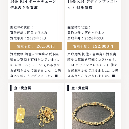
14金 K14 ボールチェーン
14金 K14 デザインブレスレ
切れありを買取
ット 他を買取
査定時の状態：
査定時の状態：
買取店舗：阿佐ヶ谷本店
買取店舗：阿佐ヶ谷本店
買取年月：2026年04月
買取年月：2026年03月
26,500円
192,000円
買取金額：
買取金額：
買取虎福 阿佐ヶ谷本店の買取実
買取虎福 阿佐ヶ谷本店の買取実
績をご覧頂き有難うございます。
績をご覧頂き有難うございます。
K14 ボールチェーン 切れありを
K14 デザインブレスレット 他を
お買取りさせて頂きました。ご来
お買取りさせて頂きました。ご来
店ありがとうございました。■地
店ありがとうございました。■地
域買取No.1へ挑戦金 プラチナ ダ
域買取No.1へ挑戦金 プラチナ ダ
イヤモンド ブランド品 ブランド
イヤモンド ブランド品 ブランド
金・貴金属
金・貴金属
衣類 お酒買取りのことなら、お
衣類 お酒買取りのことなら、お
任せくださいなかでも金・プラチ
任せくださいなかでも金・プラチ
ナ等のアクセサリー・貴金属・宝
ナ等のアクセサリー・貴金属・宝
石・ダイヤモンド・ジュエリーや
石・ダイヤモンド・ジュエリーや
ブランド品・時計等は特に自信を
ブランド品・時計等は特に自信を
持って、高額査定を実現しており
持って、高額査定を実現しており
ます。 古くて使わなくなってし
ます。 古くて使わなくなってし