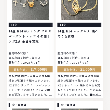
ュエリーや ブランド品・時計等
ド品・時計等は特に自信を持っ
は特に自信を持って、高額査定を
て、高額査定を実現しておりま
実現しております。 古くて使わ
す。 古くて使わなくなってしま
なくなってしまったアクセサリ
ったアクセサリー、動かなくなっ
ー、動かなくなってしまった腕時
てしまった腕時計、多くのお品物
14金
14金
計、多くのお品物の高価買取りを
の高価買取りを実現しており、他
実現しており、他店ではお値段の
店ではお値段の付かなかったお品
14金 K14WG リング クロス
14金 K14 ネックレス 壊れ
付かなかったお品物でも、一点一
物でも、一点一点丁寧に無料で査
ペンダントトップ その他リ
ありを買取
点丁寧に無料で査定します。お気
定します。お気軽にご連絡くださ
ング2点 金歯を買取
軽にご連絡ください。TEL:
い。TEL: 0120-959-764営業
0120-959-764営業時間: 10:00
時間: 10:00～19:00定休日: 年中
査定時の状態：
査定時の状態：
～19:00定休日: 年中無休
無休
買取店舗：阿佐ヶ谷本店
買取店舗：阿佐ヶ谷本店
買取年月：2026年01月
買取年月：2026年01月
117,000円
21,000円
買取金額：
買取金額：
買取虎福 阿佐ヶ谷本店の買取実
買取虎福 阿佐ヶ谷本店の買取実
績をご覧頂き有難うございます。
績をご覧頂き有難うございます。
K14WG リング クロスペンダン
K14 ネックレス 壊れありをお買
トトップ その他リング2点 金歯
取りさせて頂きました。ご来店あ
をお買取りさせて頂きました。ご
りがとうございました。■地域買
来店ありがとうございました。■
取No.1へ挑戦金 プラチナ ダイヤ
地域買取No.1へ挑戦金 プラチナ
モンド ブランド品 ブランド衣類
金・貴金属
金・貴金属
ダイヤモンド ブランド品 ブラン
お酒買取りのことなら、お任せく