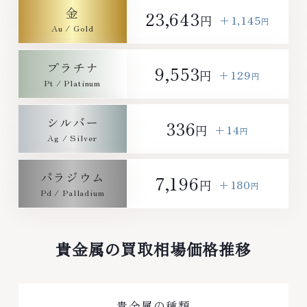
金
23,643
+1,145
円
円
プラチナ
9,553
+129
円
円
シルバー
336
+14
円
円
パラジウム
7,196
+180
円
円
貴金属の買取相場価格推移
貴金属の種類