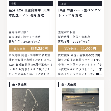
金貨
18金
の高価買取りを実現しており、他
物の高価買取りを実現しており、
店ではお値段の付かなかったお品
他店ではお値段の付かなかったお
金貨 K24 日産自動車 50周
18金 中空ハート型ペンダン
物でも、一点一点丁寧に無料で査
品物でも、一点一点丁寧に無料で
年記念コイン 他を買取
トトップを買取
定します。お気軽にご連絡くださ
査定します。お気軽にご連絡くだ
い。TEL: 0120-959-764営業
さい。TEL: 0120-959-764営
時間: 10:00～19:00定休日: 年中
業時間: 10:00～19:00定休日: 年
査定時の状態：
査定時の状態：
無休
中無休
買取店舗：阿佐ヶ谷本店
買取店舗：阿佐ヶ谷本店
買取年月：2026年04月
買取年月：2026年04月
835,350円
11,000円
買取金額：
買取金額：
買取虎福 阿佐ヶ谷本店の買取実
買取虎福 阿佐ヶ谷本店の買取実
績をご覧頂き有難うございます。
績をご覧頂き有難うございます。
K24 日産自動車 50周年記念コイ
中空ハート型ペンダントトップを
ン 他をお買取りさせて頂きまし
お買取りさせて頂きました。ご来
た。ご来店ありがとうございまし
店ありがとうございました。■地
た。■地域買取No.1へ挑戦金 プ
域買取No.1へ挑戦金 プラチナ ダ
ラチナ ダイヤモンド ブランド品
イヤモンド ブランド品 ブランド
金・貴金属
金・貴金属
ブランド衣類 お酒買取りのこと
衣類 お酒買取りのことなら、お
なら、お任せくださいなかでも
任せくださいなかでも金・プラチ
金・プラチナ等のアクセサリー・
ナ等のアクセサリー・貴金属・宝
貴金属・宝石・ダイヤモンド・ジ
石・ダイヤモンド・ジュエリーや
ュエリーや ブランド品・時計等
ブランド品・時計等は特に自信を