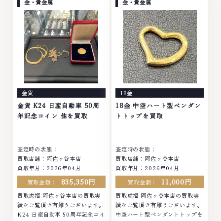
モンド ブランド品 ブランド衣類
ヤモンド ブランド品 ブランド衣
金・貴金属
金・貴金属
お酒買取りのことなら、お任せく
類 お酒買取りのことなら、お任
ださいなかでも金・プラチナ等の
せくださいなかでも金・プラチナ
アクセサリー・貴金属・宝石・ダ
等のアクセサリー・貴金属・宝
イヤモンド・ジュエリーや ブラ
石・ダイヤモンド・ジュエリーや
ンド品・時計等は特に自信を持っ
ブランド品・時計等は特に自信を
て、高額査定を実現しておりま
持って、高額査定を実現しており
す。 古くて使わなくなってしま
ます。 古くて使わなくなってし
ったアクセサリー、動かなくなっ
まったアクセサリー、動かなくな
てしまった腕時計、多くのお品物
ってしまった腕時計、多くのお品
金貨
18金
の高価買取りを実現しており、他
物の高価買取りを実現しており、
店ではお値段の付かなかったお品
他店ではお値段の付かなかったお
金貨 K24 日産自動車 50周
18金 中空ハート型ペンダン
物でも、一点一点丁寧に無料で査
品物でも、一点一点丁寧に無料で
年記念コイン 他を買取
トトップを買取
定します。お気軽にご連絡くださ
査定します。お気軽にご連絡くだ
い。TEL: 0120-959-764営業
さい。TEL: 0120-959-764営
時間: 10:00～19:00定休日: 年中
業時間: 10:00～19:00定休日: 年
査定時の状態：
査定時の状態：
無休
中無休
買取店舗：阿佐ヶ谷本店
買取店舗：阿佐ヶ谷本店
買取年月：2026年04月
買取年月：2026年04月
835,350円
11,000円
買取金額：
買取金額：
買取虎福 阿佐ヶ谷本店の買取実
買取虎福 阿佐ヶ谷本店の買取実
績をご覧頂き有難うございます。
績をご覧頂き有難うございます。
K24 日産自動車 50周年記念コイ
中空ハート型ペンダントトップを