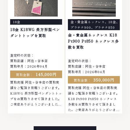
は特に自信を持って、高額査定を
持って、高額査定を実現しており
実現しております。 古くて使わ
ます。 古くて使わなくなってし
なくなってしまったアクセサリ
まったアクセサリー、動かなくな
ー、動かなくなってしまった腕時
ってしまった腕時計、多くのお品
18金
金・貴金属ネックレス
、
18金
、
計、多くのお品物の高価買取りを
物の高価買取りを実現しており、
プラチナ900
、
プラチナ850
実現しており、他店ではお値段の
他店ではお値段の付かなかったお
18金 K18WG 長方形型ペン
付かなかったお品物でも、一点一
品物でも、一点一点丁寧に無料で
金・貴金属ネックレス K18
ダントトップを買取
点丁寧に無料で査定します。お気
査定します。お気軽にご連絡くだ
Pt900 Pt850 ネックレス多
軽にご連絡ください。TEL:
さい。TEL: 0120-959-764営
数を買取
0120-959-764営業時間: 10:00
業時間: 10:00～19:00定休日: 年
査定時の状態：
～19:00定休日: 年中無休
中無休
買取店舗：阿佐ヶ谷本店
査定時の状態：
買取年月：2026年04月
買取店舗：阿佐ヶ谷本店
買取年月：2026年04月
145,000円
買取金額：
350,000円
買取金額：
買取虎福 阿佐ヶ谷本店の買取実
績をご覧頂き有難うございます。
買取虎福 阿佐ヶ谷本店の買取実
K18WG 長方形型ペンダントトッ
績をご覧頂き有難うございます。
プをお買取りさせて頂きました。
K18 Pt900 Pt850 ネックレス
ご来店ありがとうございました。
多数をお買取りさせて頂きまし
■地域買取No.1へ挑戦金 プラチ
た。ご来店ありがとうございまし
ナ ダイヤモンド ブランド品 ブラ
た。■地域買取No.1へ挑戦金 プ
ンド衣類 お酒買取りのことな
ラチナ ダイヤモンド ブランド品
ら、お任せくださいなかでも金・
ブランド衣類 お酒買取りのこと