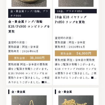
金・貴金属リング/指輪
、
プラ
18金
、
プラチナ850
チナ900
18金 K18 イヤリング
金・貴金属リング/指輪
Pt850 リングを買取
K18/Pt900 コンビリングを
買取
査定時の状態：
査定時の状態：
買取店舗：阿佐ヶ谷本店
買取店舗：阿佐ヶ谷本店
買取年月：2026年04月
買取年月：2026年04月
54,000円
買取金額：
38,000円
買取金額：
買取虎福 阿佐ヶ谷本店の買取実
買取虎福 阿佐ヶ谷本店の買取実
績をご覧頂き有難うございます。
績をご覧頂き有難うございます。
K18 イヤリング Pt850 リングを
K18/Pt900 コンビリングをお
お買取りさせて頂きました。ご来
買取りさせて頂きました。ご来店
店ありがとうございました。■地
ありがとうございました。■地域
域買取No.1へ挑戦金 プラチナ ダ
買取No.1へ挑戦金 プラチナ ダイ
イヤモンド ブランド品 ブランド
ヤモンド ブランド品 ブランド衣
衣類 お酒買取りのことなら、お
金・貴金属
金・貴金属
類 お酒買取りのことなら、お任
任せくださいなかでも金・プラチ
せくださいなかでも金・プラチナ
ナ等のアクセサリー・貴金属・宝
等のアクセサリー・貴金属・宝
石・ダイヤモンド・ジュエリーや