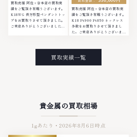
350,000円
買取金額：
買取虎福 阿佐ヶ谷本店の買取実
績をご覧頂き有難うございます。
買取虎福 阿佐ヶ谷本店の買取実
K18WG 長方形型ペンダントトッ
績をご覧頂き有難うございます。
プをお買取りさせて頂きました。
K18 Pt900 Pt850 ネックレス
ご来店ありがとうございました。
多数をお買取りさせて頂きまし
■地域買取No.1へ挑戦金 プラチ
た。ご来店ありがとうございまし
ナ ダイヤモンド ブランド品 ブラ
た。■地域買取No.1へ挑戦金 プ
ンド衣類 お酒買取りのことな
ラチナ ダイヤモンド ブランド品
ら、お任せくださいなかでも金・
ブランド衣類 お酒買取りのこと
プラチナ等のアクセサリー・貴金
なら、お任せくださいなかでも
買取実績一覧
属・宝石・ダイヤモンド・ジュエ
金・プラチナ等のアクセサリー・
リーや ブランド品・時計等は特
貴金属・宝石・ダイヤモンド・ジ
に自信を持って、高額査定を実現
ュエリーや ブランド品・時計等
しております。 古くて使わなく
は特に自信を持って、高額査定を
なってしまったアクセサリー、動
実現しております。 古くて使わ
かなくなってしまった腕時計、多
なくなってしまったアクセサリ
くのお品物の高価買取りを実現し
ー、動かなくなってしまった腕時
ており、他店ではお値段の付かな
計、多くのお品物の高価買取りを
貴金属の買取相場
かったお品物でも、一点一点丁寧
実現しており、他店ではお値段の
に無料で査定します。お気軽にご
付かなかったお品物でも、一点一
連絡ください。TEL: 0120-
点丁寧に無料で査定します。お気
1gあたり・
2026年8月6日
時点
959-764営業時間: 10:00～
軽にご連絡ください。TEL:
19:00定休日: 年中無休
0120-959-764営業時間: 10:00
～19:00定休日: 年中無休