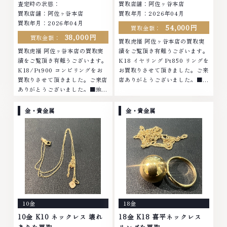
査定時の状態：
買取店舗：阿佐ヶ谷本店
買取店舗：阿佐ヶ谷本店
買取年月：2026年04月
買取年月：2026年04月
54,000円
買取金額：
38,000円
買取金額：
買取虎福 阿佐ヶ谷本店の買取実
買取虎福 阿佐ヶ谷本店の買取実
績をご覧頂き有難うございます。
績をご覧頂き有難うございます。
K18 イヤリング Pt850 リングを
K18/Pt900 コンビリングをお
お買取りさせて頂きました。ご来
買取りさせて頂きました。ご来店
店ありがとうございました。■地
ありがとうございました。■地域
域買取No.1へ挑戦金 プラチナ ダ
買取No.1へ挑戦金 プラチナ ダイ
イヤモンド ブランド品 ブランド
ヤモンド ブランド品 ブランド衣
衣類 お酒買取りのことなら、お
金・貴金属
金・貴金属
類 お酒買取りのことなら、お任
任せくださいなかでも金・プラチ
せくださいなかでも金・プラチナ
ナ等のアクセサリー・貴金属・宝
等のアクセサリー・貴金属・宝
石・ダイヤモンド・ジュエリーや
石・ダイヤモンド・ジュエリーや
ブランド品・時計等は特に自信を
ブランド品・時計等は特に自信を
持って、高額査定を実現しており
持って、高額査定を実現しており
ます。 古くて使わなくなってし
ます。 古くて使わなくなってし
まったアクセサリー、動かなくな
まったアクセサリー、動かなくな
ってしまった腕時計、多くのお品
ってしまった腕時計、多くのお品
物の高価買取りを実現しており、
10金
18金
物の高価買取りを実現しており、
他店ではお値段の付かなかったお
他店ではお値段の付かなかったお
品物でも、一点一点丁寧に無料で
10金 K10 ネックレス 壊れ
18金 K18 喜平ネックレス
品物でも、一点一点丁寧に無料で
査定します。お気軽にご連絡くだ