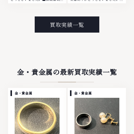
No.1へ挑戦金 プラチナ ダイヤモ
地域買取No.1へ挑戦金 プラチナ
ンド ブランド品 ブランド衣類 お
ダイヤモンド ブランド品 ブラン
酒買取りのことなら、お任せくだ
ド衣類 お酒買取りのことなら、
さいなかでも金・プラチナ等のア
お任せくださいなかでも金・プラ
買取実績一覧
クセサリー・貴金属・宝石・ダイ
チナ等のアクセサリー・貴金属・
ヤモンド・ジュエリーや ブラン
宝石・ダイヤモンド・ジュエリー
ド品・時計等は特に自信を持っ
や ブランド品・時計等は特に自
て、高額査定を実現しておりま
信を持って、高額査定を実現して
す。 古くて使わなくなってしま
おります。 古くて使わなくなっ
ったアクセサリー、動かなくなっ
てしまったアクセサリー、動かな
てしまった腕時計、多くのお品物
くなってしまった腕時計、多くの
の高価買取りを実現しており、他
お品物の高価買取りを実現してお
金・貴金属の最新買取実績一覧
店ではお値段の付かなかったお品
り、他店ではお値段の付かなかっ
物でも、一点一点丁寧に無料で査
たお品物でも、一点一点丁寧に無
定します。お気軽にご連絡くださ
料で査定します。お気軽にご連絡
い。TEL: 0120-959-764営業
ください。TEL: 0120-959-
金・貴金属
金・貴金属
時間: 10:00～19:00定休日: 年中
764営業時間: 10:00～19:00定
無休
休日: 年中無休