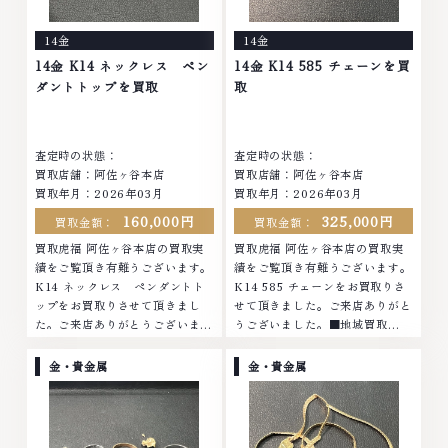
まったアクセサリー、動かなくな
まったアクセサリー、動かなくな
ってしまった腕時計、多くのお品
ってしまった腕時計、多くのお品
14金
14金
物の高価買取りを実現しており、
物の高価買取りを実現しており、
他店ではお値段の付かなかったお
他店ではお値段の付かなかったお
14金 K14 ネックレス ペン
14金 K14 585 チェーンを買
品物でも、一点一点丁寧に無料で
品物でも、一点一点丁寧に無料で
ダントトップを買取
取
査定します。お気軽にご連絡くだ
査定します。お気軽にご連絡くだ
さい。TEL: 0120-959-764営
さい。TEL: 0120-959-764営
業時間: 10:00～19:00定休日: 年
業時間: 10:00～19:00定休日: 年
査定時の状態：
査定時の状態：
中無休
中無休
買取店舗：阿佐ヶ谷本店
買取店舗：阿佐ヶ谷本店
買取年月：2026年03月
買取年月：2026年03月
160,000円
325,000円
買取金額：
買取金額：
買取虎福 阿佐ヶ谷本店の買取実
買取虎福 阿佐ヶ谷本店の買取実
績をご覧頂き有難うございます。
績をご覧頂き有難うございます。
K14 ネックレス ペンダントト
K14 585 チェーンをお買取りさ
ップをお買取りさせて頂きまし
せて頂きました。ご来店ありがと
た。ご来店ありがとうございまし
うございました。■地域買取
た。■地域買取No.1へ挑戦金 プ
No.1へ挑戦金 プラチナ ダイヤモ
ラチナ ダイヤモンド ブランド品
ンド ブランド品 ブランド衣類 お
金・貴金属
金・貴金属
ブランド衣類 お酒買取りのこと
酒買取りのことなら、お任せくだ
なら、お任せくださいなかでも
さいなかでも金・プラチナ等のア
金・プラチナ等のアクセサリー・
クセサリー・貴金属・宝石・ダイ
貴金属・宝石・ダイヤモンド・ジ
ヤモンド・ジュエリーや ブラン