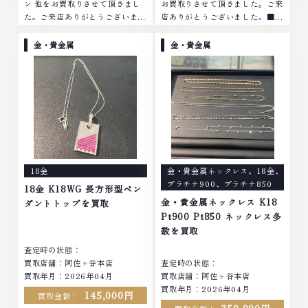
ン 他をお買取りさせて頂きまし
お買取りさせて頂きました。ご来
た。ご来店ありがとうございまし
店ありがとうございました。■地
た。■地域買取No.1へ挑戦金 プ
域買取No.1へ挑戦金 プラチナ ダ
ラチナ ダイヤモンド ブランド品
イヤモンド ブランド品 ブランド
金・貴金属
金・貴金属
ブランド衣類 お酒買取りのこと
衣類 お酒買取りのことなら、お
なら、お任せくださいなかでも
任せくださいなかでも金・プラチ
金・プラチナ等のアクセサリー・
ナ等のアクセサリー・貴金属・宝
貴金属・宝石・ダイヤモンド・ジ
石・ダイヤモンド・ジュエリーや
ュエリーや ブランド品・時計等
ブランド品・時計等は特に自信を
は特に自信を持って、高額査定を
持って、高額査定を実現しており
実現しております。 古くて使わ
ます。 古くて使わなくなってし
なくなってしまったアクセサリ
まったアクセサリー、動かなくな
ー、動かなくなってしまった腕時
ってしまった腕時計、多くのお品
18金
金・貴金属ネックレス
、
18金
、
計、多くのお品物の高価買取りを
物の高価買取りを実現しており、
プラチナ900
、
プラチナ850
実現しており、他店ではお値段の
他店ではお値段の付かなかったお
18金 K18WG 長方形型ペン
付かなかったお品物でも、一点一
品物でも、一点一点丁寧に無料で
金・貴金属ネックレス K18
ダントトップを買取
点丁寧に無料で査定します。お気
査定します。お気軽にご連絡くだ
Pt900 Pt850 ネックレス多
軽にご連絡ください。TEL:
さい。TEL: 0120-959-764営
数を買取
0120-959-764営業時間: 10:00
業時間: 10:00～19:00定休日: 年
査定時の状態：
～19:00定休日: 年中無休
中無休
買取店舗：阿佐ヶ谷本店
査定時の状態：
買取年月：2026年04月
買取店舗：阿佐ヶ谷本店
買取年月：2026年04月
145,000円
買取金額：