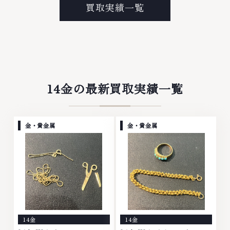
プラチナ等のアクセサリー・貴金
なら、お任せくださいなかでも
買取実績一覧
属・宝石・ダイヤモンド・ジュエ
金・プラチナ等のアクセサリー・
リーや ブランド品・時計等は特
貴金属・宝石・ダイヤモンド・ジ
に自信を持って、高額査定を実現
ュエリーや ブランド品・時計等
しております。 古くて使わなく
は特に自信を持って、高額査定を
なってしまったアクセサリー、動
実現しております。 古くて使わ
かなくなってしまった腕時計、多
なくなってしまったアクセサリ
くのお品物の高価買取りを実現し
ー、動かなくなってしまった腕時
ており、他店ではお値段の付かな
計、多くのお品物の高価買取りを
14金の最新買取実績一覧
かったお品物でも、一点一点丁寧
実現しており、他店ではお値段の
に無料で査定します。お気軽にご
付かなかったお品物でも、一点一
連絡ください。TEL: 0120-
点丁寧に無料で査定します。お気
959-764営業時間: 10:00～
軽にご連絡ください。TEL:
金・貴金属
金・貴金属
19:00定休日: 年中無休
0120-959-764営業時間: 10:00
～19:00定休日: 年中無休
14金
14金