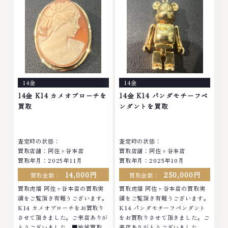
ド衣類 お酒買取りのことなら、
ださいなかでも金・プラチナ等の
お任せくださいなかでも金・プラ
アクセサリー・貴金属・宝石・ダ
チナ等のアクセサリー・貴金属・
イヤモンド・ジュエリーや ブラ
宝石・ダイヤモンド・ジュエリー
ンド品・時計等は特に自信を持っ
や ブランド品・時計等は特に自
て、高額査定を実現しておりま
信を持って、高額査定を実現して
す。 古くて使わなくなってしま
おります。 古くて使わなくなっ
ったアクセサリー、動かなくなっ
てしまったアクセサリー、動かな
てしまった腕時計、多くのお品物
14金
14金
くなってしまった腕時計、多くの
の高価買取りを実現しており、他
お品物の高価買取りを実現してお
店ではお値段の付かなかったお品
14金 K14 カメオブローチを
14金 K14 パンダモチーフペ
り、他店ではお値段の付かなかっ
物でも、一点一点丁寧に無料で査
買取
ンダントを買取
たお品物でも、一点一点丁寧に無
定します。お気軽にご連絡くださ
料で査定します。お気軽にご連絡
い。TEL: 0120-959-764営業
ください。TEL: 0120-959-
時間: 10:00～19:00定休日: 年中
査定時の状態：
査定時の状態：
764営業時間: 10:00～19:00定
無休
買取店舗：阿佐ヶ谷本店
買取店舗：阿佐ヶ谷本店
休日: 年中無休
買取年月：2025年11月
買取年月：2025年10月
14,000円
250,000円
買取金額：
買取金額：
買取虎福 阿佐ヶ谷本店の買取実
買取虎福 阿佐ヶ谷本店の買取実
績をご覧頂き有難うございます。
績をご覧頂き有難うございます。
K14 カメオブローチをお買取り
K14 パンダモチーフペンダント
させて頂きました。ご来店ありが
をお買取りさせて頂きました。ご
とうございました。■地域買取
来店ありがとうございました。■