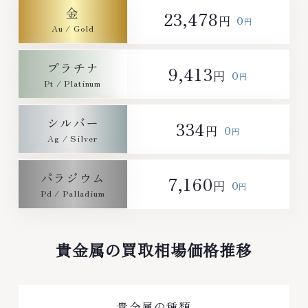
金
23,478
0
円
円
プラチナ
9,413
0
円
円
シルバー
334
0
円
円
パラジウム
7,160
0
円
円
貴金属の買取相場価格推移
貴金属の種類