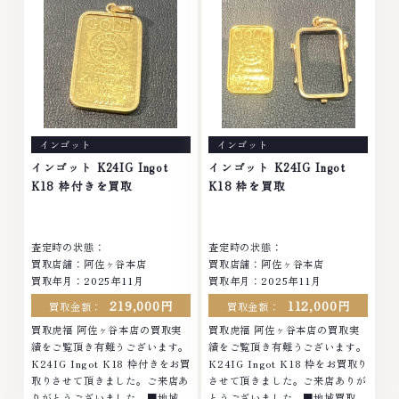
せくださいなかでも金・プラチナ
せくださいなかでも金・プラチナ
等のアクセサリー・貴金属・宝
等のアクセサリー・貴金属・宝
石・ダイヤモンド・ジュエリーや
石・ダイヤモンド・ジュエリーや
ブランド品・時計等は特に自信を
ブランド品・時計等は特に自信を
持って、高額査定を実現しており
持って、高額査定を実現しており
ます。 古くて使わなくなってし
ます。 古くて使わなくなってし
まったアクセサリー、動かなくな
まったアクセサリー、動かなくな
ってしまった腕時計、多くのお品
ってしまった腕時計、多くのお品
インゴット
インゴット
物の高価買取りを実現しており、
物の高価買取りを実現しており、
他店ではお値段の付かなかったお
他店ではお値段の付かなかったお
インゴット K24IG Ingot
インゴット K24IG Ingot
品物でも、一点一点丁寧に無料で
品物でも、一点一点丁寧に無料で
K18 枠付きを買取
K18 枠を買取
査定します。お気軽にご連絡くだ
査定します。お気軽にご連絡くだ
さい。TEL: 0120-959-764営
さい。TEL: 0120-959-764営
業時間: 10:00～19:00定休日: 年
業時間: 10:00～19:00定休日: 年
査定時の状態：
査定時の状態：
中無休
中無休
買取店舗：阿佐ヶ谷本店
買取店舗：阿佐ヶ谷本店
買取年月：2025年11月
買取年月：2025年11月
219,000円
112,000円
買取金額：
買取金額：
買取虎福 阿佐ヶ谷本店の買取実
買取虎福 阿佐ヶ谷本店の買取実
績をご覧頂き有難うございます。
績をご覧頂き有難うございます。
K24IG Ingot K18 枠付きをお買
K24IG Ingot K18 枠をお買取り
取りさせて頂きました。ご来店あ
させて頂きました。ご来店ありが
りがとうございました。■地域買
とうございました。■地域買取