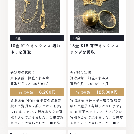
石・ダイヤモンド・ジュエリーや
ブランド品・時計等は特に自信を
ブランド品・時計等は特に自信を
持って、高額査定を実現しており
持って、高額査定を実現しており
ます。 古くて使わなくなってし
ます。 古くて使わなくなってし
まったアクセサリー、動かなくな
まったアクセサリー、動かなくな
ってしまった腕時計、多くのお品
ってしまった腕時計、多くのお品
物の高価買取りを実現しており、
10金
18金
物の高価買取りを実現しており、
他店ではお値段の付かなかったお
他店ではお値段の付かなかったお
品物でも、一点一点丁寧に無料で
10金 K10 ネックレス 壊れ
18金 K18 喜平ネックレス
品物でも、一点一点丁寧に無料で
査定します。お気軽にご連絡くだ
ありを買取
リングを買取
査定します。お気軽にご連絡くだ
さい。TEL: 0120-959-764営
さい。TEL: 0120-959-764営
業時間: 10:00～19:00定休日: 年
業時間: 10:00～19:00定休日: 年
中無休
査定時の状態：
査定時の状態：
中無休
買取店舗：阿佐ヶ谷本店
買取店舗：阿佐ヶ谷本店
買取年月：2026年04月
買取年月：2026年04月
6,200円
125,000円
買取金額：
買取金額：
買取虎福 阿佐ヶ谷本店の買取実
買取虎福 阿佐ヶ谷本店の買取実
績をご覧頂き有難うございます。
績をご覧頂き有難うございます。
K10 ネックレス 壊れありをお買
K18 喜平ネックレス リングをお
取りさせて頂きました。ご来店あ
買取りさせて頂きました。ご来店
りがとうございました。■地域買
ありがとうございました。■地域
取No.1へ挑戦金 プラチナ ダイヤ
買取No.1へ挑戦金 プラチナ ダイ