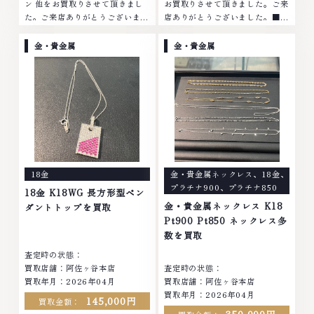
ン 他をお買取りさせて頂きまし
お買取りさせて頂きました。ご来
た。ご来店ありがとうございまし
店ありがとうございました。■地
た。■地域買取No.1へ挑戦金 プ
域買取No.1へ挑戦金 プラチナ ダ
ラチナ ダイヤモンド ブランド品
イヤモンド ブランド品 ブランド
金・貴金属
金・貴金属
ブランド衣類 お酒買取りのこと
衣類 お酒買取りのことなら、お
なら、お任せくださいなかでも
任せくださいなかでも金・プラチ
金・プラチナ等のアクセサリー・
ナ等のアクセサリー・貴金属・宝
貴金属・宝石・ダイヤモンド・ジ
石・ダイヤモンド・ジュエリーや
ュエリーや ブランド品・時計等
ブランド品・時計等は特に自信を
は特に自信を持って、高額査定を
持って、高額査定を実現しており
実現しております。 古くて使わ
ます。 古くて使わなくなってし
なくなってしまったアクセサリ
まったアクセサリー、動かなくな
ー、動かなくなってしまった腕時
ってしまった腕時計、多くのお品
18金
金・貴金属ネックレス
、
18金
、
計、多くのお品物の高価買取りを
物の高価買取りを実現しており、
プラチナ900
、
プラチナ850
実現しており、他店ではお値段の
他店ではお値段の付かなかったお
18金 K18WG 長方形型ペン
付かなかったお品物でも、一点一
品物でも、一点一点丁寧に無料で
金・貴金属ネックレス K18
ダントトップを買取
点丁寧に無料で査定します。お気
査定します。お気軽にご連絡くだ
Pt900 Pt850 ネックレス多
軽にご連絡ください。TEL:
さい。TEL: 0120-959-764営
数を買取
0120-959-764営業時間: 10:00
業時間: 10:00～19:00定休日: 年
査定時の状態：
～19:00定休日: 年中無休
中無休
買取店舗：阿佐ヶ谷本店
査定時の状態：
買取年月：2026年04月
買取店舗：阿佐ヶ谷本店
買取年月：2026年04月
145,000円
買取金額：