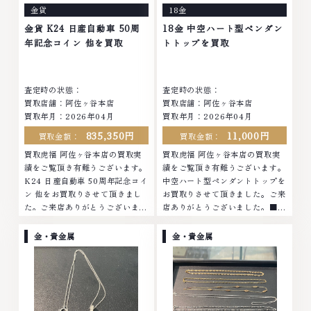
金貨
18金
の高価買取りを実現しており、他
物の高価買取りを実現しており、
店ではお値段の付かなかったお品
他店ではお値段の付かなかったお
金貨 K24 日産自動車 50周
18金 中空ハート型ペンダン
物でも、一点一点丁寧に無料で査
品物でも、一点一点丁寧に無料で
年記念コイン 他を買取
トトップを買取
定します。お気軽にご連絡くださ
査定します。お気軽にご連絡くだ
い。TEL: 0120-959-764営業
さい。TEL: 0120-959-764営
時間: 10:00～19:00定休日: 年中
業時間: 10:00～19:00定休日: 年
査定時の状態：
査定時の状態：
無休
中無休
買取店舗：阿佐ヶ谷本店
買取店舗：阿佐ヶ谷本店
買取年月：2026年04月
買取年月：2026年04月
835,350円
11,000円
買取金額：
買取金額：
買取虎福 阿佐ヶ谷本店の買取実
買取虎福 阿佐ヶ谷本店の買取実
績をご覧頂き有難うございます。
績をご覧頂き有難うございます。
K24 日産自動車 50周年記念コイ
中空ハート型ペンダントトップを
ン 他をお買取りさせて頂きまし
お買取りさせて頂きました。ご来
た。ご来店ありがとうございまし
店ありがとうございました。■地
た。■地域買取No.1へ挑戦金 プ
域買取No.1へ挑戦金 プラチナ ダ
ラチナ ダイヤモンド ブランド品
イヤモンド ブランド品 ブランド
金・貴金属
金・貴金属
ブランド衣類 お酒買取りのこと
衣類 お酒買取りのことなら、お
なら、お任せくださいなかでも
任せくださいなかでも金・プラチ
金・プラチナ等のアクセサリー・
ナ等のアクセサリー・貴金属・宝
貴金属・宝石・ダイヤモンド・ジ
石・ダイヤモンド・ジュエリーや
ュエリーや ブランド品・時計等
ブランド品・時計等は特に自信を