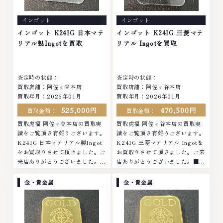
クセサリー、動かなくなってしま
なくなってしまったアクセサリ
った腕時計、多くのお品物の高価
ー、動かなくなってしまった腕時
インゴット
インゴット
買取りを実現しており、他店では
計、多くのお品物の高価買取りを
お値段の付かなかったお品物で
実現しており、他店ではお値段の
インゴット K24IG 日本マテ
インゴット K24IG 三菱マテ
も、一点一点丁寧に無料で査定し
付かなかったお品物でも、一点一
リアル製Ingotを買取
リアル Ingotを買取
ます。お気軽にご連絡ください。
点丁寧に無料で査定します。お気
TEL: 0120-959-764営業時間:
軽にご連絡ください。TEL:
10:00～19:00定休日: 年中無休
0120-959-764営業時間: 10:00
査定時の状態：
査定時の状態：
～19:00定休日: 年中無休
買取店舗：阿佐ヶ谷本店
買取店舗：阿佐ヶ谷本店
買取年月：2026年01月
買取年月：2026年01月
525,000円
470,500円
買取金額：
買取金額：
買取虎福 阿佐ヶ谷本店の買取実
買取虎福 阿佐ヶ谷本店の買取実
績をご覧頂き有難うございます。
績をご覧頂き有難うございます。
K24IG 日本マテリアル製Ingot
K24IG 三菱マテリアル Ingotを
をお買取りさせて頂きました。ご
お買取りさせて頂きました。ご来
来店ありがとうございました。■
店ありがとうございました。■地
地域買取No.1へ挑戦金 プラチナ
域買取No.1へ挑戦金 プラチナ ダ
ダイヤモンド ブランド品 ブラン
イヤモンド ブランド品 ブランド
金・貴金属
金・貴金属
ド衣類 お酒買取りのことなら、
衣類 お酒買取りのことなら、お
お任せくださいなかでも金・プラ
任せくださいなかでも金・プラチ
チナ等のアクセサリー・貴金属・
ナ等のアクセサリー・貴金属・宝
宝石・ダイヤモンド・ジュエリー
石・ダイヤモンド・ジュエリーや