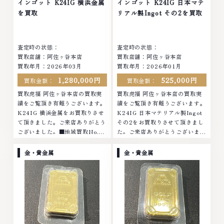
インゴット K24IG 横浜金属
インゴット K24IG 日本マテ
を買取
リアル製Ingot その2を買取
査定時の状態：
査定時の状態：
買取店舗：阿佐ヶ谷本店
買取店舗：阿佐ヶ谷本店
買取年月：2026年03月
買取年月：2026年01月
1,280,000円
525,000円
買取金額：
買取金額：
買取虎福 阿佐ヶ谷本店の買取実
買取虎福 阿佐ヶ谷本店の買取実
績をご覧頂き有難うございます。
績をご覧頂き有難うございます。
K24IG 横浜金属をお買取りさせ
K24IG 日本マテリアル製Ingot
て頂きました。ご来店ありがとう
その2をお買取りさせて頂きまし
ございました。■地域買取No.1
た。ご来店ありがとうございまし
へ挑戦金 プラチナ ダイヤモンド
た。■地域買取No.1へ挑戦金 プ
ブランド品 ブランド衣類 お酒買
ラチナ ダイヤモンド ブランド品
金・貴金属
金・貴金属
取りのことなら、お任せください
ブランド衣類 お酒買取りのこと
なかでも金・プラチナ等のアクセ
なら、お任せくださいなかでも
サリー・貴金属・宝石・ダイヤモ
金・プラチナ等のアクセサリー・
ンド・ジュエリーや ブランド
貴金属・宝石・ダイヤモンド・ジ
品・時計等は特に自信を持って、
ュエリーや ブランド品・時計等
高額査定を実現しております。
は特に自信を持って、高額査定を
古くて使わなくなってしまったア
実現しております。 古くて使わ