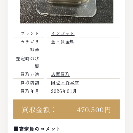
ブランド
インゴット
カテゴリ
金・貴金属
型番
査定時の状
態
買取方法
店頭買取
買取店舗
阿佐ヶ谷本店
買取年月
2026年01月
買取金額：
470,500円
■査定員のコメント