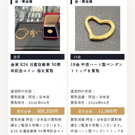
モンド ブランド品 ブランド衣類
ヤモンド ブランド品 ブランド衣
金・貴金属
金・貴金属
お酒買取りのことなら、お任せく
類 お酒買取りのことなら、お任
ださいなかでも金・プラチナ等の
せくださいなかでも金・プラチナ
アクセサリー・貴金属・宝石・ダ
等のアクセサリー・貴金属・宝
イヤモンド・ジュエリーや ブラ
石・ダイヤモンド・ジュエリーや
ンド品・時計等は特に自信を持っ
ブランド品・時計等は特に自信を
て、高額査定を実現しておりま
持って、高額査定を実現しており
す。 古くて使わなくなってしま
ます。 古くて使わなくなってし
ったアクセサリー、動かなくなっ
まったアクセサリー、動かなくな
てしまった腕時計、多くのお品物
ってしまった腕時計、多くのお品
金貨
18金
の高価買取りを実現しており、他
物の高価買取りを実現しており、
店ではお値段の付かなかったお品
他店ではお値段の付かなかったお
金貨 K24 日産自動車 50周
18金 中空ハート型ペンダン
物でも、一点一点丁寧に無料で査
品物でも、一点一点丁寧に無料で
年記念コイン 他を買取
トトップを買取
定します。お気軽にご連絡くださ
査定します。お気軽にご連絡くだ
い。TEL: 0120-959-764営業
さい。TEL: 0120-959-764営
時間: 10:00～19:00定休日: 年中
業時間: 10:00～19:00定休日: 年
査定時の状態：
査定時の状態：
無休
中無休
買取店舗：阿佐ヶ谷本店
買取店舗：阿佐ヶ谷本店
買取年月：2026年04月
買取年月：2026年04月
835,350円
11,000円
買取金額：
買取金額：
買取虎福 阿佐ヶ谷本店の買取実
買取虎福 阿佐ヶ谷本店の買取実
績をご覧頂き有難うございます。
績をご覧頂き有難うございます。
K24 日産自動車 50周年記念コイ
中空ハート型ペンダントトップを