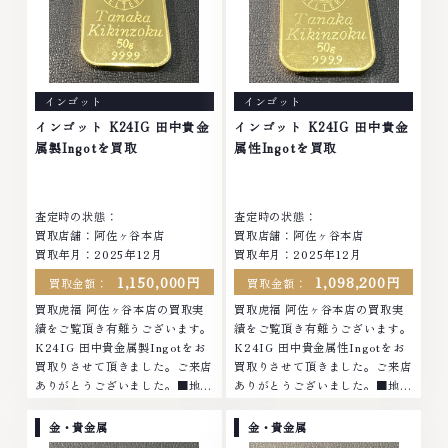
や ブランド品・時計等は特に自
ブランド品・時計等は特に自信を
信を持って、高額査定を実現して
持って、高額査定を実現しており
おります。 古くて使わなくなっ
ます。 古くて使わなくなってし
てしまったアクセサリー、動かな
まったアクセサリー、動かなくな
くなってしまった腕時計、多くの
ってしまった腕時計、多くのお品
インゴット
インゴット
お品物の高価買取りを実現してお
物の高価買取りを実現しており、
り、他店ではお値段の付かなかっ
他店ではお値段の付かなかったお
インゴット K24IG 田中貴金
インゴット K24IG 田中貴金
たお品物でも、一点一点丁寧に無
品物でも、一点一点丁寧に無料で
属製Ingotを買取
属性Ingotを買取
料で査定します。お気軽にご連絡
査定します。お気軽にご連絡くだ
ください。TEL: 0120-959-
さい。TEL: 0120-959-764営
764営業時間: 10:00～19:00定
業時間: 10:00～19:00定休日: 年
査定時の状態：
査定時の状態：
休日: 年中無休
中無休
買取店舗：阿佐ヶ谷本店
買取店舗：阿佐ヶ谷本店
買取年月：2025年12月
買取年月：2025年12月
1,150,000円
1,098,200円
買取金額：
買取金額：
買取虎福 阿佐ヶ谷本店の買取実
買取虎福 阿佐ヶ谷本店の買取実
績をご覧頂き有難うございます。
績をご覧頂き有難うございます。
K24IG 田中貴金属製Ingotをお
K24IG 田中貴金属性Ingotをお
買取りさせて頂きました。ご来店
買取りさせて頂きました。ご来店
ありがとうございました。■地域
ありがとうございました。■地域
買取No.1へ挑戦金 プラチナ ダイ
買取No.1へ挑戦金 プラチナ ダイ
ヤモンド ブランド品 ブランド衣
ヤモンド ブランド品 ブランド衣
金・貴金属
金・貴金属
類 お酒買取りのことなら、お任
類 お酒買取りのことなら、お任