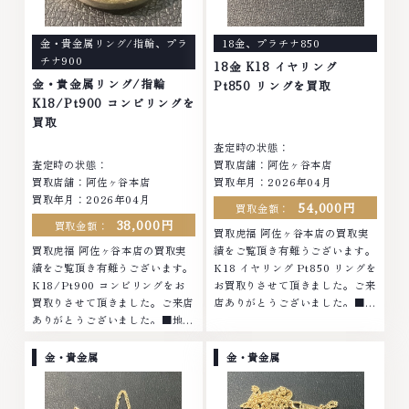
金・貴金属リング/指輪
、
プラ
18金
、
プラチナ850
チナ900
18金 K18 イヤリング
金・貴金属リング/指輪
Pt850 リングを買取
K18/Pt900 コンビリングを
買取
査定時の状態：
査定時の状態：
買取店舗：阿佐ヶ谷本店
買取店舗：阿佐ヶ谷本店
買取年月：2026年04月
買取年月：2026年04月
54,000円
買取金額：
38,000円
買取金額：
買取虎福 阿佐ヶ谷本店の買取実
買取虎福 阿佐ヶ谷本店の買取実
績をご覧頂き有難うございます。
績をご覧頂き有難うございます。
K18 イヤリング Pt850 リングを
K18/Pt900 コンビリングをお
お買取りさせて頂きました。ご来
買取りさせて頂きました。ご来店
店ありがとうございました。■地
ありがとうございました。■地域
域買取No.1へ挑戦金 プラチナ ダ
買取No.1へ挑戦金 プラチナ ダイ
イヤモンド ブランド品 ブランド
ヤモンド ブランド品 ブランド衣
衣類 お酒買取りのことなら、お
金・貴金属
金・貴金属
類 お酒買取りのことなら、お任
任せくださいなかでも金・プラチ
せくださいなかでも金・プラチナ
ナ等のアクセサリー・貴金属・宝
等のアクセサリー・貴金属・宝
石・ダイヤモンド・ジュエリーや