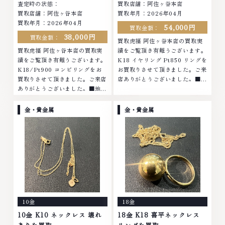
査定時の状態：
買取店舗：阿佐ヶ谷本店
買取店舗：阿佐ヶ谷本店
買取年月：2026年04月
買取年月：2026年04月
54,000円
買取金額：
38,000円
買取金額：
買取虎福 阿佐ヶ谷本店の買取実
買取虎福 阿佐ヶ谷本店の買取実
績をご覧頂き有難うございます。
績をご覧頂き有難うございます。
K18 イヤリング Pt850 リングを
K18/Pt900 コンビリングをお
お買取りさせて頂きました。ご来
買取りさせて頂きました。ご来店
店ありがとうございました。■地
ありがとうございました。■地域
域買取No.1へ挑戦金 プラチナ ダ
買取No.1へ挑戦金 プラチナ ダイ
イヤモンド ブランド品 ブランド
ヤモンド ブランド品 ブランド衣
衣類 お酒買取りのことなら、お
金・貴金属
金・貴金属
類 お酒買取りのことなら、お任
任せくださいなかでも金・プラチ
せくださいなかでも金・プラチナ
ナ等のアクセサリー・貴金属・宝
等のアクセサリー・貴金属・宝
石・ダイヤモンド・ジュエリーや
石・ダイヤモンド・ジュエリーや
ブランド品・時計等は特に自信を
ブランド品・時計等は特に自信を
持って、高額査定を実現しており
持って、高額査定を実現しており
ます。 古くて使わなくなってし
ます。 古くて使わなくなってし
まったアクセサリー、動かなくな
まったアクセサリー、動かなくな
ってしまった腕時計、多くのお品
ってしまった腕時計、多くのお品
物の高価買取りを実現しており、
10金
18金
物の高価買取りを実現しており、
他店ではお値段の付かなかったお
他店ではお値段の付かなかったお
品物でも、一点一点丁寧に無料で
10金 K10 ネックレス 壊れ
18金 K18 喜平ネックレス
品物でも、一点一点丁寧に無料で
査定します。お気軽にご連絡くだ