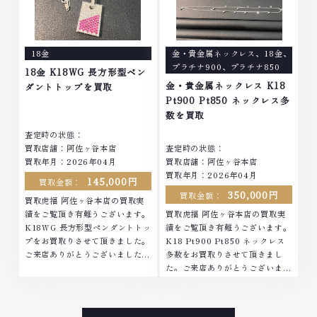
は特に自信を持って、高額査定を
持って、高額査定を実現しており
実現しております。 古くて使わ
ます。 古くて使わなくなってし
なくなってしまったアクセサリ
まったアクセサリー、動かなくな
ー、動かなくなってしまった腕時
ってしまった腕時計、多くのお品
18金
金・貴金属ネックレス
、
18金
、
計、多くのお品物の高価買取りを
物の高価買取りを実現しており、
プラチナ900
、
プラチナ850
実現しており、他店ではお値段の
他店ではお値段の付かなかったお
18金 K18WG 長方形型ペン
付かなかったお品物でも、一点一
品物でも、一点一点丁寧に無料で
金・貴金属ネックレス K18
ダントトップを買取
点丁寧に無料で査定します。お気
査定します。お気軽にご連絡くだ
Pt900 Pt850 ネックレス多
軽にご連絡ください。TEL:
さい。TEL: 0120-959-764営
数を買取
0120-959-764営業時間: 10:00
業時間: 10:00～19:00定休日: 年
査定時の状態：
～19:00定休日: 年中無休
中無休
買取店舗：阿佐ヶ谷本店
査定時の状態：
買取年月：2026年04月
買取店舗：阿佐ヶ谷本店
買取年月：2026年04月
145,000円
買取金額：
350,000円
買取金額：
買取虎福 阿佐ヶ谷本店の買取実
績をご覧頂き有難うございます。
買取虎福 阿佐ヶ谷本店の買取実
K18WG 長方形型ペンダントトッ
績をご覧頂き有難うございます。
プをお買取りさせて頂きました。
K18 Pt900 Pt850 ネックレス
ご来店ありがとうございました。
多数をお買取りさせて頂きまし
■地域買取No.1へ挑戦金 プラチ
た。ご来店ありがとうございまし
ナ ダイヤモンド ブランド品 ブラ
た。■地域買取No.1へ挑戦金 プ
ンド衣類 お酒買取りのことな
ラチナ ダイヤモンド ブランド品
ら、お任せくださいなかでも金・
ブランド衣類 お酒買取りのこと