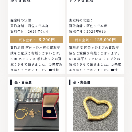
ありを買取
リングを買取
査定します。お気軽にご連絡くだ
さい。TEL: 0120-959-764営
さい。TEL: 0120-959-764営
業時間: 10:00～19:00定休日: 年
業時間: 10:00～19:00定休日: 年
中無休
査定時の状態：
査定時の状態：
中無休
買取店舗：阿佐ヶ谷本店
買取店舗：阿佐ヶ谷本店
買取年月：2026年04月
買取年月：2026年04月
6,200円
125,000円
買取金額：
買取金額：
買取虎福 阿佐ヶ谷本店の買取実
買取虎福 阿佐ヶ谷本店の買取実
績をご覧頂き有難うございます。
績をご覧頂き有難うございます。
K10 ネックレス 壊れありをお買
K18 喜平ネックレス リングをお
取りさせて頂きました。ご来店あ
買取りさせて頂きました。ご来店
りがとうございました。■地域買
ありがとうございました。■地域
取No.1へ挑戦金 プラチナ ダイヤ
買取No.1へ挑戦金 プラチナ ダイ
モンド ブランド品 ブランド衣類
ヤモンド ブランド品 ブランド衣
金・貴金属
金・貴金属
お酒買取りのことなら、お任せく
類 お酒買取りのことなら、お任
ださいなかでも金・プラチナ等の
せくださいなかでも金・プラチナ
アクセサリー・貴金属・宝石・ダ
等のアクセサリー・貴金属・宝
イヤモンド・ジュエリーや ブラ
石・ダイヤモンド・ジュエリーや
ンド品・時計等は特に自信を持っ
ブランド品・時計等は特に自信を
て、高額査定を実現しておりま
持って、高額査定を実現しており
す。 古くて使わなくなってしま
ます。 古くて使わなくなってし
ったアクセサリー、動かなくなっ
まったアクセサリー、動かなくな
てしまった腕時計、多くのお品物
ってしまった腕時計、多くのお品