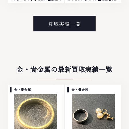
取No.1へ挑戦金 プラチナ ダイヤ
No.1へ挑戦金 プラチナ ダイヤモ
モンド ブランド品 ブランド衣類
ンド ブランド品 ブランド衣類 お
お酒買取りのことなら、お任せく
酒買取りのことなら、お任せくだ
ださいなかでも金・プラチナ等の
さいなかでも金・プラチナ等のア
買取実績一覧
アクセサリー・貴金属・宝石・ダ
クセサリー・貴金属・宝石・ダイ
イヤモンド・ジュエリーや ブラ
ヤモンド・ジュエリーや ブラン
ンド品・時計等は特に自信を持っ
ド品・時計等は特に自信を持っ
て、高額査定を実現しておりま
て、高額査定を実現しておりま
す。 古くて使わなくなってしま
す。 古くて使わなくなってしま
ったアクセサリー、動かなくなっ
ったアクセサリー、動かなくなっ
てしまった腕時計、多くのお品物
てしまった腕時計、多くのお品物
の高価買取りを実現しており、他
の高価買取りを実現しており、他
金・貴金属の最新買取実績一覧
店ではお値段の付かなかったお品
店ではお値段の付かなかったお品
物でも、一点一点丁寧に無料で査
物でも、一点一点丁寧に無料で査
定します。お気軽にご連絡くださ
定します。お気軽にご連絡くださ
い。TEL: 0120-959-764営業
い。TEL: 0120-959-764営業
金・貴金属
金・貴金属
時間: 10:00～19:00定休日: 年中
時間: 10:00～19:00定休日: 年中
無休
無休