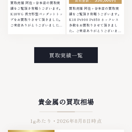
350,000円
買取金額：
買取虎福 阿佐ヶ谷本店の買取実
績をご覧頂き有難うございます。
買取虎福 阿佐ヶ谷本店の買取実
K18WG 長方形型ペンダントトッ
績をご覧頂き有難うございます。
プをお買取りさせて頂きました。
K18 Pt900 Pt850 ネックレス
ご来店ありがとうございました。
多数をお買取りさせて頂きまし
■地域買取No.1へ挑戦金 プラチ
た。ご来店ありがとうございまし
ナ ダイヤモンド ブランド品 ブラ
た。■地域買取No.1へ挑戦金 プ
ンド衣類 お酒買取りのことな
ラチナ ダイヤモンド ブランド品
ら、お任せくださいなかでも金・
ブランド衣類 お酒買取りのこと
プラチナ等のアクセサリー・貴金
なら、お任せくださいなかでも
買取実績一覧
属・宝石・ダイヤモンド・ジュエ
金・プラチナ等のアクセサリー・
リーや ブランド品・時計等は特
貴金属・宝石・ダイヤモンド・ジ
に自信を持って、高額査定を実現
ュエリーや ブランド品・時計等
しております。 古くて使わなく
は特に自信を持って、高額査定を
なってしまったアクセサリー、動
実現しております。 古くて使わ
かなくなってしまった腕時計、多
なくなってしまったアクセサリ
くのお品物の高価買取りを実現し
ー、動かなくなってしまった腕時
ており、他店ではお値段の付かな
計、多くのお品物の高価買取りを
貴金属の買取相場
かったお品物でも、一点一点丁寧
実現しており、他店ではお値段の
に無料で査定します。お気軽にご
付かなかったお品物でも、一点一
連絡ください。TEL: 0120-
点丁寧に無料で査定します。お気
1gあたり・
2026年8月8日
時点
959-764営業時間: 10:00～
軽にご連絡ください。TEL:
19:00定休日: 年中無休
0120-959-764営業時間: 10:00
～19:00定休日: 年中無休