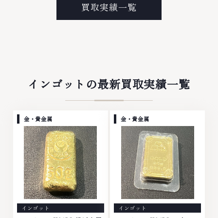
プラチナ等のアクセサリー・貴金
なら、お任せくださいなかでも
買取実績一覧
属・宝石・ダイヤモンド・ジュエ
金・プラチナ等のアクセサリー・
リーや ブランド品・時計等は特
貴金属・宝石・ダイヤモンド・ジ
に自信を持って、高額査定を実現
ュエリーや ブランド品・時計等
しております。 古くて使わなく
は特に自信を持って、高額査定を
なってしまったアクセサリー、動
実現しております。 古くて使わ
かなくなってしまった腕時計、多
なくなってしまったアクセサリ
くのお品物の高価買取りを実現し
ー、動かなくなってしまった腕時
ており、他店ではお値段の付かな
計、多くのお品物の高価買取りを
インゴットの最新買取実績一覧
かったお品物でも、一点一点丁寧
実現しており、他店ではお値段の
に無料で査定します。お気軽にご
付かなかったお品物でも、一点一
連絡ください。TEL: 0120-
点丁寧に無料で査定します。お気
959-764営業時間: 10:00～
軽にご連絡ください。TEL:
金・貴金属
金・貴金属
19:00定休日: 年中無休
0120-959-764営業時間: 10:00
～19:00定休日: 年中無休
インゴット
インゴット