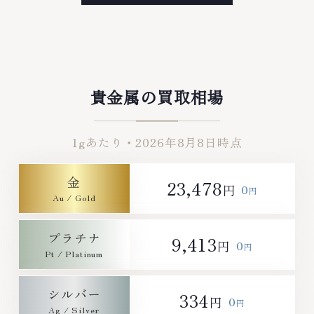
リーや ブランド品・時計等は特
貴金属・宝石・ダイヤモンド・ジ
に自信を持って、高額査定を実現
ュエリーや ブランド品・時計等
しております。 古くて使わなく
は特に自信を持って、高額査定を
なってしまったアクセサリー、動
実現しております。 古くて使わ
かなくなってしまった腕時計、多
なくなってしまったアクセサリ
くのお品物の高価買取りを実現し
ー、動かなくなってしまった腕時
ており、他店ではお値段の付かな
計、多くのお品物の高価買取りを
貴金属の買取相場
かったお品物でも、一点一点丁寧
実現しており、他店ではお値段の
に無料で査定します。お気軽にご
付かなかったお品物でも、一点一
連絡ください。TEL: 0120-
点丁寧に無料で査定します。お気
1gあたり・
2026年8月8日
時点
959-764営業時間: 10:00～
軽にご連絡ください。TEL:
19:00定休日: 年中無休
0120-959-764営業時間: 10:00
～19:00定休日: 年中無休
金
23,478
0
円
円
プラチナ
9,413
0
円
円
シルバー
334
0
円
円