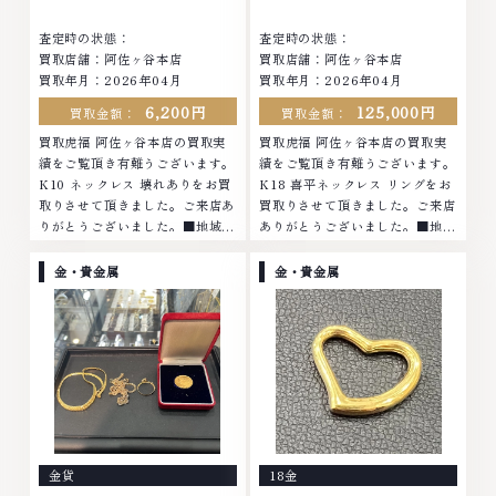
業時間: 10:00～19:00定休日: 年
中無休
査定時の状態：
査定時の状態：
中無休
買取店舗：阿佐ヶ谷本店
買取店舗：阿佐ヶ谷本店
買取年月：2026年04月
買取年月：2026年04月
6,200円
125,000円
買取金額：
買取金額：
買取虎福 阿佐ヶ谷本店の買取実
買取虎福 阿佐ヶ谷本店の買取実
績をご覧頂き有難うございます。
績をご覧頂き有難うございます。
K10 ネックレス 壊れありをお買
K18 喜平ネックレス リングをお
取りさせて頂きました。ご来店あ
買取りさせて頂きました。ご来店
りがとうございました。■地域買
ありがとうございました。■地域
取No.1へ挑戦金 プラチナ ダイヤ
買取No.1へ挑戦金 プラチナ ダイ
モンド ブランド品 ブランド衣類
ヤモンド ブランド品 ブランド衣
金・貴金属
金・貴金属
お酒買取りのことなら、お任せく
類 お酒買取りのことなら、お任
ださいなかでも金・プラチナ等の
せくださいなかでも金・プラチナ
アクセサリー・貴金属・宝石・ダ
等のアクセサリー・貴金属・宝
イヤモンド・ジュエリーや ブラ
石・ダイヤモンド・ジュエリーや
ンド品・時計等は特に自信を持っ
ブランド品・時計等は特に自信を
て、高額査定を実現しておりま
持って、高額査定を実現しており
す。 古くて使わなくなってしま
ます。 古くて使わなくなってし
ったアクセサリー、動かなくなっ
まったアクセサリー、動かなくな
てしまった腕時計、多くのお品物
ってしまった腕時計、多くのお品
金貨
18金
の高価買取りを実現しており、他
物の高価買取りを実現しており、