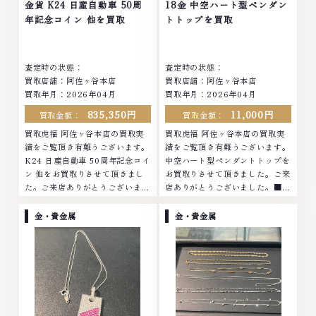
店ではお値段の付かなかったお品
他店ではお値段の付かなかったお
金貨 K24 日産自動車 50周
18金 中空ハート型ペンダン
物でも、一点一点丁寧に無料で査
品物でも、一点一点丁寧に無料で
年記念コイン 他を買取
トトップを買取
定します。お気軽にご連絡くださ
査定します。お気軽にご連絡くだ
い。TEL: 0120-959-764営業
さい。TEL: 0120-959-764営
時間: 10:00～19:00定休日: 年中
業時間: 10:00～19:00定休日: 年
査定時の状態：
査定時の状態：
無休
中無休
買取店舗：阿佐ヶ谷本店
買取店舗：阿佐ヶ谷本店
買取年月：2026年04月
買取年月：2026年04月
835,350円
11,000円
買取金額：
買取金額：
買取虎福 阿佐ヶ谷本店の買取実
買取虎福 阿佐ヶ谷本店の買取実
績をご覧頂き有難うございます。
績をご覧頂き有難うございます。
K24 日産自動車 50周年記念コイ
中空ハート型ペンダントトップを
ン 他をお買取りさせて頂きまし
お買取りさせて頂きました。ご来
た。ご来店ありがとうございまし
店ありがとうございました。■地
た。■地域買取No.1へ挑戦金 プ
域買取No.1へ挑戦金 プラチナ ダ
ラチナ ダイヤモンド ブランド品
イヤモンド ブランド品 ブランド
金・貴金属
金・貴金属
ブランド衣類 お酒買取りのこと
衣類 お酒買取りのことなら、お
なら、お任せくださいなかでも
任せくださいなかでも金・プラチ
金・プラチナ等のアクセサリー・
ナ等のアクセサリー・貴金属・宝
貴金属・宝石・ダイヤモンド・ジ
石・ダイヤモンド・ジュエリーや
ュエリーや ブランド品・時計等
ブランド品・時計等は特に自信を
は特に自信を持って、高額査定を
持って、高額査定を実現しており
実現しております。 古くて使わ
ます。 古くて使わなくなってし