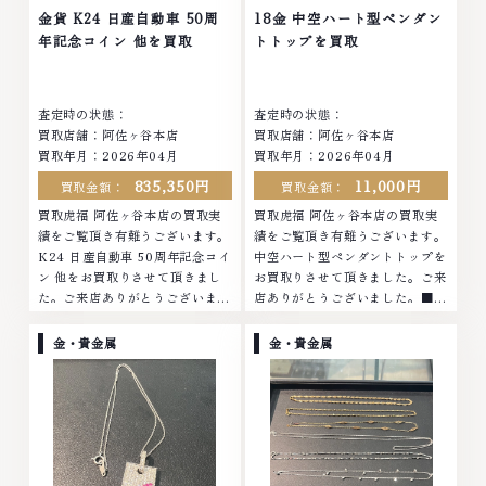
店ではお値段の付かなかったお品
他店ではお値段の付かなかったお
金貨 K24 日産自動車 50周
18金 中空ハート型ペンダン
物でも、一点一点丁寧に無料で査
品物でも、一点一点丁寧に無料で
年記念コイン 他を買取
トトップを買取
定します。お気軽にご連絡くださ
査定します。お気軽にご連絡くだ
い。TEL: 0120-959-764営業
さい。TEL: 0120-959-764営
時間: 10:00～19:00定休日: 年中
業時間: 10:00～19:00定休日: 年
査定時の状態：
査定時の状態：
無休
中無休
買取店舗：阿佐ヶ谷本店
買取店舗：阿佐ヶ谷本店
買取年月：2026年04月
買取年月：2026年04月
835,350円
11,000円
買取金額：
買取金額：
買取虎福 阿佐ヶ谷本店の買取実
買取虎福 阿佐ヶ谷本店の買取実
績をご覧頂き有難うございます。
績をご覧頂き有難うございます。
K24 日産自動車 50周年記念コイ
中空ハート型ペンダントトップを
ン 他をお買取りさせて頂きまし
お買取りさせて頂きました。ご来
た。ご来店ありがとうございまし
店ありがとうございました。■地
た。■地域買取No.1へ挑戦金 プ
域買取No.1へ挑戦金 プラチナ ダ
ラチナ ダイヤモンド ブランド品
イヤモンド ブランド品 ブランド
金・貴金属
金・貴金属
ブランド衣類 お酒買取りのこと
衣類 お酒買取りのことなら、お
なら、お任せくださいなかでも
任せくださいなかでも金・プラチ
金・プラチナ等のアクセサリー・
ナ等のアクセサリー・貴金属・宝
貴金属・宝石・ダイヤモンド・ジ
石・ダイヤモンド・ジュエリーや
ュエリーや ブランド品・時計等
ブランド品・時計等は特に自信を
は特に自信を持って、高額査定を
持って、高額査定を実現しており
実現しております。 古くて使わ
ます。 古くて使わなくなってし