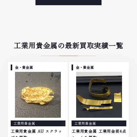
属・宝石・ダイヤモンド・ジュエ
金・プラチナ等のアクセサリー・
リーや ブランド品・時計等は特
貴金属・宝石・ダイヤモンド・ジ
に自信を持って、高額査定を実現
ュエリーや ブランド品・時計等
しております。 古くて使わなく
は特に自信を持って、高額査定を
なってしまったアクセサリー、動
実現しております。 古くて使わ
かなくなってしまった腕時計、多
なくなってしまったアクセサリ
くのお品物の高価買取りを実現し
ー、動かなくなってしまった腕時
ており、他店ではお値段の付かな
計、多くのお品物の高価買取りを
工業用貴金属の最新買取実績一覧
かったお品物でも、一点一点丁寧
実現しており、他店ではお値段の
に無料で査定します。お気軽にご
付かなかったお品物でも、一点一
連絡ください。TEL: 0120-
点丁寧に無料で査定します。お気
959-764営業時間: 10:00～
軽にご連絡ください。TEL:
金・貴金属
金・貴金属
19:00定休日: 年中無休
0120-959-764営業時間: 10:00
～19:00定休日: 年中無休
工業用貴金属
工業用貴金属
工業用貴金属 AU スクラッ
工業用貴金属 工業用金板4点