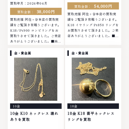
買取年月：2026年04月
54,000円
買取金額：
38,000円
買取金額：
買取虎福 阿佐ヶ谷本店の買取実
買取虎福 阿佐ヶ谷本店の買取実
績をご覧頂き有難うございます。
績をご覧頂き有難うございます。
K18 イヤリング Pt850 リングを
K18/Pt900 コンビリングをお
お買取りさせて頂きました。ご来
買取りさせて頂きました。ご来店
店ありがとうございました。■地
ありがとうございました。■地域
域買取No.1へ挑戦金 プラチナ ダ
買取No.1へ挑戦金 プラチナ ダイ
イヤモンド ブランド品 ブランド
ヤモンド ブランド品 ブランド衣
衣類 お酒買取りのことなら、お
金・貴金属
金・貴金属
類 お酒買取りのことなら、お任
任せくださいなかでも金・プラチ
せくださいなかでも金・プラチナ
ナ等のアクセサリー・貴金属・宝
等のアクセサリー・貴金属・宝
石・ダイヤモンド・ジュエリーや
石・ダイヤモンド・ジュエリーや
ブランド品・時計等は特に自信を
ブランド品・時計等は特に自信を
持って、高額査定を実現しており
持って、高額査定を実現しており
ます。 古くて使わなくなってし
ます。 古くて使わなくなってし
まったアクセサリー、動かなくな
まったアクセサリー、動かなくな
ってしまった腕時計、多くのお品
ってしまった腕時計、多くのお品
物の高価買取りを実現しており、
10金
18金
物の高価買取りを実現しており、
他店ではお値段の付かなかったお
他店ではお値段の付かなかったお
品物でも、一点一点丁寧に無料で
10金 K10 ネックレス 壊れ
18金 K18 喜平ネックレス
品物でも、一点一点丁寧に無料で
査定します。お気軽にご連絡くだ
ありを買取
リングを買取
査定します。お気軽にご連絡くだ
さい。TEL: 0120-959-764営
さい。TEL: 0120-959-764営
業時間: 10:00～19:00定休日: 年