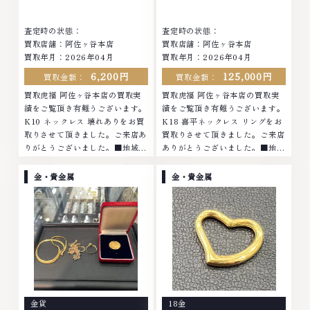
さい。TEL: 0120-959-764営
業時間: 10:00～19:00定休日: 年
業時間: 10:00～19:00定休日: 年
中無休
査定時の状態：
査定時の状態：
中無休
買取店舗：阿佐ヶ谷本店
買取店舗：阿佐ヶ谷本店
買取年月：2026年04月
買取年月：2026年04月
6,200円
125,000円
買取金額：
買取金額：
買取虎福 阿佐ヶ谷本店の買取実
買取虎福 阿佐ヶ谷本店の買取実
績をご覧頂き有難うございます。
績をご覧頂き有難うございます。
K10 ネックレス 壊れありをお買
K18 喜平ネックレス リングをお
取りさせて頂きました。ご来店あ
買取りさせて頂きました。ご来店
りがとうございました。■地域買
ありがとうございました。■地域
取No.1へ挑戦金 プラチナ ダイヤ
買取No.1へ挑戦金 プラチナ ダイ
モンド ブランド品 ブランド衣類
ヤモンド ブランド品 ブランド衣
金・貴金属
金・貴金属
お酒買取りのことなら、お任せく
類 お酒買取りのことなら、お任
ださいなかでも金・プラチナ等の
せくださいなかでも金・プラチナ
アクセサリー・貴金属・宝石・ダ
等のアクセサリー・貴金属・宝
イヤモンド・ジュエリーや ブラ
石・ダイヤモンド・ジュエリーや
ンド品・時計等は特に自信を持っ
ブランド品・時計等は特に自信を
て、高額査定を実現しておりま
持って、高額査定を実現しており
す。 古くて使わなくなってしま
ます。 古くて使わなくなってし
ったアクセサリー、動かなくなっ
まったアクセサリー、動かなくな
てしまった腕時計、多くのお品物
ってしまった腕時計、多くのお品
金貨
18金
の高価買取りを実現しており、他
物の高価買取りを実現しており、