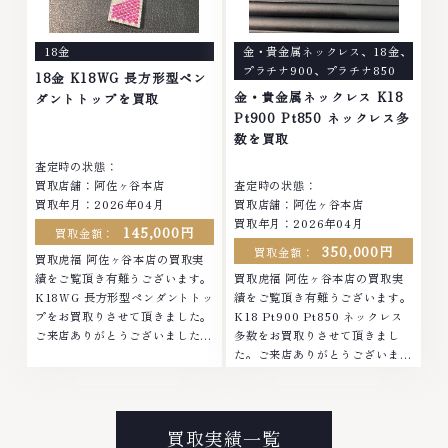
なくなってしまったアクセサリ
まったアクセサリー、動かなくな
ー、動かなくなってしまった腕時
ってしまった腕時計、多くのお品
18金
金・貴金属ネックレス
、
18金
、
計、多くのお品物の高価買取りを
物の高価買取りを実現しており、
プラチナ900
、
プラチナ850
実現しており、他店ではお値段の
他店ではお値段の付かなかったお
18金 K18WG 長方形型ペン
付かなかったお品物でも、一点一
品物でも、一点一点丁寧に無料で
金・貴金属ネックレス K18
ダントトップを買取
点丁寧に無料で査定します。お気
査定します。お気軽にご連絡くだ
Pt900 Pt850 ネックレス多
軽にご連絡ください。TEL:
さい。TEL: 0120-959-764営
数を買取
0120-959-764営業時間: 10:00
業時間: 10:00～19:00定休日: 年
査定時の状態：
～19:00定休日: 年中無休
中無休
買取店舗：阿佐ヶ谷本店
査定時の状態：
買取年月：2026年04月
買取店舗：阿佐ヶ谷本店
買取年月：2026年04月
145,000円
買取金額：
350,000円
買取金額：
買取虎福 阿佐ヶ谷本店の買取実
績をご覧頂き有難うございます。
買取虎福 阿佐ヶ谷本店の買取実
K18WG 長方形型ペンダントトッ
績をご覧頂き有難うございます。
プをお買取りさせて頂きました。
K18 Pt900 Pt850 ネックレス
ご来店ありがとうございました。
多数をお買取りさせて頂きまし
■地域買取No.1へ挑戦金 プラチ
た。ご来店ありがとうございまし
ナ ダイヤモンド ブランド品 ブラ
た。■地域買取No.1へ挑戦金 プ
ンド衣類 お酒買取りのことな
ラチナ ダイヤモンド ブランド品
ら、お任せくださいなかでも金・
ブランド衣類 お酒買取りのこと
プラチナ等のアクセサリー・貴金
なら、お任せくださいなかでも
買取実績一覧