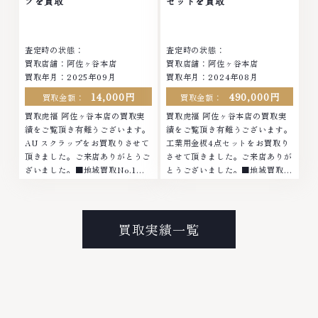
プを買取
セットを買取
査定時の状態：
査定時の状態：
買取店舗：阿佐ヶ谷本店
買取店舗：阿佐ヶ谷本店
買取年月：2025年09月
買取年月：2024年08月
14,000円
490,000円
買取金額：
買取金額：
買取虎福 阿佐ヶ谷本店の買取実
買取虎福 阿佐ヶ谷本店の買取実
績をご覧頂き有難うございます。
績をご覧頂き有難うございます。
AU スクラップをお買取りさせて
工業用金板4点セットをお買取り
頂きました。ご来店ありがとうご
させて頂きました。ご来店ありが
ざいました。■地域買取No.1へ
とうございました。■地域買取
挑戦金 プラチナ ダイヤモンド ブ
No.1へ挑戦金 プラチナ ダイヤモ
ランド品 ブランド衣類 お酒買取
ンド ブランド品 ブランド衣類 お
りのことなら、お任せくださいな
酒買取りのことなら、お任せくだ
かでも金・プラチナ等のアクセサ
さい。なかでも金・プラチナ等の
買取実績一覧
リー・貴金属・宝石・ダイヤモン
アクセサリー・貴金属・宝石・ダ
ド・ジュエリーや ブランド品・
イヤモンド・ジュエリーや ブラ
時計等は特に自信を持って、高額
ンド品・時計等は特に自信を持っ
査定を実現しております。 古く
て、高額査定を実現しておりま
て使わなくなってしまったアクセ
す。 古くて使わなくなってしま
サリー、動かなくなってしまった
ったアクセサリー、動かなくなっ