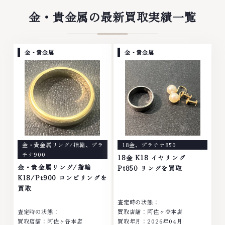
腕時計、多くのお品物の高価買取
てしまった腕時計、多くのお品物
りを実現しており、他店ではお値
の高価買取りを実現しており、他
金・貴金属の最新買取実績一覧
段の付かなかったお品物でも、一
店ではお値段の付かなかったお品
点一点丁寧に無料で査定します。
物でも、一点一点丁寧に無料で査
お気軽にご連絡ください。TEL:
定します。お気軽にご連絡くださ
0120-959-764営業時間: 10:00
い。TEL: 0120-959-764営業
金・貴金属
金・貴金属
～19:00定休日: 年中無休
時間: 10:00～19:00定休日: 年中
無休
金・貴金属リング/指輪
、
プラ
18金
、
プラチナ850
チナ900
18金 K18 イヤリング
金・貴金属リング/指輪
Pt850 リングを買取
K18/Pt900 コンビリングを
買取
査定時の状態：
査定時の状態：
買取店舗：阿佐ヶ谷本店
買取店舗：阿佐ヶ谷本店
買取年月：2026年04月