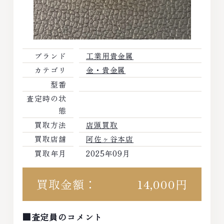
ブランド
工業用貴金属
カテゴリ
金・貴金属
型番
査定時の状
態
買取方法
店頭買取
買取店舗
阿佐ヶ谷本店
買取年月
2025年09月
買取金額：
14,000円
■査定員のコメント