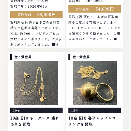
買取店舗：阿佐ヶ谷本店
買取年月：2026年04月
買取年月：2026年04月
54,000円
買取金額：
38,000円
買取金額：
買取虎福 阿佐ヶ谷本店の買取実
買取虎福 阿佐ヶ谷本店の買取実
績をご覧頂き有難うございます。
績をご覧頂き有難うございます。
K18 イヤリング Pt850 リングを
K18/Pt900 コンビリングをお
お買取りさせて頂きました。ご来
買取りさせて頂きました。ご来店
店ありがとうございました。■地
ありがとうございました。■地域
域買取No.1へ挑戦金 プラチナ ダ
買取No.1へ挑戦金 プラチナ ダイ
イヤモンド ブランド品 ブランド
ヤモンド ブランド品 ブランド衣
衣類 お酒買取りのことなら、お
金・貴金属
金・貴金属
類 お酒買取りのことなら、お任
任せくださいなかでも金・プラチ
せくださいなかでも金・プラチナ
ナ等のアクセサリー・貴金属・宝
等のアクセサリー・貴金属・宝
石・ダイヤモンド・ジュエリーや
石・ダイヤモンド・ジュエリーや
ブランド品・時計等は特に自信を
ブランド品・時計等は特に自信を
持って、高額査定を実現しており
持って、高額査定を実現しており
ます。 古くて使わなくなってし
ます。 古くて使わなくなってし
まったアクセサリー、動かなくな
まったアクセサリー、動かなくな
ってしまった腕時計、多くのお品
ってしまった腕時計、多くのお品
物の高価買取りを実現しており、
10金
18金
物の高価買取りを実現しており、
他店ではお値段の付かなかったお
他店ではお値段の付かなかったお
品物でも、一点一点丁寧に無料で
10金 K10 ネックレス 壊れ
18金 K18 喜平ネックレス
品物でも、一点一点丁寧に無料で
査定します。お気軽にご連絡くだ
ありを買取
リングを買取
査定します。お気軽にご連絡くだ
さい。TEL: 0120-959-764営