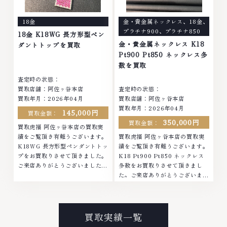
なくなってしまったアクセサリ
まったアクセサリー、動かなくな
ー、動かなくなってしまった腕時
ってしまった腕時計、多くのお品
18金
金・貴金属ネックレス
、
18金
、
計、多くのお品物の高価買取りを
物の高価買取りを実現しており、
プラチナ900
、
プラチナ850
実現しており、他店ではお値段の
他店ではお値段の付かなかったお
18金 K18WG 長方形型ペン
付かなかったお品物でも、一点一
品物でも、一点一点丁寧に無料で
金・貴金属ネックレス K18
ダントトップを買取
点丁寧に無料で査定します。お気
査定します。お気軽にご連絡くだ
Pt900 Pt850 ネックレス多
軽にご連絡ください。TEL:
さい。TEL: 0120-959-764営
数を買取
0120-959-764営業時間: 10:00
業時間: 10:00～19:00定休日: 年
査定時の状態：
～19:00定休日: 年中無休
中無休
買取店舗：阿佐ヶ谷本店
査定時の状態：
買取年月：2026年04月
買取店舗：阿佐ヶ谷本店
買取年月：2026年04月
145,000円
買取金額：
350,000円
買取金額：
買取虎福 阿佐ヶ谷本店の買取実
績をご覧頂き有難うございます。
買取虎福 阿佐ヶ谷本店の買取実
K18WG 長方形型ペンダントトッ
績をご覧頂き有難うございます。
プをお買取りさせて頂きました。
K18 Pt900 Pt850 ネックレス
ご来店ありがとうございました。
多数をお買取りさせて頂きまし
■地域買取No.1へ挑戦金 プラチ
た。ご来店ありがとうございまし
ナ ダイヤモンド ブランド品 ブラ
た。■地域買取No.1へ挑戦金 プ
ンド衣類 お酒買取りのことな
ラチナ ダイヤモンド ブランド品
ら、お任せくださいなかでも金・
ブランド衣類 お酒買取りのこと
プラチナ等のアクセサリー・貴金
なら、お任せくださいなかでも
買取実績一覧
属・宝石・ダイヤモンド・ジュエ
金・プラチナ等のアクセサリー・