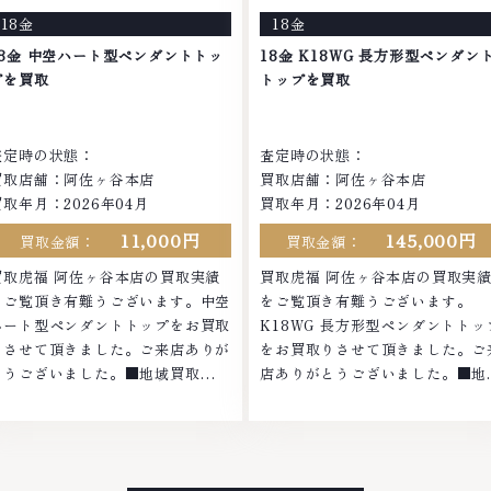
り、他店ではお値段の付かなかった
ではお値段の付かなかったお品物
18金
18金
お品物でも、一点一点丁寧に無料で
も、一点一点丁寧に無料で査定し
査定します。お気軽にご連絡くださ
す。お気軽にご連絡ください。
18金 中空ハート型ペンダントトッ
18金 K18WG 長方形型ペンダン
。TEL: 0120-959-764営業時間:
TEL: 0120-959-764営業時間:
プを買取
トップを買取
0:00～19:00定休日: 年中無休
10:00～19:00定休日: 年中無休
査定時の状態：
査定時の状態：
買取店舗：阿佐ヶ谷本店
買取店舗：阿佐ヶ谷本店
買取年月：2026年04月
買取年月：2026年04月
11,000円
145,000円
買取金額：
買取金額：
買取虎福 阿佐ヶ谷本店の買取実績
買取虎福 阿佐ヶ谷本店の買取実
をご覧頂き有難うございます。中空
をご覧頂き有難うございます。
ハート型ペンダントトップをお買取
K18WG 長方形型ペンダントトッ
りさせて頂きました。ご来店ありが
をお買取りさせて頂きました。ご
とうございました。■地域買取
店ありがとうございました。■地
No.1へ挑戦金 プラチナ ダイヤモン
買取No.1へ挑戦金 プラチナ ダイ
ド ブランド品 ブランド衣類 お酒買
モンド ブランド品 ブランド衣類 
取りのことなら、お任せくださいな
酒買取りのことなら、お任せくだ
かでも金・プラチナ等のアクセサリ
いなかでも金・プラチナ等のアク