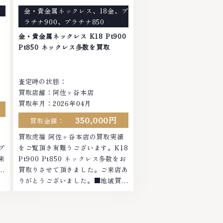
で
店ではお値段の付かなかったお品物
金・貴金属ネックレス
、
18金
、
プ
ま
でも、一点一点丁寧に無料で査定し
ラチナ900
、
プラチナ850
ます。お気軽にご連絡ください。
ト
TEL: 0120-959-764営業時間:
金・貴金属ネックレス K18 Pt900
10:00～19:00定休日: 年中無休
Pt850 ネックレス多数を買取
査定時の状態：
買取店舗：阿佐ヶ谷本店
買取年月：2026年04月
350,000円
買取金額：
績
買取虎福 阿佐ヶ谷本店の買取実績
プ
をご覧頂き有難うございます。K18
来
Pt900 Pt850 ネックレス多数をお
域
買取りさせて頂きました。ご来店あ
ヤ
りがとうございました。■地域買取
お
No.1へ挑戦金 プラチナ ダイヤモン
さ
ド ブランド品 ブランド衣類 お酒買
セ
取りのことなら、お任せくださいな