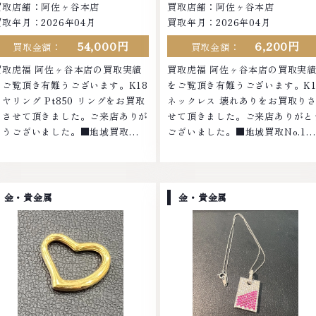
買取店舗：阿佐ヶ谷本店
買取店舗：阿佐ヶ谷本店
買取年月：2026年04月
買取年月：2026年04月
54,000円
6,200円
買取金額：
買取金額：
買取虎福 阿佐ヶ谷本店の買取実績
買取虎福 阿佐ヶ谷本店の買取実
をご覧頂き有難うございます。K18
をご覧頂き有難うございます。K1
イヤリング Pt850 リングをお買取
ネックレス 壊れありをお買取り
りさせて頂きました。ご来店ありが
せて頂きました。ご来店ありがと
とうございました。■地域買取
ございました。■地域買取No.1へ
No.1へ挑戦金 プラチナ ダイヤモン
挑戦金 プラチナ ダイヤモンド ブ
ド ブランド品 ブランド衣類 お酒買
ンド品 ブランド衣類 お酒買取り
取りのことなら、お任せくださいな
ことなら、お任せくださいなかで
かでも金・プラチナ等のアクセサリ
金・プラチナ等のアクセサリー・
金・貴金属
金・貴金属
ー・貴金属・宝石・ダイヤモンド・
金属・宝石・ダイヤモンド・ジュ
ジュエリーや ブランド品・時計等
リーや ブランド品・時計等は特
は特に自信を持って、高額査定を実
自信を持って、高額査定を実現し
現しております。 古くて使わなく
おります。 古くて使わなくなっ
なってしまったアクセサリー、動か
しまったアクセサリー、動かなく
なくなってしまった腕時計、多くの
ってしまった腕時計、多くのお品
お品物の高価買取りを実現してお
の高価買取りを実現しており、他