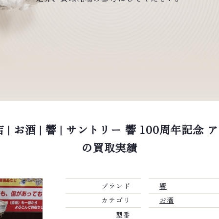
| お酒 | 響 | サントリー 響 100周年記
の買取実績
ブランド
響
カテゴリ
お酒
型番