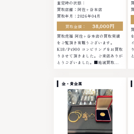
査定時の状態：
買取店舗：阿佐ヶ谷本店
買取年月：2026年04月
38,000円
買取金額：
買取虎福 阿佐ヶ谷本店の買取実績
をご覧頂き有難うございます。
K18/Pt900 コンビリングをお買取
りさせて頂きました。ご来店ありが
とうございました。■地域買取
No.1へ挑戦金 プラチナ ダイヤモン
ド ブランド品 ブランド衣類 お酒買
取りのことなら、お任せくださいな
金・貴金属
かでも金・プラチナ等のアクセサリ
ー・貴金属・宝石・ダイヤモンド・
ジュエリーや ブランド品・時計等
は特に自信を持って、高額査定を実
現しております。 古くて使わなく
なってしまったアクセサリー、動か
なくなってしまった腕時計、多くの