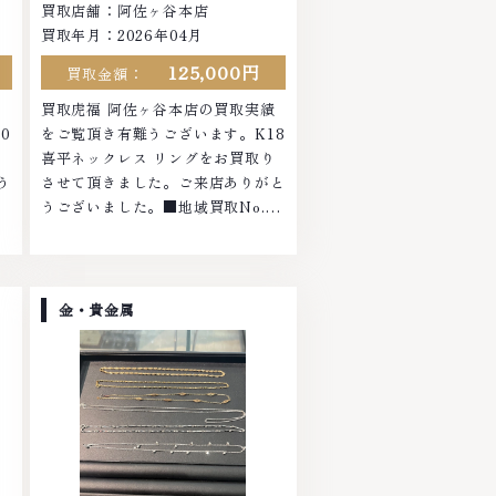
買取店舗：阿佐ヶ谷本店
買取年月：2026年04月
125,000円
買取金額：
績
買取虎福 阿佐ヶ谷本店の買取実績
0
をご覧頂き有難うございます。K18
さ
喜平ネックレス リングをお買取り
う
させて頂きました。ご来店ありがと
うございました。■地域買取No.1
ラ
へ挑戦金 プラチナ ダイヤモンド ブ
の
ランド品 ブランド衣類 お酒買取り
も
のことなら、お任せくださいなかで
貴
も金・プラチナ等のアクセサリー・
金・貴金属
エ
貴金属・宝石・ダイヤモンド・ジュ
に
エリーや ブランド品・時計等は特
て
に自信を持って、高額査定を実現し
て
ております。 古くて使わなくなっ
な
てしまったアクセサリー、動かなく
物
なってしまった腕時計、多くのお品
店
物の高価買取りを実現しており、他