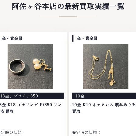
阿佐ヶ谷本店の最新買取実績一覧
金・貴金属
金・貴金属
18金
、
プラチナ850
10金
8金 K18 イヤリング Pt850 リン
10金 K10 ネックレス 壊れありを
グを買取
買取
査定時の状態：
査定時の状態：