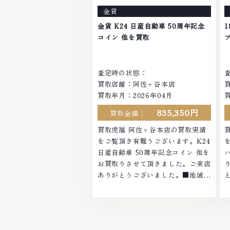
お品物の高価買取りを実現してお
金貨
り、他店ではお値段の付かなかった
お品物でも、一点一点丁寧に無料で
金貨 K24 日産自動車 50周年記念
査定します。お気軽にご連絡くださ
い
コイン 他を買取
い。TEL: 0120-959-764営業時間:
1
10:00～19:00定休日: 年中無休
査定時の状態：
買取店舗：阿佐ヶ谷本店
買取年月：2026年04月
835,350円
買取金額：
買取虎福 阿佐ヶ谷本店の買取実績
をご覧頂き有難うございます。K24
日産自動車 50周年記念コイン 他を
お買取りさせて頂きました。ご来店
ありがとうございました。■地域買
取No.1へ挑戦金 プラチナ ダイヤモ
ンド ブランド品 ブランド衣類 お酒
買取りのことなら、お任せください
なかでも金・プラチナ等のアクセサ