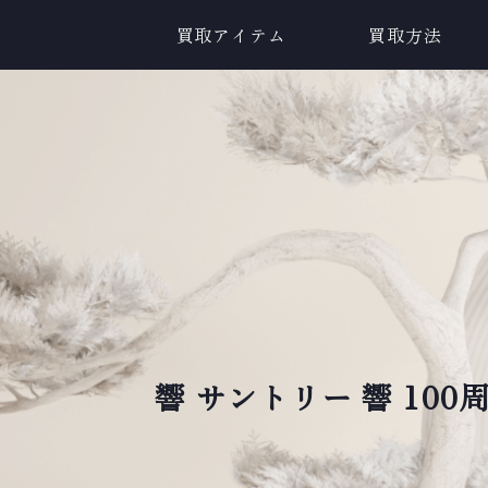
買取アイテム
買取方法
響 サントリー 響 10