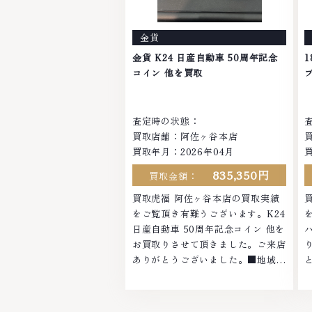
なくなってしまった腕時計、多くの
お品物の高価買取りを実現してお
金貨
り、他店ではお値段の付かなかった
お品物でも、一点一点丁寧に無料で
金貨 K24 日産自動車 50周年記念
査定します。お気軽にご連絡くださ
い
コイン 他を買取
い。TEL: 0120-959-764営業時間:
1
10:00～19:00定休日: 年中無休
査定時の状態：
買取店舗：阿佐ヶ谷本店
買取年月：2026年04月
835,350円
買取金額：
買取虎福 阿佐ヶ谷本店の買取実績
をご覧頂き有難うございます。K24
日産自動車 50周年記念コイン 他を
お買取りさせて頂きました。ご来店
ありがとうございました。■地域買
取No.1へ挑戦金 プラチナ ダイヤモ
ンド ブランド品 ブランド衣類 お酒
買取りのことなら、お任せください