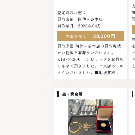
査定時の状態：
買取店舗：阿佐ヶ谷本店
買取年月：2026年04月
38,000円
買取金額：
買取虎福 阿佐ヶ谷本店の買取実績
をご覧頂き有難うございます。
K18/Pt900 コンビリングをお買取
りさせて頂きました。ご来店ありが
とうございました。■地域買取
No.1へ挑戦金 プラチナ ダイヤモン
ド ブランド品 ブランド衣類 お酒買
取りのことなら、お任せくださいな
金・貴金属
かでも金・プラチナ等のアクセサリ
ー・貴金属・宝石・ダイヤモンド・
ジュエリーや ブランド品・時計等
は特に自信を持って、高額査定を実
現しております。 古くて使わなく
なってしまったアクセサリー、動か