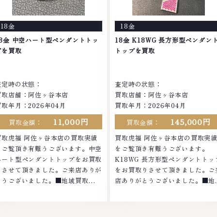
お品物の高価買取りを実現してお
の高価買取りを実現しており、他
り、他店ではお値段の付かなかった
ではお値段の付かなかったお品物
18金
18金
お品物でも、一点一点丁寧に無料で
も、一点一点丁寧に無料で査定し
査定します。お気軽にご連絡くださ
す。お気軽にご連絡ください。
18金 中空ハート型ペンダントトッ
18金 K18WG 長方形型ペンダン
。TEL: 0120-959-764営業時間:
TEL: 0120-959-764営業時間:
プを買取
トップを買取
0:00～19:00定休日: 年中無休
10:00～19:00定休日: 年中無休
査定時の状態：
査定時の状態：
買取店舗：阿佐ヶ谷本店
買取店舗：阿佐ヶ谷本店
買取年月：2026年04月
買取年月：2026年04月
11,000円
145,000円
買取金額：
買取金額：
買取虎福 阿佐ヶ谷本店の買取実績
買取虎福 阿佐ヶ谷本店の買取実
をご覧頂き有難うございます。中空
をご覧頂き有難うございます。
ハート型ペンダントトップをお買取
K18WG 長方形型ペンダントトッ
りさせて頂きました。ご来店ありが
をお買取りさせて頂きました。ご
とうございました。■地域買取
店ありがとうございました。■地
No.1へ挑戦金 プラチナ ダイヤモン
買取No.1へ挑戦金 プラチナ ダイ
ド ブランド品 ブランド衣類 お酒買
モンド ブランド品 ブランド衣類 
取りのことなら、お任せくださいな
酒買取りのことなら、お任せくだ