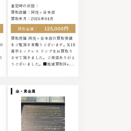
査定時の状態：
買取店舗：阿佐ヶ谷本店
買取年月：2026年04月
125,000円
買取金額：
績
買取虎福 阿佐ヶ谷本店の買取実績
0
をご覧頂き有難うございます。K18
さ
喜平ネックレス リングをお買取り
う
させて頂きました。ご来店ありがと
うございました。■地域買取No.1
ラ
へ挑戦金 プラチナ ダイヤモンド ブ
の
ランド品 ブランド衣類 お酒買取り
も
のことなら、お任せくださいなかで
貴
も金・プラチナ等のアクセサリー・
金・貴金属
エ
貴金属・宝石・ダイヤモンド・ジュ
に
エリーや ブランド品・時計等は特
て
に自信を持って、高額査定を実現し
て
ております。 古くて使わなくなっ
な
てしまったアクセサリー、動かなく
物
なってしまった腕時計、多くのお品