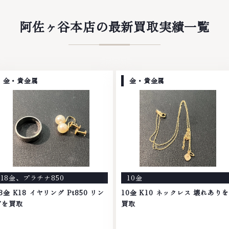
阿佐ヶ谷本店の最新買取実績一覧
金・貴金属
金・貴金属
18金
、
プラチナ850
10金
8金 K18 イヤリング Pt850 リン
10金 K10 ネックレス 壊れありを
グを買取
買取