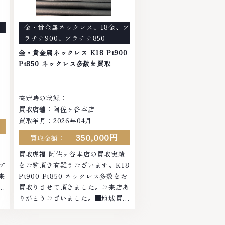
店
物の高価買取りを実現しており、他
で
店ではお値段の付かなかったお品物
金・貴金属ネックレス
、
18金
、
プ
ま
でも、一点一点丁寧に無料で査定し
ラチナ900
、
プラチナ850
ます。お気軽にご連絡ください。
ト
TEL: 0120-959-764営業時間:
金・貴金属ネックレス K18 Pt900
10:00～19:00定休日: 年中無休
Pt850 ネックレス多数を買取
査定時の状態：
買取店舗：阿佐ヶ谷本店
買取年月：2026年04月
350,000円
買取金額：
績
買取虎福 阿佐ヶ谷本店の買取実績
プ
をご覧頂き有難うございます。K18
来
Pt900 Pt850 ネックレス多数をお
域
買取りさせて頂きました。ご来店あ
ヤ
りがとうございました。■地域買取
お
No.1へ挑戦金 プラチナ ダイヤモン
さ
ド ブランド品 ブランド衣類 お酒買