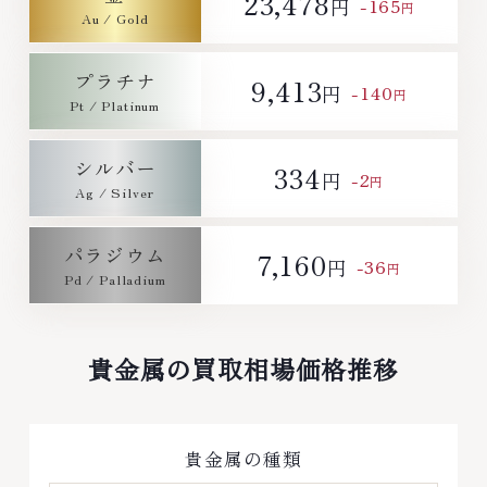
23,478
-165
円
円
プラチナ
9,413
-140
円
円
シルバー
334
-2
円
円
パラジウム
7,160
-36
円
円
貴金属の買取相場価格推移
貴金属の種類