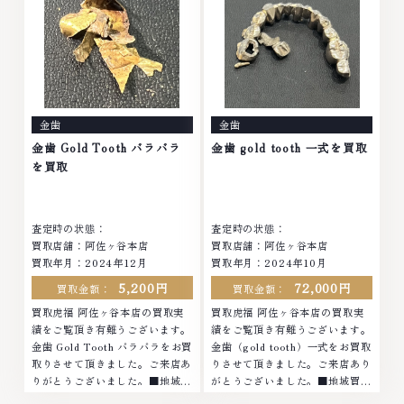
貴金属・宝石・ダイヤモンド・ジ
ー・貴金属・宝石・ダイヤモン
ュエリーや ブランド品・時計等
ド・ジュエリーや ブランド品・
は特に自信を持って、高額査定を
時計等は特に自信を持って、高額
実現しております。 古くて使わ
査定を実現しております。 古く
なくなってしまったアクセサリ
て使わなくなってしまったアクセ
ー、動かなくなってしまった腕時
サリー、動かなくなってしまった
計、多くのお品物の高価買取りを
腕時計、多くのお品物の高価買取
金歯
金歯
実現しており、他店ではお値段の
りを実現しており、他店ではお値
付かなかったお品物でも、一点一
段の付かなかったお品物でも、一
金歯 Gold Tooth バラバラ
金歯 gold tooth 一式を買取
点丁寧に無料で査定します。お気
点一点丁寧に無料で査定します。
を買取
軽にご連絡ください。TEL:
お気軽にご連絡ください。TEL:
0120-959-764営業時間: 10:00
0120-959-764営業時間: 10:00
～19:00定休日: 年中無休
～19:00定休日: 年中無休
査定時の状態：
査定時の状態：
買取店舗：阿佐ヶ谷本店
買取店舗：阿佐ヶ谷本店
買取年月：2024年12月
買取年月：2024年10月
5,200円
72,000円
買取金額：
買取金額：
買取虎福 阿佐ヶ谷本店の買取実
買取虎福 阿佐ヶ谷本店の買取実
績をご覧頂き有難うございます。
績をご覧頂き有難うございます。
金歯 Gold Tooth バラバラをお買
金歯（gold tooth）一式をお買取
取りさせて頂きました。ご来店あ
りさせて頂きました。ご来店あり
りがとうございました。■地域買
がとうございました。■地域買取
取No.1へ挑戦金 プラチナ ダイヤ
No.1へ挑戦金 プラチナ ダイヤモ