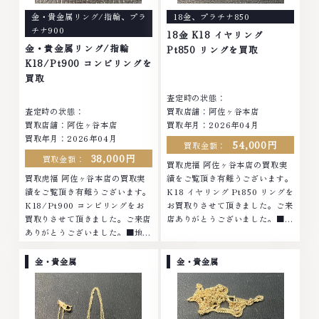
金・貴金属リング/指輪
、
プラ
18金
、
プラチナ850
チナ900
18金 K18 イヤリング
金・貴金属リング/指輪
Pt850 リングを買取
K18/Pt900 コンビリングを
買取
査定時の状態：
査定時の状態：
買取店舗：阿佐ヶ谷本店
買取店舗：阿佐ヶ谷本店
買取年月：2026年04月
買取年月：2026年04月
54,000円
買取金額：
38,000円
買取金額：
買取虎福 阿佐ヶ谷本店の買取実
買取虎福 阿佐ヶ谷本店の買取実
績をご覧頂き有難うございます。
績をご覧頂き有難うございます。
K18 イヤリング Pt850 リングを
K18/Pt900 コンビリングをお
お買取りさせて頂きました。ご来
買取りさせて頂きました。ご来店
店ありがとうございました。■地
ありがとうございました。■地域
域買取No.1へ挑戦金 プラチナ ダ
買取No.1へ挑戦金 プラチナ ダイ
イヤモンド ブランド品 ブランド
ヤモンド ブランド品 ブランド衣
衣類 お酒買取りのことなら、お
金・貴金属
金・貴金属
類 お酒買取りのことなら、お任
任せくださいなかでも金・プラチ
せくださいなかでも金・プラチナ
ナ等のアクセサリー・貴金属・宝
等のアクセサリー・貴金属・宝
石・ダイヤモンド・ジュエリーや
石・ダイヤモンド・ジュエリーや
ブランド品・時計等は特に自信を