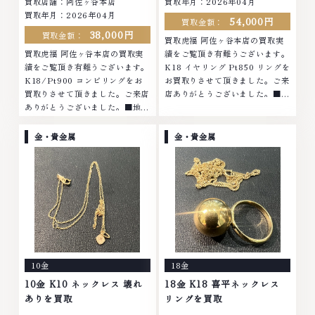
買取店舗：阿佐ヶ谷本店
買取年月：2026年04月
買取年月：2026年04月
54,000円
買取金額：
38,000円
買取金額：
買取虎福 阿佐ヶ谷本店の買取実
買取虎福 阿佐ヶ谷本店の買取実
績をご覧頂き有難うございます。
績をご覧頂き有難うございます。
K18 イヤリング Pt850 リングを
K18/Pt900 コンビリングをお
お買取りさせて頂きました。ご来
買取りさせて頂きました。ご来店
店ありがとうございました。■地
ありがとうございました。■地域
域買取No.1へ挑戦金 プラチナ ダ
買取No.1へ挑戦金 プラチナ ダイ
イヤモンド ブランド品 ブランド
ヤモンド ブランド品 ブランド衣
衣類 お酒買取りのことなら、お
金・貴金属
金・貴金属
類 お酒買取りのことなら、お任
任せくださいなかでも金・プラチ
せくださいなかでも金・プラチナ
ナ等のアクセサリー・貴金属・宝
等のアクセサリー・貴金属・宝
石・ダイヤモンド・ジュエリーや
石・ダイヤモンド・ジュエリーや
ブランド品・時計等は特に自信を
ブランド品・時計等は特に自信を
持って、高額査定を実現しており
持って、高額査定を実現しており
ます。 古くて使わなくなってし
ます。 古くて使わなくなってし
まったアクセサリー、動かなくな
まったアクセサリー、動かなくな
ってしまった腕時計、多くのお品
ってしまった腕時計、多くのお品
物の高価買取りを実現しており、
10金
18金
物の高価買取りを実現しており、
他店ではお値段の付かなかったお
他店ではお値段の付かなかったお
品物でも、一点一点丁寧に無料で
10金 K10 ネックレス 壊れ
18金 K18 喜平ネックレス
品物でも、一点一点丁寧に無料で
査定します。お気軽にご連絡くだ
ありを買取
リングを買取
査定します。お気軽にご連絡くだ
さい。TEL: 0120-959-764営