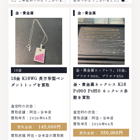
た。■地域買取No.1へ挑戦金 プ
域買取No.1へ挑戦金 プラチナ ダ
ラチナ ダイヤモンド ブランド品
イヤモンド ブランド品 ブランド
金・貴金属
金・貴金属
ブランド衣類 お酒買取りのこと
衣類 お酒買取りのことなら、お
なら、お任せくださいなかでも
任せくださいなかでも金・プラチ
金・プラチナ等のアクセサリー・
ナ等のアクセサリー・貴金属・宝
貴金属・宝石・ダイヤモンド・ジ
石・ダイヤモンド・ジュエリーや
ュエリーや ブランド品・時計等
ブランド品・時計等は特に自信を
は特に自信を持って、高額査定を
持って、高額査定を実現しており
実現しております。 古くて使わ
ます。 古くて使わなくなってし
なくなってしまったアクセサリ
まったアクセサリー、動かなくな
ー、動かなくなってしまった腕時
ってしまった腕時計、多くのお品
18金
金・貴金属ネックレス
、
18金
、
計、多くのお品物の高価買取りを
物の高価買取りを実現しており、
プラチナ900
、
プラチナ850
実現しており、他店ではお値段の
他店ではお値段の付かなかったお
18金 K18WG 長方形型ペン
付かなかったお品物でも、一点一
品物でも、一点一点丁寧に無料で
金・貴金属ネックレス K18
ダントトップを買取
点丁寧に無料で査定します。お気
査定します。お気軽にご連絡くだ
Pt900 Pt850 ネックレス多
軽にご連絡ください。TEL:
さい。TEL: 0120-959-764営
数を買取
0120-959-764営業時間: 10:00
業時間: 10:00～19:00定休日: 年
査定時の状態：
～19:00定休日: 年中無休
中無休
買取店舗：阿佐ヶ谷本店
査定時の状態：
買取年月：2026年04月
買取店舗：阿佐ヶ谷本店
買取年月：2026年04月
145,000円
買取金額：
350,000円
買取金額：
買取虎福 阿佐ヶ谷本店の買取実