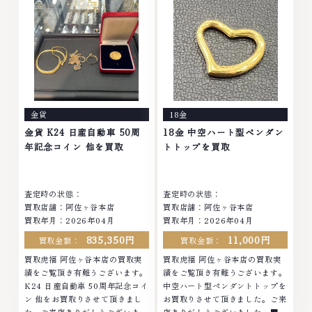
ださいなかでも金・プラチナ等の
せくださいなかでも金・プラチナ
アクセサリー・貴金属・宝石・ダ
等のアクセサリー・貴金属・宝
イヤモンド・ジュエリーや ブラ
石・ダイヤモンド・ジュエリーや
ンド品・時計等は特に自信を持っ
ブランド品・時計等は特に自信を
て、高額査定を実現しておりま
持って、高額査定を実現しており
す。 古くて使わなくなってしま
ます。 古くて使わなくなってし
ったアクセサリー、動かなくなっ
まったアクセサリー、動かなくな
てしまった腕時計、多くのお品物
ってしまった腕時計、多くのお品
金貨
18金
の高価買取りを実現しており、他
物の高価買取りを実現しており、
店ではお値段の付かなかったお品
他店ではお値段の付かなかったお
金貨 K24 日産自動車 50周
18金 中空ハート型ペンダン
物でも、一点一点丁寧に無料で査
品物でも、一点一点丁寧に無料で
年記念コイン 他を買取
トトップを買取
定します。お気軽にご連絡くださ
査定します。お気軽にご連絡くだ
い。TEL: 0120-959-764営業
さい。TEL: 0120-959-764営
時間: 10:00～19:00定休日: 年中
業時間: 10:00～19:00定休日: 年
査定時の状態：
査定時の状態：
無休
中無休
買取店舗：阿佐ヶ谷本店
買取店舗：阿佐ヶ谷本店
買取年月：2026年04月
買取年月：2026年04月
835,350円
11,000円
買取金額：
買取金額：
買取虎福 阿佐ヶ谷本店の買取実
買取虎福 阿佐ヶ谷本店の買取実
績をご覧頂き有難うございます。
績をご覧頂き有難うございます。
K24 日産自動車 50周年記念コイ
中空ハート型ペンダントトップを
ン 他をお買取りさせて頂きまし
お買取りさせて頂きました。ご来
た。ご来店ありがとうございまし
店ありがとうございました。■地