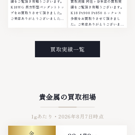
績をご覧頂き有難うございます。
買取虎福 阿佐ヶ谷本店の買取実
K18WG 長方形型ペンダントトッ
績をご覧頂き有難うございます。
プをお買取りさせて頂きました。
K18 Pt900 Pt850 ネックレス
ご来店ありがとうございました。
多数をお買取りさせて頂きまし
■地域買取No.1へ挑戦金 プラチ
た。ご来店ありがとうございまし
ナ ダイヤモンド ブランド品 ブラ
た。■地域買取No.1へ挑戦金 プ
ンド衣類 お酒買取りのことな
ラチナ ダイヤモンド ブランド品
ら、お任せくださいなかでも金・
ブランド衣類 お酒買取りのこと
プラチナ等のアクセサリー・貴金
なら、お任せくださいなかでも
買取実績一覧
属・宝石・ダイヤモンド・ジュエ
金・プラチナ等のアクセサリー・
リーや ブランド品・時計等は特
貴金属・宝石・ダイヤモンド・ジ
に自信を持って、高額査定を実現
ュエリーや ブランド品・時計等
しております。 古くて使わなく
は特に自信を持って、高額査定を
なってしまったアクセサリー、動
実現しております。 古くて使わ
かなくなってしまった腕時計、多
なくなってしまったアクセサリ
くのお品物の高価買取りを実現し
ー、動かなくなってしまった腕時
ており、他店ではお値段の付かな
計、多くのお品物の高価買取りを
貴金属の買取相場
かったお品物でも、一点一点丁寧
実現しており、他店ではお値段の
に無料で査定します。お気軽にご
付かなかったお品物でも、一点一
連絡ください。TEL: 0120-
点丁寧に無料で査定します。お気
1gあたり・
2026年8月7日
時点
959-764営業時間: 10:00～
軽にご連絡ください。TEL:
19:00定休日: 年中無休
0120-959-764営業時間: 10:00
～19:00定休日: 年中無休
金