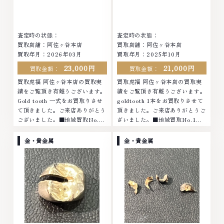
査定時の状態：
査定時の状態：
買取店舗：阿佐ヶ谷本店
買取店舗：阿佐ヶ谷本店
買取年月：2026年03月
買取年月：2025年10月
23,000円
21,000円
買取金額：
買取金額：
買取虎福 阿佐ヶ谷本店の買取実
買取虎福 阿佐ヶ谷本店の買取実
績をご覧頂き有難うございます。
績をご覧頂き有難うございます。
Gold tooth 一式をお買取りさせ
goldtooth 1本をお買取りさせて
て頂きました。ご来店ありがとう
頂きました。ご来店ありがとうご
ございました。■地域買取No.1
ざいました。■地域買取No.1へ
へ挑戦金 プラチナ ダイヤモンド
挑戦金 プラチナ ダイヤモンド ブ
ブランド品 ブランド衣類 お酒買
ランド品 ブランド衣類 お酒買取
金・貴金属
金・貴金属
取りのことなら、お任せください
りのことなら、お任せくださいな
なかでも金・プラチナ等のアクセ
かでも金・プラチナ等のアクセサ
サリー・貴金属・宝石・ダイヤモ
リー・貴金属・宝石・ダイヤモン
ンド・ジュエリーや ブランド
ド・ジュエリーや ブランド品・
品・時計等は特に自信を持って、
時計等は特に自信を持って、高額
高額査定を実現しております。
査定を実現しております。 古く
古くて使わなくなってしまったア
て使わなくなってしまったアクセ
クセサリー、動かなくなってしま
サリー、動かなくなってしまった