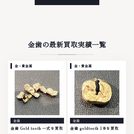
属・宝石・ダイヤモンド・ジュエ
金・プラチナ等のアクセサリー・
リーや ブランド品・時計等は特
貴金属・宝石・ダイヤモンド・ジ
に自信を持って、高額査定を実現
ュエリーや ブランド品・時計等
しております。 古くて使わなく
は特に自信を持って、高額査定を
なってしまったアクセサリー、動
実現しております。 古くて使わ
かなくなってしまった腕時計、多
なくなってしまったアクセサリ
くのお品物の高価買取りを実現し
ー、動かなくなってしまった腕時
ており、他店ではお値段の付かな
計、多くのお品物の高価買取りを
金歯の最新買取実績一覧
かったお品物でも、一点一点丁寧
実現しており、他店ではお値段の
に無料で査定します。お気軽にご
付かなかったお品物でも、一点一
連絡ください。TEL: 0120-
点丁寧に無料で査定します。お気
959-764営業時間: 10:00～
軽にご連絡ください。TEL:
金・貴金属
金・貴金属
19:00定休日: 年中無休
0120-959-764営業時間: 10:00
～19:00定休日: 年中無休
金歯
金歯
金歯 Gold tooth 一式を買取
金歯 goldtooth 1本を買取