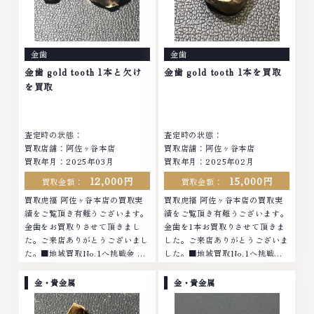
て、高額査定を実現しておりま
査定を実現しております。 古く
す。 古くて使わなくなってしま
て使わなくなってしまったアクセ
ったアクセサリー、動かなくなっ
サリー、動かなくなってしまった
てしまった腕時計、多くのお品物
腕時計、多くのお品物の高価買取
金歯
金歯
の高価買取りを実現しており、他
りを実現しており、他店ではお値
店ではお値段の付かなかったお品
段の付かなかったお品物でも、一
金歯 gold tooth 1本と欠け
金歯 gold tooth 1本を買取
物でも、一点一点丁寧に無料で査
点一点丁寧に無料で査定します。
を買取
定します。お気軽にご連絡くださ
お気軽にご連絡ください。TEL:
い。TEL: 0120-959-764営業
0120-959-764営業時間: 10:00
時間: 10:00～19:00定休日: 年中
～19:00定休日: 年中無休
査定時の状態：
査定時の状態：
無休
買取店舗：阿佐ヶ谷本店
買取店舗：阿佐ヶ谷本店
買取年月：2025年03月
買取年月：2025年02月
12,000円
15,000円
買取金額：
買取金額：
買取虎福 阿佐ヶ谷本店の買取実
買取虎福 阿佐ヶ谷本店の買取実
績をご覧頂き有難うございます。
績をご覧頂き有難うございます。
金歯をお買取りさせて頂きまし
金歯を1本お買取りさせて頂きま
た。ご来店ありがとうございまし
した。ご来店ありがとうございま
た。■地域買取No.1へ挑戦金 プ
した。■地域買取No.1へ挑戦金
ラチナ ダイヤモンド ブランド品
プラチナ ダイヤモンド ブランド
ブランド衣類 お酒買取りのこと
品 ブランド衣類 お酒買取りのこ
金・貴金属
金・貴金属
なら、お任せください。なかでも
となら、お任せください。なかで
金・プラチナ等のアクセサリー・
も金・プラチナ等のアクセサリ