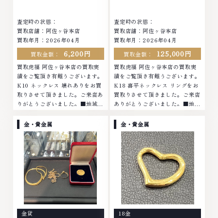
さい。TEL: 0120-959-764営
業時間: 10:00～19:00定休日: 年
業時間: 10:00～19:00定休日: 年
中無休
査定時の状態：
査定時の状態：
中無休
買取店舗：阿佐ヶ谷本店
買取店舗：阿佐ヶ谷本店
買取年月：2026年04月
買取年月：2026年04月
6,200円
125,000円
買取金額：
買取金額：
買取虎福 阿佐ヶ谷本店の買取実
買取虎福 阿佐ヶ谷本店の買取実
績をご覧頂き有難うございます。
績をご覧頂き有難うございます。
K10 ネックレス 壊れありをお買
K18 喜平ネックレス リングをお
取りさせて頂きました。ご来店あ
買取りさせて頂きました。ご来店
りがとうございました。■地域買
ありがとうございました。■地域
取No.1へ挑戦金 プラチナ ダイヤ
買取No.1へ挑戦金 プラチナ ダイ
モンド ブランド品 ブランド衣類
ヤモンド ブランド品 ブランド衣
金・貴金属
金・貴金属
お酒買取りのことなら、お任せく
類 お酒買取りのことなら、お任
ださいなかでも金・プラチナ等の
せくださいなかでも金・プラチナ
アクセサリー・貴金属・宝石・ダ
等のアクセサリー・貴金属・宝
イヤモンド・ジュエリーや ブラ
石・ダイヤモンド・ジュエリーや
ンド品・時計等は特に自信を持っ
ブランド品・時計等は特に自信を
て、高額査定を実現しておりま
持って、高額査定を実現しており
す。 古くて使わなくなってしま
ます。 古くて使わなくなってし
ったアクセサリー、動かなくなっ
まったアクセサリー、動かなくな
てしまった腕時計、多くのお品物
ってしまった腕時計、多くのお品
金貨
18金
の高価買取りを実現しており、他
物の高価買取りを実現しており、