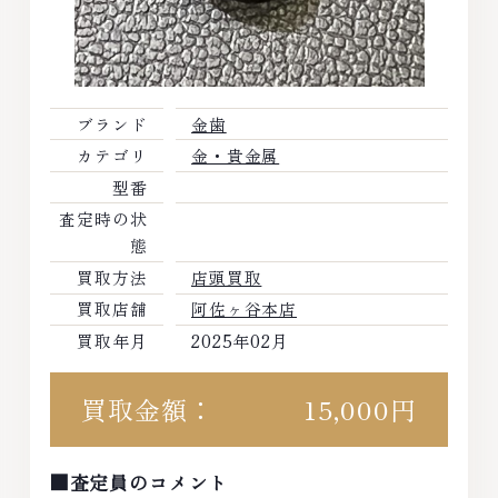
ブランド
金歯
カテゴリ
金・貴金属
型番
査定時の状
態
買取方法
店頭買取
買取店舗
阿佐ヶ谷本店
買取年月
2025年02月
買取金額：
15,000円
■査定員のコメント