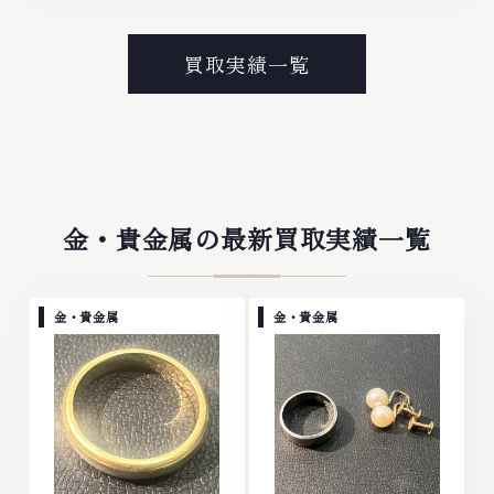
モンド ブランド品 ブランド衣類
ンド ブランド品 ブランド衣類 お
お酒買取りのことなら、お任せく
酒買取りのことなら、お任せくだ
ださい。なかでも金・プラチナ等
さい。なかでも金・プラチナ等の
買取実績一覧
のアクセサリー・貴金属・宝石・
アクセサリー・貴金属・宝石・ダ
ダイヤモンド・ジュエリーや ブ
イヤモンド・ジュエリーや ブラ
ランド品・時計等は特に自信を持
ンド品・時計等は特に自信を持っ
って、高額査定を実現しておりま
て、高額査定を実現しておりま
す。 古くて使わなくなってしま
す。 古くて使わなくなってしま
ったアクセサリー、動かなくなっ
ったアクセサリー、動かなくなっ
てしまった腕時計、多くのお品物
てしまった腕時計、多くのお品物
の高価買取りを実現しており、他
の高価買取りを実現しており、他
金・貴金属の最新買取実績一覧
店ではお値段の付かなかったお品
店ではお値段の付かなかったお品
物でも、一点一点丁寧に無料で査
物でも、一点一点丁寧に無料で査
定します。お気軽にご連絡くださ
定します。お気軽にご連絡くださ
い。TEL: 0120-959-764営業
い。TEL: 0120-959-764営業
金・貴金属
金・貴金属
時間: 10:00～19:00定休日: 年中
時間: 10:00～19:00定休日: 年中
無休
無休