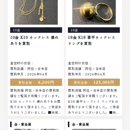
ブランド品・時計等は特に自信を
持って、高額査定を実現しており
持って、高額査定を実現しており
ます。 古くて使わなくなってし
ます。 古くて使わなくなってし
まったアクセサリー、動かなくな
まったアクセサリー、動かなくな
ってしまった腕時計、多くのお品
ってしまった腕時計、多くのお品
物の高価買取りを実現しており、
10金
18金
物の高価買取りを実現しており、
他店ではお値段の付かなかったお
他店ではお値段の付かなかったお
品物でも、一点一点丁寧に無料で
10金 K10 ネックレス 壊れ
18金 K18 喜平ネックレス
品物でも、一点一点丁寧に無料で
査定します。お気軽にご連絡くだ
ありを買取
リングを買取
査定します。お気軽にご連絡くだ
さい。TEL: 0120-959-764営
さい。TEL: 0120-959-764営
業時間: 10:00～19:00定休日: 年
業時間: 10:00～19:00定休日: 年
中無休
査定時の状態：
査定時の状態：
中無休
買取店舗：阿佐ヶ谷本店
買取店舗：阿佐ヶ谷本店
買取年月：2026年04月
買取年月：2026年04月
6,200円
125,000円
買取金額：
買取金額：
買取虎福 阿佐ヶ谷本店の買取実
買取虎福 阿佐ヶ谷本店の買取実
績をご覧頂き有難うございます。
績をご覧頂き有難うございます。
K10 ネックレス 壊れありをお買
K18 喜平ネックレス リングをお
取りさせて頂きました。ご来店あ
買取りさせて頂きました。ご来店
りがとうございました。■地域買
ありがとうございました。■地域
取No.1へ挑戦金 プラチナ ダイヤ
買取No.1へ挑戦金 プラチナ ダイ
モンド ブランド品 ブランド衣類
ヤモンド ブランド品 ブランド衣
金・貴金属
金・貴金属
お酒買取りのことなら、お任せく
類 お酒買取りのことなら、お任