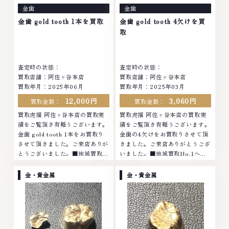
った腕時計、多くのお品物の高価
腕時計、多くのお品物の高価買取
金歯
金歯
買取りを実現しており、他店では
りを実現しており、他店ではお値
お値段の付かなかったお品物で
段の付かなかったお品物でも、一
金歯 gold tooth 1本を買取
金歯 gold tooth 4欠けを買
も、一点一点丁寧に無料で査定し
点一点丁寧に無料で査定します。
取
ます。お気軽にご連絡ください。
お気軽にご連絡ください。TEL:
TEL: 0120-959-764営業時間:
0120-959-764営業時間: 10:00
10:00～19:00定休日: 年中無休
～19:00定休日: 年中無休
査定時の状態：
査定時の状態：
買取店舗：阿佐ヶ谷本店
買取店舗：阿佐ヶ谷本店
買取年月：2025年06月
買取年月：2025年03月
12,000円
3,060円
買取金額：
買取金額：
買取虎福 阿佐ヶ谷本店の買取実
買取虎福 阿佐ヶ谷本店の買取実
績をご覧頂き有難うございます。
績をご覧頂き有難うございます。
金歯 gold tooth 1本をお買取り
金歯の4欠けをお買取りさせて頂
させて頂きました。ご来店ありが
きました。ご来店ありがとうござ
とうございました。■地域買取
いました。■地域買取No.1へ挑
No.1へ挑戦金 プラチナ ダイヤモ
戦金 プラチナ ダイヤモンド ブラ
ンド ブランド品 ブランド衣類 お
ンド品 ブランド衣類 お酒買取り
金・貴金属
金・貴金属
酒買取りのことなら、お任せくだ
のことなら、お任せください。な
さい。なかでも金・プラチナ等の
かでも金・プラチナ等のアクセサ
アクセサリー・貴金属・宝石・ダ
リー・貴金属・宝石・ダイヤモン
イヤモンド・ジュエリーや ブラ
ド・ジュエリーや ブランド品・
ンド品・時計等は特に自信を持っ
時計等は特に自信を持って、高額