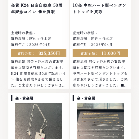
店ではお値段の付かなかったお品
他店ではお値段の付かなかったお
金貨 K24 日産自動車 50周
18金 中空ハート型ペンダン
物でも、一点一点丁寧に無料で査
品物でも、一点一点丁寧に無料で
年記念コイン 他を買取
トトップを買取
定します。お気軽にご連絡くださ
査定します。お気軽にご連絡くだ
い。TEL: 0120-959-764営業
さい。TEL: 0120-959-764営
時間: 10:00～19:00定休日: 年中
業時間: 10:00～19:00定休日: 年
査定時の状態：
査定時の状態：
無休
中無休
買取店舗：阿佐ヶ谷本店
買取店舗：阿佐ヶ谷本店
買取年月：2026年04月
買取年月：2026年04月
835,350円
11,000円
買取金額：
買取金額：
買取虎福 阿佐ヶ谷本店の買取実
買取虎福 阿佐ヶ谷本店の買取実
績をご覧頂き有難うございます。
績をご覧頂き有難うございます。
K24 日産自動車 50周年記念コイ
中空ハート型ペンダントトップを
ン 他をお買取りさせて頂きまし
お買取りさせて頂きました。ご来
た。ご来店ありがとうございまし
店ありがとうございました。■地
た。■地域買取No.1へ挑戦金 プ
域買取No.1へ挑戦金 プラチナ ダ
ラチナ ダイヤモンド ブランド品
イヤモンド ブランド品 ブランド
金・貴金属
金・貴金属
ブランド衣類 お酒買取りのこと
衣類 お酒買取りのことなら、お
なら、お任せくださいなかでも
任せくださいなかでも金・プラチ
金・プラチナ等のアクセサリー・
ナ等のアクセサリー・貴金属・宝
貴金属・宝石・ダイヤモンド・ジ
石・ダイヤモンド・ジュエリーや
ュエリーや ブランド品・時計等
ブランド品・時計等は特に自信を
は特に自信を持って、高額査定を
持って、高額査定を実現しており
実現しております。 古くて使わ
ます。 古くて使わなくなってし