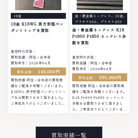
なくなってしまったアクセサリ
まったアクセサリー、動かなくな
ー、動かなくなってしまった腕時
ってしまった腕時計、多くのお品
18金
金・貴金属ネックレス
、
18金
、
計、多くのお品物の高価買取りを
物の高価買取りを実現しており、
プラチナ900
、
プラチナ850
実現しており、他店ではお値段の
他店ではお値段の付かなかったお
18金 K18WG 長方形型ペン
付かなかったお品物でも、一点一
品物でも、一点一点丁寧に無料で
金・貴金属ネックレス K18
ダントトップを買取
点丁寧に無料で査定します。お気
査定します。お気軽にご連絡くだ
Pt900 Pt850 ネックレス多
軽にご連絡ください。TEL:
さい。TEL: 0120-959-764営
数を買取
0120-959-764営業時間: 10:00
業時間: 10:00～19:00定休日: 年
査定時の状態：
～19:00定休日: 年中無休
中無休
買取店舗：阿佐ヶ谷本店
査定時の状態：
買取年月：2026年04月
買取店舗：阿佐ヶ谷本店
買取年月：2026年04月
145,000円
買取金額：
350,000円
買取金額：
買取虎福 阿佐ヶ谷本店の買取実
績をご覧頂き有難うございます。
買取虎福 阿佐ヶ谷本店の買取実
K18WG 長方形型ペンダントトッ
績をご覧頂き有難うございます。
プをお買取りさせて頂きました。
K18 Pt900 Pt850 ネックレス
ご来店ありがとうございました。
多数をお買取りさせて頂きまし
■地域買取No.1へ挑戦金 プラチ
た。ご来店ありがとうございまし
ナ ダイヤモンド ブランド品 ブラ
た。■地域買取No.1へ挑戦金 プ
ンド衣類 お酒買取りのことな
ラチナ ダイヤモンド ブランド品
ら、お任せくださいなかでも金・
ブランド衣類 お酒買取りのこと
プラチナ等のアクセサリー・貴金
なら、お任せくださいなかでも
買取実績一覧