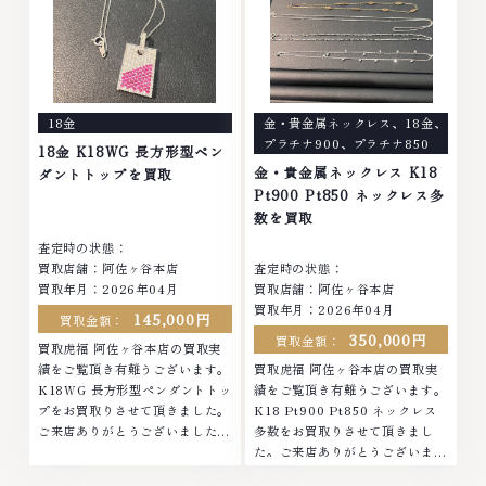
貴金属・宝石・ダイヤモンド・ジ
石・ダイヤモンド・ジュエリーや
ュエリーや ブランド品・時計等
ブランド品・時計等は特に自信を
は特に自信を持って、高額査定を
持って、高額査定を実現しており
実現しております。 古くて使わ
ます。 古くて使わなくなってし
なくなってしまったアクセサリ
まったアクセサリー、動かなくな
ー、動かなくなってしまった腕時
ってしまった腕時計、多くのお品
18金
金・貴金属ネックレス
、
18金
、
計、多くのお品物の高価買取りを
物の高価買取りを実現しており、
プラチナ900
、
プラチナ850
実現しており、他店ではお値段の
他店ではお値段の付かなかったお
18金 K18WG 長方形型ペン
付かなかったお品物でも、一点一
品物でも、一点一点丁寧に無料で
金・貴金属ネックレス K18
ダントトップを買取
点丁寧に無料で査定します。お気
査定します。お気軽にご連絡くだ
Pt900 Pt850 ネックレス多
軽にご連絡ください。TEL:
さい。TEL: 0120-959-764営
数を買取
0120-959-764営業時間: 10:00
業時間: 10:00～19:00定休日: 年
査定時の状態：
～19:00定休日: 年中無休
中無休
買取店舗：阿佐ヶ谷本店
査定時の状態：
買取年月：2026年04月
買取店舗：阿佐ヶ谷本店
買取年月：2026年04月
145,000円
買取金額：
350,000円
買取金額：
買取虎福 阿佐ヶ谷本店の買取実
績をご覧頂き有難うございます。
買取虎福 阿佐ヶ谷本店の買取実
K18WG 長方形型ペンダントトッ
績をご覧頂き有難うございます。
プをお買取りさせて頂きました。
K18 Pt900 Pt850 ネックレス
ご来店ありがとうございました。
多数をお買取りさせて頂きまし
■地域買取No.1へ挑戦金 プラチ
た。ご来店ありがとうございまし
ナ ダイヤモンド ブランド品 ブラ
た。■地域買取No.1へ挑戦金 プ