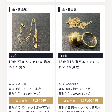
買取No.1へ挑戦金 プラチナ ダイ
イヤモンド ブランド品 ブランド
ヤモンド ブランド品 ブランド衣
衣類 お酒買取りのことなら、お
金・貴金属
金・貴金属
類 お酒買取りのことなら、お任
任せくださいなかでも金・プラチ
せくださいなかでも金・プラチナ
ナ等のアクセサリー・貴金属・宝
等のアクセサリー・貴金属・宝
石・ダイヤモンド・ジュエリーや
石・ダイヤモンド・ジュエリーや
ブランド品・時計等は特に自信を
ブランド品・時計等は特に自信を
持って、高額査定を実現しており
持って、高額査定を実現しており
ます。 古くて使わなくなってし
ます。 古くて使わなくなってし
まったアクセサリー、動かなくな
まったアクセサリー、動かなくな
ってしまった腕時計、多くのお品
ってしまった腕時計、多くのお品
物の高価買取りを実現しており、
10金
18金
物の高価買取りを実現しており、
他店ではお値段の付かなかったお
他店ではお値段の付かなかったお
品物でも、一点一点丁寧に無料で
10金 K10 ネックレス 壊れ
18金 K18 喜平ネックレス
品物でも、一点一点丁寧に無料で
査定します。お気軽にご連絡くだ
ありを買取
リングを買取
査定します。お気軽にご連絡くだ
さい。TEL: 0120-959-764営
さい。TEL: 0120-959-764営
業時間: 10:00～19:00定休日: 年
業時間: 10:00～19:00定休日: 年
中無休
査定時の状態：
査定時の状態：
中無休
買取店舗：阿佐ヶ谷本店
買取店舗：阿佐ヶ谷本店
買取年月：2026年04月
買取年月：2026年04月
6,200円
125,000円
買取金額：
買取金額：
買取虎福 阿佐ヶ谷本店の買取実
買取虎福 阿佐ヶ谷本店の買取実