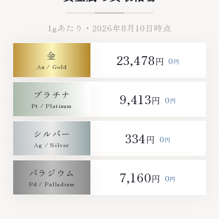
に無料で査定します。お気軽にご
付かなかったお品物でも、一点一
連絡ください。TEL: 0120-
点丁寧に無料で査定します。お気
1gあたり・
2026年8月10日
時点
959-764営業時間: 10:00～
軽にご連絡ください。TEL:
19:00定休日: 年中無休
0120-959-764営業時間: 10:00
～19:00定休日: 年中無休
金
23,478
0
円
円
プラチナ
9,413
0
円
円
シルバー
334
0
円
円
パラジウム
7,160
0
円
円