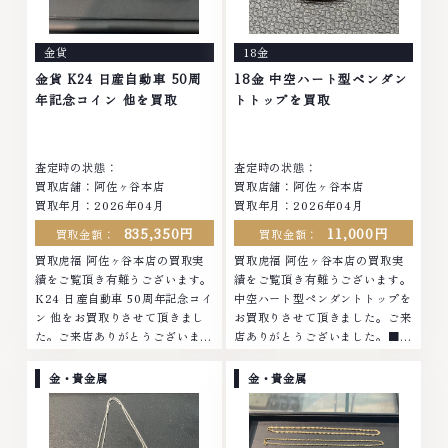
ったアクセサリー、動かなくなっ
まったアクセサリー、動かなくな
てしまった腕時計、多くのお品物
ってしまった腕時計、多くのお品
金貨
18金
の高価買取りを実現しており、他
物の高価買取りを実現しており、
店ではお値段の付かなかったお品
他店ではお値段の付かなかったお
金貨 K24 日産自動車 50周
18金 中空ハート型ペンダン
物でも、一点一点丁寧に無料で査
品物でも、一点一点丁寧に無料で
年記念コイン 他を買取
トトップを買取
定します。お気軽にご連絡くださ
査定します。お気軽にご連絡くだ
い。TEL: 0120-959-764営業
さい。TEL: 0120-959-764営
時間: 10:00～19:00定休日: 年中
業時間: 10:00～19:00定休日: 年
査定時の状態：
査定時の状態：
無休
中無休
買取店舗：阿佐ヶ谷本店
買取店舗：阿佐ヶ谷本店
買取年月：2026年04月
買取年月：2026年04月
835,350円
11,000円
買取金額：
買取金額：
買取虎福 阿佐ヶ谷本店の買取実
買取虎福 阿佐ヶ谷本店の買取実
績をご覧頂き有難うございます。
績をご覧頂き有難うございます。
K24 日産自動車 50周年記念コイ
中空ハート型ペンダントトップを
ン 他をお買取りさせて頂きまし
お買取りさせて頂きました。ご来
た。ご来店ありがとうございまし
店ありがとうございました。■地
た。■地域買取No.1へ挑戦金 プ
域買取No.1へ挑戦金 プラチナ ダ
ラチナ ダイヤモンド ブランド品
イヤモンド ブランド品 ブランド
金・貴金属
金・貴金属
ブランド衣類 お酒買取りのこと
衣類 お酒買取りのことなら、お
なら、お任せくださいなかでも
任せくださいなかでも金・プラチ
金・プラチナ等のアクセサリー・
ナ等のアクセサリー・貴金属・宝