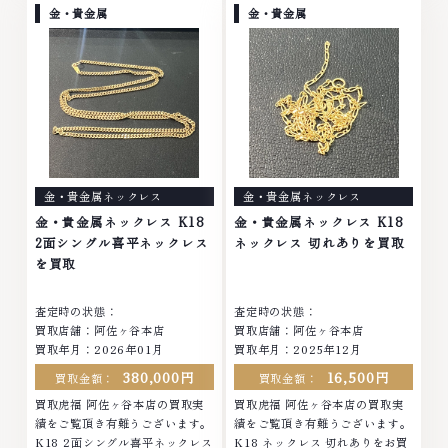
ラチナ ダイヤモンド ブランド品
モンド ブランド品 ブランド衣類
金・貴金属
金・貴金属
ブランド衣類 お酒買取りのこと
お酒買取りのことなら、お任せく
なら、お任せくださいなかでも
ださいなかでも金・プラチナ等の
金・プラチナ等のアクセサリー・
アクセサリー・貴金属・宝石・ダ
貴金属・宝石・ダイヤモンド・ジ
イヤモンド・ジュエリーや ブラ
ュエリーや ブランド品・時計等
ンド品・時計等は特に自信を持っ
は特に自信を持って、高額査定を
て、高額査定を実現しておりま
実現しております。 古くて使わ
す。 古くて使わなくなってしま
なくなってしまったアクセサリ
ったアクセサリー、動かなくなっ
ー、動かなくなってしまった腕時
てしまった腕時計、多くのお品物
金・貴金属ネックレス
金・貴金属ネックレス
計、多くのお品物の高価買取りを
の高価買取りを実現しており、他
実現しており、他店ではお値段の
店ではお値段の付かなかったお品
金・貴金属ネックレス K18
金・貴金属ネックレス K18
付かなかったお品物でも、一点一
物でも、一点一点丁寧に無料で査
2面シングル喜平ネックレス
ネックレス 切れありを買取
点丁寧に無料で査定します。お気
定します。お気軽にご連絡くださ
を買取
軽にご連絡ください。TEL:
い。TEL: 0120-959-764営業
0120-959-764営業時間: 10:00
時間: 10:00～19:00定休日: 年中
査定時の状態：
査定時の状態：
～19:00定休日: 年中無休
無休
買取店舗：阿佐ヶ谷本店
買取店舗：阿佐ヶ谷本店
買取年月：2026年01月
買取年月：2025年12月
380,000円
16,500円
買取金額：
買取金額：
買取虎福 阿佐ヶ谷本店の買取実
買取虎福 阿佐ヶ谷本店の買取実
績をご覧頂き有難うございます。
績をご覧頂き有難うございます。
K18 2面シングル喜平ネックレス
K18 ネックレス 切れありをお買