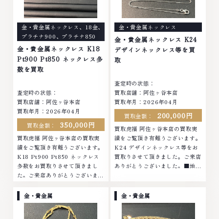
金・貴金属ネックレス
、
18金
、
金・貴金属ネックレス
プラチナ900
、
プラチナ850
金・貴金属ネックレス K24
金・貴金属ネックレス K18
デザインネックレス等を買
Pt900 Pt850 ネックレス多
取
数を買取
査定時の状態：
査定時の状態：
買取店舗：阿佐ヶ谷本店
買取店舗：阿佐ヶ谷本店
買取年月：2026年04月
買取年月：2026年04月
200,000円
買取金額：
350,000円
買取金額：
買取虎福 阿佐ヶ谷本店の買取実
買取虎福 阿佐ヶ谷本店の買取実
績をご覧頂き有難うございます。
績をご覧頂き有難うございます。
K24 デザインネックレス等をお
K18 Pt900 Pt850 ネックレス
買取りさせて頂きました。ご来店
多数をお買取りさせて頂きまし
ありがとうございました。■地域
た。ご来店ありがとうございまし
買取No.1へ挑戦金 プラチナ ダイ
た。■地域買取No.1へ挑戦金 プ
ヤモンド ブランド品 ブランド衣
ラチナ ダイヤモンド ブランド品
類 お酒買取りのことなら、お任
金・貴金属
金・貴金属
ブランド衣類 お酒買取りのこと
せくださいなかでも金・プラチナ
なら、お任せくださいなかでも
等のアクセサリー・貴金属・宝