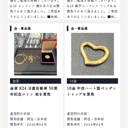
績をご覧頂き有難うございます。
績をご覧頂き有難うございます。
K10 ネックレス 壊れありをお買
K18 喜平ネックレス リングをお
取りさせて頂きました。ご来店あ
買取りさせて頂きました。ご来店
りがとうございました。■地域買
ありがとうございました。■地域
取No.1へ挑戦金 プラチナ ダイヤ
買取No.1へ挑戦金 プラチナ ダイ
モンド ブランド品 ブランド衣類
ヤモンド ブランド品 ブランド衣
金・貴金属
金・貴金属
お酒買取りのことなら、お任せく
類 お酒買取りのことなら、お任
ださいなかでも金・プラチナ等の
せくださいなかでも金・プラチナ
アクセサリー・貴金属・宝石・ダ
等のアクセサリー・貴金属・宝
イヤモンド・ジュエリーや ブラ
石・ダイヤモンド・ジュエリーや
ンド品・時計等は特に自信を持っ
ブランド品・時計等は特に自信を
て、高額査定を実現しておりま
持って、高額査定を実現しており
す。 古くて使わなくなってしま
ます。 古くて使わなくなってし
ったアクセサリー、動かなくなっ
まったアクセサリー、動かなくな
てしまった腕時計、多くのお品物
ってしまった腕時計、多くのお品
金貨
18金
の高価買取りを実現しており、他
物の高価買取りを実現しており、
店ではお値段の付かなかったお品
他店ではお値段の付かなかったお
金貨 K24 日産自動車 50周
18金 中空ハート型ペンダン
物でも、一点一点丁寧に無料で査
品物でも、一点一点丁寧に無料で
年記念コイン 他を買取
トトップを買取
定します。お気軽にご連絡くださ
査定します。お気軽にご連絡くだ
い。TEL: 0120-959-764営業
さい。TEL: 0120-959-764営
時間: 10:00～19:00定休日: 年中
業時間: 10:00～19:00定休日: 年
査定時の状態：
査定時の状態：
無休
中無休
買取店舗：阿佐ヶ谷本店
買取店舗：阿佐ヶ谷本店
買取年月：2026年04月
買取年月：2026年04月