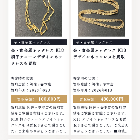
金・プラチナ等のアクセサリー・
石・ダイヤモンド・ジュエリーや
貴金属・宝石・ダイヤモンド・ジ
ブランド品・時計等は特に自信を
ュエリーや ブランド品・時計等
持って、高額査定を実現しており
は特に自信を持って、高額査定を
ます。 古くて使わなくなってし
実現しております。 古くて使わ
まったアクセサリー、動かなくな
なくなってしまったアクセサリ
ってしまった腕時計、多くのお品
ー、動かなくなってしまった腕時
物の高価買取りを実現しており、
金・貴金属ネックレス
金・貴金属ネックレス
計、多くのお品物の高価買取りを
他店ではお値段の付かなかったお
実現しており、他店ではお値段の
品物でも、一点一点丁寧に無料で
金・貴金属ネックレス K18
金・貴金属ネックレス K18
付かなかったお品物でも、一点一
査定します。お気軽にご連絡くだ
桐子チェーンデザインネッ
デザインネックレスを買取
点丁寧に無料で査定します。お気
さい。TEL: 0120-959-764営
クレスを買取
軽にご連絡ください。TEL:
業時間: 10:00～19:00定休日: 年
0120-959-764営業時間: 10:00
中無休
査定時の状態：
査定時の状態：
～19:00定休日: 年中無休
買取店舗：阿佐ヶ谷本店
買取店舗：阿佐ヶ谷本店
買取年月：2026年02月
買取年月：2026年01月
100,000円
480,000円
買取金額：
買取金額：
買取虎福 阿佐ヶ谷本店の買取実
買取虎福 阿佐ヶ谷本店の買取実
績をご覧頂き有難うございます。
績をご覧頂き有難うございます。
K18 桐子チェーンデザインネッ
K18 デザインネックレスをお買
クレスをお買取りさせて頂きまし
取りさせて頂きました。ご来店あ
た。ご来店ありがとうございまし
りがとうございました。■地域買
た。■地域買取No.1へ挑戦金 プ
取No.1へ挑戦金 プラチナ ダイヤ