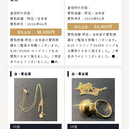
査定時の状態：
査定時の状態：
買取店舗：阿佐ヶ谷本店
買取店舗：阿佐ヶ谷本店
買取年月：2026年04月
買取年月：2026年04月
54,000円
買取金額：
38,000円
買取金額：
買取虎福 阿佐ヶ谷本店の買取実
買取虎福 阿佐ヶ谷本店の買取実
績をご覧頂き有難うございます。
績をご覧頂き有難うございます。
K18 イヤリング Pt850 リングを
K18/Pt900 コンビリングをお
お買取りさせて頂きました。ご来
買取りさせて頂きました。ご来店
店ありがとうございました。■地
ありがとうございました。■地域
域買取No.1へ挑戦金 プラチナ ダ
買取No.1へ挑戦金 プラチナ ダイ
イヤモンド ブランド品 ブランド
ヤモンド ブランド品 ブランド衣
衣類 お酒買取りのことなら、お
金・貴金属
金・貴金属
類 お酒買取りのことなら、お任
任せくださいなかでも金・プラチ
せくださいなかでも金・プラチナ
ナ等のアクセサリー・貴金属・宝
等のアクセサリー・貴金属・宝
石・ダイヤモンド・ジュエリーや
石・ダイヤモンド・ジュエリーや
ブランド品・時計等は特に自信を
ブランド品・時計等は特に自信を
持って、高額査定を実現しており
持って、高額査定を実現しており
ます。 古くて使わなくなってし
ます。 古くて使わなくなってし
まったアクセサリー、動かなくな
まったアクセサリー、動かなくな
ってしまった腕時計、多くのお品
ってしまった腕時計、多くのお品
物の高価買取りを実現しており、
10金
18金
物の高価買取りを実現しており、
他店ではお値段の付かなかったお