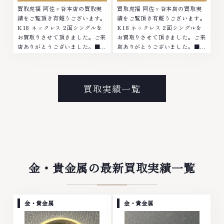
買取虎福 阿佐ヶ谷本店の買取実
買取虎福 阿佐ヶ谷本店の買取実
績をご覧頂き有難うございます。
績をご覧頂き有難うございます。
K18 ネックレス 2面シングルを
K18 ネックレス 2面シングルを
お買取りさせて頂きました。ご来
お買取りさせて頂きました。ご来
店ありがとうございました。■地
店ありがとうございました。■地
域買取No.1へ挑戦金 プラチナ ダ
域買取No.1へ挑戦金 プラチナ ダ
イヤモンド ブランド品 ブランド
イヤモンド ブランド品 ブランド
衣類 お酒買取りのことなら、お
衣類 お酒買取りのことなら、お
任せくださいなかでも金・プラチ
任せくださいなかでも金・プラチ
買取実績一覧
ナ等のアクセサリー・貴金属・宝
ナ等のアクセサリー・貴金属・宝
石・ダイヤモンド・ジュエリーや
石・ダイヤモンド・ジュエリーや
ブランド品・時計等は特に自信を
ブランド品・時計等は特に自信を
持って、高額査定を実現しており
持って、高額査定を実現しており
ます。 古くて使わなくなってし
ます。 古くて使わなくなってし
まったアクセサリー、動かなくな
まったアクセサリー、動かなくな
ってしまった腕時計、多くのお品
ってしまった腕時計、多くのお品
物の高価買取りを実現しており、
物の高価買取りを実現しており、
金・貴金属の最新買取実績一覧
他店ではお値段の付かなかったお
他店ではお値段の付かなかったお
品物でも、一点一点丁寧に無料で
品物でも、一点一点丁寧に無料で
査定します。お気軽にご連絡くだ
査定します。お気軽にご連絡くだ
さい。TEL: 0120-959-764営
さい。TEL: 0120-959-764営
金・貴金属
金・貴金属
業時間: 10:00～19:00定休日: 年
業時間: 10:00～19:00定休日: 年
中無休
中無休