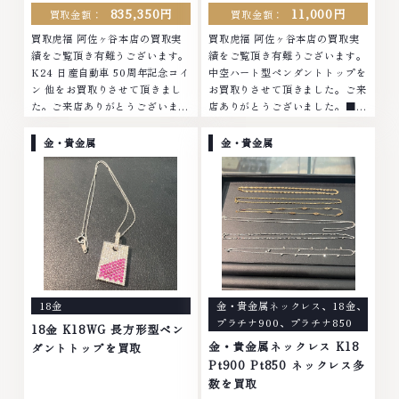
835,350円
11,000円
買取金額：
買取金額：
買取虎福 阿佐ヶ谷本店の買取実
買取虎福 阿佐ヶ谷本店の買取実
績をご覧頂き有難うございます。
績をご覧頂き有難うございます。
K24 日産自動車 50周年記念コイ
中空ハート型ペンダントトップを
ン 他をお買取りさせて頂きまし
お買取りさせて頂きました。ご来
た。ご来店ありがとうございまし
店ありがとうございました。■地
た。■地域買取No.1へ挑戦金 プ
域買取No.1へ挑戦金 プラチナ ダ
ラチナ ダイヤモンド ブランド品
イヤモンド ブランド品 ブランド
金・貴金属
金・貴金属
ブランド衣類 お酒買取りのこと
衣類 お酒買取りのことなら、お
なら、お任せくださいなかでも
任せくださいなかでも金・プラチ
金・プラチナ等のアクセサリー・
ナ等のアクセサリー・貴金属・宝
貴金属・宝石・ダイヤモンド・ジ
石・ダイヤモンド・ジュエリーや
ュエリーや ブランド品・時計等
ブランド品・時計等は特に自信を
は特に自信を持って、高額査定を
持って、高額査定を実現しており
実現しております。 古くて使わ
ます。 古くて使わなくなってし
なくなってしまったアクセサリ
まったアクセサリー、動かなくな
ー、動かなくなってしまった腕時
ってしまった腕時計、多くのお品
18金
金・貴金属ネックレス
、
18金
、
計、多くのお品物の高価買取りを
物の高価買取りを実現しており、
プラチナ900
、
プラチナ850
実現しており、他店ではお値段の
他店ではお値段の付かなかったお
18金 K18WG 長方形型ペン
付かなかったお品物でも、一点一
品物でも、一点一点丁寧に無料で
金・貴金属ネックレス K18
ダントトップを買取
点丁寧に無料で査定します。お気
査定します。お気軽にご連絡くだ
Pt900 Pt850 ネックレス多
軽にご連絡ください。TEL:
さい。TEL: 0120-959-764営
数を買取
0120-959-764営業時間: 10:00
業時間: 10:00～19:00定休日: 年