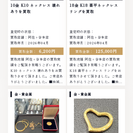
他店ではお値段の付かなかったお
品物でも、一点一点丁寧に無料で
10金 K10 ネックレス 壊れ
18金 K18 喜平ネックレス
品物でも、一点一点丁寧に無料で
査定します。お気軽にご連絡くだ
ありを買取
リングを買取
査定します。お気軽にご連絡くだ
さい。TEL: 0120-959-764営
さい。TEL: 0120-959-764営
業時間: 10:00～19:00定休日: 年
業時間: 10:00～19:00定休日: 年
中無休
査定時の状態：
査定時の状態：
中無休
買取店舗：阿佐ヶ谷本店
買取店舗：阿佐ヶ谷本店
買取年月：2026年04月
買取年月：2026年04月
6,200円
125,000円
買取金額：
買取金額：
買取虎福 阿佐ヶ谷本店の買取実
買取虎福 阿佐ヶ谷本店の買取実
績をご覧頂き有難うございます。
績をご覧頂き有難うございます。
K10 ネックレス 壊れありをお買
K18 喜平ネックレス リングをお
取りさせて頂きました。ご来店あ
買取りさせて頂きました。ご来店
りがとうございました。■地域買
ありがとうございました。■地域
取No.1へ挑戦金 プラチナ ダイヤ
買取No.1へ挑戦金 プラチナ ダイ
モンド ブランド品 ブランド衣類
ヤモンド ブランド品 ブランド衣
金・貴金属
金・貴金属
お酒買取りのことなら、お任せく
類 お酒買取りのことなら、お任
ださいなかでも金・プラチナ等の
せくださいなかでも金・プラチナ
アクセサリー・貴金属・宝石・ダ
等のアクセサリー・貴金属・宝
イヤモンド・ジュエリーや ブラ
石・ダイヤモンド・ジュエリーや
ンド品・時計等は特に自信を持っ
ブランド品・時計等は特に自信を
て、高額査定を実現しておりま
持って、高額査定を実現しており
す。 古くて使わなくなってしま
ます。 古くて使わなくなってし