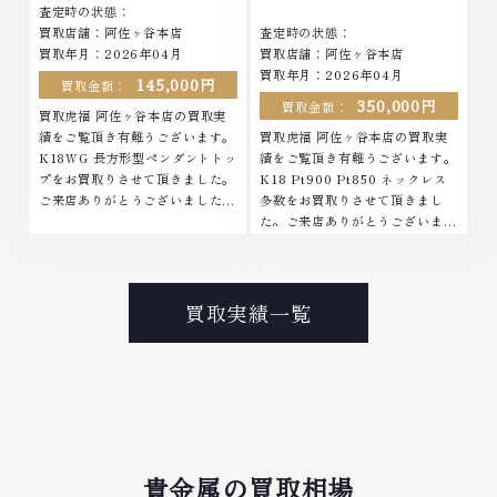
査定時の状態：
～19:00定休日: 年中無休
中無休
買取店舗：阿佐ヶ谷本店
査定時の状態：
買取年月：2026年04月
買取店舗：阿佐ヶ谷本店
買取年月：2026年04月
145,000円
買取金額：
350,000円
買取金額：
買取虎福 阿佐ヶ谷本店の買取実
績をご覧頂き有難うございます。
買取虎福 阿佐ヶ谷本店の買取実
K18WG 長方形型ペンダントトッ
績をご覧頂き有難うございます。
プをお買取りさせて頂きました。
K18 Pt900 Pt850 ネックレス
ご来店ありがとうございました。
多数をお買取りさせて頂きまし
■地域買取No.1へ挑戦金 プラチ
た。ご来店ありがとうございまし
ナ ダイヤモンド ブランド品 ブラ
た。■地域買取No.1へ挑戦金 プ
ンド衣類 お酒買取りのことな
ラチナ ダイヤモンド ブランド品
ら、お任せくださいなかでも金・
ブランド衣類 お酒買取りのこと
プラチナ等のアクセサリー・貴金
なら、お任せくださいなかでも
買取実績一覧
属・宝石・ダイヤモンド・ジュエ
金・プラチナ等のアクセサリー・
リーや ブランド品・時計等は特
貴金属・宝石・ダイヤモンド・ジ
に自信を持って、高額査定を実現
ュエリーや ブランド品・時計等
しております。 古くて使わなく
は特に自信を持って、高額査定を
なってしまったアクセサリー、動
実現しております。 古くて使わ
かなくなってしまった腕時計、多
なくなってしまったアクセサリ
くのお品物の高価買取りを実現し
ー、動かなくなってしまった腕時
ており、他店ではお値段の付かな
計、多くのお品物の高価買取りを
貴金属の買取相場
かったお品物でも、一点一点丁寧
実現しており、他店ではお値段の