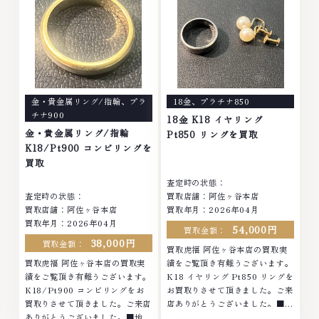
金・貴金属リング/指輪
、
プラ
18金
、
プラチナ850
チナ900
18金 K18 イヤリング
金・貴金属リング/指輪
Pt850 リングを買取
K18/Pt900 コンビリングを
買取
査定時の状態：
査定時の状態：
買取店舗：阿佐ヶ谷本店
買取店舗：阿佐ヶ谷本店
買取年月：2026年04月
買取年月：2026年04月
54,000円
買取金額：
38,000円
買取金額：
買取虎福 阿佐ヶ谷本店の買取実
買取虎福 阿佐ヶ谷本店の買取実
績をご覧頂き有難うございます。
績をご覧頂き有難うございます。
K18 イヤリング Pt850 リングを
K18/Pt900 コンビリングをお
お買取りさせて頂きました。ご来
買取りさせて頂きました。ご来店
店ありがとうございました。■地
ありがとうございました。■地域
域買取No.1へ挑戦金 プラチナ ダ