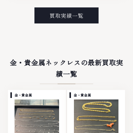
ンド衣類 お酒買取りのことな
ラチナ ダイヤモンド ブランド品
ら、お任せくださいなかでも金・
ブランド衣類 お酒買取りのこと
プラチナ等のアクセサリー・貴金
なら、お任せくださいなかでも
買取実績一覧
属・宝石・ダイヤモンド・ジュエ
金・プラチナ等のアクセサリー・
リーや ブランド品・時計等は特
貴金属・宝石・ダイヤモンド・ジ
に自信を持って、高額査定を実現
ュエリーや ブランド品・時計等
しております。 古くて使わなく
は特に自信を持って、高額査定を
なってしまったアクセサリー、動
実現しております。 古くて使わ
かなくなってしまった腕時計、多
なくなってしまったアクセサリ
くのお品物の高価買取りを実現し
ー、動かなくなってしまった腕時
ており、他店ではお値段の付かな
計、多くのお品物の高価買取りを
金・貴金属ネックレスの最新買取実
かったお品物でも、一点一点丁寧
実現しており、他店ではお値段の
に無料で査定します。お気軽にご
付かなかったお品物でも、一点一
績一覧
連絡ください。TEL: 0120-
点丁寧に無料で査定します。お気
959-764営業時間: 10:00～
軽にご連絡ください。TEL:
19:00定休日: 年中無休
0120-959-764営業時間: 10:00
～19:00定休日: 年中無休
金・貴金属
金・貴金属