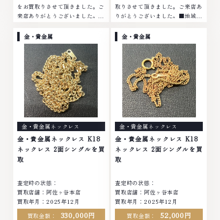
をお買取りさせて頂きました。ご
取りさせて頂きました。ご来店あ
来店ありがとうございました。■
りがとうございました。■地域買
地域買取No.1へ挑戦金 プラチナ
取No.1へ挑戦金 プラチナ ダイヤ
ダイヤモンド ブランド品 ブラン
モンド ブランド品 ブランド衣類
金・貴金属
金・貴金属
ド衣類 お酒買取りのことなら、
お酒買取りのことなら、お任せく
お任せくださいなかでも金・プラ
ださいなかでも金・プラチナ等の
チナ等のアクセサリー・貴金属・
アクセサリー・貴金属・宝石・ダ
宝石・ダイヤモンド・ジュエリー
イヤモンド・ジュエリーや ブラ
や ブランド品・時計等は特に自
ンド品・時計等は特に自信を持っ
信を持って、高額査定を実現して
て、高額査定を実現しておりま
おります。 古くて使わなくなっ
す。 古くて使わなくなってしま
てしまったアクセサリー、動かな
ったアクセサリー、動かなくなっ
くなってしまった腕時計、多くの
てしまった腕時計、多くのお品物
金・貴金属ネックレス
金・貴金属ネックレス
お品物の高価買取りを実現してお
の高価買取りを実現しており、他
り、他店ではお値段の付かなかっ
店ではお値段の付かなかったお品
金・貴金属ネックレス K18
金・貴金属ネックレス K18
たお品物でも、一点一点丁寧に無
物でも、一点一点丁寧に無料で査
ネックレス 2面シングルを買
ネックレス 2面シングルを買
料で査定します。お気軽にご連絡
定します。お気軽にご連絡くださ
取
取
ください。TEL: 0120-959-
い。TEL: 0120-959-764営業
764営業時間: 10:00～19:00定
時間: 10:00～19:00定休日: 年中
査定時の状態：
査定時の状態：
休日: 年中無休
無休
買取店舗：阿佐ヶ谷本店
買取店舗：阿佐ヶ谷本店
買取年月：2025年12月
買取年月：2025年12月
330,000円
52,000円
買取金額：
買取金額：