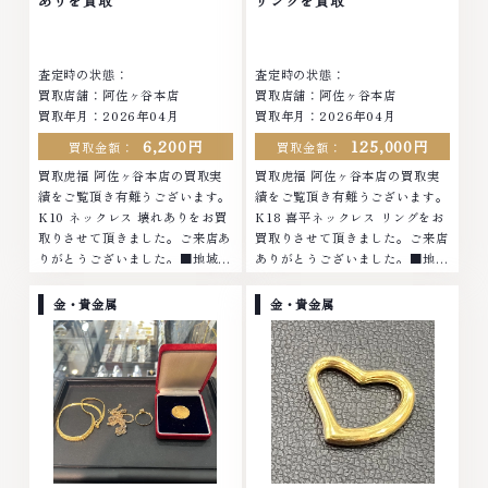
ありを買取
リングを買取
査定します。お気軽にご連絡くだ
さい。TEL: 0120-959-764営
さい。TEL: 0120-959-764営
業時間: 10:00～19:00定休日: 年
業時間: 10:00～19:00定休日: 年
中無休
査定時の状態：
査定時の状態：
中無休
買取店舗：阿佐ヶ谷本店
買取店舗：阿佐ヶ谷本店
買取年月：2026年04月
買取年月：2026年04月
6,200円
125,000円
買取金額：
買取金額：
買取虎福 阿佐ヶ谷本店の買取実
買取虎福 阿佐ヶ谷本店の買取実
績をご覧頂き有難うございます。
績をご覧頂き有難うございます。
K10 ネックレス 壊れありをお買
K18 喜平ネックレス リングをお
取りさせて頂きました。ご来店あ
買取りさせて頂きました。ご来店
りがとうございました。■地域買
ありがとうございました。■地域
取No.1へ挑戦金 プラチナ ダイヤ
買取No.1へ挑戦金 プラチナ ダイ
モンド ブランド品 ブランド衣類
ヤモンド ブランド品 ブランド衣
金・貴金属
金・貴金属
お酒買取りのことなら、お任せく
類 お酒買取りのことなら、お任
ださいなかでも金・プラチナ等の
せくださいなかでも金・プラチナ
アクセサリー・貴金属・宝石・ダ
等のアクセサリー・貴金属・宝
イヤモンド・ジュエリーや ブラ
石・ダイヤモンド・ジュエリーや
ンド品・時計等は特に自信を持っ
ブランド品・時計等は特に自信を
て、高額査定を実現しておりま
持って、高額査定を実現しており
す。 古くて使わなくなってしま
ます。 古くて使わなくなってし
ったアクセサリー、動かなくなっ
まったアクセサリー、動かなくな
てしまった腕時計、多くのお品物
ってしまった腕時計、多くのお品