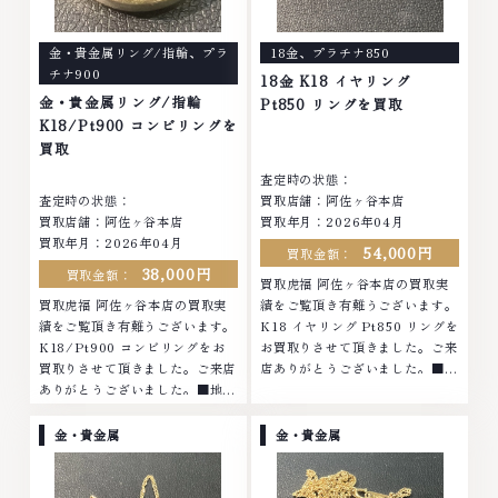
金・貴金属リング/指輪
、
プラ
18金
、
プラチナ850
チナ900
18金 K18 イヤリング
金・貴金属リング/指輪
Pt850 リングを買取
K18/Pt900 コンビリングを
買取
査定時の状態：
査定時の状態：
買取店舗：阿佐ヶ谷本店
買取店舗：阿佐ヶ谷本店
買取年月：2026年04月
買取年月：2026年04月
54,000円
買取金額：
38,000円
買取金額：
買取虎福 阿佐ヶ谷本店の買取実
買取虎福 阿佐ヶ谷本店の買取実
績をご覧頂き有難うございます。
績をご覧頂き有難うございます。
K18 イヤリング Pt850 リングを
K18/Pt900 コンビリングをお
お買取りさせて頂きました。ご来
買取りさせて頂きました。ご来店
店ありがとうございました。■地
ありがとうございました。■地域
域買取No.1へ挑戦金 プラチナ ダ
買取No.1へ挑戦金 プラチナ ダイ
イヤモンド ブランド品 ブランド
ヤモンド ブランド品 ブランド衣
衣類 お酒買取りのことなら、お
金・貴金属
金・貴金属
類 お酒買取りのことなら、お任
任せくださいなかでも金・プラチ
せくださいなかでも金・プラチナ
ナ等のアクセサリー・貴金属・宝
等のアクセサリー・貴金属・宝
石・ダイヤモンド・ジュエリーや