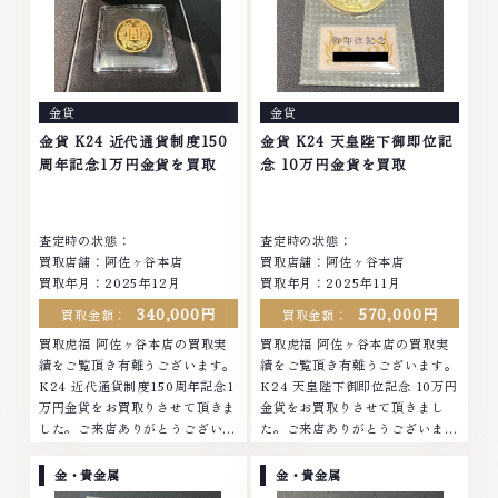
ュエリーや ブランド品・時計等
ュエリーや ブランド品・時計等
は特に自信を持って、高額査定を
は特に自信を持って、高額査定を
実現しております。 古くて使わ
実現しております。 古くて使わ
なくなってしまったアクセサリ
なくなってしまったアクセサリ
ー、動かなくなってしまった腕時
ー、動かなくなってしまった腕時
金貨
金貨
計、多くのお品物の高価買取りを
計、多くのお品物の高価買取りを
実現しており、他店ではお値段の
実現しており、他店ではお値段の
金貨 K24 近代通貨制度150
金貨 K24 天皇陛下御即位記
付かなかったお品物でも、一点一
付かなかったお品物でも、一点一
周年記念1万円金貨を買取
念 10万円金貨を買取
点丁寧に無料で査定します。お気
点丁寧に無料で査定します。お気
軽にご連絡ください。TEL:
軽にご連絡ください。TEL:
0120-959-764営業時間: 10:00
0120-959-764営業時間: 10:00
査定時の状態：
査定時の状態：
～19:00定休日: 年中無休
～19:00定休日: 年中無休
買取店舗：阿佐ヶ谷本店
買取店舗：阿佐ヶ谷本店
買取年月：2025年12月
買取年月：2025年11月
340,000円
570,000円
買取金額：
買取金額：
買取虎福 阿佐ヶ谷本店の買取実
買取虎福 阿佐ヶ谷本店の買取実
績をご覧頂き有難うございます。
績をご覧頂き有難うございます。
K24 近代通貨制度150周年記念1
K24 天皇陛下御即位記念 10万円
万円金貨をお買取りさせて頂きま
金貨をお買取りさせて頂きまし
した。ご来店ありがとうございま
た。ご来店ありがとうございまし
した。■地域買取No.1へ挑戦金
た。■地域買取No.1へ挑戦金 プ
プラチナ ダイヤモンド ブランド
ラチナ ダイヤモンド ブランド品
金・貴金属
金・貴金属
品 ブランド衣類 お酒買取りのこ
ブランド衣類 お酒買取りのこと