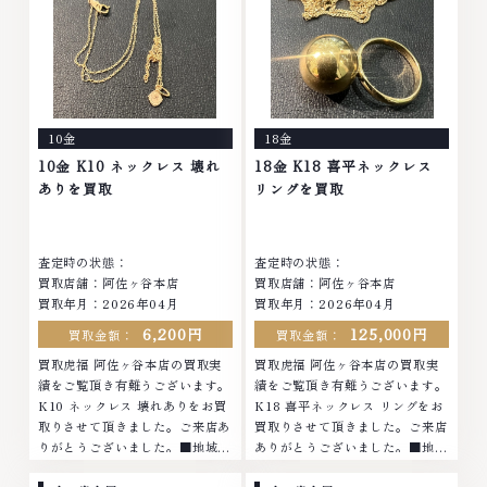
石・ダイヤモンド・ジュエリーや
ブランド品・時計等は特に自信を
ブランド品・時計等は特に自信を
持って、高額査定を実現しており
持って、高額査定を実現しており
ます。 古くて使わなくなってし
ます。 古くて使わなくなってし
まったアクセサリー、動かなくな
まったアクセサリー、動かなくな
ってしまった腕時計、多くのお品
ってしまった腕時計、多くのお品
物の高価買取りを実現しており、
10金
18金
物の高価買取りを実現しており、
他店ではお値段の付かなかったお
他店ではお値段の付かなかったお
品物でも、一点一点丁寧に無料で
10金 K10 ネックレス 壊れ
18金 K18 喜平ネックレス
品物でも、一点一点丁寧に無料で
査定します。お気軽にご連絡くだ
ありを買取
リングを買取
査定します。お気軽にご連絡くだ
さい。TEL: 0120-959-764営
さい。TEL: 0120-959-764営
業時間: 10:00～19:00定休日: 年
業時間: 10:00～19:00定休日: 年
中無休
査定時の状態：
査定時の状態：
中無休
買取店舗：阿佐ヶ谷本店
買取店舗：阿佐ヶ谷本店
買取年月：2026年04月
買取年月：2026年04月
6,200円
125,000円
買取金額：
買取金額：
買取虎福 阿佐ヶ谷本店の買取実
買取虎福 阿佐ヶ谷本店の買取実
績をご覧頂き有難うございます。
績をご覧頂き有難うございます。
K10 ネックレス 壊れありをお買
K18 喜平ネックレス リングをお
取りさせて頂きました。ご来店あ
買取りさせて頂きました。ご来店
りがとうございました。■地域買
ありがとうございました。■地域
取No.1へ挑戦金 プラチナ ダイヤ
買取No.1へ挑戦金 プラチナ ダイ