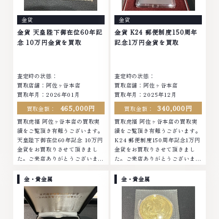
なくなってしまったアクセサリ
まったアクセサリー、動かなくな
ー、動かなくなってしまった腕時
ってしまった腕時計、多くのお品
金貨
金貨
計、多くのお品物の高価買取りを
物の高価買取りを実現しており、
実現しており、他店ではお値段の
他店ではお値段の付かなかったお
金貨 天皇陛下御在位60年記
金貨 K24 郵便制度150周年
付かなかったお品物でも、一点一
品物でも、一点一点丁寧に無料で
念 10万円金貨を買取
記念1万円金貨を買取
点丁寧に無料で査定します。お気
査定します。お気軽にご連絡くだ
軽にご連絡ください。TEL:
さい。TEL: 0120-959-764営
0120-959-764営業時間: 10:00
業時間: 10:00～19:00定休日: 年
査定時の状態：
査定時の状態：
～19:00定休日: 年中無休
中無休
買取店舗：阿佐ヶ谷本店
買取店舗：阿佐ヶ谷本店
買取年月：2026年01月
買取年月：2025年12月
465,000円
340,000円
買取金額：
買取金額：
買取虎福 阿佐ヶ谷本店の買取実
買取虎福 阿佐ヶ谷本店の買取実
績をご覧頂き有難うございます。
績をご覧頂き有難うございます。
天皇陛下御在位60年記念 10万円
K24 郵便制度150周年記念1万円
金貨をお買取りさせて頂きまし
金貨をお買取りさせて頂きまし
た。ご来店ありがとうございまし
た。ご来店ありがとうございまし
た。■地域買取No.1へ挑戦金 プ
た。■地域買取No.1へ挑戦金 プ
ラチナ ダイヤモンド ブランド品
ラチナ ダイヤモンド ブランド品
金・貴金属
金・貴金属
ブランド衣類 お酒買取りのこと
ブランド衣類 お酒買取りのこと
なら、お任せくださいなかでも
なら、お任せくださいなかでも
金・プラチナ等のアクセサリー・
金・プラチナ等のアクセサリー・
貴金属・宝石・ダイヤモンド・ジ
貴金属・宝石・ダイヤモンド・ジ