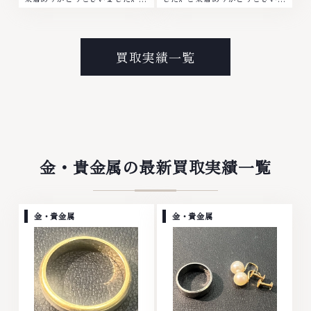
地域買取No.1へ挑戦金 プラチナ
した。■地域買取No.1へ挑戦金
ダイヤモンド ブランド品 ブラン
プラチナ ダイヤモンド ブランド
ド衣類 お酒買取りのことなら、
品 ブランド衣類 お酒買取りのこ
お任せくださいなかでも金・プラ
となら、お任せくださいなかでも
買取実績一覧
チナ等のアクセサリー・貴金属・
金・プラチナ等のアクセサリー・
宝石・ダイヤモンド・ジュエリー
貴金属・宝石・ダイヤモンド・ジ
や ブランド品・時計等は特に自
ュエリーや ブランド品・時計等
信を持って、高額査定を実現して
は特に自信を持って、高額査定を
おります。 古くて使わなくなっ
実現しております。 古くて使わ
てしまったアクセサリー、動かな
なくなってしまったアクセサリ
くなってしまった腕時計、多くの
ー、動かなくなってしまった腕時
お品物の高価買取りを実現してお
計、多くのお品物の高価買取りを
金・貴金属の最新買取実績一覧
り、他店ではお値段の付かなかっ
実現しており、他店ではお値段の
たお品物でも、一点一点丁寧に無
付かなかったお品物でも、一点一
料で査定します。お気軽にご連絡
点丁寧に無料で査定します。お気
ください。TEL: 0120-959-
軽にご連絡ください。TEL:
金・貴金属
金・貴金属
764営業時間: 10:00～19:00定
0120-959-764営業時間: 10:00
休日: 年中無休
～19:00定休日: 年中無休