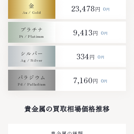
金
23,478
0
円
円
プラチナ
9,413
0
円
円
シルバー
334
0
円
円
パラジウム
7,160
0
円
円
貴金属の買取相場価格推移
貴金属の種類