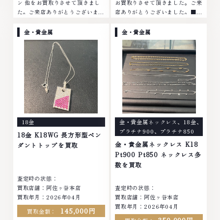
ン 他をお買取りさせて頂きまし
お買取りさせて頂きました。ご来
た。ご来店ありがとうございまし
店ありがとうございました。■地
た。■地域買取No.1へ挑戦金 プ
域買取No.1へ挑戦金 プラチナ ダ
ラチナ ダイヤモンド ブランド品
イヤモンド ブランド品 ブランド
金・貴金属
金・貴金属
ブランド衣類 お酒買取りのこと
衣類 お酒買取りのことなら、お
なら、お任せくださいなかでも
任せくださいなかでも金・プラチ
金・プラチナ等のアクセサリー・
ナ等のアクセサリー・貴金属・宝
貴金属・宝石・ダイヤモンド・ジ
石・ダイヤモンド・ジュエリーや
ュエリーや ブランド品・時計等
ブランド品・時計等は特に自信を
は特に自信を持って、高額査定を
持って、高額査定を実現しており
実現しております。 古くて使わ
ます。 古くて使わなくなってし
なくなってしまったアクセサリ
まったアクセサリー、動かなくな
ー、動かなくなってしまった腕時
ってしまった腕時計、多くのお品
18金
金・貴金属ネックレス
、
18金
、
計、多くのお品物の高価買取りを
物の高価買取りを実現しており、
プラチナ900
、
プラチナ850
実現しており、他店ではお値段の
他店ではお値段の付かなかったお
18金 K18WG 長方形型ペン
付かなかったお品物でも、一点一
品物でも、一点一点丁寧に無料で
金・貴金属ネックレス K18
ダントトップを買取
点丁寧に無料で査定します。お気
査定します。お気軽にご連絡くだ
Pt900 Pt850 ネックレス多
軽にご連絡ください。TEL:
さい。TEL: 0120-959-764営
数を買取
0120-959-764営業時間: 10:00
業時間: 10:00～19:00定休日: 年
査定時の状態：
～19:00定休日: 年中無休
中無休
買取店舗：阿佐ヶ谷本店
査定時の状態：
買取年月：2026年04月
買取店舗：阿佐ヶ谷本店
買取年月：2026年04月
145,000円
買取金額：