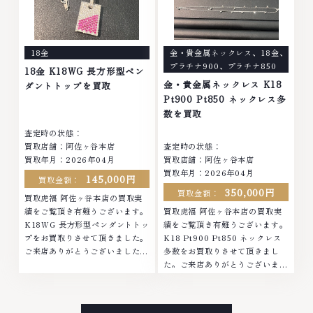
は特に自信を持って、高額査定を
持って、高額査定を実現しており
実現しております。 古くて使わ
ます。 古くて使わなくなってし
なくなってしまったアクセサリ
まったアクセサリー、動かなくな
ー、動かなくなってしまった腕時
ってしまった腕時計、多くのお品
18金
金・貴金属ネックレス
、
18金
、
計、多くのお品物の高価買取りを
物の高価買取りを実現しており、
プラチナ900
、
プラチナ850
実現しており、他店ではお値段の
他店ではお値段の付かなかったお
18金 K18WG 長方形型ペン
付かなかったお品物でも、一点一
品物でも、一点一点丁寧に無料で
金・貴金属ネックレス K18
ダントトップを買取
点丁寧に無料で査定します。お気
査定します。お気軽にご連絡くだ
Pt900 Pt850 ネックレス多
軽にご連絡ください。TEL:
さい。TEL: 0120-959-764営
数を買取
0120-959-764営業時間: 10:00
業時間: 10:00～19:00定休日: 年
査定時の状態：
～19:00定休日: 年中無休
中無休
買取店舗：阿佐ヶ谷本店
査定時の状態：
買取年月：2026年04月
買取店舗：阿佐ヶ谷本店
買取年月：2026年04月
145,000円
買取金額：
350,000円
買取金額：
買取虎福 阿佐ヶ谷本店の買取実
績をご覧頂き有難うございます。
買取虎福 阿佐ヶ谷本店の買取実
K18WG 長方形型ペンダントトッ
績をご覧頂き有難うございます。
プをお買取りさせて頂きました。
K18 Pt900 Pt850 ネックレス
ご来店ありがとうございました。
多数をお買取りさせて頂きまし
■地域買取No.1へ挑戦金 プラチ
た。ご来店ありがとうございまし
ナ ダイヤモンド ブランド品 ブラ
た。■地域買取No.1へ挑戦金 プ
ンド衣類 お酒買取りのことな
ラチナ ダイヤモンド ブランド品
ら、お任せくださいなかでも金・
ブランド衣類 お酒買取りのこと