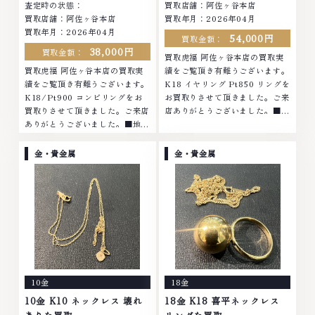
査定時の状態：
買取店舗：阿佐ヶ谷本店
買取店舗：阿佐ヶ谷本店
買取年月：2026年04月
買取年月：2026年04月
54,000円
買取金額：
38,000円
買取金額：
買取虎福 阿佐ヶ谷本店の買取実
買取虎福 阿佐ヶ谷本店の買取実
績をご覧頂き有難うございます。
績をご覧頂き有難うございます。
K18 イヤリング Pt850 リングを
K18/Pt900 コンビリングをお
お買取りさせて頂きました。ご来
買取りさせて頂きました。ご来店
店ありがとうございました。■地
ありがとうございました。■地域
域買取No.1へ挑戦金 プラチナ ダ
買取No.1へ挑戦金 プラチナ ダイ
イヤモンド ブランド品 ブランド
ヤモンド ブランド品 ブランド衣
衣類 お酒買取りのことなら、お
金・貴金属
金・貴金属
類 お酒買取りのことなら、お任
任せくださいなかでも金・プラチ
せくださいなかでも金・プラチナ
ナ等のアクセサリー・貴金属・宝
等のアクセサリー・貴金属・宝
石・ダイヤモンド・ジュエリーや
石・ダイヤモンド・ジュエリーや
ブランド品・時計等は特に自信を
ブランド品・時計等は特に自信を
持って、高額査定を実現しており
持って、高額査定を実現しており
ます。 古くて使わなくなってし
ます。 古くて使わなくなってし
まったアクセサリー、動かなくな
まったアクセサリー、動かなくな
ってしまった腕時計、多くのお品
ってしまった腕時計、多くのお品
物の高価買取りを実現しており、
10金
18金
物の高価買取りを実現しており、
他店ではお値段の付かなかったお
他店ではお値段の付かなかったお
品物でも、一点一点丁寧に無料で
10金 K10 ネックレス 壊れ
18金 K18 喜平ネックレス
品物でも、一点一点丁寧に無料で
査定します。お気軽にご連絡くだ