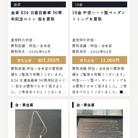
金貨
18金
の高価買取りを実現しており、他
物の高価買取りを実現しており、
店ではお値段の付かなかったお品
他店ではお値段の付かなかったお
金貨 K24 日産自動車 50周
18金 中空ハート型ペンダン
物でも、一点一点丁寧に無料で査
品物でも、一点一点丁寧に無料で
年記念コイン 他を買取
トトップを買取
定します。お気軽にご連絡くださ
査定します。お気軽にご連絡くだ
い。TEL: 0120-959-764営業
さい。TEL: 0120-959-764営
時間: 10:00～19:00定休日: 年中
業時間: 10:00～19:00定休日: 年
査定時の状態：
査定時の状態：
無休
中無休
買取店舗：阿佐ヶ谷本店
買取店舗：阿佐ヶ谷本店
買取年月：2026年04月
買取年月：2026年04月
835,350円
11,000円
買取金額：
買取金額：
買取虎福 阿佐ヶ谷本店の買取実
買取虎福 阿佐ヶ谷本店の買取実
績をご覧頂き有難うございます。
績をご覧頂き有難うございます。
K24 日産自動車 50周年記念コイ
中空ハート型ペンダントトップを
ン 他をお買取りさせて頂きまし
お買取りさせて頂きました。ご来
た。ご来店ありがとうございまし
店ありがとうございました。■地
た。■地域買取No.1へ挑戦金 プ
域買取No.1へ挑戦金 プラチナ ダ
ラチナ ダイヤモンド ブランド品
イヤモンド ブランド品 ブランド
金・貴金属
金・貴金属
ブランド衣類 お酒買取りのこと
衣類 お酒買取りのことなら、お
なら、お任せくださいなかでも
任せくださいなかでも金・プラチ
金・プラチナ等のアクセサリー・
ナ等のアクセサリー・貴金属・宝
貴金属・宝石・ダイヤモンド・ジ
石・ダイヤモンド・ジュエリーや
ュエリーや ブランド品・時計等
ブランド品・時計等は特に自信を