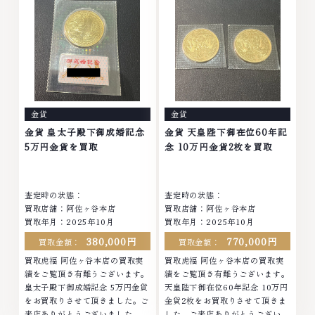
となら、お任せくださいなかでも
なら、お任せくださいなかでも
金・プラチナ等のアクセサリー・
金・プラチナ等のアクセサリー・
貴金属・宝石・ダイヤモンド・ジ
貴金属・宝石・ダイヤモンド・ジ
ュエリーや ブランド品・時計等
ュエリーや ブランド品・時計等
は特に自信を持って、高額査定を
は特に自信を持って、高額査定を
実現しております。 古くて使わ
実現しております。 古くて使わ
なくなってしまったアクセサリ
なくなってしまったアクセサリ
ー、動かなくなってしまった腕時
ー、動かなくなってしまった腕時
金貨
金貨
計、多くのお品物の高価買取りを
計、多くのお品物の高価買取りを
実現しており、他店ではお値段の
実現しており、他店ではお値段の
金貨 皇太子殿下御成婚記念
金貨 天皇陛下御在位60年記
付かなかったお品物でも、一点一
付かなかったお品物でも、一点一
5万円金貨を買取
念 10万円金貨2枚を買取
点丁寧に無料で査定します。お気
点丁寧に無料で査定します。お気
軽にご連絡ください。TEL:
軽にご連絡ください。TEL:
0120-959-764営業時間: 10:00
0120-959-764営業時間: 10:00
査定時の状態：
査定時の状態：
～19:00定休日: 年中無休
～19:00定休日: 年中無休
買取店舗：阿佐ヶ谷本店
買取店舗：阿佐ヶ谷本店
買取年月：2025年10月
買取年月：2025年10月
380,000円
770,000円
買取金額：
買取金額：
買取虎福 阿佐ヶ谷本店の買取実
買取虎福 阿佐ヶ谷本店の買取実
績をご覧頂き有難うございます。
績をご覧頂き有難うございます。
皇太子殿下御成婚記念 5万円金貨
天皇陛下御在位60年記念 10万円
をお買取りさせて頂きました。ご
金貨2枚をお買取りさせて頂きま
来店ありがとうございました。■
した。ご来店ありがとうございま