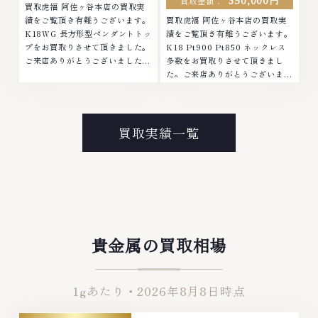
350,000円
買取金額：
買取虎福 阿佐ヶ谷本店の買取実
績をご覧頂き有難うございます。
買取虎福 阿佐ヶ谷本店の買取実
K18WG 長方形型ペンダントトッ
績をご覧頂き有難うございます。
プをお買取りさせて頂きました。
K18 Pt900 Pt850 ネックレス
ご来店ありがとうございました。
多数をお買取りさせて頂きまし
■地域買取No.1へ挑戦金 プラチ
た。ご来店ありがとうございまし
ナ ダイヤモンド ブランド品 ブラ
た。■地域買取No.1へ挑戦金 プ
ンド衣類 お酒買取りのことな
ラチナ ダイヤモンド ブランド品
ら、お任せくださいなかでも金・
ブランド衣類 お酒買取りのこと
プラチナ等のアクセサリー・貴金
なら、お任せくださいなかでも
買取実績一覧
属・宝石・ダイヤモンド・ジュエ
金・プラチナ等のアクセサリー・
リーや ブランド品・時計等は特
貴金属・宝石・ダイヤモンド・ジ
に自信を持って、高額査定を実現
ュエリーや ブランド品・時計等
しております。 古くて使わなく
は特に自信を持って、高額査定を
なってしまったアクセサリー、動
実現しております。 古くて使わ
かなくなってしまった腕時計、多
なくなってしまったアクセサリ
くのお品物の高価買取りを実現し
ー、動かなくなってしまった腕時
ており、他店ではお値段の付かな
計、多くのお品物の高価買取りを
貴金属の買取相場
かったお品物でも、一点一点丁寧
実現しており、他店ではお値段の
に無料で査定します。お気軽にご
付かなかったお品物でも、一点一
連絡ください。TEL: 0120-
点丁寧に無料で査定します。お気
1gあたり・
2026年8月8日
時点
959-764営業時間: 10:00～
軽にご連絡ください。TEL:
19:00定休日: 年中無休
0120-959-764営業時間: 10:00
～19:00定休日: 年中無休