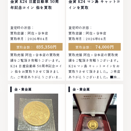
金貨 K24 日産自動車 50周
金貨 K24 マン島 キャットコ
年記念コイン 他を買取
インを買取
査定時の状態：
査定時の状態：
買取店舗：阿佐ヶ谷本店
買取店舗：阿佐ヶ谷本店
買取年月：2026年04月
買取年月：2026年04月
835,350円
74,000円
買取金額：
買取金額：
買取虎福 阿佐ヶ谷本店の買取実
買取虎福 阿佐ヶ谷本店の買取実
績をご覧頂き有難うございます。
績をご覧頂き有難うございます。
K24 日産自動車 50周年記念コイ
K24 マン島 キャットコインをお
ン 他をお買取りさせて頂きまし
買取りさせて頂きました。ご来店
た。ご来店ありがとうございまし
ありがとうございました。■地域
た。■地域買取No.1へ挑戦金 プ
買取No.1へ挑戦金 プラチナ ダイ
ラチナ ダイヤモンド ブランド品
ヤモンド ブランド品 ブランド衣
金・貴金属
金・貴金属
ブランド衣類 お酒買取りのこと
類 お酒買取りのことなら、お任
なら、お任せくださいなかでも
せくださいなかでも金・プラチナ
金・プラチナ等のアクセサリー・
等のアクセサリー・貴金属・宝
貴金属・宝石・ダイヤモンド・ジ
石・ダイヤモンド・ジュエリーや
ュエリーや ブランド品・時計等
ブランド品・時計等は特に自信を
は特に自信を持って、高額査定を
持って、高額査定を実現しており
実現しております。 古くて使わ
ます。 古くて使わなくなってし