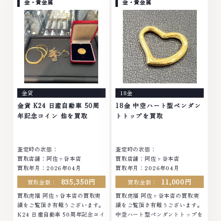
モンド ブランド品 ブランド衣類
ヤモンド ブランド品 ブランド衣
金・貴金属
金・貴金属
お酒買取りのことなら、お任せく
類 お酒買取りのことなら、お任
ださいなかでも金・プラチナ等の
せくださいなかでも金・プラチナ
アクセサリー・貴金属・宝石・ダ
等のアクセサリー・貴金属・宝
イヤモンド・ジュエリーや ブラ
石・ダイヤモンド・ジュエリーや
ンド品・時計等は特に自信を持っ
ブランド品・時計等は特に自信を
て、高額査定を実現しておりま
持って、高額査定を実現しており
す。 古くて使わなくなってしま
ます。 古くて使わなくなってし
ったアクセサリー、動かなくなっ
まったアクセサリー、動かなくな
てしまった腕時計、多くのお品物
ってしまった腕時計、多くのお品
金貨
18金
の高価買取りを実現しており、他
物の高価買取りを実現しており、
店ではお値段の付かなかったお品
他店ではお値段の付かなかったお
金貨 K24 日産自動車 50周
18金 中空ハート型ペンダン
物でも、一点一点丁寧に無料で査
品物でも、一点一点丁寧に無料で
年記念コイン 他を買取
トトップを買取
定します。お気軽にご連絡くださ
査定します。お気軽にご連絡くだ
い。TEL: 0120-959-764営業
さい。TEL: 0120-959-764営
時間: 10:00～19:00定休日: 年中
業時間: 10:00～19:00定休日: 年
査定時の状態：
査定時の状態：
無休
中無休
買取店舗：阿佐ヶ谷本店
買取店舗：阿佐ヶ谷本店
買取年月：2026年04月
買取年月：2026年04月
835,350円
11,000円
買取金額：
買取金額：
買取虎福 阿佐ヶ谷本店の買取実
買取虎福 阿佐ヶ谷本店の買取実
績をご覧頂き有難うございます。
績をご覧頂き有難うございます。
K24 日産自動車 50周年記念コイ
中空ハート型ペンダントトップを