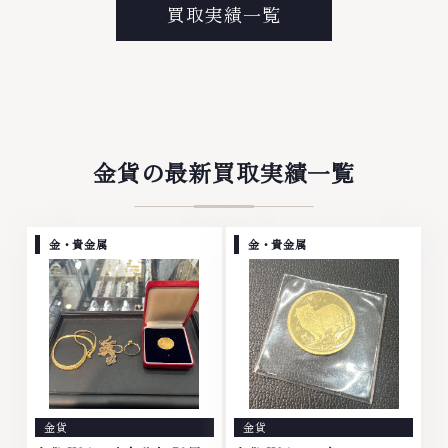
プラチナ等のアクセサリー・貴金
なら、お任せくださいなかでも
買取実績一覧
属・宝石・ダイヤモンド・ジュエ
金・プラチナ等のアクセサリー・
リーや ブランド品・時計等は特
貴金属・宝石・ダイヤモンド・ジ
に自信を持って、高額査定を実現
ュエリーや ブランド品・時計等
しております。 古くて使わなく
は特に自信を持って、高額査定を
なってしまったアクセサリー、動
実現しております。 古くて使わ
かなくなってしまった腕時計、多
なくなってしまったアクセサリ
くのお品物の高価買取りを実現し
ー、動かなくなってしまった腕時
ており、他店ではお値段の付かな
計、多くのお品物の高価買取りを
金貨の最新買取実績一覧
かったお品物でも、一点一点丁寧
実現しており、他店ではお値段の
に無料で査定します。お気軽にご
付かなかったお品物でも、一点一
連絡ください。TEL: 0120-
点丁寧に無料で査定します。お気
959-764営業時間: 10:00～
軽にご連絡ください。TEL:
金・貴金属
金・貴金属
19:00定休日: 年中無休
0120-959-764営業時間: 10:00
～19:00定休日: 年中無休
金貨
金貨