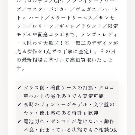
ル（コルテス／GP）／クレイジーアワー
ズ／マスターバンカー／ヴェガス／ハート
トゥ ハート／カラードリームス／サンセ
ット／レリーフ／ギャレ／ラウンド／限定
モデルや記念コラボまで、メンズ・レディ
ース問わず大歓迎！唯一無二のデザインが
光る傑作を1点ずつ丁寧に査定し、その日
の最新相場に基づいて高価買取いたしま
す。
✔ ガラス傷・湾曲ケースの打痕・クロコ
革ベルトの劣化ありでも査定可能
✔ 初期のヴィンテージモデル・文字盤の
ヤケ・使用感のある時計も歓迎
✔ 電池切れ・ゼンマイが巻けない・動作
不良・止まっている状態でもご相談OK