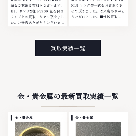
績をご覧頂き有難うございます。
K18 リング等一式をお買取りさ
K18 リング2種 Pt900 色石付き
せて頂きました。ご来店ありがと
リングをお買取りさせて頂きまし
うございました。■地域買取
た。ご来店ありがとうございまし
No.1へ挑戦金 プラチナ ダイヤモ
た。■地域買取No.1へ挑戦金 プ
ンド ブランド品 ブランド衣類 お
ラチナ ダイヤモンド ブランド品
酒買取りのことなら、お任せくだ
ブランド衣類 お酒買取りのこと
さいなかでも金・プラチナ等のア
なら、お任せくださいなかでも
クセサリー・貴金属・宝石・ダイ
買取実績一覧
金・プラチナ等のアクセサリー・
ヤモンド・ジュエリーや ブラン
貴金属・宝石・ダイヤモンド・ジ
ド品・時計等は特に自信を持っ
ュエリーや ブランド品・時計等
て、高額査定を実現しておりま
は特に自信を持って、高額査定を
す。 古くて使わなくなってしま
実現しております。 古くて使わ
ったアクセサリー、動かなくなっ
なくなってしまったアクセサリ
てしまった腕時計、多くのお品物
ー、動かなくなってしまった腕時
の高価買取りを実現しており、他
計、多くのお品物の高価買取りを
店ではお値段の付かなかったお品
金・貴金属の最新買取実績一覧
実現しており、他店ではお値段の
物でも、一点一点丁寧に無料で査
付かなかったお品物でも、一点一
定します。お気軽にご連絡くださ
点丁寧に無料で査定します。お気
い。TEL: 0120-959-764営業
軽にご連絡ください。TEL:
時間: 10:00～19:00定休日: 年中
金・貴金属
金・貴金属
0120-959-764営業時間: 10:00
無休
～19:00定休日: 年中無休