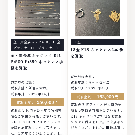
ナ等のアクセサリー・貴金属・宝
プラチナ等のアクセサリー・貴金
石・ダイヤモンド・ジュエリーや
属・宝石・ダイヤモンド・ジュエ
ブランド品・時計等は特に自信を
リーや ブランド品・時計等は特
持って、高額査定を実現しており
に自信を持って、高額査定を実現
ます。 古くて使わなくなってし
しております。 古くて使わなく
まったアクセサリー、動かなくな
なってしまったアクセサリー、動
ってしまった腕時計、多くのお品
かなくなってしまった腕時計、多
金・貴金属ネックレス
、
18金
、
18金
物の高価買取りを実現しており、
くのお品物の高価買取りを実現し
プラチナ900
、
プラチナ850
他店ではお値段の付かなかったお
ており、他店ではお値段の付かな
18金 K18 ネックレス2本 他
品物でも、一点一点丁寧に無料で
かったお品物でも、一点一点丁寧
金・貴金属ネックレス K18
を買取
査定します。お気軽にご連絡くだ
に無料で査定します。お気軽にご
Pt900 Pt850 ネックレス多
さい。TEL: 0120-959-764営
連絡ください。TEL: 0120-
数を買取
業時間: 10:00～19:00定休日: 年
959-764営業時間: 10:00～
査定時の状態：
中無休
19:00定休日: 年中無休
査定時の状態：
買取店舗：阿佐ヶ谷本店
買取店舗：阿佐ヶ谷本店
買取年月：2026年04月
買取年月：2026年04月
162,000円
買取金額：
350,000円
買取金額：
買取虎福 阿佐ヶ谷本店の買取実
買取虎福 阿佐ヶ谷本店の買取実
績をご覧頂き有難うございます。
績をご覧頂き有難うございます。
K18 ネックレス2本 他をお買取
K18 Pt900 Pt850 ネックレス
りさせて頂きました。ご来店あり
多数をお買取りさせて頂きまし
がとうございました。■地域買取
た。ご来店ありがとうございまし
No.1へ挑戦金 プラチナ ダイヤモ