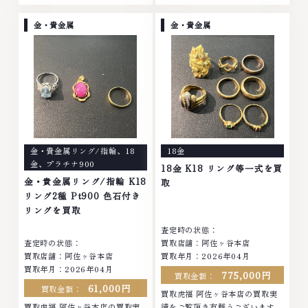
た。■地域買取No.1へ挑戦金 プ
ンド ブランド品 ブランド衣類 お
ラチナ ダイヤモンド ブランド品
酒買取りのことなら、お任せくだ
金・貴金属
金・貴金属
ブランド衣類 お酒買取りのこと
さいなかでも金・プラチナ等のア
なら、お任せくださいなかでも
クセサリー・貴金属・宝石・ダイ
金・プラチナ等のアクセサリー・
ヤモンド・ジュエリーや ブラン
貴金属・宝石・ダイヤモンド・ジ
ド品・時計等は特に自信を持っ
ュエリーや ブランド品・時計等
て、高額査定を実現しておりま
は特に自信を持って、高額査定を
す。 古くて使わなくなってしま
実現しております。 古くて使わ
ったアクセサリー、動かなくなっ
なくなってしまったアクセサリ
てしまった腕時計、多くのお品物
ー、動かなくなってしまった腕時
の高価買取りを実現しており、他
金・貴金属リング/指輪
、
18
18金
計、多くのお品物の高価買取りを
店ではお値段の付かなかったお品
金
、
プラチナ900
実現しており、他店ではお値段の
物でも、一点一点丁寧に無料で査
18金 K18 リング等一式を買
付かなかったお品物でも、一点一
定します。お気軽にご連絡くださ
金・貴金属リング/指輪 K18
取
点丁寧に無料で査定します。お気
い。TEL: 0120-959-764営業
リング2種 Pt900 色石付き
軽にご連絡ください。TEL:
時間: 10:00～19:00定休日: 年中
リングを買取
0120-959-764営業時間: 10:00
無休
査定時の状態：
～19:00定休日: 年中無休
査定時の状態：
買取店舗：阿佐ヶ谷本店
買取店舗：阿佐ヶ谷本店
買取年月：2026年04月
買取年月：2026年04月
775,000円
買取金額：
61,000円
買取金額：
買取虎福 阿佐ヶ谷本店の買取実
買取虎福 阿佐ヶ谷本店の買取実
績をご覧頂き有難うございます。