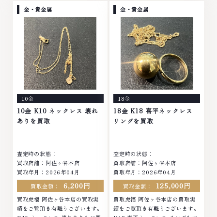
ヤモンド ブランド品 ブランド衣
衣類 お酒買取りのことなら、お
金・貴金属
金・貴金属
類 お酒買取りのことなら、お任
任せくださいなかでも金・プラチ
せくださいなかでも金・プラチナ
ナ等のアクセサリー・貴金属・宝
等のアクセサリー・貴金属・宝
石・ダイヤモンド・ジュエリーや
石・ダイヤモンド・ジュエリーや
ブランド品・時計等は特に自信を
ブランド品・時計等は特に自信を
持って、高額査定を実現しており
持って、高額査定を実現しており
ます。 古くて使わなくなってし
ます。 古くて使わなくなってし
まったアクセサリー、動かなくな
まったアクセサリー、動かなくな
ってしまった腕時計、多くのお品
ってしまった腕時計、多くのお品
物の高価買取りを実現しており、
10金
18金
物の高価買取りを実現しており、
他店ではお値段の付かなかったお
他店ではお値段の付かなかったお
品物でも、一点一点丁寧に無料で
10金 K10 ネックレス 壊れ
18金 K18 喜平ネックレス
品物でも、一点一点丁寧に無料で
査定します。お気軽にご連絡くだ
ありを買取
リングを買取
査定します。お気軽にご連絡くだ
さい。TEL: 0120-959-764営
さい。TEL: 0120-959-764営
業時間: 10:00～19:00定休日: 年
業時間: 10:00～19:00定休日: 年
中無休
査定時の状態：
査定時の状態：
中無休
買取店舗：阿佐ヶ谷本店
買取店舗：阿佐ヶ谷本店
買取年月：2026年04月
買取年月：2026年04月
6,200円
125,000円
買取金額：
買取金額：
買取虎福 阿佐ヶ谷本店の買取実
買取虎福 阿佐ヶ谷本店の買取実
績をご覧頂き有難うございます。
績をご覧頂き有難うございます。