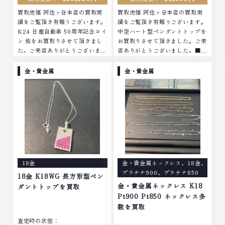
買取虎福 阿佐ヶ谷本店の買取実
買取虎福 阿佐ヶ谷本店の買取実
績をご覧頂き有難うございます。
績をご覧頂き有難うございます。
K24 日産自動車 50周年記念コイ
中空ハート型ペンダントトップを
ン 他をお買取りさせて頂きまし
お買取りさせて頂きました。ご来
た。ご来店ありがとうございまし
店ありがとうございました。■地
た。■地域買取No.1へ挑戦金 プ
域買取No.1へ挑戦金 プラチナ ダ
ラチナ ダイヤモンド ブランド品
イヤモンド ブランド品 ブランド
金・貴金属
金・貴金属
ブランド衣類 お酒買取りのこと
衣類 お酒買取りのことなら、お
なら、お任せくださいなかでも
任せくださいなかでも金・プラチ
金・プラチナ等のアクセサリー・
ナ等のアクセサリー・貴金属・宝
貴金属・宝石・ダイヤモンド・ジ
石・ダイヤモンド・ジュエリーや
ュエリーや ブランド品・時計等
ブランド品・時計等は特に自信を
は特に自信を持って、高額査定を
持って、高額査定を実現しており
実現しております。 古くて使わ
ます。 古くて使わなくなってし
なくなってしまったアクセサリ
まったアクセサリー、動かなくな
ー、動かなくなってしまった腕時
ってしまった腕時計、多くのお品
18金
金・貴金属ネックレス
、
18金
、
計、多くのお品物の高価買取りを
物の高価買取りを実現しており、
プラチナ900
、
プラチナ850
実現しており、他店ではお値段の
他店ではお値段の付かなかったお
18金 K18WG 長方形型ペン
付かなかったお品物でも、一点一
品物でも、一点一点丁寧に無料で
金・貴金属ネックレス K18
ダントトップを買取
点丁寧に無料で査定します。お気
査定します。お気軽にご連絡くだ
Pt900 Pt850 ネックレス多
軽にご連絡ください。TEL:
さい。TEL: 0120-959-764営
数を買取
0120-959-764営業時間: 10:00
業時間: 10:00～19:00定休日: 年
査定時の状態：
～19:00定休日: 年中無休
中無休