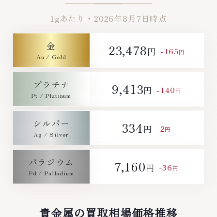
連絡ください。TEL: 0120-
点丁寧に無料で査定します。お気
1gあたり・
2026年8月7日
時点
959-764営業時間: 10:00～
軽にご連絡ください。TEL:
19:00定休日: 年中無休
0120-959-764営業時間: 10:00
～19:00定休日: 年中無休
金
23,478
-165
円
円
プラチナ
9,413
-140
円
円
シルバー
334
-2
円
円
パラジウム
7,160
-36
円
円
貴金属の買取相場価格推移