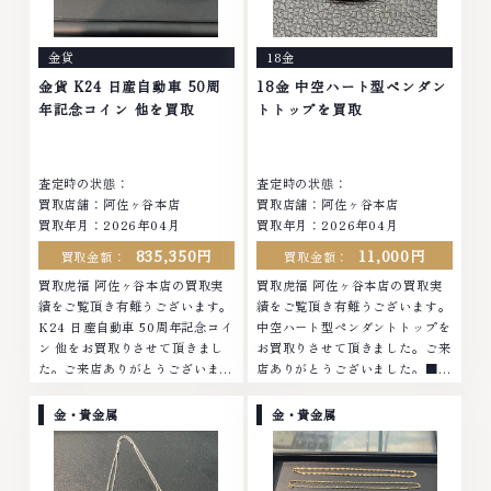
ったアクセサリー、動かなくなっ
まったアクセサリー、動かなくな
てしまった腕時計、多くのお品物
ってしまった腕時計、多くのお品
金貨
18金
の高価買取りを実現しており、他
物の高価買取りを実現しており、
店ではお値段の付かなかったお品
他店ではお値段の付かなかったお
金貨 K24 日産自動車 50周
18金 中空ハート型ペンダン
物でも、一点一点丁寧に無料で査
品物でも、一点一点丁寧に無料で
年記念コイン 他を買取
トトップを買取
定します。お気軽にご連絡くださ
査定します。お気軽にご連絡くだ
い。TEL: 0120-959-764営業
さい。TEL: 0120-959-764営
時間: 10:00～19:00定休日: 年中
業時間: 10:00～19:00定休日: 年
査定時の状態：
査定時の状態：
無休
中無休
買取店舗：阿佐ヶ谷本店
買取店舗：阿佐ヶ谷本店
買取年月：2026年04月
買取年月：2026年04月
835,350円
11,000円
買取金額：
買取金額：
買取虎福 阿佐ヶ谷本店の買取実
買取虎福 阿佐ヶ谷本店の買取実
績をご覧頂き有難うございます。
績をご覧頂き有難うございます。
K24 日産自動車 50周年記念コイ
中空ハート型ペンダントトップを
ン 他をお買取りさせて頂きまし
お買取りさせて頂きました。ご来
た。ご来店ありがとうございまし
店ありがとうございました。■地
た。■地域買取No.1へ挑戦金 プ
域買取No.1へ挑戦金 プラチナ ダ
ラチナ ダイヤモンド ブランド品
イヤモンド ブランド品 ブランド
金・貴金属
金・貴金属
ブランド衣類 お酒買取りのこと
衣類 お酒買取りのことなら、お
なら、お任せくださいなかでも
任せくださいなかでも金・プラチ
金・プラチナ等のアクセサリー・
ナ等のアクセサリー・貴金属・宝