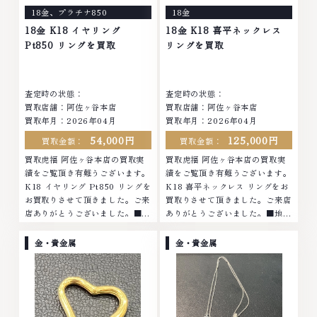
18金
、
プラチナ850
18金
18金 K18 イヤリング
18金 K18 喜平ネックレス
Pt850 リングを買取
リングを買取
査定時の状態：
査定時の状態：
買取店舗：阿佐ヶ谷本店
買取店舗：阿佐ヶ谷本店
買取年月：2026年04月
買取年月：2026年04月
54,000円
125,000円
買取金額：
買取金額：
買取虎福 阿佐ヶ谷本店の買取実
買取虎福 阿佐ヶ谷本店の買取実
績をご覧頂き有難うございます。
績をご覧頂き有難うございます。
K18 イヤリング Pt850 リングを
K18 喜平ネックレス リングをお
お買取りさせて頂きました。ご来
買取りさせて頂きました。ご来店
店ありがとうございました。■地
ありがとうございました。■地域
域買取No.1へ挑戦金 プラチナ ダ
買取No.1へ挑戦金 プラチナ ダイ
イヤモンド ブランド品 ブランド
ヤモンド ブランド品 ブランド衣
金・貴金属
金・貴金属
衣類 お酒買取りのことなら、お
類 お酒買取りのことなら、お任
任せくださいなかでも金・プラチ
せくださいなかでも金・プラチナ
ナ等のアクセサリー・貴金属・宝
等のアクセサリー・貴金属・宝
石・ダイヤモンド・ジュエリーや
石・ダイヤモンド・ジュエリーや
ブランド品・時計等は特に自信を
ブランド品・時計等は特に自信を