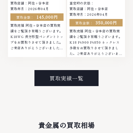
買取店舗：阿佐ヶ谷本店
査定時の状態：
買取年月：2026年04月
買取店舗：阿佐ヶ谷本店
買取年月：2026年04月
145,000円
買取金額：
350,000円
買取金額：
買取虎福 阿佐ヶ谷本店の買取実
績をご覧頂き有難うございます。
買取虎福 阿佐ヶ谷本店の買取実
K18WG 長方形型ペンダントトッ
績をご覧頂き有難うございます。
プをお買取りさせて頂きました。
K18 Pt900 Pt850 ネックレス
ご来店ありがとうございました。
多数をお買取りさせて頂きまし
■地域買取No.1へ挑戦金 プラチ
た。ご来店ありがとうございまし
ナ ダイヤモンド ブランド品 ブラ
た。■地域買取No.1へ挑戦金 プ
ンド衣類 お酒買取りのことな
ラチナ ダイヤモンド ブランド品
ら、お任せくださいなかでも金・
ブランド衣類 お酒買取りのこと
プラチナ等のアクセサリー・貴金
なら、お任せくださいなかでも
買取実績一覧
属・宝石・ダイヤモンド・ジュエ
金・プラチナ等のアクセサリー・
リーや ブランド品・時計等は特
貴金属・宝石・ダイヤモンド・ジ
に自信を持って、高額査定を実現
ュエリーや ブランド品・時計等
しております。 古くて使わなく
は特に自信を持って、高額査定を
なってしまったアクセサリー、動
実現しております。 古くて使わ
かなくなってしまった腕時計、多
なくなってしまったアクセサリ
くのお品物の高価買取りを実現し
ー、動かなくなってしまった腕時
ており、他店ではお値段の付かな
計、多くのお品物の高価買取りを
貴金属の買取相場
かったお品物でも、一点一点丁寧
実現しており、他店ではお値段の
に無料で査定します。お気軽にご
付かなかったお品物でも、一点一