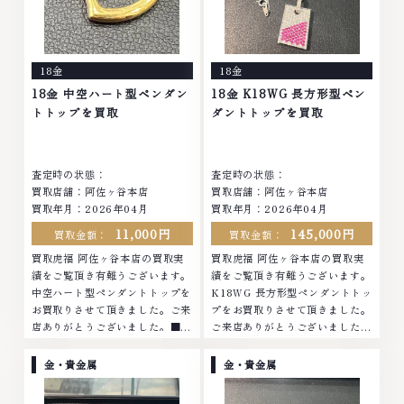
持って、高額査定を実現しており
持って、高額査定を実現しており
ます。 古くて使わなくなってし
ます。 古くて使わなくなってし
まったアクセサリー、動かなくな
まったアクセサリー、動かなくな
ってしまった腕時計、多くのお品
ってしまった腕時計、多くのお品
18金
18金
物の高価買取りを実現しており、
物の高価買取りを実現しており、
他店ではお値段の付かなかったお
他店ではお値段の付かなかったお
18金 中空ハート型ペンダン
18金 K18WG 長方形型ペン
品物でも、一点一点丁寧に無料で
品物でも、一点一点丁寧に無料で
トトップを買取
ダントトップを買取
査定します。お気軽にご連絡くだ
査定します。お気軽にご連絡くだ
さい。TEL: 0120-959-764営
さい。TEL: 0120-959-764営
業時間: 10:00～19:00定休日: 年
業時間: 10:00～19:00定休日: 年
査定時の状態：
査定時の状態：
中無休
中無休
買取店舗：阿佐ヶ谷本店
買取店舗：阿佐ヶ谷本店
買取年月：2026年04月
買取年月：2026年04月
11,000円
145,000円
買取金額：
買取金額：
買取虎福 阿佐ヶ谷本店の買取実
買取虎福 阿佐ヶ谷本店の買取実
績をご覧頂き有難うございます。
績をご覧頂き有難うございます。
中空ハート型ペンダントトップを
K18WG 長方形型ペンダントトッ
お買取りさせて頂きました。ご来
プをお買取りさせて頂きました。
店ありがとうございました。■地
ご来店ありがとうございました。
域買取No.1へ挑戦金 プラチナ ダ
■地域買取No.1へ挑戦金 プラチ
イヤモンド ブランド品 ブランド
ナ ダイヤモンド ブランド品 ブラ
金・貴金属
金・貴金属
衣類 お酒買取りのことなら、お
ンド衣類 お酒買取りのことな
任せくださいなかでも金・プラチ
ら、お任せくださいなかでも金・