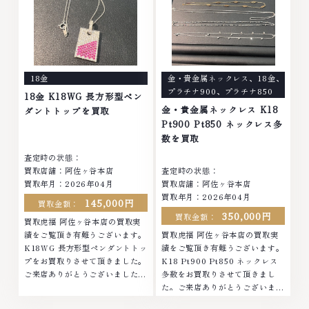
貴金属・宝石・ダイヤモンド・ジ
石・ダイヤモンド・ジュエリーや
ュエリーや ブランド品・時計等
ブランド品・時計等は特に自信を
は特に自信を持って、高額査定を
持って、高額査定を実現しており
実現しております。 古くて使わ
ます。 古くて使わなくなってし
なくなってしまったアクセサリ
まったアクセサリー、動かなくな
ー、動かなくなってしまった腕時
ってしまった腕時計、多くのお品
18金
金・貴金属ネックレス
、
18金
、
計、多くのお品物の高価買取りを
物の高価買取りを実現しており、
プラチナ900
、
プラチナ850
実現しており、他店ではお値段の
他店ではお値段の付かなかったお
18金 K18WG 長方形型ペン
付かなかったお品物でも、一点一
品物でも、一点一点丁寧に無料で
金・貴金属ネックレス K18
ダントトップを買取
点丁寧に無料で査定します。お気
査定します。お気軽にご連絡くだ
Pt900 Pt850 ネックレス多
軽にご連絡ください。TEL:
さい。TEL: 0120-959-764営
数を買取
0120-959-764営業時間: 10:00
業時間: 10:00～19:00定休日: 年
査定時の状態：
～19:00定休日: 年中無休
中無休
買取店舗：阿佐ヶ谷本店
査定時の状態：
買取年月：2026年04月
買取店舗：阿佐ヶ谷本店
買取年月：2026年04月
145,000円
買取金額：
350,000円
買取金額：
買取虎福 阿佐ヶ谷本店の買取実
績をご覧頂き有難うございます。
買取虎福 阿佐ヶ谷本店の買取実
K18WG 長方形型ペンダントトッ
績をご覧頂き有難うございます。
プをお買取りさせて頂きました。
K18 Pt900 Pt850 ネックレス
ご来店ありがとうございました。
多数をお買取りさせて頂きまし
■地域買取No.1へ挑戦金 プラチ
た。ご来店ありがとうございまし
ナ ダイヤモンド ブランド品 ブラ
た。■地域買取No.1へ挑戦金 プ