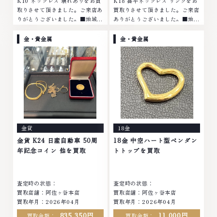
K10 ネックレス 壊れありをお買
K18 喜平ネックレス リングをお
取りさせて頂きました。ご来店あ
買取りさせて頂きました。ご来店
りがとうございました。■地域買
ありがとうございました。■地域
取No.1へ挑戦金 プラチナ ダイヤ
買取No.1へ挑戦金 プラチナ ダイ
モンド ブランド品 ブランド衣類
ヤモンド ブランド品 ブランド衣
金・貴金属
金・貴金属
お酒買取りのことなら、お任せく
類 お酒買取りのことなら、お任
ださいなかでも金・プラチナ等の
せくださいなかでも金・プラチナ
アクセサリー・貴金属・宝石・ダ
等のアクセサリー・貴金属・宝
イヤモンド・ジュエリーや ブラ
石・ダイヤモンド・ジュエリーや
ンド品・時計等は特に自信を持っ
ブランド品・時計等は特に自信を
て、高額査定を実現しておりま
持って、高額査定を実現しており
す。 古くて使わなくなってしま
ます。 古くて使わなくなってし
ったアクセサリー、動かなくなっ
まったアクセサリー、動かなくな
てしまった腕時計、多くのお品物
ってしまった腕時計、多くのお品
金貨
18金
の高価買取りを実現しており、他
物の高価買取りを実現しており、
店ではお値段の付かなかったお品
他店ではお値段の付かなかったお
金貨 K24 日産自動車 50周
18金 中空ハート型ペンダン
物でも、一点一点丁寧に無料で査
品物でも、一点一点丁寧に無料で
年記念コイン 他を買取
トトップを買取
定します。お気軽にご連絡くださ
査定します。お気軽にご連絡くだ
い。TEL: 0120-959-764営業
さい。TEL: 0120-959-764営
時間: 10:00～19:00定休日: 年中
業時間: 10:00～19:00定休日: 年
査定時の状態：
査定時の状態：
無休
中無休
買取店舗：阿佐ヶ谷本店
買取店舗：阿佐ヶ谷本店
買取年月：2026年04月
買取年月：2026年04月
835,350円
11,000円
買取金額：
買取金額：