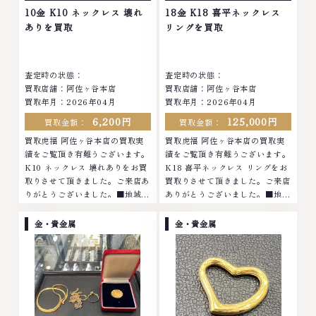
他店ではお値段の付かなかったお
品物でも、一点一点丁寧に無料で
10金 K10 ネックレス 壊れ
18金 K18 喜平ネックレス
品物でも、一点一点丁寧に無料で
査定します。お気軽にご連絡くだ
ありを買取
リングを買取
査定します。お気軽にご連絡くだ
さい。TEL: 0120-959-764営
さい。TEL: 0120-959-764営
業時間: 10:00～19:00定休日: 年
業時間: 10:00～19:00定休日: 年
中無休
査定時の状態：
査定時の状態：
中無休
買取店舗：阿佐ヶ谷本店
買取店舗：阿佐ヶ谷本店
買取年月：2026年04月
買取年月：2026年04月
6,200円
125,000円
買取金額：
買取金額：
買取虎福 阿佐ヶ谷本店の買取実
買取虎福 阿佐ヶ谷本店の買取実
績をご覧頂き有難うございます。
績をご覧頂き有難うございます。
K10 ネックレス 壊れありをお買
K18 喜平ネックレス リングをお
取りさせて頂きました。ご来店あ
買取りさせて頂きました。ご来店
りがとうございました。■地域買
ありがとうございました。■地域
取No.1へ挑戦金 プラチナ ダイヤ
買取No.1へ挑戦金 プラチナ ダイ
モンド ブランド品 ブランド衣類
ヤモンド ブランド品 ブランド衣
金・貴金属
金・貴金属
お酒買取りのことなら、お任せく
類 お酒買取りのことなら、お任
ださいなかでも金・プラチナ等の
せくださいなかでも金・プラチナ
アクセサリー・貴金属・宝石・ダ
等のアクセサリー・貴金属・宝
イヤモンド・ジュエリーや ブラ
石・ダイヤモンド・ジュエリーや
ンド品・時計等は特に自信を持っ
ブランド品・時計等は特に自信を
て、高額査定を実現しておりま
持って、高額査定を実現しており
す。 古くて使わなくなってしま
ます。 古くて使わなくなってし