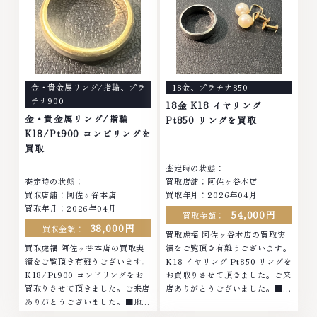
金・貴金属リング/指輪
、
プラ
18金
、
プラチナ850
チナ900
18金 K18 イヤリング
金・貴金属リング/指輪
Pt850 リングを買取
K18/Pt900 コンビリングを
買取
査定時の状態：
査定時の状態：
買取店舗：阿佐ヶ谷本店
買取店舗：阿佐ヶ谷本店
買取年月：2026年04月
買取年月：2026年04月
54,000円
買取金額：
38,000円
買取金額：
買取虎福 阿佐ヶ谷本店の買取実
買取虎福 阿佐ヶ谷本店の買取実
績をご覧頂き有難うございます。
績をご覧頂き有難うございます。
K18 イヤリング Pt850 リングを
K18/Pt900 コンビリングをお
お買取りさせて頂きました。ご来
買取りさせて頂きました。ご来店
店ありがとうございました。■地
ありがとうございました。■地域
域買取No.1へ挑戦金 プラチナ ダ
買取No.1へ挑戦金 プラチナ ダイ
イヤモンド ブランド品 ブランド