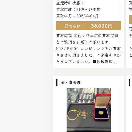
査定時の状態：
買取店舗：阿佐ヶ谷本店
買取年月：2026年04月
38,000円
買取金額：
買取虎福 阿佐ヶ谷本店の買取実績
をご覧頂き有難うございます。
K18/Pt900 コンビリングをお買取
りさせて頂きました。ご来店ありが
とうございました。■地域買取
No.1へ挑戦金 プラチナ ダイヤモン
ド ブランド品 ブランド衣類 お酒買
取りのことなら、お任せくださいな
金・貴金属
かでも金・プラチナ等のアクセサリ
ー・貴金属・宝石・ダイヤモンド・
ジュエリーや ブランド品・時計等
は特に自信を持って、高額査定を実
現しております。 古くて使わなく
なってしまったアクセサリー、動か
なくなってしまった腕時計、多くの