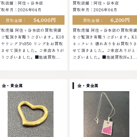
買取店舗：阿佐ヶ谷本店
買取店舗：阿佐ヶ谷本店
買取年月：2026年04月
買取年月：2026年04月
54,000円
6,200円
買取金額：
買取金額：
買取虎福 阿佐ヶ谷本店の買取実績
買取虎福 阿佐ヶ谷本店の買取実
をご覧頂き有難うございます。K18
をご覧頂き有難うございます。K1
イヤリング Pt850 リングをお買取
ネックレス 壊れありをお買取り
りさせて頂きました。ご来店ありが
せて頂きました。ご来店ありがと
とうございました。■地域買取
ございました。■地域買取No.1へ
No.1へ挑戦金 プラチナ ダイヤモン
挑戦金 プラチナ ダイヤモンド ブ
ド ブランド品 ブランド衣類 お酒買
ンド品 ブランド衣類 お酒買取り
取りのことなら、お任せくださいな
ことなら、お任せくださいなかで
かでも金・プラチナ等のアクセサリ
金・プラチナ等のアクセサリー・
金・貴金属
金・貴金属
ー・貴金属・宝石・ダイヤモンド・
金属・宝石・ダイヤモンド・ジュ
ジュエリーや ブランド品・時計等
リーや ブランド品・時計等は特
は特に自信を持って、高額査定を実
自信を持って、高額査定を実現し
現しております。 古くて使わなく
おります。 古くて使わなくなっ
なってしまったアクセサリー、動か
しまったアクセサリー、動かなく
なくなってしまった腕時計、多くの
ってしまった腕時計、多くのお品
お品物の高価買取りを実現してお
の高価買取りを実現しており、他