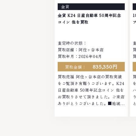
お品物の高価買取りを実現してお
金貨
り、他店ではお値段の付かなかった
お品物でも、一点一点丁寧に無料で
金貨 K24 日産自動車 50周年記念
査定します。お気軽にご連絡くださ
い
コイン 他を買取
い。TEL: 0120-959-764営業時間:
1
10:00～19:00定休日: 年中無休
査定時の状態：
買取店舗：阿佐ヶ谷本店
買取年月：2026年04月
835,350円
買取金額：
買取虎福 阿佐ヶ谷本店の買取実績
をご覧頂き有難うございます。K24
日産自動車 50周年記念コイン 他を
お買取りさせて頂きました。ご来店
ありがとうございました。■地域買
取No.1へ挑戦金 プラチナ ダイヤモ
ンド ブランド品 ブランド衣類 お酒
買取りのことなら、お任せください
なかでも金・プラチナ等のアクセサ