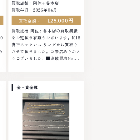
買取店舗：阿佐ヶ谷本店
買取年月：2026年04月
125,000円
買取金額：
績
買取虎福 阿佐ヶ谷本店の買取実績
0
をご覧頂き有難うございます。K18
さ
喜平ネックレス リングをお買取り
う
させて頂きました。ご来店ありがと
うございました。■地域買取No.1
ラ
へ挑戦金 プラチナ ダイヤモンド ブ
の
ランド品 ブランド衣類 お酒買取り
も
のことなら、お任せくださいなかで
貴
も金・プラチナ等のアクセサリー・
金・貴金属
エ
貴金属・宝石・ダイヤモンド・ジュ
に
エリーや ブランド品・時計等は特
て
に自信を持って、高額査定を実現し
て
ております。 古くて使わなくなっ
な
てしまったアクセサリー、動かなく
物
なってしまった腕時計、多くのお品
店
物の高価買取りを実現しており、他