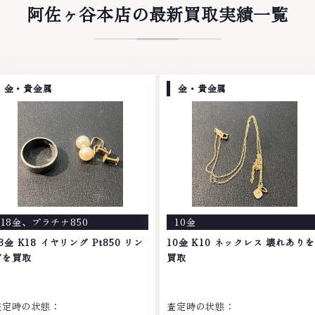
阿佐ヶ谷本店の最新買取実績一覧
金・貴金属
金・貴金属
18金
、
プラチナ850
10金
8金 K18 イヤリング Pt850 リン
10金 K10 ネックレス 壊れありを
グを買取
買取
査定時の状態：
査定時の状態：