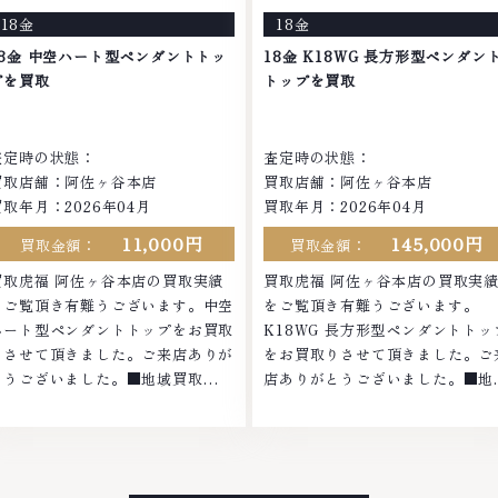
り、他店ではお値段の付かなかった
ではお値段の付かなかったお品物
18金
18金
お品物でも、一点一点丁寧に無料で
も、一点一点丁寧に無料で査定し
査定します。お気軽にご連絡くださ
す。お気軽にご連絡ください。
18金 中空ハート型ペンダントトッ
18金 K18WG 長方形型ペンダン
。TEL: 0120-959-764営業時間:
TEL: 0120-959-764営業時間:
プを買取
トップを買取
0:00～19:00定休日: 年中無休
10:00～19:00定休日: 年中無休
査定時の状態：
査定時の状態：
買取店舗：阿佐ヶ谷本店
買取店舗：阿佐ヶ谷本店
買取年月：2026年04月
買取年月：2026年04月
11,000円
145,000円
買取金額：
買取金額：
買取虎福 阿佐ヶ谷本店の買取実績
買取虎福 阿佐ヶ谷本店の買取実
をご覧頂き有難うございます。中空
をご覧頂き有難うございます。
ハート型ペンダントトップをお買取
K18WG 長方形型ペンダントトッ
りさせて頂きました。ご来店ありが
をお買取りさせて頂きました。ご
とうございました。■地域買取
店ありがとうございました。■地
No.1へ挑戦金 プラチナ ダイヤモン
買取No.1へ挑戦金 プラチナ ダイ
ド ブランド品 ブランド衣類 お酒買
モンド ブランド品 ブランド衣類 
取りのことなら、お任せくださいな
酒買取りのことなら、お任せくだ
かでも金・プラチナ等のアクセサリ
いなかでも金・プラチナ等のアク