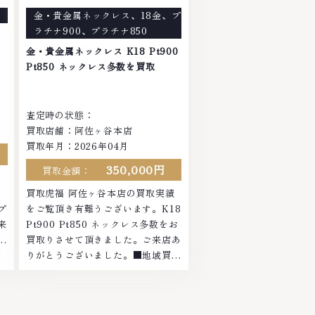
で
店ではお値段の付かなかったお品物
金・貴金属ネックレス
、
18金
、
プ
ま
でも、一点一点丁寧に無料で査定し
ラチナ900
、
プラチナ850
ます。お気軽にご連絡ください。
ト
TEL: 0120-959-764営業時間:
金・貴金属ネックレス K18 Pt900
10:00～19:00定休日: 年中無休
Pt850 ネックレス多数を買取
査定時の状態：
買取店舗：阿佐ヶ谷本店
買取年月：2026年04月
350,000円
買取金額：
績
買取虎福 阿佐ヶ谷本店の買取実績
プ
をご覧頂き有難うございます。K18
来
Pt900 Pt850 ネックレス多数をお
域
買取りさせて頂きました。ご来店あ
ヤ
りがとうございました。■地域買取
お
No.1へ挑戦金 プラチナ ダイヤモン
さ
ド ブランド品 ブランド衣類 お酒買
セ
取りのことなら、お任せくださいな